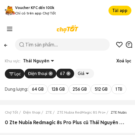
Voucher KFC đến 100k
Tải app
Chỉ có trên app Chợ Tốt
Khu vực:
Thái Nguyên
Xoá lọc
Điện thoại
67
Giá
Lọc
Dung lượng:
64 GB
128 GB
256 GB
512 GB
1 TB
2 
Chợ Tốt
Điện thoại
ZTE
ZTE Nubia RedMagic 8S Pro+
ZTE Nubia Red
0 Zte Nubia Redmagic 8s Pro Plus cũ Thái Nguyên đẹp