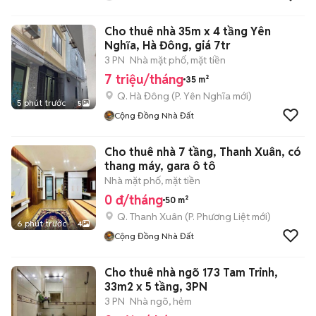
Cho thuê nhà 35m x 4 tầng Yên
Nghĩa, Hà Đông, giá 7tr
3 PN
Nhà mặt phố, mặt tiền
7 triệu/tháng
35 m²
Q. Hà Đông
(
P. Yên Nghĩa
mới)
5 phút trước
5
Cộng Đồng Nhà Đất
Cho thuê nhà 7 tầng, Thanh Xuân, có
thang máy, gara ô tô
Nhà mặt phố, mặt tiền
0 đ/tháng
50 m²
Q. Thanh Xuân
(
P. Phương Liệt
mới)
6 phút trước
4
Cộng Đồng Nhà Đất
Cho thuê nhà ngõ 173 Tam Trinh,
33m2 x 5 tầng, 3PN
3 PN
Nhà ngõ, hẻm