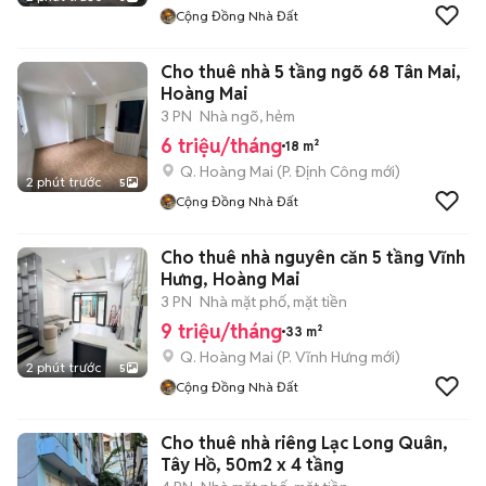
Cộng Đồng Nhà Đất
Cho thuê nhà 5 tầng ngõ 68 Tân Mai,
Hoàng Mai
3 PN
Nhà ngõ, hẻm
6 triệu/tháng
18 m²
Q. Hoàng Mai
(
P. Định Công
mới)
2 phút trước
5
Cộng Đồng Nhà Đất
Cho thuê nhà nguyên căn 5 tầng Vĩnh
Hưng, Hoàng Mai
3 PN
Nhà mặt phố, mặt tiền
9 triệu/tháng
33 m²
Q. Hoàng Mai
(
P. Vĩnh Hưng
mới)
2 phút trước
5
Cộng Đồng Nhà Đất
Cho thuê nhà riêng Lạc Long Quân,
Tây Hồ, 50m2 x 4 tầng