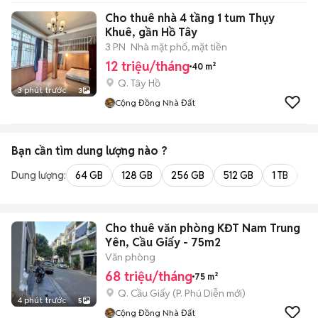
Cho thuê nhà 4 tầng 1 tum Thụy
Khuê, gần Hồ Tây
3 PN
Nhà mặt phố, mặt tiền
12 triệu/tháng
40 m²
Q. Tây Hồ
3 phút trước
3
Cộng Đồng Nhà Đất
Bạn cần tìm
dung lượng
nào ?
Dung lượng:
64 GB
128 GB
256 GB
512 GB
1 TB
2 
Cho thuê văn phòng KĐT Nam Trung
Yên, Cầu Giấy - 75m2
Văn phòng
68 triệu/tháng
75 m²
Q. Cầu Giấy
(
P. Phú Diễn
mới)
4 phút trước
5
Cộng Đồng Nhà Đất