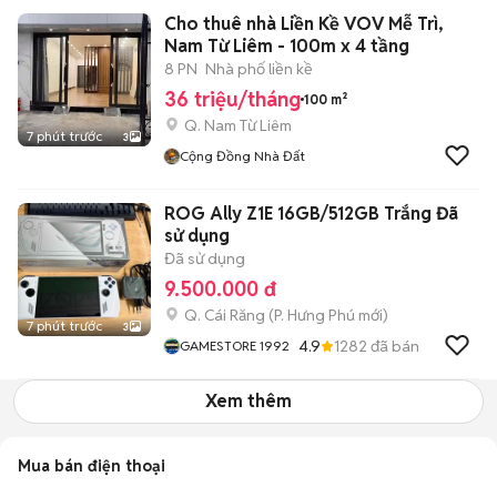
Cho thuê nhà Liền Kề VOV Mễ Trì,
Nam Từ Liêm - 100m x 4 tầng
8 PN
Nhà phố liền kề
36 triệu/tháng
100 m²
Q. Nam Từ Liêm
7 phút trước
3
Cộng Đồng Nhà Đất
ROG Ally Z1E 16GB/512GB Trắng Đã
sử dụng
Đã sử dụng
9.500.000 đ
Q. Cái Răng
(
P. Hưng Phú
mới)
7 phút trước
3
4.9
1282
đã bán
GAMESTORE 1992
Xem thêm
Mua bán điện thoại