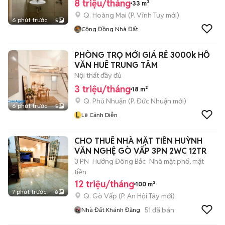
8 triệu/tháng
33 m²
Q. Hoàng Mai
(
P. Vĩnh Tuy
mới)
6 phút trước
5
Cộng Đồng Nhà Đất
PHÒNG TRỌ MỚI GIÁ RẺ 3000k HỒ
VĂN HUÊ TRUNG TÂM
Nội thất đầy đủ
3 triệu/tháng
18 m²
Q. Phú Nhuận
(
P. Đức Nhuận
mới)
6 phút trước
5
L
Lê Cảnh Diễn
CHO THUÊ NHÀ MẶT TIỀN HUỲNH
VĂN NGHỆ GÒ VẤP 3PN 2WC 12TR
3 PN
Hướng Đông Bắc
Nhà mặt phố, mặt
tiền
12 triệu/tháng
100 m²
7 phút trước
8
Q. Gò Vấp
(
P. An Hội Tây
mới)
51
đã bán
Nhà Đất Khánh Đăng