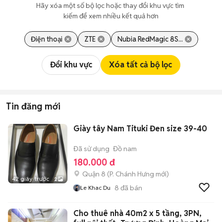
Hãy xóa một số bộ lọc hoặc thay đổi khu vực tìm 
kiếm để xem nhiều kết quả hơn
Điện thoại
ZTE
Nubia RedMagic 8S...
Đổi khu vực
Xóa tất cả bộ lọc
Tin đăng mới
Giày tây Nam Tituki Đen size 39-40
Đã sử dụng
Đồ nam
180.000 đ
Quận 8
(
P. Chánh Hưng
mới)
42 giây trước
2
8
đã bán
Le Khac Du
Cho thuê nhà 40m2 x 5 tầng, 3PN,