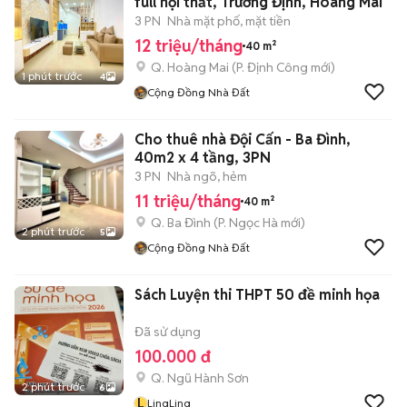
full nội thất, Trương Định, Hoàng Mai
3 PN
Nhà mặt phố, mặt tiền
12 triệu/tháng
40 m²
Q. Hoàng Mai
(
P. Định Công
mới)
1 phút trước
4
Cộng Đồng Nhà Đất
Cho thuê nhà Đội Cấn - Ba Đình,
40m2 x 4 tầng, 3PN
3 PN
Nhà ngõ, hẻm
11 triệu/tháng
40 m²
Q. Ba Đình
(
P. Ngọc Hà
mới)
2 phút trước
5
Cộng Đồng Nhà Đất
Sách Luyện thi THPT 50 đề minh họa
Đã sử dụng
100.000 đ
Q. Ngũ Hành Sơn
2 phút trước
6
L
LingLing