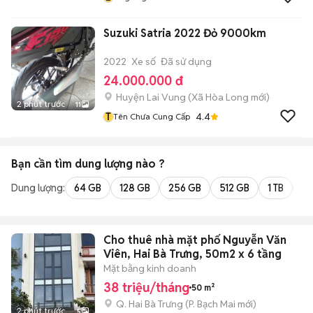
Suzuki Satria 2022 Đỏ 9000km
2022
Xe số
Đã sử dụng
24.000.000 đ
Huyện Lai Vung
(
Xã Hòa Long
mới)
2 phút trước
11
T
4.4
Tên Chưa Cung Cấp
Bạn cần tìm
dung lượng
nào ?
Dung lượng:
64 GB
128 GB
256 GB
512 GB
1 TB
2 
Cho thuê nhà mặt phố Nguyễn Văn
Viên, Hai Bà Trưng, 50m2 x 6 tầng
Mặt bằng kinh doanh
38 triệu/tháng
50 m²
Q. Hai Bà Trưng
(
P. Bạch Mai
mới)
2 phút trước
5