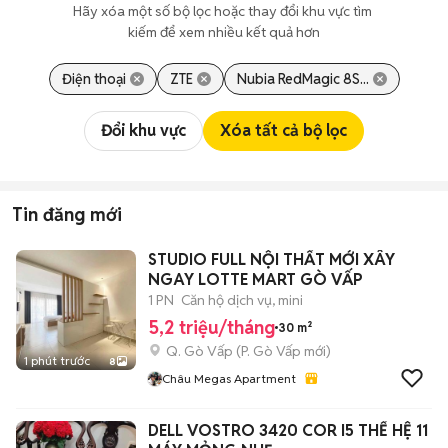
Hãy xóa một số bộ lọc hoặc thay đổi khu vực tìm 
kiếm để xem nhiều kết quả hơn
Điện thoại
ZTE
Nubia RedMagic 8S...
Đổi khu vực
Xóa tất cả bộ lọc
Tin đăng mới
STUDIO FULL NỘI THẤT MỚI XÂY
NGAY LOTTE MART GÒ VẤP
1 PN
Căn hộ dịch vụ, mini
5,2 triệu/tháng
30 m²
Q. Gò Vấp
(
P. Gò Vấp
mới)
1 phút trước
8
Châu Megas Apartment
DELL VOSTRO 3420 COR I5 THẾ HỆ 11