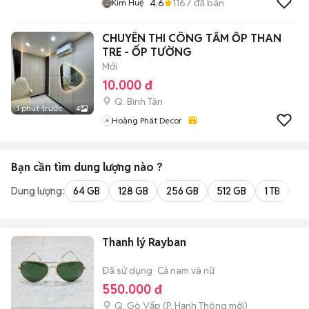
4.6
1167
đã bán
Kim Huệ
CHUYÊN THI CÔNG TẤM ỐP THAN
TRE - ỐP TƯỜNG
Mới
10.000 đ
Q. Bình Tân
1 phút trước
4
Hoàng Phát Decor
Bạn cần tìm
dung lượng
nào ?
Dung lượng:
64 GB
128 GB
256 GB
512 GB
1 TB
2 
Thanh lý Rayban
Đã sử dụng
Cả nam và nữ
550.000 đ
Q. Gò Vấp
(
P. Hạnh Thông
mới)