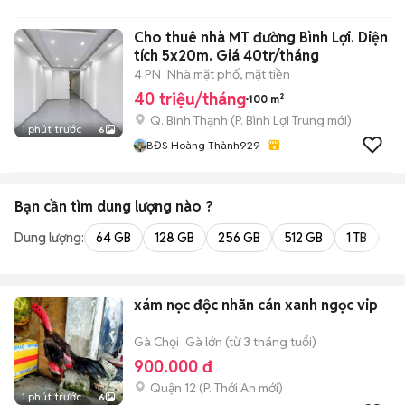
Cho thuê nhà MT đường Bình Lợi. Diện
tích 5x20m. Giá 40tr/tháng
4 PN
Nhà mặt phố, mặt tiền
40 triệu/tháng
100 m²
Q. Bình Thạnh
(
P. Bình Lợi Trung
mới)
1 phút trước
6
BĐS Hoàng Thành929
Bạn cần tìm
dung lượng
nào ?
Dung lượng:
64 GB
128 GB
256 GB
512 GB
1 TB
2 
xám nọc độc nhãn cán xanh ngọc vip
Gà Chọi
Gà lớn (từ 3 tháng tuổi)
900.000 đ
Quận 12
(
P. Thới An
mới)
1 phút trước
6