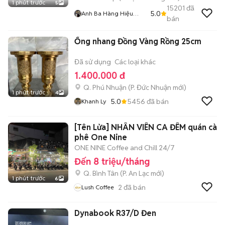
1 phút trước
5
15201
đã
5.0
Anh Ba Hàng Hiệu
bán
Tuyển Chuyên Bán
Online Uy Tín
Ống nhang Đồng Vàng Rồng 25cm
Đã sử dụng
Các loại khác
1.400.000 đ
Q. Phú Nhuận
(
P. Đức Nhuận
mới)
1 phút trước
4
5.0
5456
đã bán
Khanh Ly
[Tên Lửa] NHÂN VIÊN CA ĐÊM quán cà
phê One Nine
ONE NINE Coffee and Chill 24/7
Đến 8 triệu/tháng
Q. Bình Tân
(
P. An Lạc
mới)
1 phút trước
6
2
đã bán
Lush Coffee
Dynabook R37/D Đen