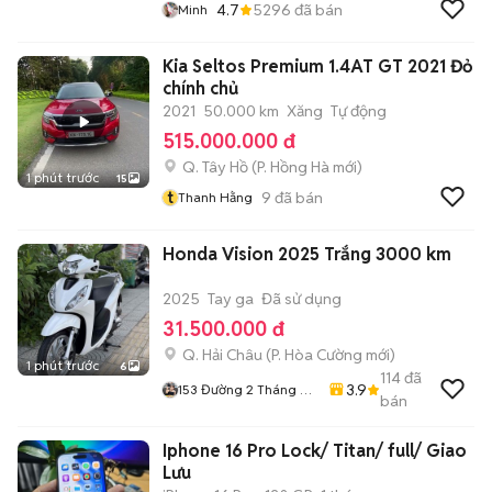
4.7
5296
đã bán
Minh
Kia Seltos Premium 1.4AT GT 2021 Đỏ
chính chủ
2021
50.000 km
Xăng
Tự động
515.000.000 đ
Q. Tây Hồ
(
P. Hồng Hà
mới)
1 phút trước
15
t
9
đã bán
Thanh Hằng
Honda Vision 2025 Trắng 3000 km
2025
Tay ga
Đã sử dụng
31.500.000 đ
Q. Hải Châu
(
P. Hòa Cường
mới)
1 phút trước
6
114
đã
3.9
153 Đường 2 Tháng 9
bán
Hoà Cường Tp Đà
Nẵng
Iphone 16 Pro Lock/ Titan/ full/ Giao
Lưu