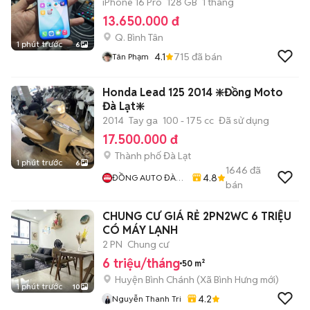
iPhone 16 Pro
128 GB
1 tháng
13.650.000 đ
Q. Bình Tân
1 phút trước
6
4.1
715
đã bán
Tân Phạm
Honda Lead 125 2014 ❇️Đồng Moto
Đà Lạt❇️
2014
Tay ga
100 - 175 cc
Đã sử dụng
17.500.000 đ
Thành phố Đà Lạt
1 phút trước
6
1646
đã
4.8
ĐỒNG AUTO ĐÀ
bán
LẠT
CHUNG CƯ GIÁ RẺ 2PN2WC 6 TRIỆU
CÓ MÁY LẠNH
2 PN
Chung cư
6 triệu/tháng
50 m²
Huyện Bình Chánh
(
Xã Bình Hưng
mới)
1 phút trước
10
4.2
Nguyễn Thanh Tri