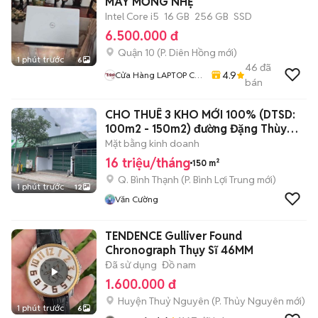
MÁY MỎNG NHẸ
Intel Core i5
16 GB
256 GB
SSD
6.500.000 đ
Quận 10
(
P. Diên Hồng
mới)
1 phút trước
6
46
đã
4.9
Cửa Hàng LAPTOP Cũ
bán
Giá Rẻ
CHO THUÊ 3 KHO MỚI 100% (DTSD:
100m2 - 150m2) đường Đặng Thùy
Trâm
Mặt bằng kinh doanh
16 triệu/tháng
150 m²
Q. Bình Thạnh
(
P. Bình Lợi Trung
mới)
1 phút trước
12
Văn Cường
TENDENCE Gulliver Found
Chronograph Thụy Sĩ 46MM
Đã sử dụng
Đồ nam
1.600.000 đ
Huyện Thuỷ Nguyên
(
P. Thủy Nguyên
mới)
1 phút trước
6