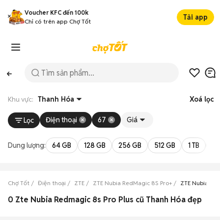
Voucher KFC đến 100k
Tải app
Chỉ có trên app Chợ Tốt
Khu vực:
Thanh Hóa
Xoá lọc
Điện thoại
67
Giá
Lọc
Dung lượng:
64 GB
128 GB
256 GB
512 GB
1 TB
2 
Chợ Tốt
Điện thoại
ZTE
ZTE Nubia RedMagic 8S Pro+
ZTE Nubia Re
0 Zte Nubia Redmagic 8s Pro Plus cũ Thanh Hóa đẹp