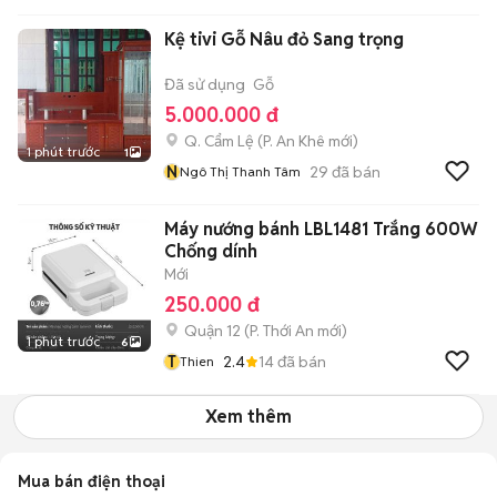
Kệ tivi Gỗ Nâu đỏ Sang trọng
Đã sử dụng
Gỗ
5.000.000 đ
Q. Cẩm Lệ
(
P. An Khê
mới)
1 phút trước
1
N
29
đã bán
Ngô Thị Thanh Tâm
Máy nướng bánh LBL1481 Trắng 600W
Chống dính
Mới
250.000 đ
Quận 12
(
P. Thới An
mới)
1 phút trước
6
T
2.4
14
đã bán
Thien
Xem thêm
Mua bán điện thoại