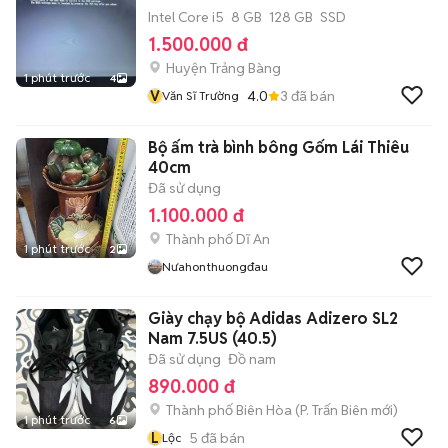
Intel Core i5
8 GB
128 GB
SSD
1.500.000 đ
Huyện Trảng Bàng
1 phút trước
4
V
4.0
3
đã bán
Văn Sĩ Trường
Bộ ấm trà bình bông Gốm Lái Thiêu
40cm
Đã sử dụng
1.100.000 đ
Thành phố Dĩ An
1 phút trước
2
Nưahonthuongđau
Giày chạy bộ Adidas Adizero SL2
Nam 7.5US (40.5)
Đã sử dụng
Đồ nam
890.000 đ
Thành phố Biên Hòa
(
P. Trấn Biên
mới)
1 phút trước
6
L
5
đã bán
Lộc