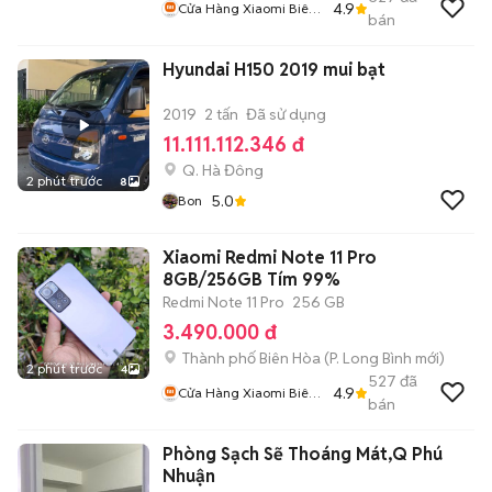
4.9
Cửa Hàng Xiaomi Biên
bán
Hoà
Hyundai H150 2019 mui bạt
2019
2 tấn
Đã sử dụng
11.111.112.346 đ
Q. Hà Đông
2 phút trước
8
5.0
Bon
Xiaomi Redmi Note 11 Pro
8GB/256GB Tím 99%
Redmi Note 11 Pro
256 GB
3.490.000 đ
Thành phố Biên Hòa
(
P. Long Bình
mới)
2 phút trước
4
527
đã
4.9
Cửa Hàng Xiaomi Biên
bán
Hoà
Phòng Sạch Sẽ Thoáng Mát,Q Phú
Nhuận