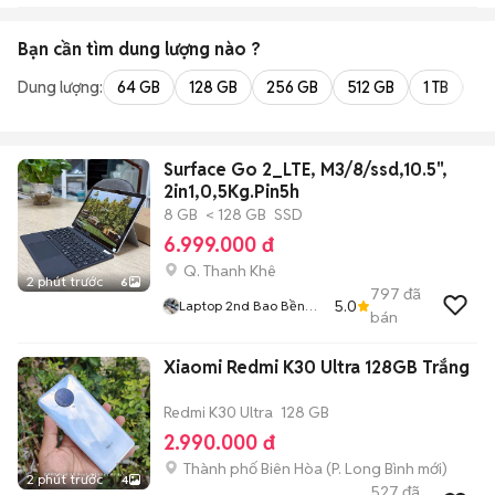
Bạn cần tìm
dung lượng
nào ?
Dung lượng:
64 GB
128 GB
256 GB
512 GB
1 TB
2 
Surface Go 2_LTE, M3/8/ssd,10.5",
2in1,0,5Kg.Pin5h
8 GB
< 128 GB
SSD
6.999.000 đ
Q. Thanh Khê
2 phút trước
6
797
đã
5.0
Laptop 2nd Bao Bền
bán
Giá Rẻ
Xiaomi Redmi K30 Ultra 128GB Trắng
Redmi K30 Ultra
128 GB
2.990.000 đ
Thành phố Biên Hòa
(
P. Long Bình
mới)
2 phút trước
4
527
đã