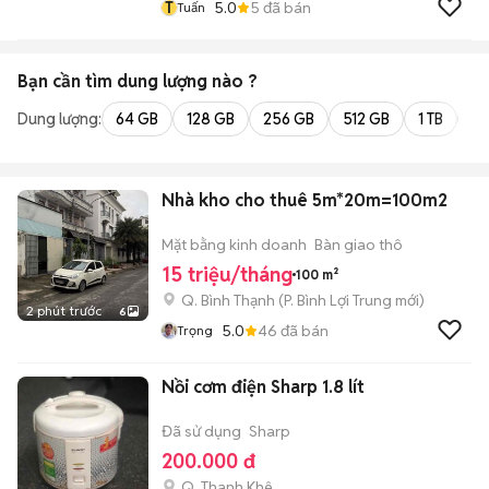
T
5.0
5
đã bán
Tuấn
Bạn cần tìm
dung lượng
nào ?
Dung lượng:
64 GB
128 GB
256 GB
512 GB
1 TB
2 
Nhà kho cho thuê 5m*20m=100m2
Mặt bằng kinh doanh
Bàn giao thô
15 triệu/tháng
100 m²
Q. Bình Thạnh
(
P. Bình Lợi Trung
mới)
2 phút trước
6
5.0
46
đã bán
Trọng
Nồi cơm điện Sharp 1.8 lít
Đã sử dụng
Sharp
200.000 đ
Q. Thanh Khê