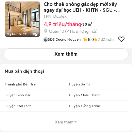
Cho thuê phòng gác đẹp mới xây
ngay đại học UEH - KHTN - SGU -
HUFLIT
1 PN
Duplex
4,9 triệu/tháng
30 m²
Quận 10
(
P. Hòa Hưng
mới)
3 phút trước
5
5.0
2
đã bán
BĐS Duong Nguyen
Xem thêm
Mua bán điện thoại
Thành phố Bến Tre
Huyện Ba Tri
Huyện Bình Đại
Huyện Châu Thành
Huyện Chợ Lách
Huyện Giồng Trôm
Xem thêm