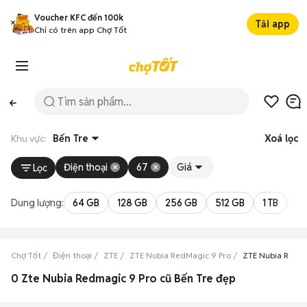
Voucher KFC đến 100k
Tải app
Chỉ có trên app Chợ Tốt
Khu vực:
Bến Tre
Xoá lọc
Điện thoại
67
Giá
Lọc
Dung lượng:
64 GB
128 GB
256 GB
512 GB
1 TB
2 
Chợ Tốt
Điện thoại
ZTE
ZTE Nubia RedMagic 9 Pro
ZTE Nubia RedMa
0 Zte Nubia Redmagic 9 Pro cũ Bến Tre đẹp