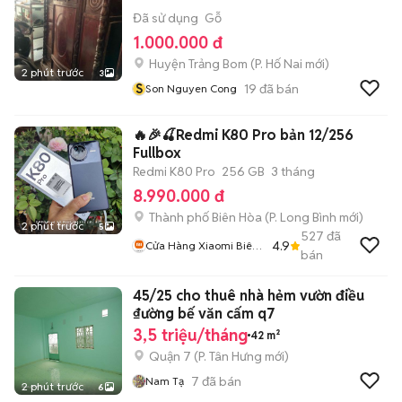
Đã sử dụng
Gỗ
1.000.000 đ
Huyện Trảng Bom
(
P. Hố Nai
mới)
2 phút trước
3
S
19
đã bán
Son Nguyen Cong
🔥🎉🍒Redmi K80 Pro bản 12/256
Fullbox
Redmi K80 Pro
256 GB
3 tháng
8.990.000 đ
Thành phố Biên Hòa
(
P. Long Bình
mới)
2 phút trước
5
527
đã
4.9
Cửa Hàng Xiaomi Biên
bán
Hoà
45/25 cho thuê nhà hẻm vườn điều
₫ường bế văn cấm q7
3,5 triệu/tháng
42 m²
Quận 7
(
P. Tân Hưng
mới)
7
đã bán
Nam Tạ
2 phút trước
6