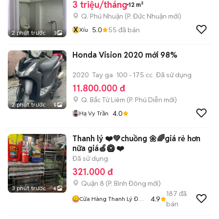
3 triệu/tháng
12 m²
Q. Phú Nhuận
(
P. Đức Nhuận
mới)
X
5.0
55
đã bán
Xíu
2 phút trước
3
Honda Vision 2020 mới 98%
2020
Tay ga
100 - 175 cc
Đã sử dụng
11.800.000 đ
Q. Bắc Từ Liêm
(
P. Phú Diễn
mới)
2 phút trước
5
4.0
Hạ Vy Trần
Thanh lý ❤️💚chuồng 🌼🌈giá rẻ hơn
nữa giá🍏🥝 ❤️
Đã sử dụng
321.000 đ
Quận 8
(
P. Bình Đông
mới)
3 phút trước
6
187
đã
4.9
Cửa Hàng Thanh Lý Đồ
bán
Cũ Mới