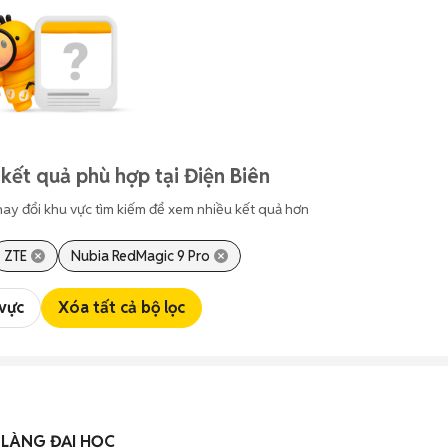
kết quả phù hợp tại Điện Biên
hay đổi khu vực tìm kiếm để xem nhiều kết quả hơn
ZTE
Nubia RedMagic 9 Pro
 vực
Xóa tất cả bộ lọc
 LÀNG ĐẠI HỌC