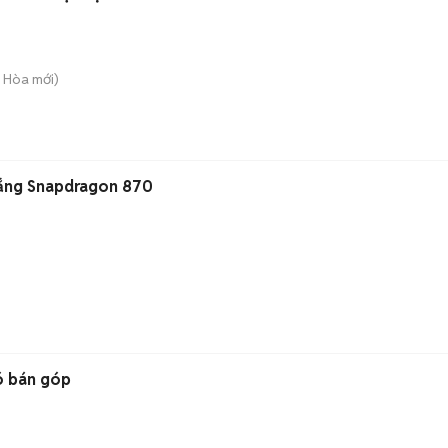
g Hòa
mới)
rắng Snapdragon 870
có bán góp