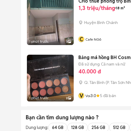
CHo thuê phòng trọ BIn
1,3 triệu/tháng
18 m²
Huyện Bình Chánh
C
Cafe NGõ
1 phút trước
3
Bảng má hồng BH Cosme
Đã sử dụng
Cả nam và nữ
40.000 đ
Q. Tân Bình
(
P. Tân Sơn Nh
V
3.0
5
đã bán
Voi
1 phút trước
2
Bạn cần tìm
dung lượng
nào ?
Dung lượng:
64 GB
128 GB
256 GB
512 GB