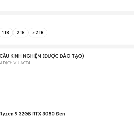
1 TB
2 TB
> 2 TB
CẦU KINH NGHIỆM (ĐƯỢC ĐÀO TẠO)
 DỊCH VỤ ACT4
)
 Ryzen 9 32GB RTX 3080 Đen