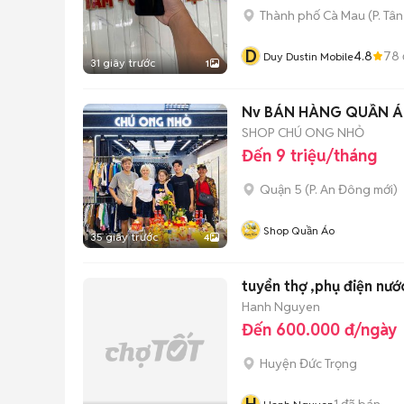
Thành phố Cà Mau
(
P. Tâ
D
4.8
78
Duy Dustin Mobile
31 giây trước
1
Nv BÁN HÀNG QUẦN Á
SHOP CHÚ ONG NHỎ
Đến 9 triệu/tháng
Quận 5
(
P. An Đông
mới)
Shop Quần Áo
35 giây trước
4
tuyển thợ ,phụ điện nướ
Hanh Nguyen
Đến 600.000 đ/ngày
Huyện Đức Trọng
1
đã bán