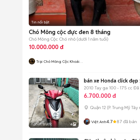
Tin nổi bật
Chó Mông cộc đực đen 8 tháng
Chó Mông Cộc
Chó nhỏ (dưới 1 năm tuổi)
10.000.000 đ
Trại Chó Mông Cộc Khoái
Châu
bán xe Honda click đẹp 
2010
Tay ga
100 - 175 cc
Đã
6.700.000 đ
Quận 12
(
P. Trung Mỹ Tây
4.7
87
đã bán
Việt Anh
1 phút trước
6