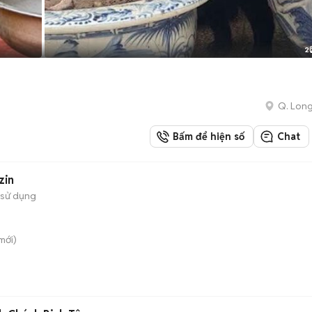
2
Q. Long
Bấm để hiện số
Chat
zin
 sử dụng
mới)