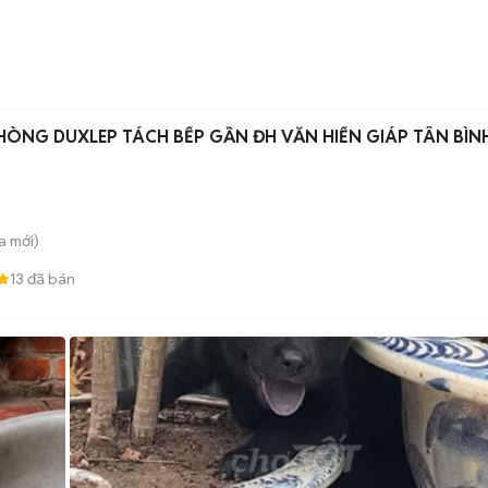
ÒNG DUXLEP TÁCH BẾP GẦN ĐH VĂN HIẾN GIÁP TÂN BÌN
a
mới)
13
đã bán