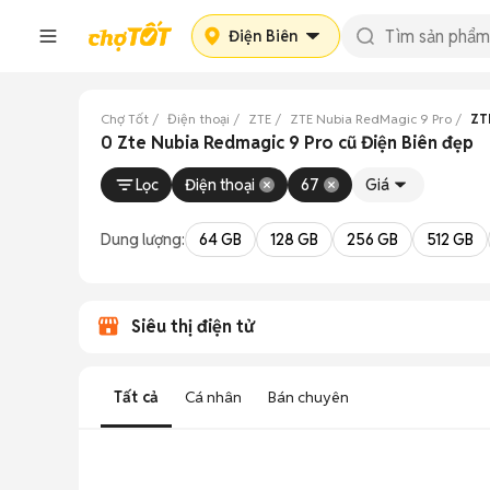
Điện Biên
Chợ Tốt
Điện thoại
ZTE
ZTE Nubia RedMagic 9 Pro
ZT
0 Zte Nubia Redmagic 9 Pro cũ Điện Biên đẹp
Lọc
Điện thoại
67
Giá
Dung lượng:
64 GB
128 GB
256 GB
512 GB
Siêu thị điện tử
Tất cả
Cá nhân
Bán chuyên