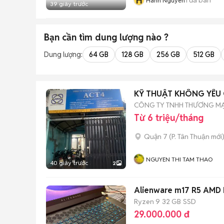
H
Hanh Nguyen
39 giây trước
Bạn cần tìm
dung lượng
nào ?
Dung lượng:
64 GB
128 GB
256 GB
512 GB
KỸ THUẬT KHÔNG YÊU 
CÔNG TY TNHH THƯƠNG MẠI
Từ 6 triệu/tháng
Quận 7
(
P. Tân Thuận
mới
NGUYEN THI TAM THAO
40 giây trước
2
Alienware m17 R5 AMD
Ryzen 9
32 GB
SSD
29.000.000 đ