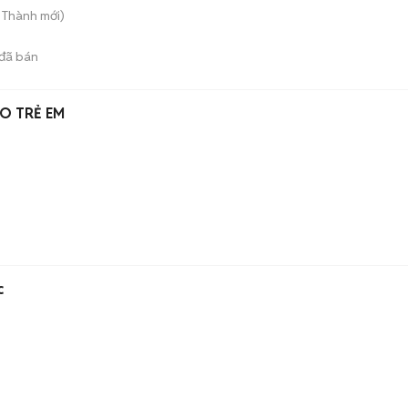
n Thành
mới)
đã bán
O TRẺ EM
c