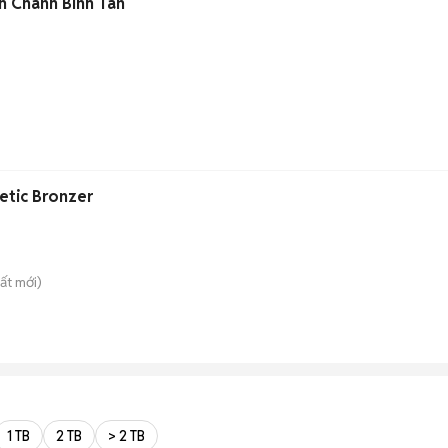
h Chánh Binh Tân
tic Bronzer
ất
mới)
1 TB
2 TB
> 2 TB