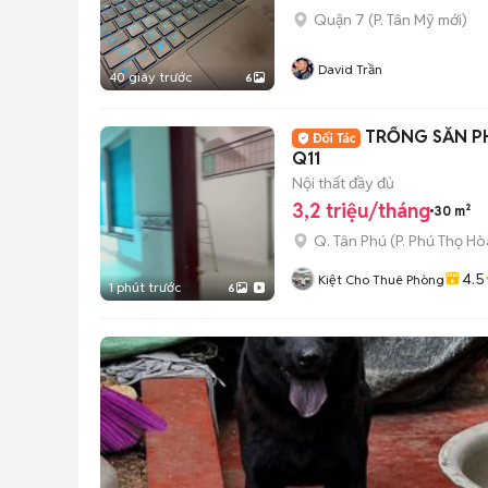
Quận 7
(
P. Tân Mỹ
mới)
David Trần
40 giây trước
6
TRỐNG SẴN PH
Q11
Nội thất đầy đủ
3,2 triệu/tháng
30 m²
Q. Tân Phú
(
P. Phú Thọ Hò
4.5
Kiệt Cho Thuê Phòng
1 phút trước
6