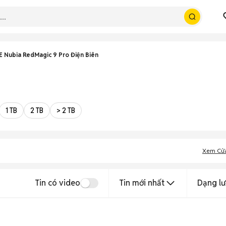
E Nubia RedMagic 9 Pro Điện Biên
1 TB
2 TB
> 2 TB
Xem Cử
Tin có video
Tin mới nhất
Dạng lư