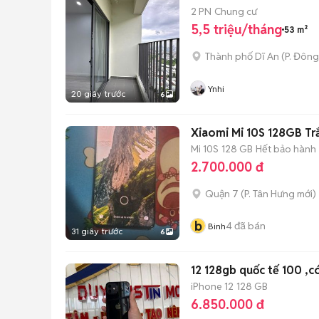
2 PN
Chung cư
5,5 triệu/tháng
53 m²
Thành phố Dĩ An
(
P. Đôn
Ynhi
20 giây trước
6
Xiaomi Mi 10S 128GB T
Mi 10S
128 GB
Hết bảo hành
2.700.000 đ
Quận 7
(
P. Tân Hưng
mới)
b
4
đã bán
Binh
31 giây trước
6
12 128gb quốc tế 100 ,
iPhone 12
128 GB
6.850.000 đ