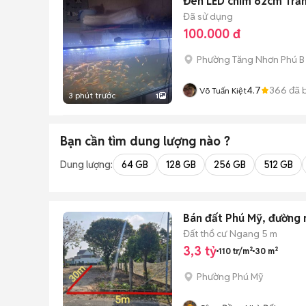
Đèn LED chìm 62cm Trắ
Đã sử dụng
100.000 đ
Phường Tăng Nhơn Phú B 
4.7
366
đã 
Võ Tuấn Kiệt
3 phút trước
1
Bạn cần tìm
dung lượng
nào ?
Dung lượng:
64 GB
128 GB
256 GB
512 GB
Bán đất Phú Mỹ, đường n
Đất thổ cư
Ngang 5 m
3,3 tỷ
110 tr/m²
30 m²
Phường Phú Mỹ