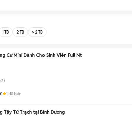
1 TB
2 TB
> 2 TB
g Cư Mini Dành Cho Sinh Viên Full Nt
ới)
.0
1
đã bán
g Tây Tứ Trạch tại Bình Dương