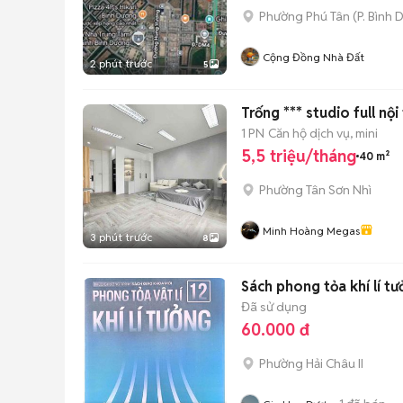
Phường Phú Tân
(
P. Bình
Cộng Đồng Nhà Đất
2 phút trước
5
Trống *** studio full nội
1 PN
Căn hộ dịch vụ, mini
5,5 triệu/tháng
40 m²
Phường Tân Sơn Nhì
Minh Hoàng Megas
3 phút trước
8
Sách phong tỏa khí lí tư
Đã sử dụng
60.000 đ
Phường Hải Châu II