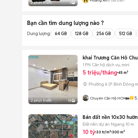
H
Hoàng An
2 phút trước
3
Bạn cần tìm
dung lượng
nào ?
Dung lượng:
64 GB
128 GB
256 GB
512 GB
khai Trương Căn Hô Chun
1 PN
Căn hộ dịch vụ, mini
5 triệu/tháng
45 m²
Phường 6
(
P. Bình Đông
m
5
Chuyên Căn Hộ HCM🏡
2 phút trước
10
Bán đất nền 10x30 hướn
Đất nền dự án
Ngang 10 m
10 tỷ
33 tr/m²
300 m²