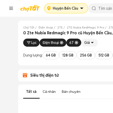
Huyện Bến Cầu
Chợ Tốt
Điện thoại
ZTE
ZTE Nubia RedMagic 9 Pro
ZT
0 Zte Nubia Redmagic 9 Pro cũ Huyện Bến Cầu,
Lọc
Điện thoại
67
Giá
Dung lượng:
64 GB
128 GB
256 GB
512 GB
Siêu thị điện tử
Tất cả
Cá nhân
Bán chuyên