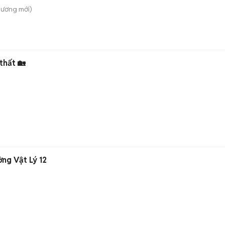
 Dương
mới)
 thất 🏡
ởng Vật Lý 12