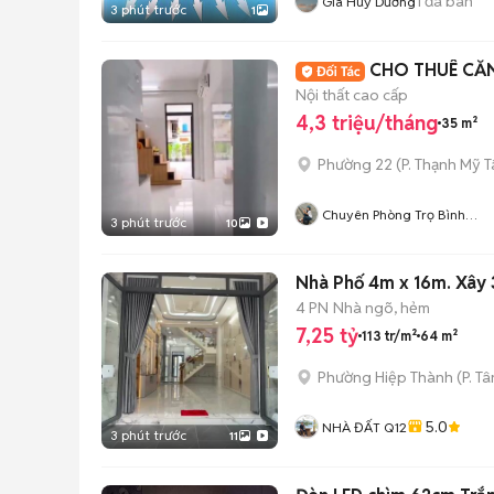
1
đã bán
Gia Huy Dương
3 phút trước
1
CHO THUÊ CĂ
Nội thất cao cấp
4,3 triệu/tháng
35 m²
Phường 22
(
P. Thạnh Mỹ 
Chuyên Phòng Trọ Bình
3 phút trước
10
Thạnh- TP HCM
Nhà Phố 4m x 16m. Xây 
4 PN
Nhà ngõ, hẻm
7,25 tỷ
113 tr/m²
64 m²
Phường Hiệp Thành
(
P. T
5.0
NHÀ ĐẤT Q12
3 phút trước
11