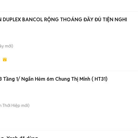
N DUPLEX BANCOL RỘNG THOÁNG ĐẦY ĐỦ TIỆN NGHI
Tây
mới)
3 Tầng 1/ Ngắn Hẻm 6m Chung Thị Minh ( HT31)
ân Thới Hiệp
mới)