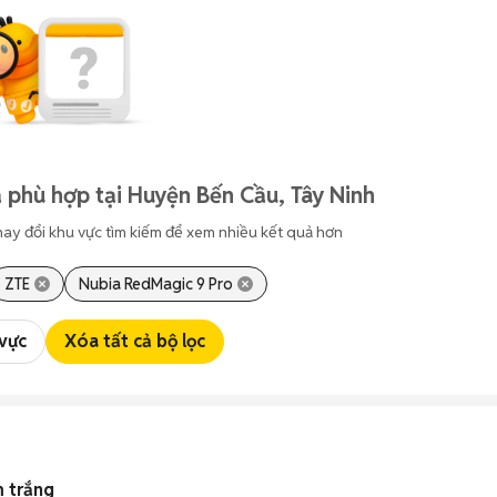
 phù hợp tại Huyện Bến Cầu, Tây Ninh
hay đổi khu vực tìm kiếm để xem nhiều kết quả hơn
ZTE
Nubia RedMagic 9 Pro
 vực
Xóa tất cả bộ lọc
 trắng