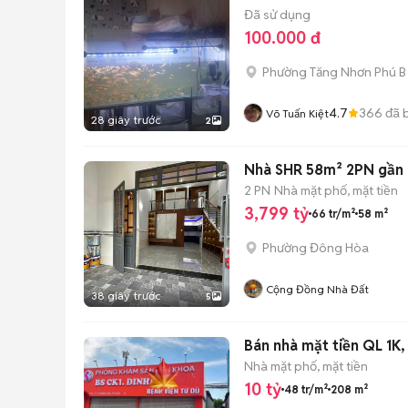
Đã sử dụng
100.000 đ
Phường Tăng Nhơn Phú B 
4.7
366
đã 
Võ Tuấn Kiệt
28 giây trước
2
Nhà SHR 58m² 2PN gần 
2 PN
Nhà mặt phố, mặt tiền
3,799 tỷ
66 tr/m²
58 m²
Phường Đông Hòa
Cộng Đồng Nhà Đất
38 giây trước
5
Bán nhà mặt tiền QL 1K,
Nhà mặt phố, mặt tiền
10 tỷ
48 tr/m²
208 m²