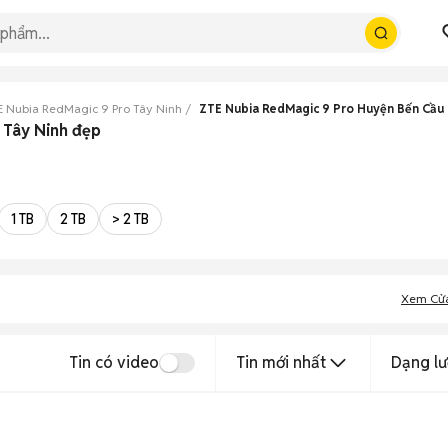
E Nubia RedMagic 9 Pro Tây Ninh
ZTE Nubia RedMagic 9 Pro Huyện Bến Cầu
 Tây Ninh đẹp
1 TB
2 TB
> 2 TB
Xem Cử
Tin có video
Tin mới nhất
Dạng lư