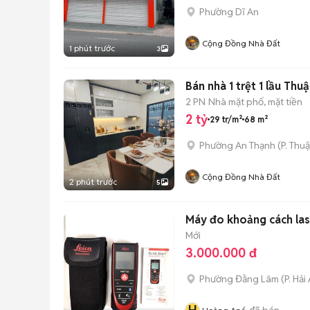
Phường Dĩ An
Cộng Đồng Nhà Đất
1 phút trước
3
Bán nhà 1 trệt 1 lầu Th
2 PN
Nhà mặt phố, mặt tiền
2 tỷ
29 tr/m²
68 m²
Phường An Thạnh
(
P. Thu
Cộng Đồng Nhà Đất
2 phút trước
5
Máy đo khoảng cách las
Mới
3.000.000 đ
Phường Đằng Lâm
(
P. Hải
6
đã bán