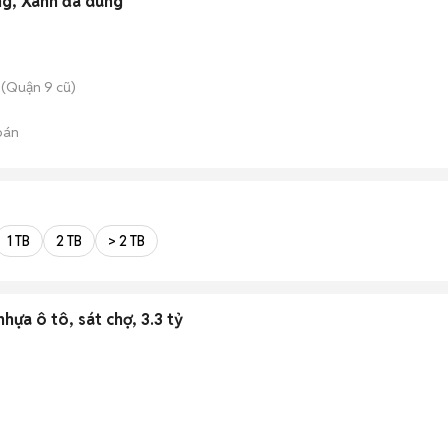
ng, Xanh đã dùng
(Quận 9 cũ)
bán
1 TB
2 TB
> 2 TB
hựa ô tô, sát chợ, 3.3 tỷ