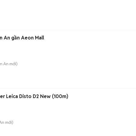
uận An gần Aeon Mall
ận An
mới)
er Leica Disto D2 New (100m)
 An
mới)