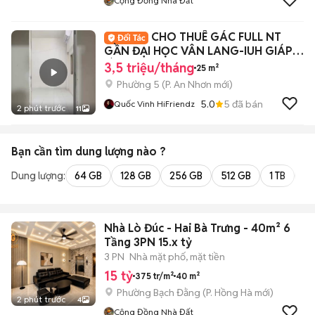
Cộng Đồng Nhà Đất
CHO THUÊ GÁC FULL NT
GẦN ĐẠI HỌC VÂN LANG-IUH GIÁP
BÌNH THẠNH-PN
3,5 triệu/tháng
25 m²
Phường 5
(
P. An Nhơn
mới)
5.0
5
đã bán
Quốc Vinh HiFriendz
2 phút trước
11
Bạn cần tìm
dung lượng
nào ?
Dung lượng:
64 GB
128 GB
256 GB
512 GB
1 TB
2 
Nhà Lò Đúc - Hai Bà Trưng - 40m² 6
Tầng 3PN 15.x tỷ
3 PN
Nhà mặt phố, mặt tiền
15 tỷ
375 tr/m²
40 m²
Phường Bạch Đằng
(
P. Hồng Hà
mới)
2 phút trước
4
Cộng Đồng Nhà Đất