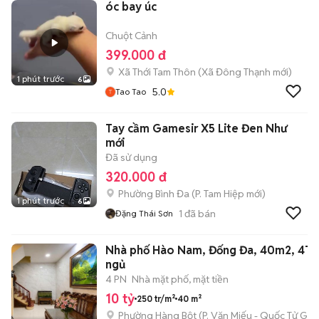
óc bay úc
Chuột Cảnh
399.000 đ
Xã Thới Tam Thôn
(
Xã Đông Thạnh
mới)
1 phút trước
6
5.0
Tao Tao
Tay cầm Gamesir X5 Lite Đen Như
mới
Đã sử dụng
320.000 đ
Phường Bình Đa
(
P. Tam Hiệp
mới)
1 phút trước
6
1
đã bán
Đặng Thái Sơn
Nhà phố Hào Nam, Đống Đa, 40m2, 4T, 
ngủ
4 PN
Nhà mặt phố, mặt tiền
10 tỷ
250 tr/m²
40 m²
Phường Hàng Bột
(
P. Văn Miếu - Quốc Tử Giá