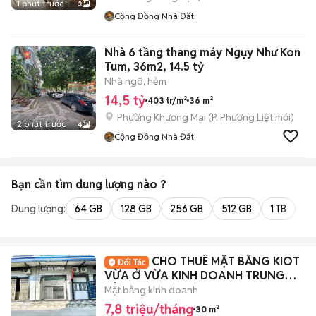
1 phút trước
3
Cộng Đồng Nhà Đất
Nhà 6 tầng thang máy Ngụy Như Kon
Tum, 36m2, 14.5 tỷ
Nhà ngõ, hẻm
14,5 tỷ
403 tr/m²
36 m²
Phường Khương Mai
(
P. Phương Liệt
mới)
2 phút trước
4
Cộng Đồng Nhà Đất
Bạn cần tìm
dung lượng
nào ?
Dung lượng:
64 GB
128 GB
256 GB
512 GB
1 TB
2 
CHO THUÊ MẶT BẰNG KIOT
VỪA Ở VỪA KINH DOANH TRUNG
TÂM QUẬN 7
Mặt bằng kinh doanh
7,8 triệu/tháng
30 m²