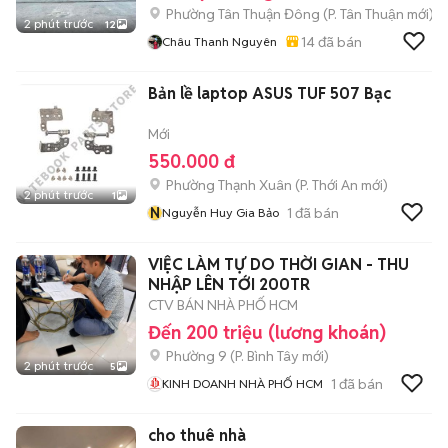
Phường Tân Thuận Đông
(
P. Tân Thuận
mới)
2 phút trước
12
14
đã bán
Châu Thanh Nguyên
Bản lề laptop ASUS TUF 507 Bạc
Mới
550.000 đ
Phường Thạnh Xuân
(
P. Thới An
mới)
2 phút trước
1
N
1
đã bán
Nguyễn Huy Gia Bảo
VIỆC LÀM TỰ DO THỜI GIAN - THU
NHẬP LÊN TỚI 200TR
CTV BÁN NHÀ PHỐ HCM
Đến 200 triệu (lương khoán)
Phường 9
(
P. Bình Tây
mới)
2 phút trước
5
1
đã bán
KINH DOANH NHÀ PHỐ HCM
cho thuê nhà