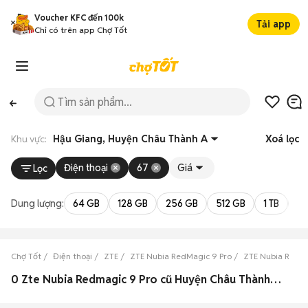
Voucher KFC đến 100k
Tải app
Chỉ có trên app Chợ Tốt
Khu vực:
Hậu Giang, Huyện Châu Thành A
Xoá lọc
Điện thoại
67
Giá
Lọc
Dung lượng:
64 GB
128 GB
256 GB
512 GB
1 TB
2 
Chợ Tốt
Điện thoại
ZTE
ZTE Nubia RedMagic 9 Pro
ZTE Nubia RedMa
0 Zte Nubia Redmagic 9 Pro cũ Huyện Châu Thành A, Hậu Giang đẹp