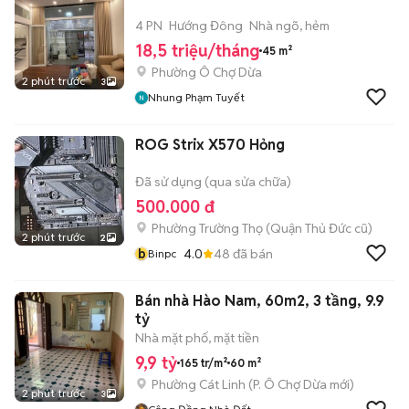
4 PN
Hướng Đông
Nhà ngõ, hẻm
18,5 triệu/tháng
45 m²
Phường Ô Chợ Dừa
2 phút trước
3
Nhung Phạm Tuyết
ROG Strix X570 Hỏng
Đã sử dụng (qua sửa chữa)
500.000 đ
Phường Trường Thọ (Quận Thủ Đức cũ)
2 phút trước
2
b
4.0
48
đã bán
Binpc
Bán nhà Hào Nam, 60m2, 3 tầng, 9.9
tỷ
Nhà mặt phố, mặt tiền
9,9 tỷ
165 tr/m²
60 m²
Phường Cát Linh
(
P. Ô Chợ Dừa
mới)
2 phút trước
3