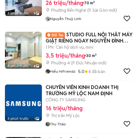
26 triệu/tháng
70 m²
Phường Bến Nghé
(
P. Sài Gòn
mới)
3 phút trước
9
Nguyễn Thuỳ Linh
STUDIO FULL NỘI THẤT MÁY
GIẶT RIÊNG NGAY NGUYỄN ĐÌNH
CHIỂU
1 PN
Căn hộ dịch vụ, mini
3,5 triệu/tháng
30 m²
Phường 4
(
P. Đức Nhuận
mới)
3 phút trước
8
5.0
4
đã bán
Hiếu HiFriendz
CHUYÊN VIÊN KINH DOANH THỊ
TRƯỜNG MỸ LỘC NAM ĐỊNH
CÔNG TY SAMSUNG
16 triệu/tháng
Thị trấn Mỹ Lộc
3 phút trước
1
Thu Thảo