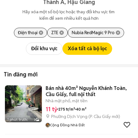
Thành A, Hậu Giang
Hãy xóa một số bộ lọc hoặc thay đổi khu vực tìm 
kiếm để xem nhiều kết quả hơn
Điện thoại
ZTE
Nubia RedMagic 9 Pro
Đổi khu vực
Xóa tất cả bộ lọc
Tin đăng mới
Bán nhà 40m² Nguyễn Khánh Toàn,
Cầu Giấy, full nội thất
Nhà mặt phố, mặt tiền
11 tỷ
275 tr/m²
40 m²
Phường Dịch Vọng
(
P. Cầu Giấy
mới)
1 phút trước
3
Cộng Đồng Nhà Đất