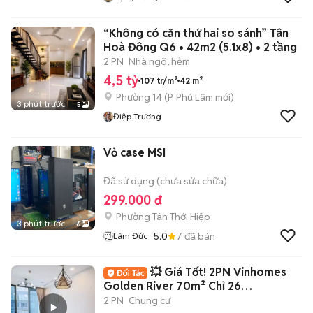
“Không có căn thứ hai so sánh” Tân
Hoà Đông Q6 • 42m2 (5.1x8) • 2 tầng
2 PN
Nhà ngõ, hẻm
4,5 tỷ
107 tr/m²
42 m²
Phường 14
(
P. Phú Lâm
mới)
3 phút trước
5
Điệp Trương
Vỏ case MSI
Đã sử dụng (chưa sửa chữa)
299.000 đ
Phường Tân Thới Hiệp
3 phút trước
6
5.0
7
đã bán
Lâm Đức
💥 Giá Tốt! 2PN Vinhomes
Golden River 70m² Chỉ 26
Triệu/Tháng
2 PN
Chung cư