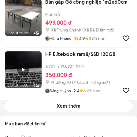
Bàn gấp Gỗ công nghiệp 1m2x60cm
Mới
Gỗ
499.000 đ
Xã Trung Chánh
(
Xã Bà Điểm
mới)
3 phút trước
4
4.9
3
đã bán
Hồng Nhung
HP Elitebook ram8/SSD 120GB
8 GB
< 128 GB
SSD
350.000 đ
Phường 10
(
P. Chánh Hưng
mới)
3 phút trước
3
2.4
6
đã bán
Đăng Huỳnh
Xem thêm
Mua bán đồ điện tử