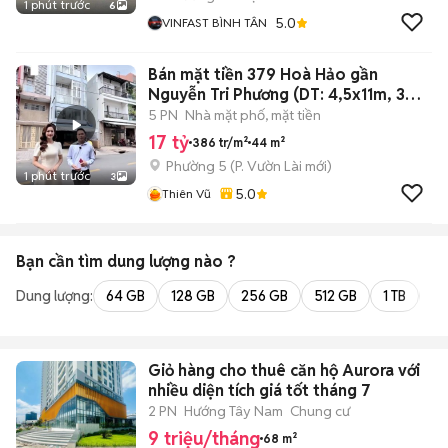
1 phút trước
6
5.0
VINFAST BÌNH TÂN
Bán mặt tiền 379 Hoà Hảo gần
Nguyễn Tri Phương (DT: 4,5x11m, 3
lầu)
5 PN
Nhà mặt phố, mặt tiền
17 tỷ
386 tr/m²
44 m²
Phường 5
(
P. Vườn Lài
mới)
1 phút trước
3
5.0
Thiên Vũ
Bạn cần tìm
dung lượng
nào ?
Dung lượng:
64 GB
128 GB
256 GB
512 GB
1 TB
2 
Giỏ hàng cho thuê căn hộ Aurora với
nhiều diện tích giá tốt tháng 7
2 PN
Hướng Tây Nam
Chung cư
9 triệu/tháng
68 m²