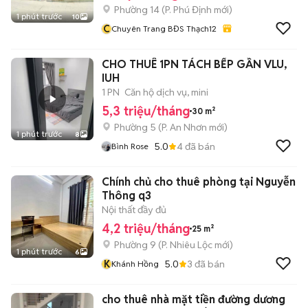
Phường 14
(
P. Phú Định
mới)
1 phút trước
10
C
Chuyên Trang BĐS Thạch12
CHO THUÊ 1PN TÁCH BẾP GẦN VLU,
IUH
1 PN
Căn hộ dịch vụ, mini
5,3 triệu/tháng
30 m²
Phường 5
(
P. An Nhơn
mới)
1 phút trước
8
5.0
4
đã bán
Bình Rose
Chính chủ cho thuê phòng tại Nguyễn
Thông q3
Nội thất đầy đủ
4,2 triệu/tháng
25 m²
Phường 9
(
P. Nhiêu Lộc
mới)
1 phút trước
6
K
5.0
3
đã bán
Khánh Hồng
cho thuê nhà mặt tiền đường dương