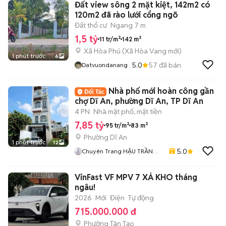
Đất view sông 2 mặt kiệt, 142m2 có
120m2 đã rào lưới cổng ngõ
Đất thổ cư
Ngang 7 m
1,5 tỷ
11 tr/m²
142 m²
Xã Hòa Phú
(
Xã Hòa Vang
mới)
1 phút trước
6
5.0
57
đã bán
Datvuondanang
Nhà phố mới hoàn công gần
chợ Dĩ An, phường Dĩ An, TP Dĩ An
4 PN
Nhà mặt phố, mặt tiền
7,85 tỷ
95 tr/m²
83 m²
Phường Dĩ An
1 phút trước
12
5.0
Chuyên Trang HẬU TRẦN
BĐS
VinFast VF MPV 7 XẢ KHO tháng
ngâu!
2026
Mới
Điện
Tự động
715.000.000 đ
Phường Tân Tạo