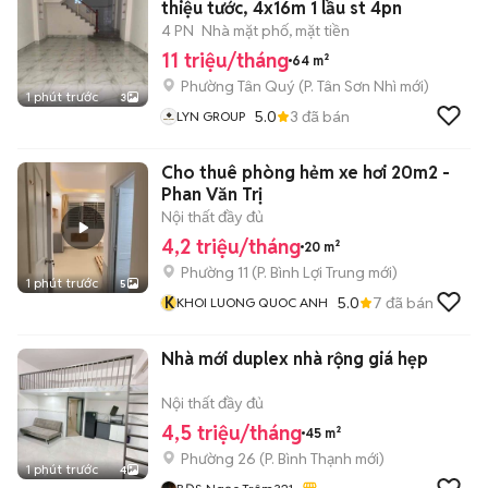
thiệu tước, 4x16m 1 lầu st 4pn
4 PN
Nhà mặt phố, mặt tiền
11 triệu/tháng
64 m²
Phường Tân Quý
(
P. Tân Sơn Nhì
mới)
1 phút trước
3
5.0
3
đã bán
LYN GROUP
Cho thuê phòng hẻm xe hơi 20m2 -
Phan Văn Trị
Nội thất đầy đủ
4,2 triệu/tháng
20 m²
Phường 11
(
P. Bình Lợi Trung
mới)
1 phút trước
5
K
5.0
7
đã bán
KHOI LUONG QUOC ANH
Nhà mới duplex nhà rộng giá hẹp
Nội thất đầy đủ
4,5 triệu/tháng
45 m²
Phường 26
(
P. Bình Thạnh
mới)
1 phút trước
4