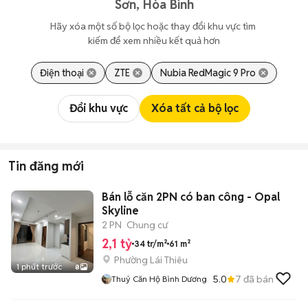
Sơn, Hòa Bình
Hãy xóa một số bộ lọc hoặc thay đổi khu vực tìm 
kiếm để xem nhiều kết quả hơn
Điện thoại
ZTE
Nubia RedMagic 9 Pro
Đổi khu vực
Xóa tất cả bộ lọc
Tin đăng mới
Bán lỗ căn 2PN có ban công - Opal
Skyline
2 PN
Chung cư
2,1 tỷ
34 tr/m²
61 m²
Phường Lái Thiêu
1 phút trước
8
5.0
7
đã bán
Thuỷ Căn Hộ Bình Dương