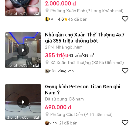
2.000.000 đ
Phường Xuân Bình
(
P. Long Khánh
mới)
1 phút trước
5
L
4.8
46
đã bán
LVT
Nhà gần chợ Xuân Thới Thượng 4x7
giá 355 triệu không bớt
2 PN
Nhà ngõ, hẻm
355 triệu
13 tr/m²
28 m²
Xã Xuân Thới Thượng
(
Xã Bà Điểm
mới)
1 phút trước
11
BĐS Vùng Ven
Gọng kính Peteson Titan Đen ghi
Nam Ý
Đã sử dụng
Đồ nam
690.000 đ
Phường Cầu Diễn
(
P. Từ Liêm
mới)
2 phút trước
5
21
đã bán
Vinh