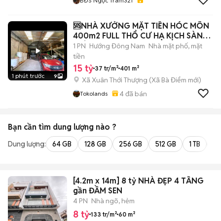
BĐS Ngọc Trâm321
🆘NHÀ XƯỞNG MẶT TIỀN HÓC MÔN
400m2 FULL THỔ CƯ HẠ KỊCH SÀN
CHỈ 15T❌TL
1 PN
Hướng Đông Nam
Nhà mặt phố, mặt
tiền
15 tỷ
37 tr/m²
401 m²
1 phút trước
9
Xã Xuân Thới Thượng
(
Xã Bà Điểm
mới)
4
đã bán
Tokolands
Bạn cần tìm
dung lượng
nào ?
Dung lượng:
64 GB
128 GB
256 GB
512 GB
1 TB
2 
[4.2m x 14m] 8 tỷ NHÀ ĐẸP 4 TẦNG
gần ĐẦM SEN
4 PN
Nhà ngõ, hẻm
8 tỷ
133 tr/m²
60 m²