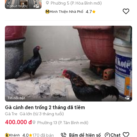
Phường 5
(
P. Hòa Bình
mới)
1 phút trước
8
M
4.7
Minh Thiện Nhà Phố
Tin nổi bật
1
Gà cảnh đen trống 2 tháng đã tiêm
Gà Tre
Gà lớn (từ 3 tháng tuổi)
400.000 đ
Phường 13
(
P. Tân Bình
mới)
k
4.0
170
đã bán
Bấm để hiện số
Chat
Khánh