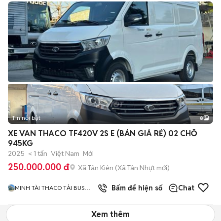
Tin nổi bật
8
+
2
XE VAN THACO TF420V 2S E (BẢN GIÁ RẺ) 02 CHỖ
945KG
2025
< 1 tấn
Việt Nam
Mới
250.000.000 đ
Xã Tân Kiên
(
Xã Tân Nhựt
mới)
Bấm để hiện số
Chat
MINH TÀI THACO TẢI BUS
HCM
Xem thêm