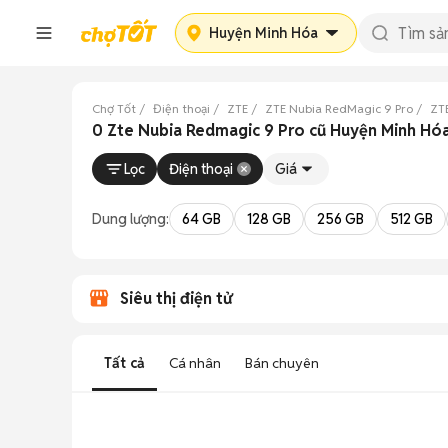
Huyện Minh Hóa
Chợ Tốt
Điện thoại
ZTE
ZTE Nubia RedMagic 9 Pro
ZT
0 Zte Nubia Redmagic 9 Pro cũ Huyện Minh Hó
Lọc
Điện thoại
Giá
Dung lượng:
64 GB
128 GB
256 GB
512 GB
Siêu thị điện tử
Tất cả
Cá nhân
Bán chuyên