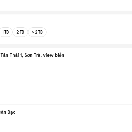
1 TB
2 TB
> 2 TB
Tân Thái 1, Sơn Trà, view biển
sàn Bạc
n