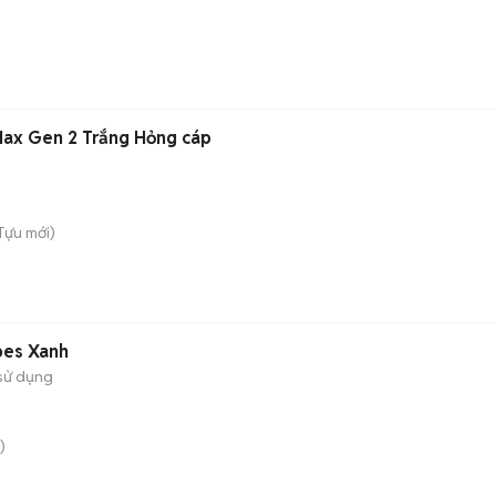
Max Gen 2 Trắng Hỏng cáp
 Tựu
mới)
pes Xanh
sử dụng
)