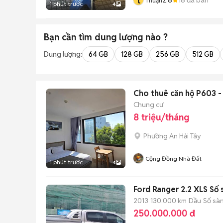
t
Thuận
1 phút trước
4
Bạn cần tìm
dung lượng
nào ?
Dung lượng:
64 GB
128 GB
256 GB
512 GB
Cho thuê căn hộ P603 - 
Chung cư
8 triệu/tháng
Phường An Hải Tây
Cộng Đồng Nhà Đất
1 phút trước
4
Ford Ranger 2.2 XLS Số 
2013
130.000 km
Dầu
Số sà
250.000.000 đ