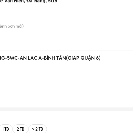
ê Văn Hiến, Đà Nẵng, 5tr5
Hành Sơn
mới)
G-5WC-AN LAC A-BÌNH TÂN(GiAP QUẬN 6)
1 TB
2 TB
> 2 TB