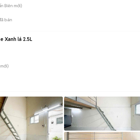
rấn Biên
mới)
ã bán
e Xanh lá 2.5L
mới)