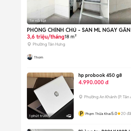
Tin nổi bật
PHÒNG CHÍNH CHỦ - SAN ML NGAY GẦN
3,6 triệu/tháng
18 m²
Phường Tân Hưng
Thom
hp probook 450 g8
4.990.000 đ
Phường An Khánh
(
P. Tân
P
5.0
20
đã
Phạm Thừa Khai
1 phút trước
4