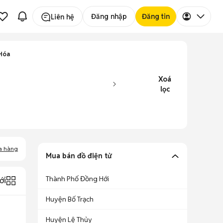
Đăng nhập
Đăng tin
Liên hệ
 Hóa
Xoá
lọc
a hàng
Mua bán đồ điện tử
Thành Phố Đồng Hới
ới
Huyện Bố Trạch
Huyện Lệ Thủy