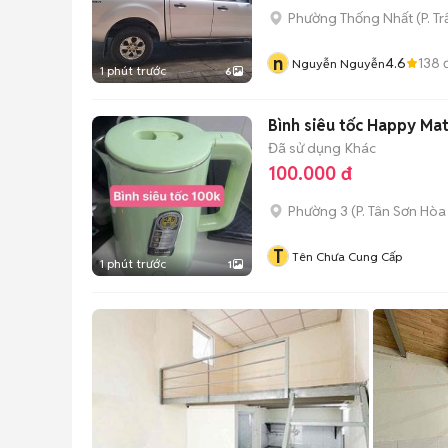
Phường Thống Nhất
(
P. T
n
4.6
138
đ
Nguyễn Nguyễn
1 phút trước
6
Bình siêu tốc Happy Mat
Đã sử dụng
Khác
100.000 đ
Phường 3
(
P. Tân Sơn Hòa
T
Tên Chưa Cung Cấp
1 phút trước
1