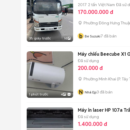
2017
2 tấn
Việt Nam
Đã sử 
170.000.000 đ
Phường Đông Hưng Thuậ
b
7
đã bán
Be Suzuki
35 giây trước
10
Máy chiếu Beecube X1 G
Đã sử dụng
200.000 đ
Phường Minh Khai
(
P. Tây
N
3
đã bán
Nhá Ejji
1 phút trước
4
Máy in laser HP 107a T
Đã sử dụng
1.400.000 đ