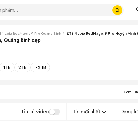
E Nubia RedMagic 9 Pro Quảng Bình
ZTE Nubia RedMagic 9 Pro Huyện Minh
a, Quảng Bình đẹp
1 TB
2 TB
> 2 TB
Xem Cử
Tin có video
Tin mới nhất
Dạng lư