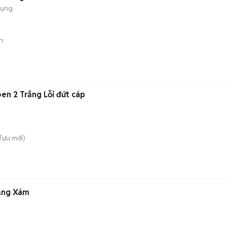
dụng
n
en 2 Trắng Lỗi đứt cáp
 Tựu
mới)
rắng Xám