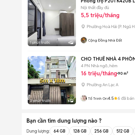
Phòng trọ P201 K420B L
Nội thất đầy đủ
5,5 triệu/tháng
Phường Hoà Hải
(
P. Ngũ 
Cộng Đồng Nhà Đất
1 phút trước
4
CHO THUÊ NHÀ 4 PHÒN
4 PN
Nhà ngõ, hẻm
16 triệu/tháng
90 m²
Phường An Lạc A
4.5
6
đã bán
Tố Trinh Ori
2 phút trước
6
Bạn cần tìm
dung lượng
nào ?
Dung lượng:
64 GB
128 GB
256 GB
512 GB