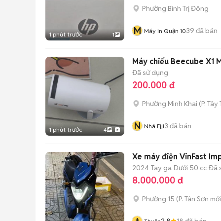
Phường Bình Trị Đông
M
39
đã bán
Máy In Quận 10
1 phút trước
1
Máy chiếu Beecube X1 
Đã sử dụng
200.000 đ
Phường Minh Khai
(
P. Tây
N
3
đã bán
Nhá Ejji
1 phút trước
4
Xe máy điện VinFast Im
2024
Tay ga
Dưới 50 cc
Đã 
8.000.000 đ
Phường 15
(
P. Tân Sơn
mới
2.8
18
đã bán