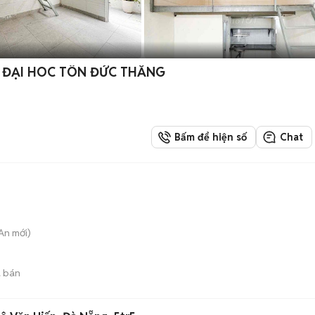
 ĐẠI HOC TÔN ĐỨC THẮNG
Bấm để hiện số
Chat
 An
mới)
 bán