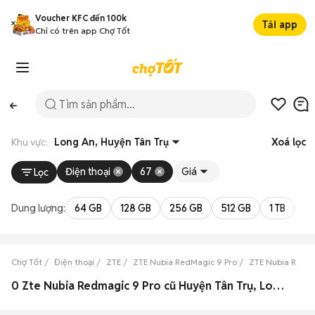
Voucher KFC đến 100k
Tải app
Chỉ có trên app Chợ Tốt
Khu vực:
Long An, Huyện Tân Trụ
Xoá lọc
Điện thoại
67
Giá
Lọc
Dung lượng:
64 GB
128 GB
256 GB
512 GB
1 TB
2 
Chợ Tốt
Điện thoại
ZTE
ZTE Nubia RedMagic 9 Pro
ZTE Nubia RedMa
0 Zte Nubia Redmagic 9 Pro cũ Huyện Tân Trụ, Long An đẹp