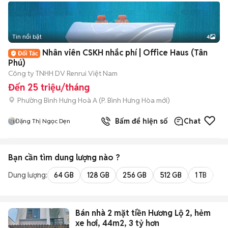
Tin nổi bật
4
Nhân viên CSKH nhắc phí | Office Haus (Tân
Phú)
Công ty TNHH DV Renrui Việt Nam
Đến 25 triệu/tháng
Phường Bình Hưng Hoà A
(
P. Bình Hưng Hòa
mới)
Bấm để hiện số
Chat
Đặng Thị Ngọc Dẹn
Bạn cần tìm
dung lượng
nào ?
Dung lượng:
64 GB
128 GB
256 GB
512 GB
1 TB
2 
Bán nhà 2 mặt tiền Hương Lộ 2, hẻm
xe hơi, 44m2, 3 tỷ hơn