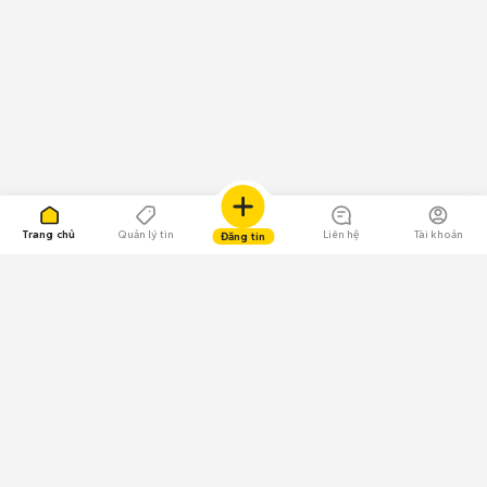
Trang chủ
Quản lý tin
Liên hệ
Tài khoản
Đăng tin
109.000 Bình chọn
Tải ứng dụng Chợ Tốt