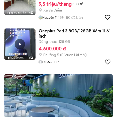
9,5 triệu/tháng
300 m²
Xã Bà Điểm
44 giây trước
4
80
đã bán
Nguyễn Thị Sỹ
Oneplus Pad 3 8GB/128GB Xám 11.61
inch
Dòng khác
128 GB
4.600.000 đ
Phường 5
(
P. Vườn Lài
mới)
1 phút trước
5
Lê Minh Đức