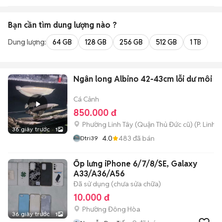
Bạn cần tìm
dung lượng
nào ?
Dung lượng:
64 GB
128 GB
256 GB
512 GB
1 TB
2 
Ngân long Albino 42-43cm lỗi dư môi
Cá Cảnh
850.000 đ
Phường Linh Tây (Quận Thủ Đức cũ)
(
P. Linh 
36 giây trước
1
4.0
483
đã bán
Dtri39
Ốp lưng iPhone 6/7/8/SE, Galaxy
A33/A36/A56
Đã sử dụng (chưa sửa chữa)
10.000 đ
Phường Đông Hòa
36 giây trước
1