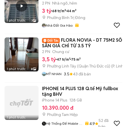
2 PN
Nhà ngõ, hẻm
3 tỷ
68 tr/m²
44 m²
Phường Bình Trị Đông
1 phút trước
3
Nhà Đất Gia Hào
FLORA NOVIA - DT 75M2 SỔ 
SẴN GIÁ CHỈ TỪ 3.5 TỶ
2 PN
Chung cư
3,5 tỷ
47 tr/m²
75 m²
Phường Linh Tây (Quận Thủ Đức cũ)
(
P. Linh 
1 phút trước
8
3.5
43
đã bán
MỸ NHAN
IPHONE 14 PLUS 128 Q.tế Mỹ fullbox
tặng BHV
iPhone 14 Plus
128 GB
10.390.000 đ
Phường Tam Hiệp
1 phút trước
52
đã
4.9
Hệ Thống Đế Mobile -
bán