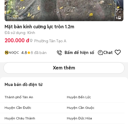
Tin nổi bật
5
Mặt bàn kính cường lực tròn 1.2m
Đã sử dụng
Kính
200.000 đ
Phường Tân Tạo A
N
4.8
8
đã bán
Bấm để hiện số
Chat
NGỌC
Xem thêm
Mua bán đồ điện tử
Thành phố Tân An
Huyện Bến Lức
Huyện Cần Đước
Huyện Cần Giuộc
Huyện Châu Thành
Huyện Đức Hòa