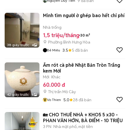
9
đã bán
Nguyễn Duy Tiến
Mình tìm người ở ghép bao hết chi phí
Nhà trống
1,5 triệu/tháng
30 m²
Phường Bình Hưng Hòa
38 giây trước
4
3.5
5
đã bán
Bé Miêu
Ấm rót cà phê Nhật Bản Tròn Trắng
kem Mới
Mới
Khác
60.000 đ
Thị trấn Mỏ Cày
42 giây trước
5
V
5.0
28
đã bán
Vo Thien
🏡 CHO THUÊ NHÀ + KHO5 5 x30 -
PHAN VĂN HỚN, BÀ ĐIỂM - 10 TRIỆU
3 PN
Nhà mặt phố, mặt tiền