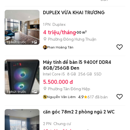
Demobile.vn
DUPLEX VỪA KHAI TRƯƠNG
1 PN
Duplex
4 triệu/tháng
30 m²
Phường Đông Hưng Thuận
1 phút trước
9
Phan Hoàng Tân
Máy tính để bàn i5 9400f DDR4
8GB/256GB Đen
Intel Core i5
8 GB
256 GB
SSD
5.500.000 đ
Phường Tân Đông Hiệp
1 phút trước
4
N
4.9
617
đã bán
Nguyễn Văn Liêm
căn góc 78m2 2 phòng ngủ 2 WC
2 PN
Chung cư