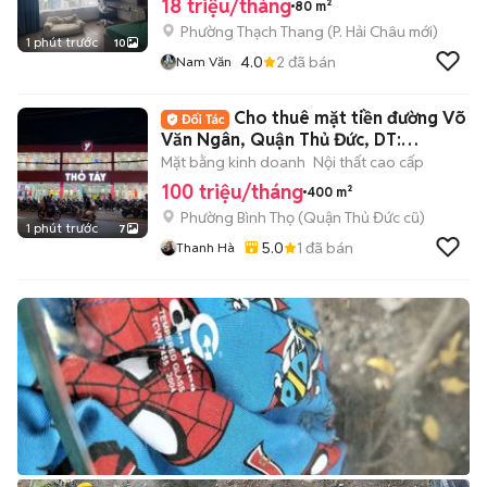
18 triệu/tháng
80 m²
Phường Thạch Thang
(
P. Hải Châu
mới)
1 phút trước
10
4.0
2
đã bán
Nam Văn
Cho thuê mặt tiền đường Võ
Văn Ngân, Quận Thủ Đức, DT:
20x20m
Mặt bằng kinh doanh
Nội thất cao cấp
100 triệu/tháng
400 m²
Phường Bình Thọ (Quận Thủ Đức cũ)
1 phút trước
7
5.0
1
đã bán
Thanh Hà