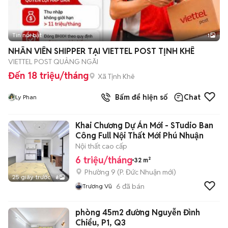
Tin nổi bật
1
NHÂN VIÊN SHIPPER TẠI VIETTEL POST TỊNH KHÊ
VIETTEL POST QUẢNG NGÃI
Đến 18 triệu/tháng
Xã Tịnh Khê
Bấm để hiện số
Chat
Ly Phan
Khai Chương Dự Án Mới - STudio Ban
Công Full Nội Thất Mới Phú Nhuận
Nội thất cao cấp
6 triệu/tháng
32 m²
Phường 9
(
P. Đức Nhuận
mới)
25 giây trước
8
6
đã bán
Trương Vũ
phòng 45m2 đường Nguyễn Đình
Chiểu, P1, Q3