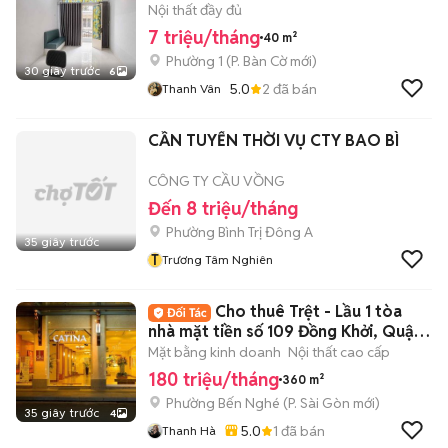
Nội thất đầy đủ
7 triệu/tháng
40 m²
Phường 1
(
P. Bàn Cờ
mới)
30 giây trước
6
5.0
2
đã bán
Thanh Vân
CẦN TUYỂN THỜI VỤ CTY BAO BÌ
CÔNG TY CẦU VỒNG
Đến 8 triệu/tháng
Phường Bình Trị Đông A
35 giây trước
T
Trương Tâm Nghiên
Cho thuê Trệt - Lầu 1 tòa
nhà mặt tiền số 109 Đồng Khởi, Quận
1
Mặt bằng kinh doanh
Nội thất cao cấp
180 triệu/tháng
360 m²
Phường Bến Nghé
(
P. Sài Gòn
mới)
35 giây trước
4
5.0
1
đã bán
Thanh Hà