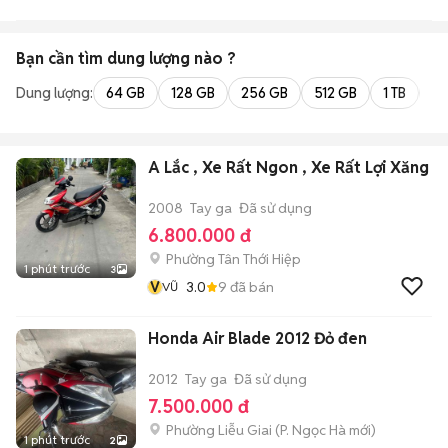
Bạn cần tìm
dung lượng
nào ?
Dung lượng:
64 GB
128 GB
256 GB
512 GB
1 TB
2 
A Lắc , Xe Rất Ngon , Xe Rất Lợi Xăng
2008
Tay ga
Đã sử dụng
6.800.000 đ
Phường Tân Thới Hiệp
1 phút trước
3
V
3.0
9
đã bán
VŨ
Honda Air Blade 2012 Đỏ đen
2012
Tay ga
Đã sử dụng
7.500.000 đ
Phường Liễu Giai
(
P. Ngọc Hà
mới)
1 phút trước
2