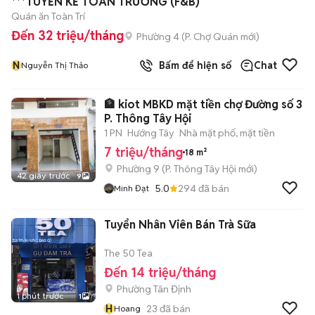
***TUYỂN KẾ TOÁN TRƯỞNG (F&B)
Quán ăn Toàn Trí
Đến 32 triệu/tháng
Phường 4
(
P. Chợ Quán
mới)
N
Bấm để hiện số
Chat
Nguyễn Thị Thảo
🏦 kiot MBKD mặt tiền chợ Đường số 3
P. Thông Tây Hội
1 PN
Hướng Tây
Nhà mặt phố, mặt tiền
7 triệu/tháng
18 m²
Phường 9
(
P. Thông Tây Hội
mới)
42 giây trước
9
5.0
294
đã bán
Minh Đạt
Tuyển Nhân Viên Bán Trà Sữa
The 50 Tea
Đến 14 triệu/tháng
Phường Tân Định
1 phút trước
1
H
23
đã bán
Hoang