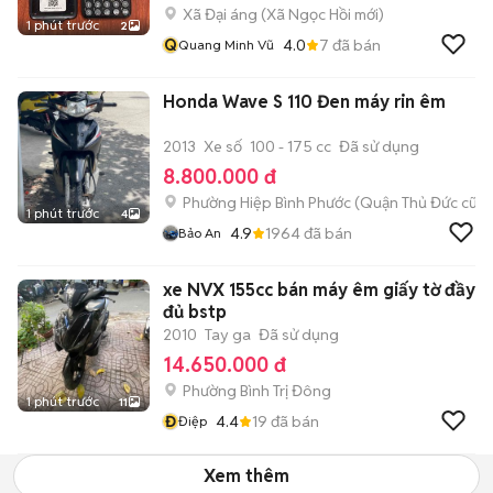
Xã Đại áng
(
Xã Ngọc Hồi
mới)
1 phút trước
2
Q
4.0
7
đã bán
Quang Minh Vũ
Honda Wave S 110 Đen máy rin êm
2013
Xe số
100 - 175 cc
Đã sử dụng
8.800.000 đ
Phường Hiệp Bình Phước (Quận Thủ Đức cũ)
1 phút trước
4
4.9
1964
đã bán
Bảo An
xe NVX 155cc bán máy êm giấy tờ đầy
đủ bstp
2010
Tay ga
Đã sử dụng
14.650.000 đ
Phường Bình Trị Đông
1 phút trước
11
Đ
4.4
19
đã bán
Điệp
Xem thêm