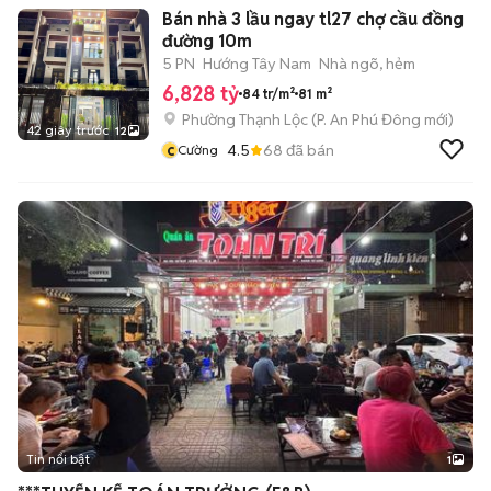
Bán nhà 3 lầu ngay tl27 chợ cầu đồng
đường 10m
5 PN
Hướng Tây Nam
Nhà ngõ, hẻm
6,828 tỷ
84 tr/m²
81 m²
Phường Thạnh Lộc
(
P. An Phú Đông
mới)
42 giây trước
12
c
4.5
68
đã bán
Cường
Tin nổi bật
1