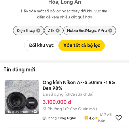
Hóa, Long An
Hãy xóa một số bộ lọc hoặc thay đổi khu vực tìm 
kiếm để xem nhiều kết quả hơn
Điện thoại
ZTE
Nubia RedMagic 9 Pro
Đổi khu vực
Xóa tất cả bộ lọc
Tin đăng mới
Ống kính Nikon AF-S 50mm F1.8G
Đen 98%
Đã sử dụng (chưa sửa chữa)
3.100.000 đ
Phường 1
(
P. Chợ Quán
mới)
40 giây trước
4
1167
đã
4.6
Phong Công Nghệ-
bán
TienTranMobile