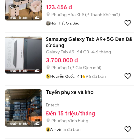
123.456 đ
Phường Hòa Khê
(
P. Thanh Khê
mới)
1 phút trước
1
Nội Thất Gia Bảo
Samsung Galaxy Tab A9+ 5G Đen Đã
sử dụng
Galaxy Tab A9
64 GB
4-6 tháng
3.700.000 đ
Phường 1
(
P. Gia Định
mới)
1 phút trước
4
N
4.1
96
đã bán
Nguyễn Quốc
Tuyển phụ xe và kho
Entech
Đến 15 triệu/tháng
Phường Vĩnh Hưng
1 phút trước
3
a
5
đã bán
A Hoà