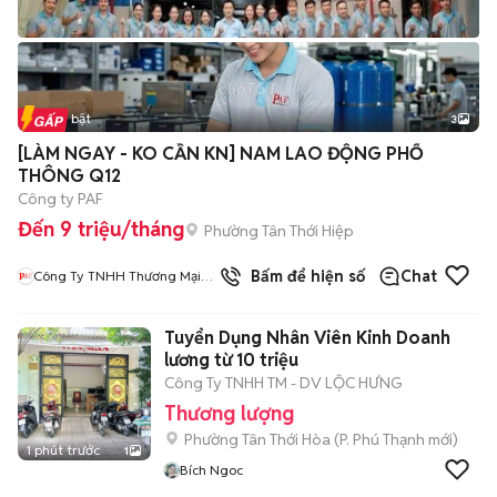
Tin nổi bật
3
[LÀM NGAY - KO CẦN KN] NAM LAO ĐỘNG PHỔ
THÔNG Q12
Công ty PAF
Đến 9 triệu/tháng
Phường Tân Thới Hiệp
3
đã bán
Bấm để hiện số
Chat
Công Ty TNHH Thương Mại
Và Dịch Vụ PAF
Tuyển Dụng Nhân Viên Kinh Doanh
lương từ 10 triệu
Công Ty TNHH TM - DV LỘC HƯNG
Thương lượng
Phường Tân Thới Hòa
(
P. Phú Thạnh
mới)
1 phút trước
1
Bích Ngoc