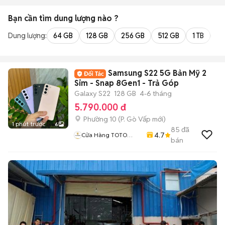
Bạn cần tìm
dung lượng
nào ?
Dung lượng:
64 GB
128 GB
256 GB
512 GB
1 TB
2 
Samsung S22 5G Bản Mỹ 2
Sim - Snap 8Gen1 - Trả Góp
Galaxy S22
128 GB
4-6 tháng
5.790.000 đ
Phường 10
(
P. Gò Vấp
mới)
1 phút trước
6
85
đã
4.7
Cửa Hàng TOTO
bán
MOBILE