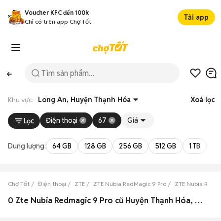
Voucher KFC đến 100k
Tải app
Chỉ có trên app Chợ Tốt
Khu vực:
Long An, Huyện Thạnh Hóa
Xoá lọc
Điện thoại
67
Giá
Lọc
Dung lượng:
64 GB
128 GB
256 GB
512 GB
1 TB
2 
Chợ Tốt
Điện thoại
ZTE
ZTE Nubia RedMagic 9 Pro
ZTE Nubia RedMa
0 Zte Nubia Redmagic 9 Pro cũ Huyện Thạnh Hóa, Long An đẹp