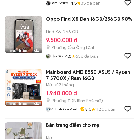
4.5
35
đã bán
Lâm Seiko
Oppo Find X8 Đen 16GB/256GB 98%
Find X8
256 GB
9.500.000 đ
Phường Cầu Ông Lãnh
1 phút trước
6
4.8
636
đã bán
Bảo SG
Mainboard AMD B550 ASUS / Ryzen
7 5700X / Ram 16GB
Mới
>12 tháng
1.940.000 đ
Phường 11
(
P. Bình Phú
mới)
1 phút trước
5
5.0
112
đã bán
Vi Tính Gia Phát
Bàn trang điểm cho mẹ
Mới