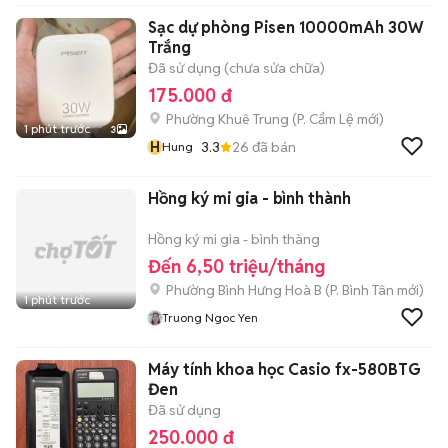
Sạc dự phòng Pisen 10000mAh 30W
Trắng
Đã sử dụng (chưa sửa chữa)
175.000 đ
Phường Khuê Trung
(
P. Cẩm Lệ
mới)
1 phút trước
3
H
3.3
26
đã bán
Hung
Hồng ký mi gia - bình thành
Hồng ký mi gia - bình thàng
Đến 6,50 triệu/tháng
Phường Bình Hưng Hoà B
(
P. Bình Tân
mới)
1 phút trước
Truong Ngoc Yen
Máy tính khoa học Casio fx-580BTG
Đen
Đã sử dụng
250.000 đ