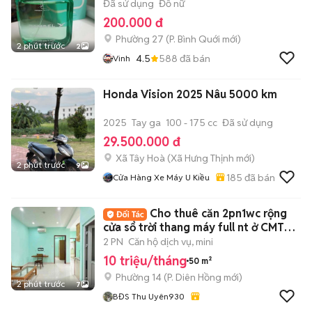
Đã sử dụng
Đồ nữ
200.000 đ
Phường 27
(
P. Bình Quới
mới)
2 phút trước
2
4.5
588
đã bán
Vinh
Honda Vision 2025 Nâu 5000 km
2025
Tay ga
100 - 175 cc
Đã sử dụng
29.500.000 đ
Xã Tây Hoà
(
Xã Hưng Thịnh
mới)
2 phút trước
9
185
đã bán
Cửa Hàng Xe Máy U Kiều
Cho thuê căn 2pn1wc rộng
cửa sổ trời thang máy full nt ở CMT8
Quận 10
2 PN
Căn hộ dịch vụ, mini
10 triệu/tháng
50 m²
Phường 14
(
P. Diên Hồng
mới)
2 phút trước
7
BĐS Thu Uyên930