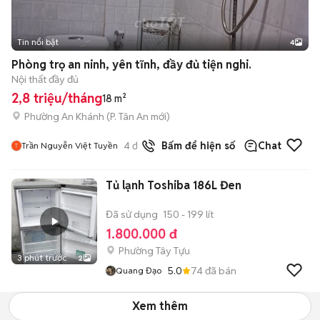
Tin nổi bật
4
Phòng trọ an ninh, yên tĩnh, đầy đủ tiện nghi.
Nội thất đầy đủ
2,8 triệu/tháng
18 m²
Phường An Khánh
(
P. Tân An
mới)
4
đã bán
Bấm để hiện số
Chat
Trần Nguyễn Việt Tuyền
Tủ lạnh Toshiba 186L Đen
Đã sử dụng
150 - 199 lít
1.800.000 đ
Phường Tây Tựu
3 phút trước
2
5.0
74
đã bán
Quang Đạo
Xem thêm