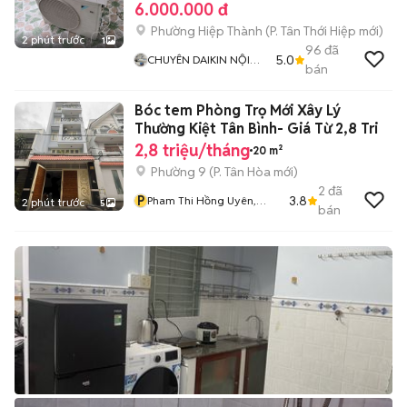
6.000.000 đ
Phường Hiệp Thành
(
P. Tân Thới Hiệp
mới)
2 phút trước
1
96
đã
5.0
CHUYÊN DAIKIN NỘI
bán
ĐỊA
Bóc tem Phòng Trọ Mới Xây Lý
Thường Kiệt Tân Bình- Giá Từ 2,8 Tri
2,8 triệu/tháng
20 m²
Phường 9
(
P. Tân Hòa
mới)
2
đã
P
3.8
Pham Thi Hồng Uyên,
2 phút trước
5
bán
Uyên Leather