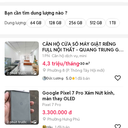
Bạn cần tìm
dung lượng
nào ?
Dung lượng:
64 GB
128 GB
256 GB
512 GB
1 TB
2 
CĂN HỘ CỬA SỔ MÁY GIẶT RIÊNG
FULL NỘI THẤT - QUANG TRUNG GÒ
VẤP
1 PN
Căn hộ dịch vụ, mini
4,3 triệu/tháng
30 m²
Phường 8
(
P. Thông Tây Hội
mới)
2 phút trước
5
5.0
1
đã bán
Đức Lương
Google Pixel 7 Pro Xám Nứt kính,
màn thay OLED
Pixel 7 Pro
3.300.000 đ
Phường Hưng Phú
2 phút trước
4
H
1
đã bán
Hậu