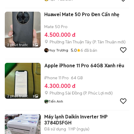
Huawei Mate 50 Pro Đen Cấn nhẹ
Mate 50 Pro
4.500.000 đ
Phường Tân Thuận Tây
(
P. Tân Thuận
mới)
2 phút trước
5
5.0
6
đã bán
Huy Trương
Apple iPhone 11 Pro 64GB Xanh rêu
iPhone 11 Pro
64 GB
4.300.000 đ
Phường Sài Đồng
(
P. Phúc Lợi
mới)
2 phút trước
2
Tiến Anh
Máy lạnh Daikin Inverter 1HP
3784DSFGH
Đã sử dụng
1 HP (ngựa)