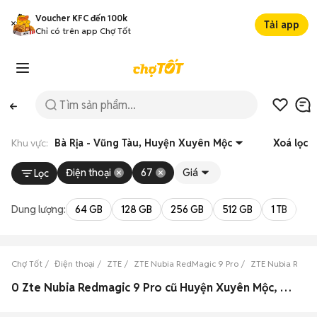
Voucher KFC đến 100k
Tải app
Chỉ có trên app Chợ Tốt
Khu vực:
Bà Rịa - Vũng Tàu, Huyện Xuyên Mộc
Xoá lọc
Điện thoại
67
Giá
Lọc
Dung lượng:
64 GB
128 GB
256 GB
512 GB
1 TB
2 
Chợ Tốt
Điện thoại
ZTE
ZTE Nubia RedMagic 9 Pro
ZTE Nubia RedMa
0 Zte Nubia Redmagic 9 Pro cũ Huyện Xuyên Mộc, Bà Rịa - Vũng Tàu đẹp