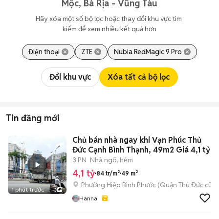
Mộc, Bà Rịa - Vũng Tàu
Hãy xóa một số bộ lọc hoặc thay đổi khu vực tìm 
kiếm để xem nhiều kết quả hơn
Điện thoại
ZTE
Nubia RedMagic 9 Pro
Đổi khu vực
Xóa tất cả bộ lọc
Tin đăng mới
Chủ bán nhà ngay khi Vạn Phúc Thủ
Đức Cạnh Bình Thạnh, 49m2 Giá 4,1 tỷ
3 PN
Nhà ngõ, hẻm
4,1 tỷ
84 tr/m²
49 m²
Phường Hiệp Bình Phước (Quận Thủ Đức cũ)
1 phút trước
3
Hanna