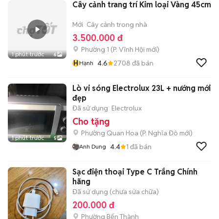
Cây cảnh trang trí Kim loại Vàng 45cm
Mới
Cây cảnh trong nhà
3.500.000 đ
Phường 1
(
P. Vĩnh Hội
mới)
1 phút trước
6
H
4.6
2708
đã bán
Hạnh
Lò vi sóng Electrolux 23L + nướng mới
đẹp
Đã sử dụng
Electrolux
Cho tặng
Phường Quan Hoa
(
P. Nghĩa Đô
mới)
1 phút trước
5
4.4
1
đã bán
Anh Dung
Sạc điện thoại Type C Trắng Chính
hãng
Đã sử dụng (chưa sửa chữa)
200.000 đ
Phường Bến Thành