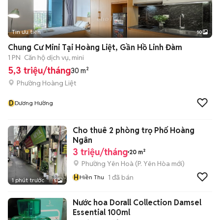
Tin ưu tiên
10
+
2
Chung Cư Mini Tại Hoàng Liệt, Gần Hồ Linh Đàm
1 PN
Căn hộ dịch vụ, mini
5,3 triệu/tháng
30 m²
Phường Hoàng Liệt
D
Dương Hường
Cho thuê 2 phòng trọ Phố Hoàng
Ngân
3 triệu/tháng
20 m²
Phường Yên Hoà
(
P. Yên Hòa
mới)
H
1
đã bán
Hiền Thu
1 phút trước
5
Nước hoa Dorall Collection Damsel
Essential 100ml