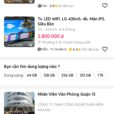
1 phút trước
1
3.8
43
đã bán
Tiến
Tv. LED WIFI. LG 43inch. 4k. Màn IPS.
Siêu Bền
32 – 43 inch
4-6 tháng
2.800.000 đ
Phường 5
(
P. Chánh Hưng
mới)
1 phút trước
4
4.4
235
đã bán
TIẾN - TV QUẬN 8
Bạn cần tìm
dung lượng
nào ?
Dung lượng:
64 GB
128 GB
256 GB
512 GB
1 TB
2 
Nhân Viên Văn Phòng Quận 12
CÔNG TY TNHH CÔNG NGHỆ PHẦN MỀM
NASANI