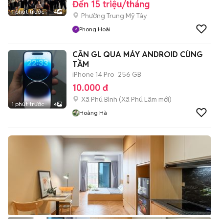
Đến 15 triệu/tháng
1 phút trước
4
Phường Trung Mỹ Tây
Phong Hoài
CẦN GL QUA MÁY ANDROID CÙNG
TẦM
iPhone 14 Pro
256 GB
10.000 đ
Xã Phú Bình
(
Xã Phú Lâm
mới)
1 phút trước
4
Hoàng Hà