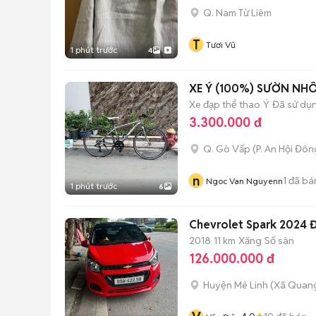
Q. Nam Từ Liêm
T
Tươi Vũ
1 phút trước
4
XE Ý (100%) SƯỜN NH
Xe đạp thể thao
Ý
Đã sử dụ
3.300.000 đ
Q. Gò Vấp
(
P. An Hội Đôn
n
1
đã bá
Ngoc Van Nguyenn
1 phút trước
6
Chevrolet Spark 2024 Đ
2018
11 km
Xăng
Số sàn
126.000.000 đ
Huyện Mê Linh
(
Xã Quan