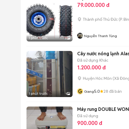
79.000.000 đ
Thành phố Thủ Đức
(
P. Bì
Nguyễn Thanh Tùng
1 phút trước
2
Cây nước nóng lạnh Ala
Đã sử dụng
Khác
1.200.000 đ
Huyện Hóc Môn
(
Xã Đôn
G
5.0
28
đã bán
Giang
1 phút trước
1
Máy rung DOUBLE WON
Đã sử dụng
900.000 đ