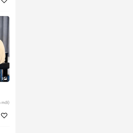
2
n
mới)