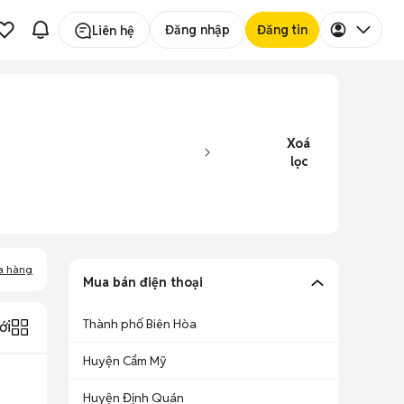
Đăng nhập
Đăng tin
Liên hệ
Xoá
lọc
a hàng
Mua bán điện thoại
Thành phố Biên Hòa
ới
Huyện Cẩm Mỹ
Huyện Định Quán