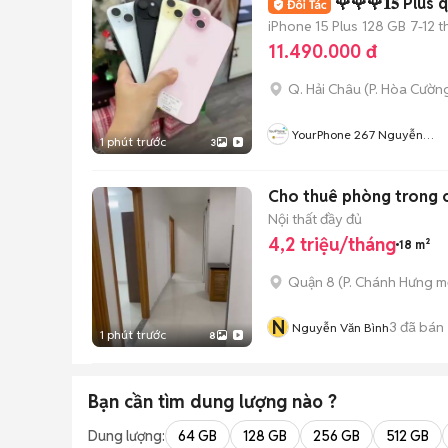
🌹🌹🌹𝟏𝟓 Plus
iPhone 15 Plus
128 GB
7-12 
11.490.000 đ
Q. Hải Châu
(
P. Hòa Cườn
YourPhone 267 Nguyễn
1 phút trước
3
Hoàng-Hải Châu-Đà Nẵng
Cho thuê phòng trong c
Nội thất đầy đủ
4,2 triệu/tháng
18 m²
Quận 8
(
P. Chánh Hưng
mớ
N
3
đã bán
Nguyễn Văn Bình
1 phút trước
8
Bạn cần tìm
dung lượng
nào ?
Dung lượng:
64 GB
128 GB
256 GB
512 GB