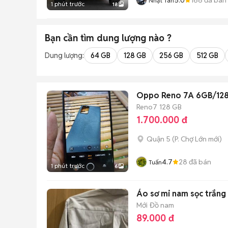
Nhật Tân
1 phút trước
18
Bạn cần tìm
dung lượng
nào ?
Dung lượng:
64 GB
128 GB
256 GB
512 GB
Oppo Reno 7A 6GB/128
Reno7
128 GB
1.700.000 đ
Quận 5
(
P. Chợ Lớn
mới)
4.7
28
đã bán
Tuấn
1 phút trước
6
Áo sơ mi nam sọc trắn
Mới
Đồ nam
89.000 đ