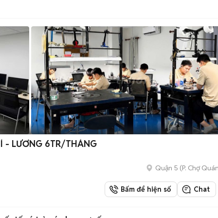
Í - LƯƠNG 6TR/THÁNG
Quận 5
(
P. Chợ Quá
Bấm để hiện số
Chat