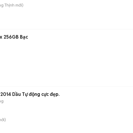
g Thịnh
mới)
ax 256GB Bạc
 2014 Dầu Tự động cực đẹp.
ng
ới)