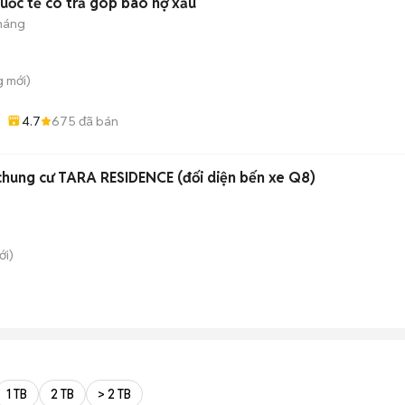
 quốc tế có trả góp bao nợ xấu
tháng
g
mới)
4.7
675
đã bán
hung cư TARA RESIDENCE (đối diện bến xe Q8)
i)
1 TB
2 TB
> 2 TB