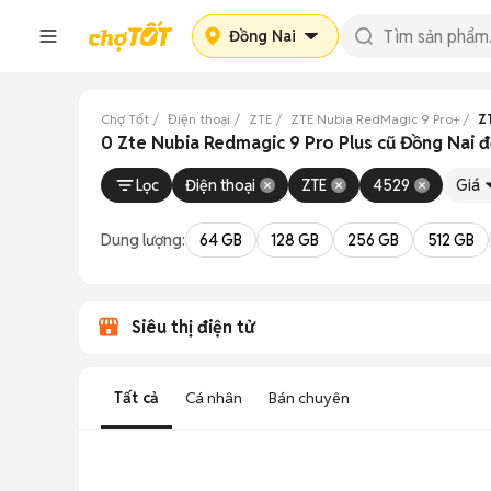
Đồng Nai
Chợ Tốt
Điện thoại
ZTE
ZTE Nubia RedMagic 9 Pro+
Z
0 Zte Nubia Redmagic 9 Pro Plus cũ Đồng Nai 
Lọc
Điện thoại
ZTE
4529
Giá
Dung lượng:
64 GB
128 GB
256 GB
512 GB
Siêu thị điện tử
Tất cả
Cá nhân
Bán chuyên