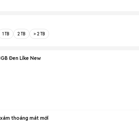
1 TB
2 TB
> 2 TB
GB Đen Like New
g xám thoáng mát mới