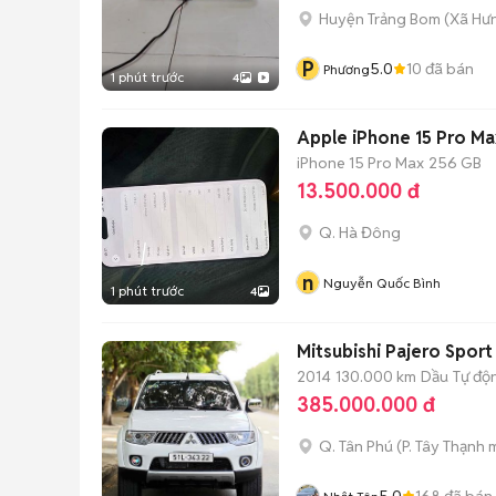
Huyện Trảng Bom
(
Xã Hưn
P
5.0
10
đã bán
Phương
1 phút trước
4
Apple iPhone 15 Pro M
iPhone 15 Pro Max
256 GB
13.500.000 đ
Q. Hà Đông
n
Nguyễn Quốc Bình
1 phút trước
4
Mitsubishi Pajero Sport
2014
130.000 km
Dầu
Tự độ
385.000.000 đ
Q. Tân Phú
(
P. Tây Thạnh
m
5.0
168
đã bán