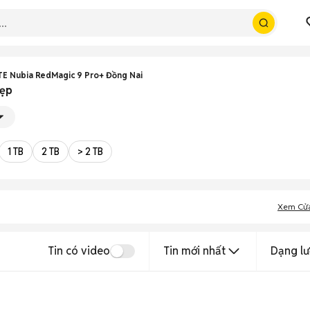
TE Nubia RedMagic 9 Pro+ Đồng Nai
đẹp
1 TB
2 TB
> 2 TB
Xem Cử
Tin có video
Tin mới nhất
Dạng lư