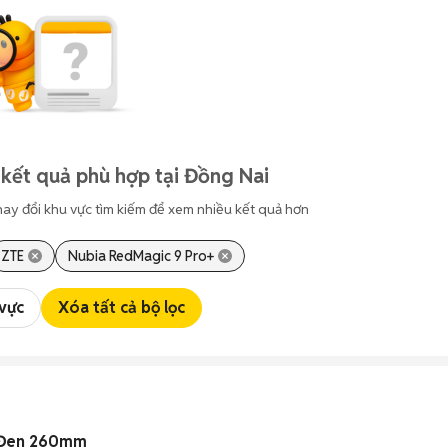
kết quả phù hợp tại Đồng Nai
hay đổi khu vực tìm kiếm để xem nhiều kết quả hơn
ZTE
Nubia RedMagic 9 Pro+
 vực
Xóa tất cả bộ lọc
u Đen 260mm