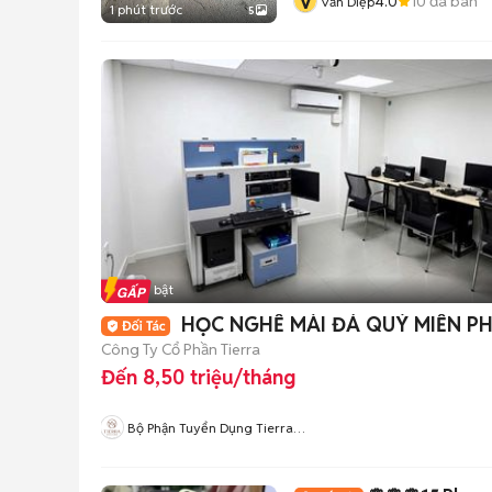
V
4.0
10
đã bán
Văn Diệp
1 phút trước
5
Tin nổi bật
HỌC NGHỀ MÀI ĐÁ QUÝ MIỄN PH
Công Ty Cổ Phần Tierra
Đến 8,50 triệu/tháng
Bộ Phận Tuyển Dụng Tierra
Diamond