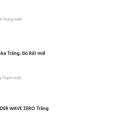
nh Trưng
mới)
ska Trắng, Đỏ Rất mới
g Thạnh
mới)
DER WAVE ZERO Trắng