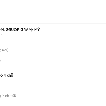
ÔM. GRUOP GRAM/ MỸ
ng
g
mới)
n
ỏ 4 chỗ
g Minh
mới)