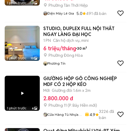
1 phút trước
3
Phường Tân Thới Hiệp
5.0
491
đã bán
Điện Máy Lê Gia
STUDIO, DUPLEX FULL NỘI THẤT
NGAY LÀNG ĐẠI HỌC
1 PN
Căn hộ dịch vụ, mini
6 triệu/tháng
30 m²
Phường Đông Hòa
1 phút trước
10
Phương Tín
GIƯỜNG HỘP GỖ CÔNG NGHIỆP
MDF CÓ 2 HỘP KÉO
Mới
Giường đôi 1.6m x 2m
2.800.000 đ
Phường 11
(
P. Bảy Hiền
mới)
1 phút trước
6
3226
đã
4.9
Cửa Hàng Tủ Nhựa
bán
Đài Loan Hoàng
Quân
Quạt đứng Mitsubishi LV16-RT Xám