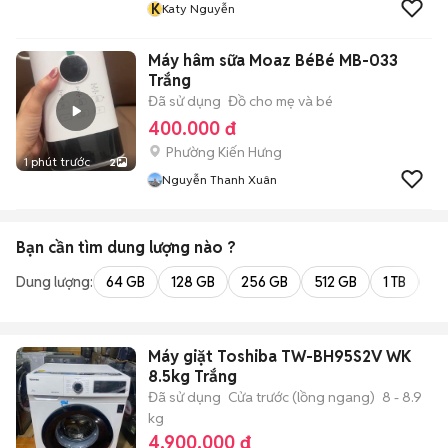
K
Katy Nguyễn
Máy hâm sữa Moaz BéBé MB-033
Trắng
Đã sử dụng
Đồ cho mẹ và bé
400.000 đ
Phường Kiến Hưng
1 phút trước
2
Nguyễn Thanh Xuân
Bạn cần tìm
dung lượng
nào ?
Dung lượng:
64 GB
128 GB
256 GB
512 GB
1 TB
2 
Máy giặt Toshiba TW-BH95S2V WK
8.5kg Trắng
Đã sử dụng
Cửa trước (lồng ngang)
8 - 8.9
kg
4.900.000 đ