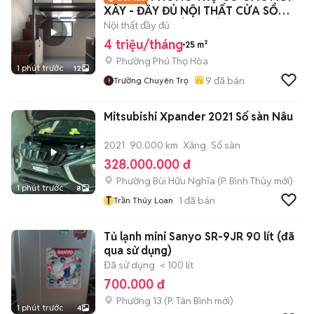
XÂY - ĐẦY ĐỦ NỘI THẤT CỬA SỔ
TRỜI- AEON TÂN PHÚ
Nội thất đầy đủ
4 triệu/tháng
25 m²
Phường Phú Thọ Hòa
1 phút trước
12
9
đã bán
Trường Chuyên Trọ
Mitsubishi Xpander 2021 Số sàn Nâu
2021
90.000 km
Xăng
Số sàn
328.000.000 đ
Phường Bùi Hữu Nghĩa
(
P. Bình Thủy
mới)
1 phút trước
8
T
1
đã bán
Trần Thúy Loan
Tủ lạnh mini Sanyo SR-9JR 90 lít (đã
qua sử dụng)
Đã sử dụng
< 100 lít
700.000 đ
Phường 13
(
P. Tân Bình
mới)
1 phút trước
4