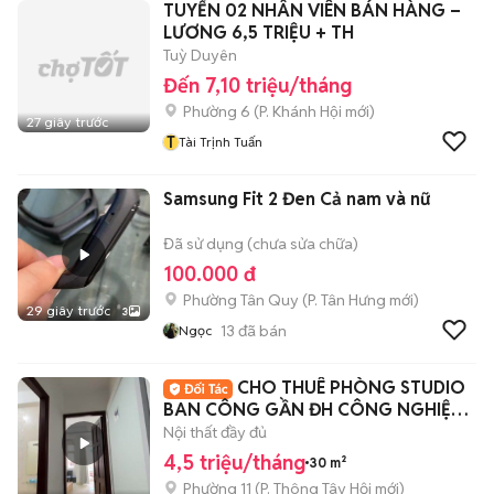
TUYỂN 02 NHÂN VIÊN BÁN HÀNG –
LƯƠNG 6,5 TRIỆU + TH
Tuỳ Duyên
Đến 7,10 triệu/tháng
Phường 6
(
P. Khánh Hội
mới)
27 giây trước
T
Tài Trịnh Tuấn
Samsung Fit 2 Đen Cả nam và nữ
Đã sử dụng (chưa sửa chữa)
100.000 đ
Phường Tân Quy
(
P. Tân Hưng
mới)
29 giây trước
3
13
đã bán
Ngọc
CHO THUÊ PHÒNG STUDIO
BAN CÔNG GẦN ĐH CÔNG NGHIỆP -
CVPM QUANG TRUNG
Nội thất đầy đủ
4,5 triệu/tháng
30 m²
Phường 11
(
P. Thông Tây Hội
mới)