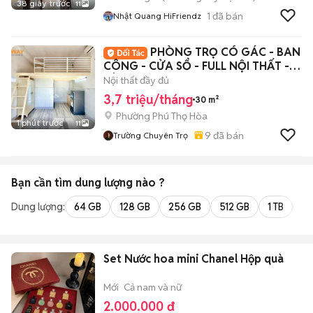
38 giây trước
11
1
đã bán
Nhật Quang HiFriendz
PHÒNG TRỌ CÓ GÁC - BAN
CÔNG - CỬA SỔ - FULL NỘI THẤT -
TÂN HƯƠNG
Nội thất đầy đủ
3,7 triệu/tháng
30 m²
Phường Phú Thọ Hòa
1 phút trước
11
9
đã bán
Trường Chuyên Trọ
Bạn cần tìm
dung lượng
nào ?
Dung lượng:
64 GB
128 GB
256 GB
512 GB
1 TB
2 
Set Nước hoa mini Chanel Hộp quà
Mới
Cả nam và nữ
2.000.000 đ