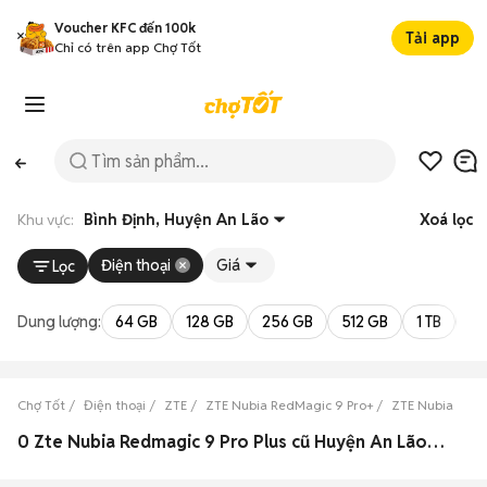
Voucher KFC đến 100k
Tải app
Chỉ có trên app Chợ Tốt
Khu vực:
Bình Định, Huyện An Lão
Xoá lọc
Điện thoại
Giá
Lọc
Dung lượng:
64 GB
128 GB
256 GB
512 GB
1 TB
2 
Chợ Tốt
Điện thoại
ZTE
ZTE Nubia RedMagic 9 Pro+
ZTE Nubia RedM
0 Zte Nubia Redmagic 9 Pro Plus cũ Huyện An Lão, Bình Định đẹp