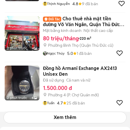
T
4.8
9
đã bán
Thịnh Nguyễn
Cho thuê nhà mặt tiền
đường Võ Văn Ngân, Quận Thủ Đức,
DT: 8x20m
Mặt bằng kinh doanh
Nội thất cao cấp
80 triệu/tháng
220 m²
Phường Bình Thọ (Quận Thủ Đức cũ)
2 phút trước
4
5.0
1
đã bán
Ngọc Thúy
Đồng hồ Armani Exchange AX2413
Unisex Đen
Đã sử dụng
Cả nam và nữ
1.500.000 đ
Phường 4
(
P. Chợ Quán
mới)
2 phút trước
5
T
4.7
25
đã bán
Tuấn
Xem thêm