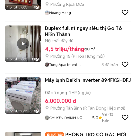
Phường Rạch Dừa
1 phút trước
4
Hoang Hang
Duplex full nt ngay siêu thị Go Tô
Hiến Thành
Nội thất đầy đủ
4,5 triệu/tháng
20 m²
Phường 15
(
P. Hòa Hưng
mới)
1 phút trước
12
3
đã bán
Tùng Apartment
Managerment
Máy lạnh Daikin Inverter 894FKGHDFJ
Đã sử dụng
1 HP (ngựa)
6.000.000 đ
Phường Tân Bình
(
P. Tân Đông Hiệp
mới)
1 phút trước
1
96
đã
5.0
CHUYÊN DAIKIN NỘI
bán
ĐỊA
PHÒNG TRỌ CÓ GÁC MỚI