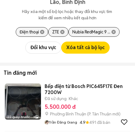
Lão, Bình Định
Hãy xóa một số bộ lọc hoặc thay đổi khu vực tìm 
kiếm để xem nhiều kết quả hơn
Điện thoại
ZTE
Nubia RedMagic 9 ...
Đổi khu vực
Xóa tất cả bộ lọc
Tin đăng mới
Bếp điện từ Bosch PIC645F17E Đen
7200W
Đã sử dụng
Khác
5.500.000 đ
Phường Bình Thuận
(
P. Tân Thuận
mới)
22 giây trước
3
4.9
491
đã bán
Trần Đăng Giang