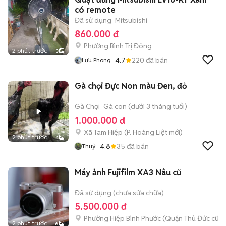
có remote
Đã sử dụng
Mitsubishi
860.000 đ
Phường Bình Trị Đông
2 phút trước
3
4.7
220
đã bán
Lưu Phong
Gà chọi Đực Non màu Đen, đỏ
Gà Chọi
Gà con (dưới 3 tháng tuổi)
1.000.000 đ
Xã Tam Hiệp
(
P. Hoàng Liệt
mới)
2 phút trước
4
4.8
35
đã bán
Thuỷ
Máy ảnh Fujifilm XA3 Nâu cũ
Đã sử dụng (chưa sửa chữa)
5.500.000 đ
Phường Hiệp Bình Phước (Quận Thủ Đức cũ)
2 phút trước
6