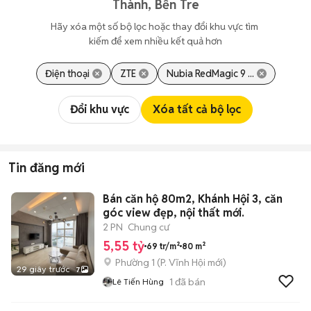
Thành, Bến Tre
Hãy xóa một số bộ lọc hoặc thay đổi khu vực tìm 
kiếm để xem nhiều kết quả hơn
Điện thoại
ZTE
Nubia RedMagic 9 ...
Đổi khu vực
Xóa tất cả bộ lọc
Tin đăng mới
Bán căn hộ 80m2, Khánh Hội 3, căn
góc view đẹp, nội thất mới.
2 PN
Chung cư
5,55 tỷ
69 tr/m²
80 m²
Phường 1
(
P. Vĩnh Hội
mới)
29 giây trước
7
1
đã bán
Lê Tiến Hùng