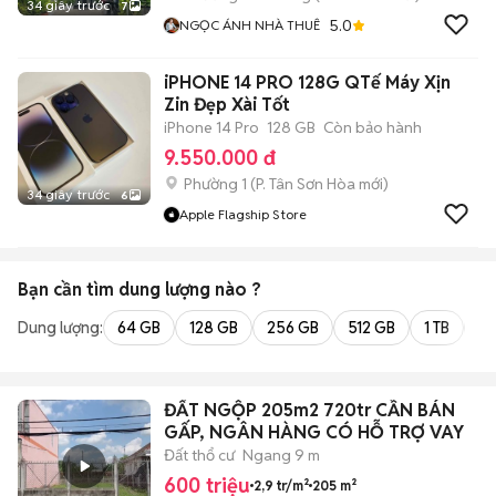
34 giây trước
7
5.0
NGỌC ÁNH NHÀ THUÊ
iPHONE 14 PRO 128G QTế Máy Xịn
Zin Đẹp Xài Tốt
iPhone 14 Pro
128 GB
Còn bảo hành
9.550.000 đ
Phường 1
(
P. Tân Sơn Hòa
mới)
34 giây trước
6
Apple Flagship Store
Bạn cần tìm
dung lượng
nào ?
Dung lượng:
64 GB
128 GB
256 GB
512 GB
1 TB
2 
ĐẤT NGỘP 205m2 720tr CẦN BÁN
GẤP, NGÂN HÀNG CÓ HỖ TRỢ VAY
Đất thổ cư
Ngang 9 m
600 triệu
2,9 tr/m²
205 m²