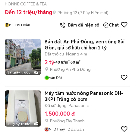
HONNE COFFEE & TEA
Đến 12 triệu/tháng
Phường 12
(
P. Bảy Hiền
mới)
B
Bấm để hiện số
Chat
Bùi Phi Hoàn
Bán đất An Phú Đông, ven sông Sài
Gòn, giá sở hữu chỉ hơn 2 tỷ
Đất thổ cư
Ngang 4 m
2 tỷ
40 tr/m²
50 m²
Phường An Phú Đông
39 giây trước
3
Vân Đất
Máy tắm nước nóng Panasonic DH-
3KP1 Trắng có bơm
Đã sử dụng
Panasonic
1.500.000 đ
Phường Tây Thạnh
42 giây trước
1
2
đã bán
Như Thuỷ