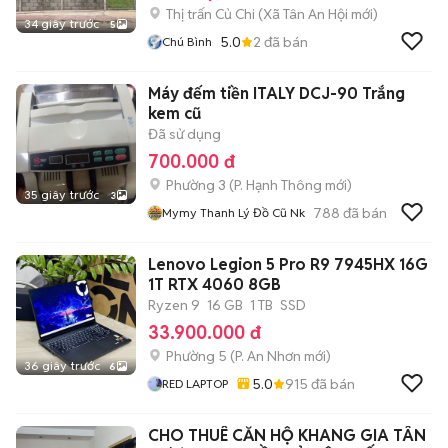
Thị trấn Củ Chi
(
Xã Tân An Hội
mới)
34 giây trước
5
5.0
2
đã bán
Chú Bình
Máy đếm tiền ITALY DCJ-90 Trắng
kem cũ
Đã sử dụng
700.000 đ
Phường 3
(
P. Hạnh Thông
mới)
35 giây trước
3
788
đã bán
Mymy Thanh Lý Đồ Cũ Nk
Lenovo Legion 5 Pro R9 7945HX 16G
1T RTX 4060 8GB
Ryzen 9
16 GB
1 TB
SSD
33.900.000 đ
Phường 5
(
P. An Nhơn
mới)
36 giây trước
6
5.0
915
đã bán
RED LAPTOP
CHO THUÊ CĂN HỘ KHANG GIA TÂN