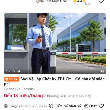
4.4
Nội Thất Nhựa Hoàng
bán
Quân
Tin nổi bật
1
Bảo Vệ Lắp Chốt kv TP.HCM - Có nhà đội miễn
phí
Hoàng Gia Security
Đến 13 triệu/tháng
Phường 14
(
P. An Hội Tây
mới)
5
đã bán
Bấm để hiện số
Chat
Hoàng Gia Security