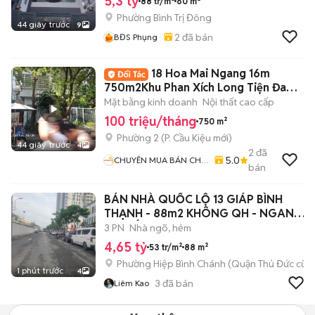
5,3 tỷ
88 tr/m²
60 m²
Phường Bình Trị Đông
44 giây trước
9
2
đã bán
BĐS Phụng
18 Hoa Mai Ngang 16m
750m2Khu Phan Xích Long Tiện Đa
Ngành nghề
Mặt bằng kinh doanh
Nội thất cao cấp
100 triệu/tháng
750 m²
Phường 2
(
P. Cầu Kiệu
mới)
44 giây trước
4
2
đã
5.0
CHUYÊN MUA BÁN CHO
bán
THUÊ TÒA NHÀ
BÁN NHÀ QUỐC LỘ 13 GIÁP BÌNH
THẠNH - 88m2 KHÔNG QH - NGANG
7.2 HIẾM
3 PN
Nhà ngõ, hẻm
4,65 tỷ
53 tr/m²
88 m²
Phường Hiệp Bình Chánh (Quận Thủ Đức cũ)
1 phút trước
4
3
đã bán
Liêm Kao