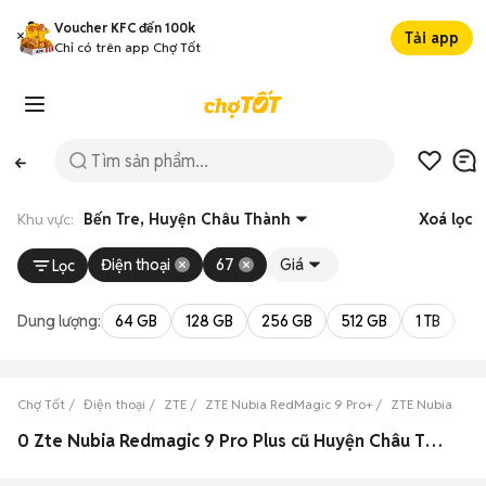
Voucher KFC đến 100k
Tải app
Chỉ có trên app Chợ Tốt
Khu vực:
Bến Tre, Huyện Châu Thành
Xoá lọc
Điện thoại
67
Giá
Lọc
Dung lượng:
64 GB
128 GB
256 GB
512 GB
1 TB
2 
Chợ Tốt
Điện thoại
ZTE
ZTE Nubia RedMagic 9 Pro+
ZTE Nubia RedM
0 Zte Nubia Redmagic 9 Pro Plus cũ Huyện Châu Thành, Bến Tre đẹp