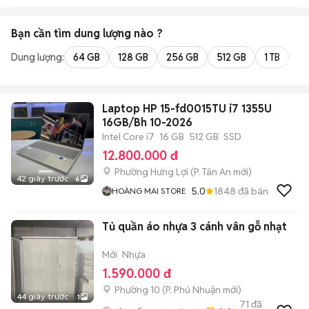
Bạn cần tìm
dung lượng
nào ?
Dung lượng:
64 GB
128 GB
256 GB
512 GB
1 TB
2 
Laptop HP 15-fd0015TU i7 1355U
16GB/Bh 10-2026
Intel Core i7
16 GB
512 GB
SSD
12.800.000 đ
Phường Hưng Lợi
(
P. Tân An
mới)
42 giây trước
6
5.0
1848
đã bán
HOÀNG MAI STORE
Tủ quần áo nhựa 3 cánh vân gỗ nhạt
Mới
Nhựa
1.590.000 đ
Phường 10
(
P. Phú Nhuận
mới)
44 giây trước
1
71
đã