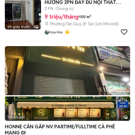
HƯƠNG 2PN ĐẦY ĐỦ NỘI THẤT
9TR/THÁNG
2 PN
Chung cư
9 triệu/tháng
100 m²
Phường Tân Quý
(
P. Tân Sơn Nhì
mới)
39 giây trước
3
Hoa Mai
Tin nổi bật
3
HONNE CẦN GẤP NV PARTIME/FULLTIME CÀ PHÊ
MANG ĐI