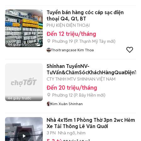
Tuyển bán hàng cóc cáp sạc điện
thoại Q4, Q1, BT
PHỤ KIỆN ĐIỆN THOẠI
Đến 12 triệu/tháng
Phường 19
(
P. Thạnh Mỹ Tây
mới)
44 giây trước
1
Thoitrangcase Kim Thoa
Shinhan TuyểnNV-
TưVấn&ChămSócKháchHàngQuaĐiệnTh
CTY TNHH MTV SHINHAN VIỆT NAM
Đến 20 triệu/tháng
Phường 12
(
P. Bảy Hiền
mới)
44 giây trước
Kim Xuân Shinhan
Nhà 4x15m 1 Phòng Thờ 3pn 2wc Hẻm
Xe Tải Thông Lê Văn Quới
3 PN
Nhà ngõ, hẻm