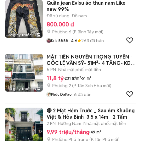
Quần jean Evisu áo thun nam Like
new 99%
Đã sử dụng
Đồ nam
800.000 đ
Phường 6
(
P. Bình Tây
mới)
32 giây trước
5
4.6
263
đã bán
Kris 8888
MẶT TIỀN NGUYỄN TRỌNG TUYỂN -
GÓC LÊ VĂN SỸ- 51M²- 4 TẦNG- KD
ĐA NGÀNH
5 PN
Nhà mặt phố, mặt tiền
11,8 tỷ
231 tr/m²
51 m²
Phường 2
(
P. Tân Sơn Hòa
mới)
33 giây trước
12
6
đã bán
Phúc ĐaKao
🔴 2 Mặt Hẻm Trước _ Sau 6m Khuông
Việt & Hòa Bình_3.5 x 14m_ 2 Tấm
2 PN
Hướng Nam
Nhà mặt phố, mặt tiền
9,99 triệu/tháng
49 m²
Phường Phú Trung
(
P. Tân Phú
mới)