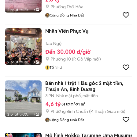
Phường Thới Hòa
2 phút trước
4
Cộng Đồng Nhà Đất
Nhân Viên Phục Vụ
Tao Ngộ
Đến 30.000 đ/giờ
Phường 10
(
P. Gò Vấp
mới)
2 phút trước
2
T
Tố Như
Bán nhà 1 trệt 1 lầu góc 2 mặt tiền,
Thuận An, Bình Dương
3 PN
Nhà mặt phố, mặt tiền
4,6 tỷ
51 tr/m²
91 m²
Phường Bình Chuẩn
(
P. Thuận Giao
mới)
2 phút trước
4
Cộng Đồng Nhà Đất
Mô hình Hokko Tarumae Uma Musume