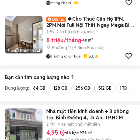
Hang Pham
🍀Cho Thuê Căn Hộ 1PN,
2PN Mới Full Nội Thất Ngay Mega Bình
Phú- Q6🍀
1 PN
Căn hộ dịch vụ, mini
8 triệu/tháng
40 m²
Phường 11
(
P. Bình Phú
mới)
3 phút trước
12
5.0
Trường Cho Thuê
Bạn cần tìm
dung lượng
nào ?
Dung lượng:
64 GB
128 GB
256 GB
512 GB
1 TB
2 
Nhà mặt tiền kinh doanh + 3 phòng
trọ, Bình Đường 4, Dĩ An, TP.HCM
2 PN
Nhà mặt phố, mặt tiền
4,95 tỷ
66 tr/m²
75 m²