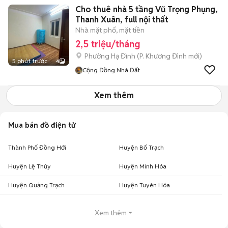
Cho thuê nhà 5 tầng Vũ Trọng Phụng,
Thanh Xuân, full nội thất
Nhà mặt phố, mặt tiền
2,5 triệu/tháng
Phường Hạ Đình
(
P. Khương Đình
mới)
5 phút trước
4
Cộng Đồng Nhà Đất
Xem thêm
Mua bán đồ điện tử
Thành Phố Đồng Hới
Huyện Bố Trạch
Huyện Lệ Thủy
Huyện Minh Hóa
Huyện Quảng Trạch
Huyện Tuyên Hóa
Xem thêm