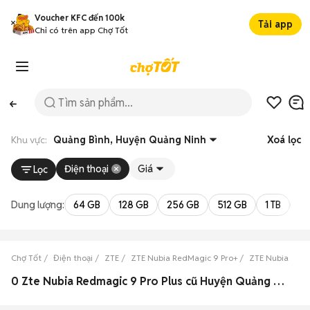
Voucher KFC đến 100k
Tải app
Chỉ có trên app Chợ Tốt
Khu vực:
Quảng Bình, Huyện Quảng Ninh
Xoá lọc
Điện thoại
Giá
Lọc
Dung lượng:
64 GB
128 GB
256 GB
512 GB
1 TB
2 
Chợ Tốt
Điện thoại
ZTE
ZTE Nubia RedMagic 9 Pro+
ZTE Nubia RedM
0 Zte Nubia Redmagic 9 Pro Plus cũ Huyện Quảng Ninh, Quảng Bình đẹp