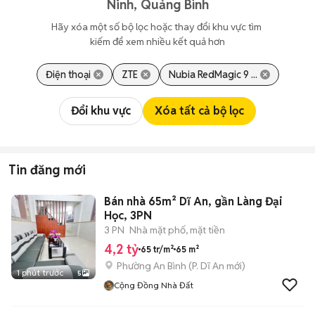
Ninh, Quảng Bình
Hãy xóa một số bộ lọc hoặc thay đổi khu vực tìm 
kiếm để xem nhiều kết quả hơn
Điện thoại
ZTE
Nubia RedMagic 9 ...
Đổi khu vực
Xóa tất cả bộ lọc
Tin đăng mới
Bán nhà 65m² Dĩ An, gần Làng Đại
Học, 3PN
3 PN
Nhà mặt phố, mặt tiền
4,2 tỷ
65 tr/m²
65 m²
Phường An Bình
(
P. Dĩ An
mới)
1 phút trước
5
Cộng Đồng Nhà Đất