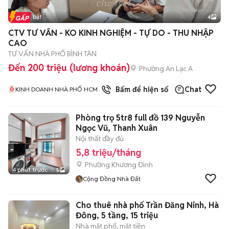
Tin nổi bật
4
CTV TƯ VẤN - KO KINH NGHIỆM - TỰ DO - THU NHẬP
CAO
TƯ VẤN NHÀ PHỐ BÌNH TÂN
Đến 200 triệu (lương khoán)
Phường An Lạc A
1
đã bán
Bấm để hiện số
Chat
KINH DOANH NHÀ PHỐ HCM
Phòng trọ 5tr8 full đồ 139 Nguyễn
Ngọc Vũ, Thanh Xuân
Nội thất đầy đủ
5,8 triệu/tháng
Phường Khương Đình
4 phút trước
5
Cộng Đồng Nhà Đất
Cho thuê nhà phố Trần Đăng Ninh, Hà
Đông, 5 tầng, 15 triệu
Nhà mặt phố, mặt tiền