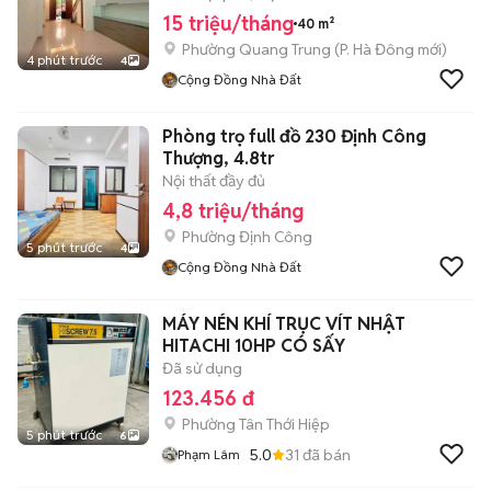
15 triệu/tháng
40 m²
Phường Quang Trung
(
P. Hà Đông
mới)
4 phút trước
4
Cộng Đồng Nhà Đất
Phòng trọ full đồ 230 Định Công
Thượng, 4.8tr
Nội thất đầy đủ
4,8 triệu/tháng
Phường Định Công
5 phút trước
4
Cộng Đồng Nhà Đất
MÁY NÉN KHÍ TRỤC VÍT NHẬT
HITACHI 10HP CÓ SẤY
Đã sử dụng
123.456 đ
Phường Tân Thới Hiệp
5 phút trước
6
5.0
31
đã bán
Phạm Lâm