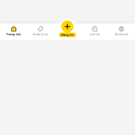
Trang chủ
Quản lý tin
Liên hệ
Tài khoản
Đăng tin
109.000 Bình chọn
Tải ứng dụng Chợ Tốt
Về Chợ Tốt
Quy chế sàn
Chính sách bảo mật
Giải quyết tranh chấp
CÔNG TY TNHH CHỢ TỐT - Người đại diện theo pháp luật:
Nguyễn Trọng Tấn; GPDKKD: 0312120782 do Sở KH & ĐT TP.HCM cấp ngày
11/01/2013;