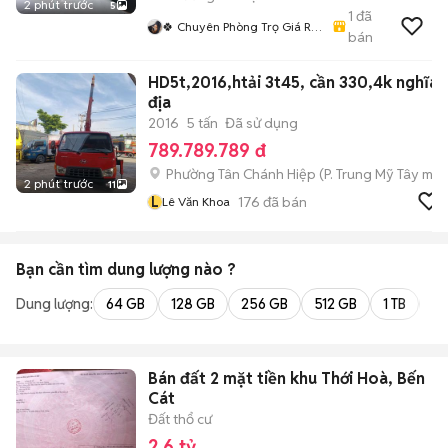
2 phút trước
5
1
đã
🍀 Chuyên Phòng Trọ Giá Rẻ
bán
- Siêu Xinh HCM🍀
HD5t,2016,htải 3t45, cần 330,4k nghĩa
địa
2016
5 tấn
Đã sử dụng
789.789.789 đ
Phường Tân Chánh Hiệp
(
P. Trung Mỹ Tây
mới
2 phút trước
11
L
176
đã bán
Lê Văn Khoa
Bạn cần tìm
dung lượng
nào ?
Dung lượng:
64 GB
128 GB
256 GB
512 GB
1 TB
2 
Bán đất 2 mặt tiền khu Thới Hoà, Bến
Cát
Đất thổ cư
2,6 tỷ