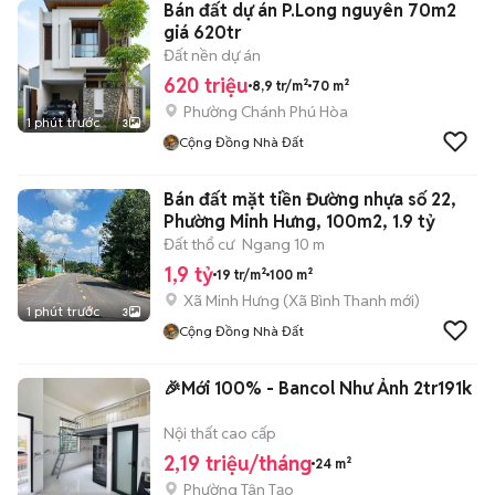
Bán đất dự án P.Long nguyên 70m2
giá 620tr
Đất nền dự án
620 triệu
8,9 tr/m²
70 m²
Phường Chánh Phú Hòa
1 phút trước
3
Cộng Đồng Nhà Đất
Bán đất mặt tiền Đường nhựa số 22,
Phường Minh Hưng, 100m2, 1.9 tỷ
Đất thổ cư
Ngang 10 m
1,9 tỷ
19 tr/m²
100 m²
Xã Minh Hưng
(
Xã Bình Thanh
mới)
1 phút trước
3
Cộng Đồng Nhà Đất
🎉Mới 100% - Bancol Như Ảnh 2tr191k
Nội thất cao cấp
2,19 triệu/tháng
24 m²
Phường Tân Tạo