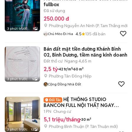
fullbox
Đã sử dụng
250.000 đ
Phường Nguyễn An Ninh
(
P. Tam Thắng
mới)
3 phút trước
1
4.5
135
đã bán
Chú Mèo Đi Hia
Bán đất mặt tiền đường Khánh Bình
02, Bình Dương, tiềm năng kinh doanh
Đất thổ cư
Ngang 4,65 m
2,5 tỷ
42 tr/m²
60 m²
Phường Tân Đông Hiệp
3 phút trước
5
Cộng Đồng Nhà Đất
HỆ THỐNG STUDIO
BANCON FULL NỘI THẤT NGAY
TRUNG TÂM QUẬN 7, GẦN LOTTE
1 PN
Chung cư
5,1 triệu/tháng
30 m²
Phường Bình Thuận
(
P. Tân Thuận
mới)
3 phút trước
12