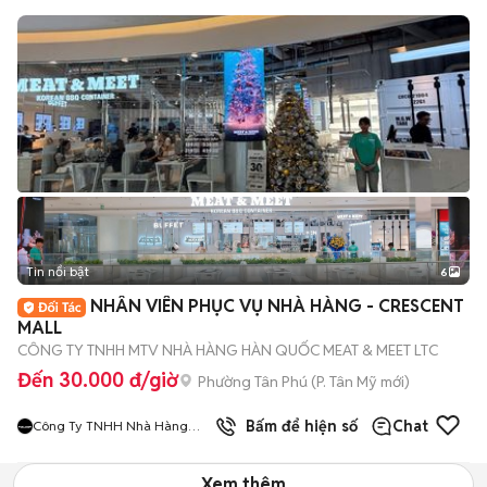
Tin nổi bật
6
+
2
NHÂN VIÊN PHỤC VỤ NHÀ HÀNG - CRESCENT
MALL
CÔNG TY TNHH MTV NHÀ HÀNG HÀN QUỐC MEAT & MEET LTC
Đến 30.000 đ/giờ
Phường Tân Phú
(
P. Tân Mỹ
mới)
9
đã bán
Bấm để hiện số
Chat
Công Ty TNHH Nhà Hàng
Hàn Quốc Meat And Meet
Xem thêm