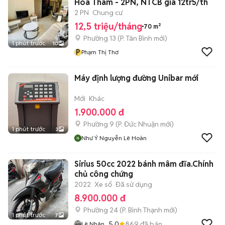
Hoa Thám - 2PN, NTCB giá 12tr5/th
2 PN
Chung cư
12,5 triệu/tháng
70 m²
Phường 13
(
P. Tân Bình
mới)
1 phút trước
10
P
Phạm Thị Thơ
Máy định lượng đường Unibar mới
Mới
Khác
1.900.000 đ
Phường 9
(
P. Đức Nhuận
mới)
1 phút trước
3
Như Ý Nguyễn Lê Hoàn
Sirius 50cc 2022 bánh mâm đĩa.Chính
chủ công chứng
2022
Xe số
Đã sử dụng
8.900.000 đ
Phường 24
(
P. Bình Thạnh
mới)
1 phút trước
7
5.0
869
đã bán
Lê Nhân