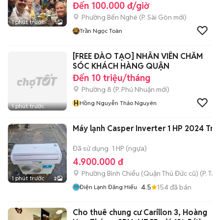
Đến 100.000 đ/giờ
Phường Bến Nghé
(
P. Sài Gòn
mới)
1 phút trước
1
Trần Ngọc Toàn
[FREE ĐÀO TẠO] NHÂN VIÊN CHĂM
SÓC KHÁCH HÀNG QUẬN
Đến 10 triệu/tháng
Phường 8
(
P. Phú Nhuận
mới)
H
Hồng Nguyễn Thảo Nguyên
1 phút trước
Máy lạnh Casper Inverter 1 HP 2024 Trắ
Đã sử dụng
1 HP (ngựa)
4.900.000 đ
Phường Bình Chiểu (Quận Thủ Đức cũ)
(
P. Ta
1 phút trước
2
4.5
154
đã bán
Điện Lạnh Đăng Hiếu
Cho thuê chung cư Carillon 3, Hoàng