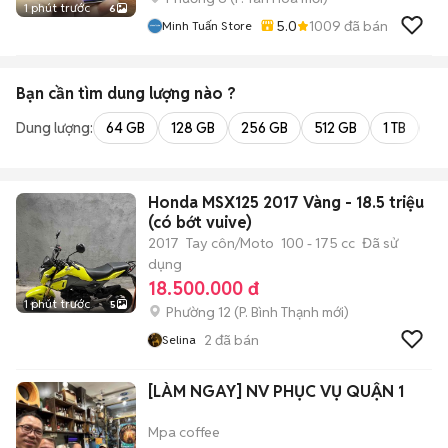
1 phút trước
6
5.0
1009
đã bán
Minh Tuấn Store
Bạn cần tìm
dung lượng
nào ?
Dung lượng:
64 GB
128 GB
256 GB
512 GB
1 TB
2 
Honda MSX125 2017 Vàng - 18.5 triệu
(có bớt vuive)
2017
Tay côn/Moto
100 - 175 cc
Đã sử
dụng
18.500.000 đ
1 phút trước
5
Phường 12
(
P. Bình Thạnh
mới)
2
đã bán
Selina
[LÀM NGAY] NV PHỤC VỤ QUẬN 1
Mpa coffee