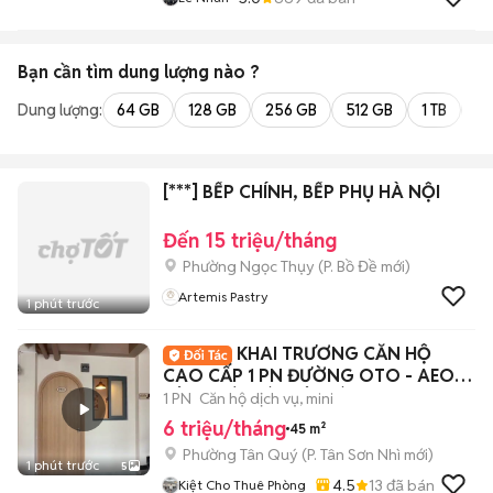
Bạn cần tìm
dung lượng
nào ?
Dung lượng:
64 GB
128 GB
256 GB
512 GB
1 TB
2 
[***] BẾP CHÍNH, BẾP PHỤ HÀ NỘI
Đến 15 triệu/tháng
Phường Ngọc Thụy
(
P. Bồ Đề
mới)
Artemis Pastry
1 phút trước
KHAI TRƯƠNG CĂN HỘ
CAO CẤP 1 PN ĐƯỜNG OTO - AEON
TÂN PHÚ GIÁP TÂN BÌNH
1 PN
Căn hộ dịch vụ, mini
6 triệu/tháng
45 m²
Phường Tân Quý
(
P. Tân Sơn Nhì
mới)
1 phút trước
5
4.5
13
đã bán
Kiệt Cho Thuê Phòng