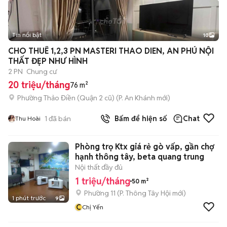
Tin nổi bật
10
+
2
CHO THUÊ 1,2,3 PN MASTERI THAO DIEN, AN PHÚ NỘI
THẤT ĐẸP NHƯ HÌNH
2 PN
Chung cư
20 triệu/tháng
76 m²
Phường Thảo Điền (Quận 2 cũ)
(
P. An Khánh
mới)
1
đã bán
Bấm để hiện số
Chat
Thu Hoài
Phòng trọ Ktx giá rẻ gò vấp, gần chợ
hạnh thông tây, beta quang trung
Nội thất đầy đủ
1 triệu/tháng
50 m²
Phường 11
(
P. Thông Tây Hội
mới)
1 phút trước
9
C
Chị Yến