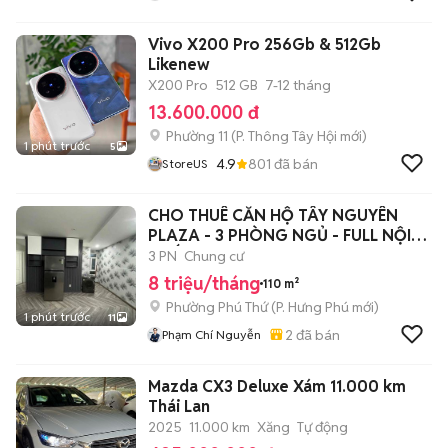
Vivo X200 Pro 256Gb & 512Gb
Likenew
X200 Pro
512 GB
7-12 tháng
13.600.000 đ
Phường 11
(
P. Thông Tây Hội
mới)
1 phút trước
5
4.9
801
đã bán
StoreUS
CHO THUÊ CĂN HỘ TÂY NGUYÊN
PLAZA - 3 PHÒNG NGỦ - FULL NỘI
THẤT
3 PN
Chung cư
8 triệu/tháng
110 m²
Phường Phú Thứ
(
P. Hưng Phú
mới)
1 phút trước
11
2
đã bán
Phạm Chí Nguyễn
Mazda CX3 Deluxe Xám 11.000 km
Thái Lan
2025
11.000 km
Xăng
Tự động