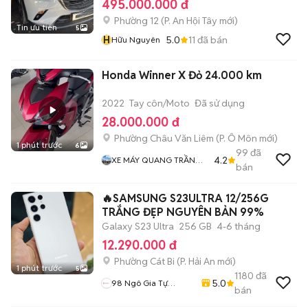
495.000.000 đ
Phường 12
(
P. An Hội Tây
mới)
Tin ưu tiên
5
H
5.0
11
đã bán
Hữu Nguyên
Honda Winner X Đỏ 24.000 km
2022
Tay côn/Moto
Đã sử dụng
28.000.000 đ
Phường Châu Văn Liêm
(
P. Ô Môn
mới)
1 phút trước
6
99
đã
4.2
XE MÁY QUANG TRẦN
bán
Chuyen Bán Xe Trúng
Thưởng
🔥SAMSUNG S23ULTRA 12/256G
TRẮNG ĐẸP NGUYÊN BẢN 99%
Galaxy S23 Ultra
256 GB
4-6 tháng
12.290.000 đ
Phường Cát Bi
(
P. Hải An
mới)
1 phút trước
5
1180
đã
5.0
98 Ngô Gia Tự
bán
Hoàng Dũng Mobile
Ngã 3 Văn Cao