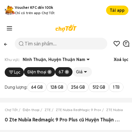
Voucher KFC đến 100k
Tải app
Chỉ có trên app Chợ Tốt
Khu vực:
Ninh Thuận, Huyện Thuận Nam
Xoá lọc
Điện thoại
67
Giá
Lọc
Dung lượng:
64 GB
128 GB
256 GB
512 GB
1 TB
2 
Chợ Tốt
Điện thoại
ZTE
ZTE Nubia RedMagic 9 Pro+
ZTE Nubia RedM
0 Zte Nubia Redmagic 9 Pro Plus cũ Huyện Thuận Nam, Ninh Thuận đẹp