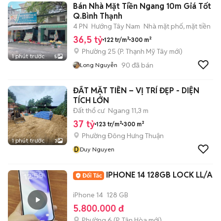
Bán Nhà Mặt Tiền Ngang 10m Giá Tốt
Q.Bình Thạnh
4 PN
Hướng Tây Nam
Nhà mặt phố, mặt tiền
36,5 tỷ
122 tr/m²
300 m²
Phường 25
(
P. Thạnh Mỹ Tây
mới)
1 phút trước
5
90
đã bán
Long Nguyễn
ĐẤT MẶT TIỀN – VỊ TRÍ ĐẸP - DIỆN
TÍCH LỚN
Đất thổ cư
Ngang 11,3 m
37 tỷ
123 tr/m²
300 m²
Phường Đông Hưng Thuận
1 phút trước
3
D
Duy Nguyen
IPHONE 14 128GB LOCK LL/A
iPhone 14
128 GB
5.800.000 đ
Phường 6
(
P. Tân Hòa
mới)