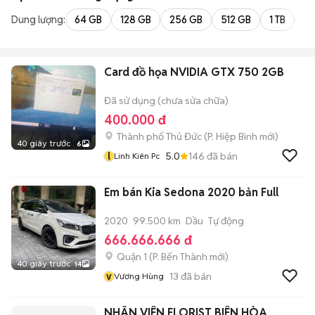
Dung lượng:
64 GB
128 GB
256 GB
512 GB
1 TB
2 
Card đồ họa NVIDIA GTX 750 2GB
Đã sử dụng (chưa sửa chữa)
400.000 đ
Thành phố Thủ Đức
(
P. Hiệp Bình
mới)
40 giây trước
6
l
5.0
146
đã bán
Linh Kiên Pc
Em bán Kia Sedona 2020 bản Full
2020
99.500 km
Dầu
Tự động
666.666.666 đ
Quận 1
(
P. Bến Thành
mới)
40 giây trước
14
v
13
đã bán
Vương Hùng
NHÂN VIÊN FLORIST BIÊN HÒA