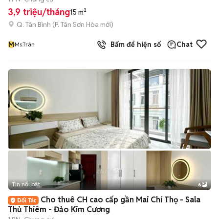
3,9 triệu/tháng
15 m²
Q. Tân Bình
(
P. Tân Sơn Hòa
mới)
M
Bấm để hiện số
Chat
Ms.Trân
Tin nổi bật
6
+
2
Cho thuê CH cao cấp gần Mai Chí Thọ - Sala
Thủ Thiêm - Đảo Kim Cương