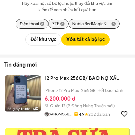
Hãy xóa một số bộ lọc hoặc thay đổi khu vực tìm 
kiếm để xem nhiều kết quả hơn
Điện thoại
ZTE
Nubia RedMagic 9 ...
Đổi khu vực
Xóa tất cả bộ lọc
Tin đăng mới
12 Pro Max 256GB/ BAO NỢ XẤU
iPhone 12 Pro Max
256 GB
Hết bảo hành
6.200.000 đ
Quận 12
(
P. Đông Hưng Thuận
mới)
25 giây trước
6
4.9
202
đã bán
SANGMOBILE