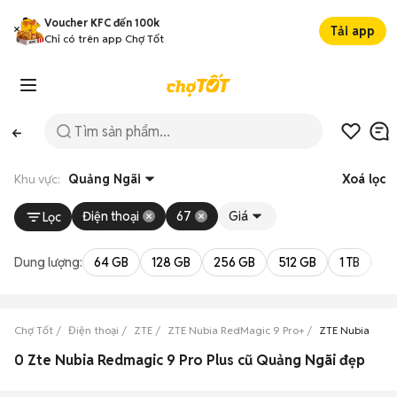
Voucher KFC đến 100k
Tải app
Chỉ có trên app Chợ Tốt
Khu vực:
Quảng Ngãi
Xoá lọc
Điện thoại
67
Giá
Lọc
Dung lượng:
64 GB
128 GB
256 GB
512 GB
1 TB
2 
Chợ Tốt
Điện thoại
ZTE
ZTE Nubia RedMagic 9 Pro+
ZTE Nubia RedM
0 Zte Nubia Redmagic 9 Pro Plus cũ Quảng Ngãi đẹp