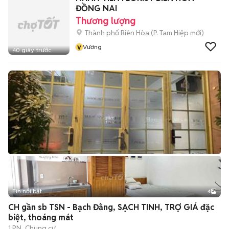
ĐỒNG NAI
Thương lượng
Thành phố Biên Hòa
(
P. Tam Hiệp
mới)
v
Vương
40 giây trước
Tin nổi bật
4
CH gần sb TSN - Bạch Đằng, SẠCH TINH, TRỢ GIÁ đặc
biệt, thoáng mát
1 PN
Chung cư