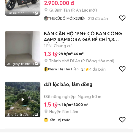
2.900.000 đ
Q. Bình Tân
(
P. An Lạc
mới)
Tin ưu tiên
3
213
đã bán
THUCŨĐỔIMỚIXEĐIỆN
BÁN CĂN HỘ 1PN+ CÓ BAN CÔNG
46M2 SAMSORA GIÁ RẺ CHỈ 1,3
TỶ,SỔ SẴN
1 PN
Chung cư
1,3 tỷ
28 tr/m²
46 m²
Thành phố Dĩ An
(
P. Đông Hòa
mới)
30 giây trước
7
P
3.1
4
đã bán
Phạm Thị Thu Hiền
đất lộc bảo, lâm đồng
Đất nông nghiệp
Ngang 50 m
1,5 tỷ
< 1 tr/m²
3300 m²
Huyện Bảo Lâm
31 giây trước
3
T
Trần Thị Phúc