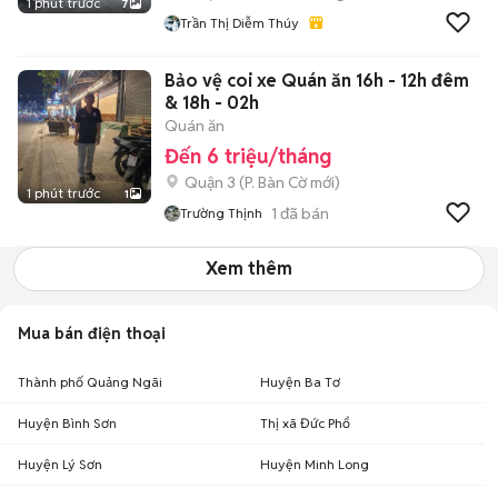
1 phút trước
7
Trần Thị Diễm Thúy
Bảo vệ coi xe Quán ăn 16h - 12h đêm
& 18h - 02h
Quán ăn
Đến 6 triệu/tháng
Quận 3
(
P. Bàn Cờ
mới)
1 phút trước
1
1
đã bán
Trường Thịnh
Xem thêm
Mua bán điện thoại
Thành phố Quảng Ngãi
Huyện Ba Tơ
Huyện Bình Sơn
Thị xã Đức Phổ
Huyện Lý Sơn
Huyện Minh Long