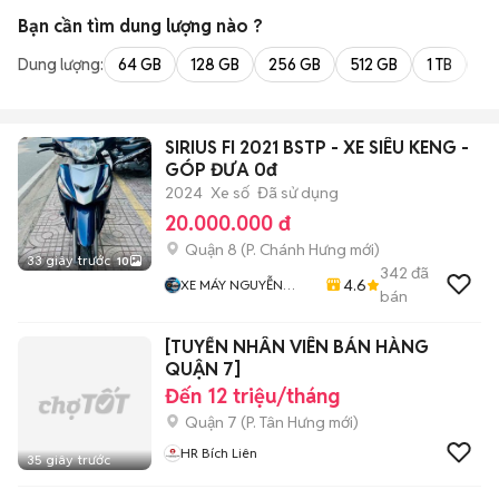
Bạn cần tìm
dung lượng
nào ?
Dung lượng:
64 GB
128 GB
256 GB
512 GB
1 TB
2 
SIRIUS FI 2021 BSTP - XE SIÊU KENG -
GÓP ĐƯA 0đ
2024
Xe số
Đã sử dụng
20.000.000 đ
Quận 8
(
P. Chánh Hưng
mới)
33 giây trước
10
342
đã
4.6
XE MÁY NGUYỄN
bán
MINH SƠN
[TUYỂN NHÂN VIÊN BÁN HÀNG
QUẬN 7]
Đến 12 triệu/tháng
Quận 7
(
P. Tân Hưng
mới)
HR Bích Liên
35 giây trước