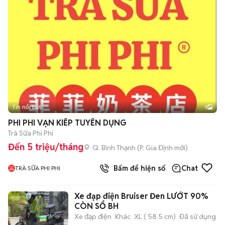
Tin nổi bật
1
PHI PHI VẠN KIẾP TUYỂN DỤNG
Trà Sữa Phi Phi
Đến 5 triệu/tháng
Q. Bình Thạnh
(
P. Gia Định
mới)
Bấm để hiện số
Chat
TRÀ SỮA PHI PHI
Xe đạp điện Bruiser Đen LƯỚT 90%
CÒN SỔ BH
Xe đạp điện
Khác
XL ( 58.5 cm)
Đã sử dụng