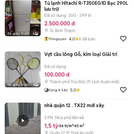
Tủ lạnh Hitachi R-T350EG1D Bạc 290L
lưu trữ
Đã sử dụng
200 - 299 lít
2.500.000 đ
Q. Bình Thạnh
36 giây trước
5
T
4.0
6
đã bán
Thinguyen
Vợt cầu lông Gỗ, kim loại Giải trí
Đã sử dụng
100.000 đ
Thành phố Thủ Đức
(
P. Linh Xuân
mới)
36 giây trước
4
5.0
Sùng A Sáo
nhà quận 12 . TX22 mới xây
2 PN
Nhà phố liền kề
1,5 tỷ
36 tr/m²
42 m²
Quận 12
(
P. Thới An
mới)