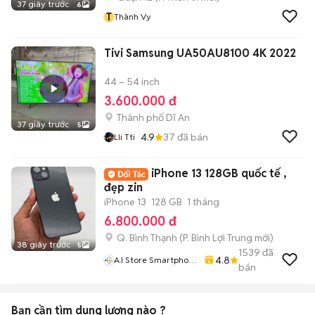
37 giây trước
6
T
Thành Vy
Tivi Samsung UA50AU8100 4K 2022
44 – 54 inch
3.600.000 đ
Thành phố Dĩ An
37 giây trước
5
4.9
37
đã bán
Lli Tti
iPhone 13 128GB quốc tế ,
đẹp zin
iPhone 13
128 GB
1 tháng
6.800.000 đ
Q. Bình Thạnh
(
P. Bình Lợi Trung
mới)
38 giây trước
5
1539
đã
4.8
A.i Store Smartphone
bán
& Accessories
Bạn cần tìm
dung lượng
nào ?