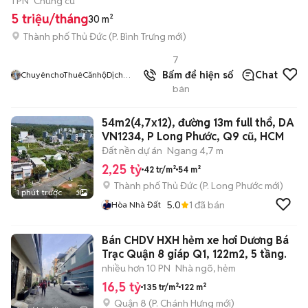
1 PN
Chung cư
5 triệu/tháng
30 m²
Thành phố Thủ Đức
(
P. Bình Trưng
mới)
7
5.0
đã
Bấm để hiện số
Chat
ChuyênchoThuêCănhộDịchvụ
ChungcưTPThủĐức
bán
54m2(4,7x12), đường 13m full thổ, DA
VN1234, P Long Phước, Q9 cũ, HCM
Đất nền dự án
Ngang 4,7 m
2,25 tỷ
42 tr/m²
54 m²
Thành phố Thủ Đức
(
P. Long Phước
mới)
1 phút trước
3
5.0
1
đã bán
Hòa Nhà Đất
Bán CHDV HXH hẻm xe hơi Dương Bá
Trạc Quận 8 giáp Q1, 122m2, 5 tầng.
nhiều hơn 10 PN
Nhà ngõ, hẻm
16,5 tỷ
135 tr/m²
122 m²
Quận 8
(
P. Chánh Hưng
mới)