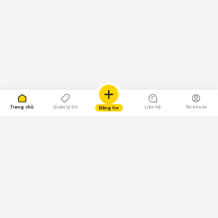
Trang chủ
Quản lý tin
Liên hệ
Tài khoản
Đăng tin
109.000 Bình chọn
Tải ứng dụng Chợ Tốt