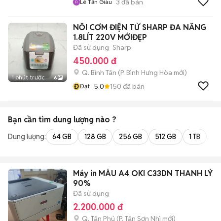
3
đã bán
Lê Tấn Giàu
NỒI CƠM ĐIỆN TỬ SHARP ĐA NĂNG
1.8LÍT 220V MỚIĐẸP
Đã sử dụng
Sharp
450.000 đ
Q. Bình Tân
(
P. Bình Hưng Hòa
mới)
1 phút trước
6
Đ
5.0
150
đã bán
Đạt
Bạn cần tìm
dung lượng
nào ?
Dung lượng:
64 GB
128 GB
256 GB
512 GB
1 TB
2 
Máy in MÀU A4 OKI C33DN THANH LÝ
90%
Đã sử dụng
2.200.000 đ
Q. Tân Phú
(
P. Tân Sơn Nhì
mới)