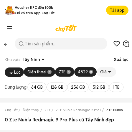
Voucher KFC đến 100k
Tải app
Chỉ có trên app Chợ Tốt
Khu vực:
Tây Ninh
Xoá lọc
Điện thoại
ZTE
4529
Giá
Lọc
Dung lượng:
64 GB
128 GB
256 GB
512 GB
1 TB
2 
Chợ Tốt
Điện thoại
ZTE
ZTE Nubia RedMagic 9 Pro+
ZTE Nubia RedM
0 Zte Nubia Redmagic 9 Pro Plus cũ Tây Ninh đẹp