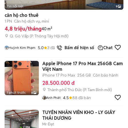
Tin nổi bật
9
+
2
căn hộ cho thuê
1 PN
Căn hộ dịch vụ, mini
4,8 triệu/tháng
40 m²
Q. Gò Vấp
(
P. Thông Tây Hội
mới)
5.0
3
đã bán
Bấm để hiện số
Chat
Huỳnh Kim Phạm
Apple iPhone 17 Pro Max 256GB Cam
Việt Nam
iPhone 17 Pro Max
256 GB
Còn bảo hành
28.500.000 đ
Thành phố Thủ Đức
(
P. Tam Bình
mới)
1 phút trước
6
4.5
88
đã bán
Anh Phát
TUYỂN NHÂN VIÊN KHO - LY GIẤY
THÁI DƯƠNG
Mr Đạt