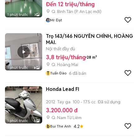
Đến 12 triệu/tháng
Q. Bình Tân
(
P. An Lạc
mới)
1 phút trước
3
Mr Đạt
Trọ 143/146 NGUYỄN CHÍNH, HOÀNG
MAI.
Nội thất đầy đủ
3,8 triệu/tháng
28 m²
Q. Hoàng Mai
1 phút trước
8
T
6
đã bán
Tuấn Đào
Honda Lead FI
2012
Tay ga
100 - 175 cc
Đã sử dụng
3.200.000 đ
Q. Nam Từ Liêm
1 phút trước
5
b
4.2
Bui The Anh