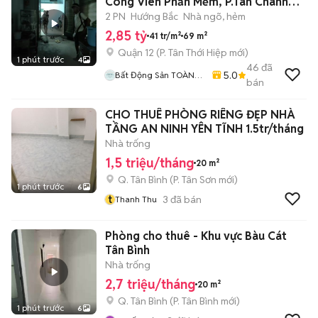
Công Viên Phần Mềm, P.Tân Chánh
Hiệp, Q12
2 PN
Hướng Bắc
Nhà ngõ, hẻm
2,85 tỷ
41 tr/m²
69 m²
Quận 12
(
P. Tân Thới Hiệp
mới)
1 phút trước
4
46
đã
5.0
Bất Động Sản TOÀN
bán
CẦU LAND
CHO THUÊ PHÒNG RIÊNG ĐẸP NHÀ
TẦNG AN NINH YÊN TĨNH 1.5tr/tháng
Nhà trống
1,5 triệu/tháng
20 m²
Q. Tân Bình
(
P. Tân Sơn
mới)
1 phút trước
6
t
3
đã bán
Thanh Thu
Phòng cho thuê - Khu vực Bàu Cát
Tân Bình
Nhà trống
2,7 triệu/tháng
20 m²
Q. Tân Bình
(
P. Tân Bình
mới)
1 phút trước
6