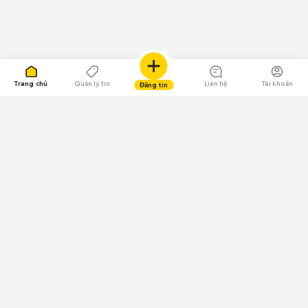
Trang chủ
Quản lý tin
Liên hệ
Tài khoản
Đăng tin
109.000 Bình chọn
Tải ứng dụng Chợ Tốt
Về Chợ Tốt
Quy chế sàn
Chính sách bảo mật
Giải quyết tranh chấp
CÔNG TY TNHH CHỢ TỐT - Người đại diện theo pháp luật:
Nguyễn Trọng Tấn; GPDKKD: 0312120782 do Sở KH & ĐT TP.HCM cấp ngày