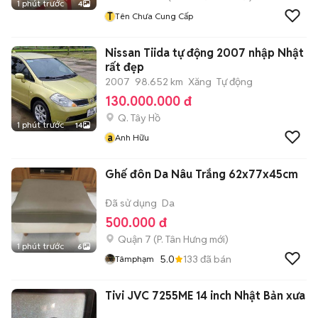
1 phút trước
4
T
Tên Chưa Cung Cấp
Nissan Tiida tự động 2007 nhập Nhật
rất đẹp
2007
98.652 km
Xăng
Tự động
130.000.000 đ
Q. Tây Hồ
1 phút trước
14
a
Anh Hữu
Ghế đôn Da Nâu Trắng 62x77x45cm
Đã sử dụng
Da
500.000 đ
Quận 7
(
P. Tân Hưng
mới)
1 phút trước
6
5.0
133
đã bán
Tâmphạm
Tivi JVC 7255ME 14 inch Nhật Bản xưa