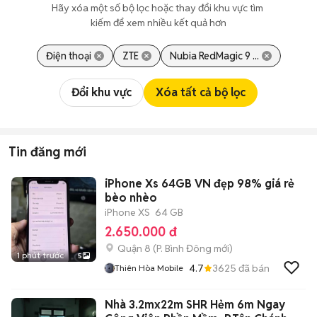
Hãy xóa một số bộ lọc hoặc thay đổi khu vực tìm 
kiếm để xem nhiều kết quả hơn
Điện thoại
ZTE
Nubia RedMagic 9 ...
Đổi khu vực
Xóa tất cả bộ lọc
Tin đăng mới
iPhone Xs 64GB VN đẹp 98% giá rẻ
bèo nhèo
iPhone XS
64 GB
2.650.000 đ
Quận 8
(
P. Bình Đông
mới)
1 phút trước
5
4.7
3625
đã bán
Thiên Hòa Mobile
Nhà 3.2mx22m SHR Hẻm 6m Ngay