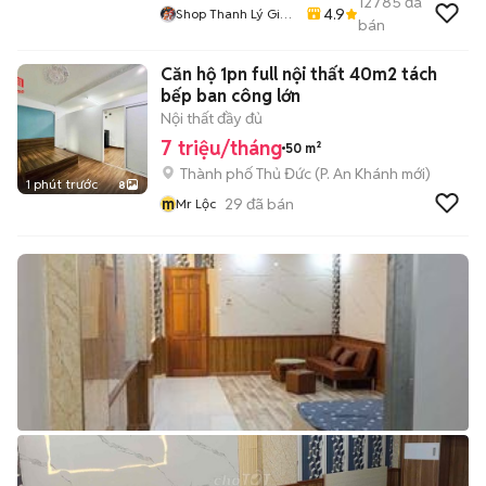
12785
đã
4.9
Shop Thanh Lý Giá
bán
Rẻ 1905
Căn hộ 1pn full nội thất 40m2 tách
bếp ban công lớn
Nội thất đầy đủ
7 triệu/tháng
50 m²
Thành phố Thủ Đức
(
P. An Khánh
mới)
1 phút trước
8
m
29
đã bán
Mr Lộc