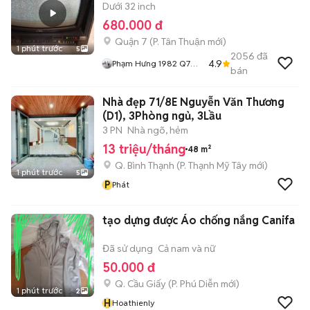
Dưới 32 inch
680.000 đ
Quận 7
(
P. Tân Thuận
mới)
1 phút trước
5
2056
đã
4.9
Phạm Hưng 1982 Q7
bán
Đồ Cũ Bao Sài
Nhà đẹp 71/8E Nguyễn Văn Thương
(D1), 3Phòng ngủ, 3Lầu
3 PN
Nhà ngõ, hẻm
13 triệu/tháng
48 m²
Q. Bình Thạnh
(
P. Thạnh Mỹ Tây
mới)
1 phút trước
5
P
Phát
tạo dựng được Áo chống nắng Canifa
Đã sử dụng
Cả nam và nữ
50.000 đ
Q. Cầu Giấy
(
P. Phú Diễn
mới)
1 phút trước
2
H
Hoathienly