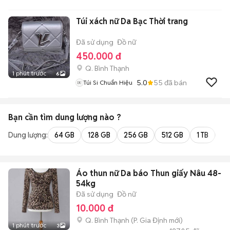
Túi xách nữ Da Bạc Thời trang
Đã sử dụng
Đồ nữ
450.000 đ
Q. Bình Thạnh
1 phút trước
6
5.0
55
đã bán
Túi Si Chuẩn Hiệu
Bạn cần tìm
dung lượng
nào ?
Dung lượng:
64 GB
128 GB
256 GB
512 GB
1 TB
2 
Áo thun nữ Da báo Thun giấy Nâu 48-
54kg
Đã sử dụng
Đồ nữ
10.000 đ
Q. Bình Thạnh
(
P. Gia Định
mới)
1 phút trước
3