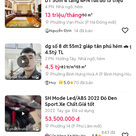
DT 50m 4 tầng 4PN full đồ 13 triệu
4 PN
Nhà ngõ, hẻm
13 triệu/tháng
50 m²
Phường Vạn Phúc
(
P. Hà Đông
mới)
1 phút trước
4
14
đã bán
Nguyễn Định
dg số 8 dt 55m2 giáp tân phú hẻm 🚗 gi
4.5tỷ TL
2 PN
Hướng Tây
Nhà ngõ, hẻm
4,5 tỷ
82 tr/m²
55 m²
Phường Bình Hưng Hoà A
(
P. Bình Hưng Hòa
m
1 phút trước
10
5.0
70
đã bán
Huy
SH Mode Led/ABS 2022 Đỏ Đen
Sport.Xe Chất.Giá tốt
2022
Tay ga
Đã sử dụng
53.500.000 đ
Phường 14
(
P. Phú Lâm
mới)
1 phút trước
8
843
đã
4.8
Cửa Hàng Xe Máy Hoà