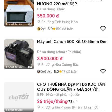
NƯỚNG 220 mới ĐẸP
Đã sử dụng
Khác
550.000 đ
Phường Bình Hưng Hòa
1 phút trước
5
Đ
5.0
150
đã bán
Đạt
Máy ảnh Canon 50D Kit 18-55mm Đen
Đã sử dụng (chưa sửa chữa)
3.900.000 đ
Phường Hòa Cường Bắc
1 phút trước
4
5.0
17
đã bán
Quế Art
CHO THUÊ NHÀ ĐẸP MTDS KDC TÂN
QUY ĐÔNG QUẬN 7 GIÁ 26tr/th
5 PN
Nhà mặt phố, mặt tiền
26 triệu/tháng
72 m²
Phường Tân Phong
(
P. Tân Hưng
mới)
1 phút trước