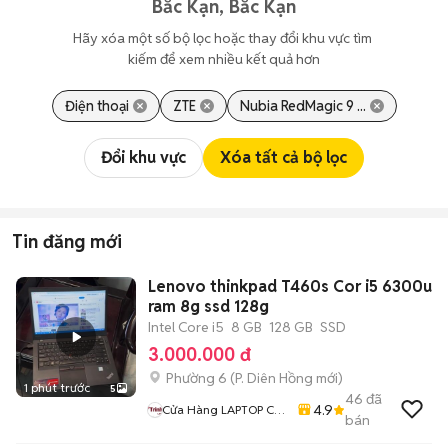
Bắc Kạn, Bắc Kạn
Hãy xóa một số bộ lọc hoặc thay đổi khu vực tìm 
kiếm để xem nhiều kết quả hơn
Điện thoại
ZTE
Nubia RedMagic 9 ...
Đổi khu vực
Xóa tất cả bộ lọc
Tin đăng mới
Lenovo thinkpad T460s Cor i5 6300u
ram 8g ssd 128g
Intel Core i5
8 GB
128 GB
SSD
3.000.000 đ
Phường 6
(
P. Diên Hồng
mới)
1 phút trước
5
46
đã
4.9
Cửa Hàng LAPTOP Cũ
bán
Giá Rẻ