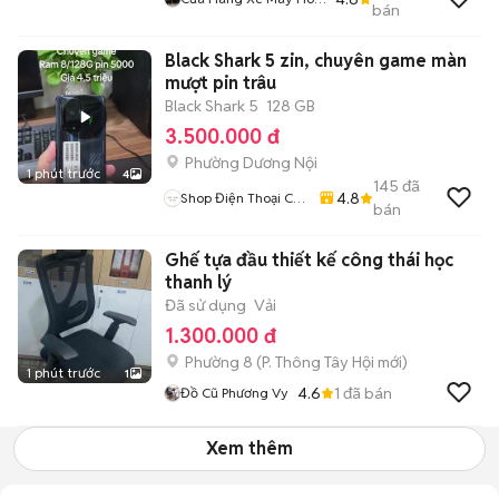
bán
Bùi
Black Shark 5 zin, chuyên game màn
mượt pin trâu
Black Shark 5
128 GB
3.500.000 đ
Phường Dương Nội
1 phút trước
4
145
đã
4.8
Shop Điện Thoại Cũ
bán
Zin
Ghế tựa đầu thiết kế công thái học
thanh lý
Đã sử dụng
Vải
1.300.000 đ
Phường 8
(
P. Thông Tây Hội
mới)
1 phút trước
1
4.6
1
đã bán
Đồ Cũ Phương Vy
Xem thêm