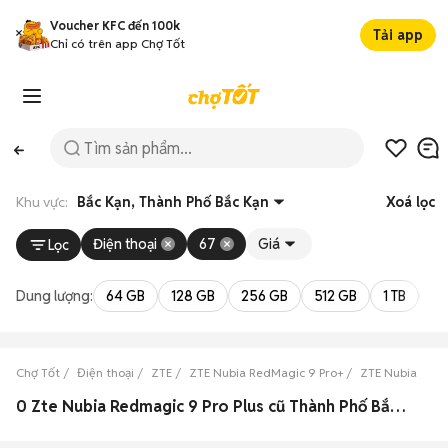
Voucher KFC đến 100k
Tải app
Chỉ có trên app Chợ Tốt
Khu vực:
Bắc Kạn, Thành Phố Bắc Kạn
Xoá lọc
Điện thoại
67
Giá
Lọc
Dung lượng:
64 GB
128 GB
256 GB
512 GB
1 TB
2 
Chợ Tốt
Điện thoại
ZTE
ZTE Nubia RedMagic 9 Pro+
ZTE Nubia RedM
0 Zte Nubia Redmagic 9 Pro Plus cũ Thành Phố Bắc Kạn, Bắc Kạn đẹp