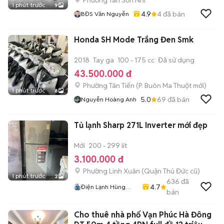
Phường Tân Sơn Nhì
1 phút trước
9
4.9
4
đã bán
BĐS Văn Nguyễn
Honda SH Mode Trắng Đen Smk
2018
Tay ga
100 - 175 cc
Đã sử dụng
43.500.000 đ
Phường Tân Tiến
(
P. Buôn Ma Thuột
mới)
1 phút trước
8
5.0
69
đã bán
Nguyễn Hoàng Anh
Tủ lạnh Sharp 271L Inverter mới đẹp
Mới
200 - 299 lít
3.100.000 đ
Phường Linh Xuân (Quận Thủ Đức cũ)
1 phút trước
2
636
đã
4.7
Điện Lạnh Hùng
bán
Cường
Cho thuê nhà phố Vạn Phúc Hà Đông