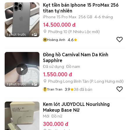
Kẹt tiền bán Iphone 15 ProMax 256
titan tự nhiên
iPhone 15 Pro Max
256 GB
4-6 tháng
14.500.000 đ
Phường 10
(
P. Nhiêu Lộc
mới)
1 phút trước
6
H
4.6
Hoàng Anh
Đồng hồ Carnival Nam Da Kính
Sapphire
Đã sử dụng
Đồ nam
1.550.000 đ
Phường Long Bình Tân
(
P. Long Hưng
mới)
1 phút trước
6
T
3.9
38
đã bán
Tran Tran
Kem lót JUDYDOLL Nourishing
Makeup Base Nữ
Mới
Đồ nữ
300.000 đ