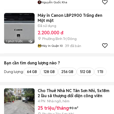
Nguyễn Quốc Kha
Máy in Canon LBP2900 Trắng đen
Một mặt
Đã sử dụng
2.200.000 đ
Phường Bình Trị Đông
1 phút trước
1
M
39
đã bán
Máy In Quận 10
Bạn cần tìm
dung lượng
nào ?
Dung lượng:
64 GB
128 GB
256 GB
512 GB
1 TB
2 
Cho Thuê Nhà NC Tân Sơn Nhì, 5x18m
2 lầu sâ thượng đối diện công viên
4 PN
Nhà ngõ, hẻm
25 triệu/tháng
90 m²