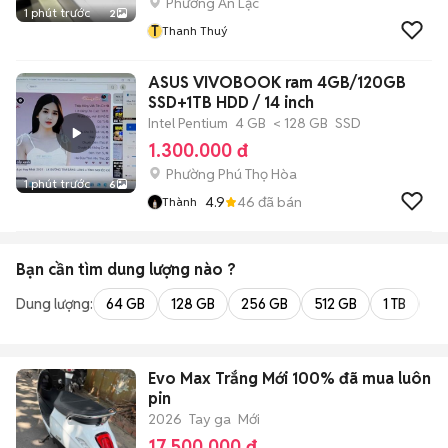
Phường An Lạc
1 phút trước
2
T
Thanh Thuý
ASUS VIVOBOOK ram 4GB/120GB
SSD+1TB HDD / 14 inch
Intel Pentium
4 GB
< 128 GB
SSD
1.300.000 đ
Phường Phú Thọ Hòa
1 phút trước
6
4.9
46
đã bán
Thành
Bạn cần tìm
dung lượng
nào ?
Dung lượng:
64 GB
128 GB
256 GB
512 GB
1 TB
2 
Evo Max Trắng Mới 100% đã mua luôn
pin
2026
Tay ga
Mới
17.500.000 đ