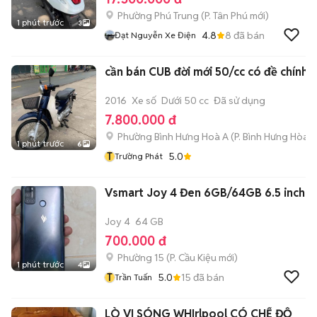
Phường Phú Trung
(
P. Tân Phú
mới)
1 phút trước
3
4.8
8
đã bán
Đạt Nguyễn Xe Điện
cần bán CUB đời mới 50/cc có đề chính 
2016
Xe số
Dưới 50 cc
Đã sử dụng
7.800.000 đ
Phường Bình Hưng Hoà A
(
P. Bình Hưng Hòa
m
1 phút trước
6
T
5.0
Trường Phát
Vsmart Joy 4 Đen 6GB/64GB 6.5 inch
Joy 4
64 GB
700.000 đ
Phường 15
(
P. Cầu Kiệu
mới)
1 phút trước
4
T
5.0
15
đã bán
Trần Tuấn
LÒ VI SÓNG WHIrlpool CÓ CHẾ ĐỘ