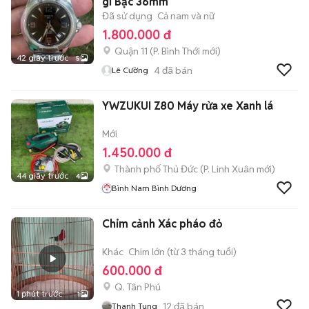
gỉ Bạc 36mm
Đã sử dụng
Cả nam và nữ
1.800.000 đ
Quận 11
(
P. Bình Thới
mới)
42 giây trước
5
4
đã bán
Lê Cường
YWZUKUI Z80 Máy rửa xe Xanh lá
Mới
1.450.000 đ
Thành phố Thủ Đức
(
P. Linh Xuân
mới)
44 giây trước
4
Bình Nam Bình Dương
Chim cảnh Xác pháo đỏ
Khác
Chim lớn (từ 3 tháng tuổi)
600.000 đ
Q. Tân Phú
1 phút trước
1
12
đã bán
Thanh Tung