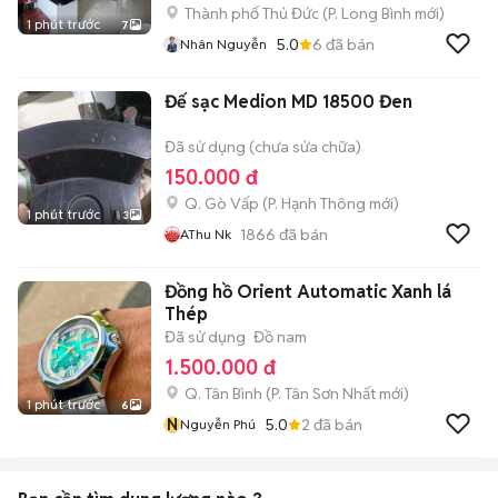
Thành phố Thủ Đức
(
P. Long Bình
mới)
1 phút trước
7
5.0
6
đã bán
Nhân Nguyễn
Đế sạc Medion MD 18500 Đen
Đã sử dụng (chưa sửa chữa)
150.000 đ
Q. Gò Vấp
(
P. Hạnh Thông
mới)
1 phút trước
3
1866
đã bán
AThu Nk
Đồng hồ Orient Automatic Xanh lá
Thép
Đã sử dụng
Đồ nam
1.500.000 đ
Q. Tân Bình
(
P. Tân Sơn Nhất
mới)
1 phút trước
6
N
5.0
2
đã bán
Nguyễn Phú