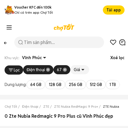
Voucher KFC đến 100k
Tải app
Chỉ có trên app Chợ Tốt
Khu vực:
Vĩnh Phúc
Xoá lọc
Điện thoại
67
Giá
Lọc
Dung lượng:
64 GB
128 GB
256 GB
512 GB
1 TB
2 
Chợ Tốt
Điện thoại
ZTE
ZTE Nubia RedMagic 9 Pro+
ZTE Nubia RedM
0 Zte Nubia Redmagic 9 Pro Plus cũ Vĩnh Phúc đẹp