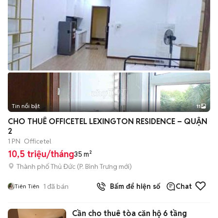
Tin nổi bật
11
+
2
CHO THUÊ OFFICETEL LEXINGTON RESIDENCE – QUẬN
2
1 PN
Officetel
10,5 triệu/tháng
35 m²
Thành phố Thủ Đức
(
P. Bình Trưng
mới)
1
đã bán
Bấm để hiện số
Chat
Tiên Tiên
Cần cho thuê tòa căn hộ 6 tầng