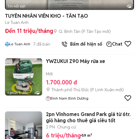
Tin nổi bật
1
TUYỂN NHÂN VIÊN KHO - TÂN TẠO
Le Tuan Anh
Đến 11 triệu/tháng
Q. Bình Tân
(
P. Tân Tạo
mới)
7
đã bán
Bấm để hiện số
Chat
Le Tuan Anh
YWZUKUI Z90 Máy rửa xe
Mới
1.700.000 đ
Thành phố Thủ Đức
(
P. Linh Xuân
mới)
1 phút trước
3
Bình Nam Bình Dương
2pn Vinhomes Grand Park giá từ 6tr.
giỏ hàng cho thuê giá siêu tốt
2 PN
Chung cư
6 triệu/tháng
59 m²