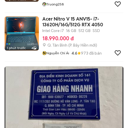
Truong258
Acer Nitro V 15 ANV15- i7-
13620H/16G/512G RTX 4050
Intel Core i7
16 GB
512 GB
SSD
18.990.000 đ
Q. Tân Bình
(
P. Bảy Hiền
mới)
1 phút trước
4
N
4.6
973
đã bán
Nguyễn Chí Ái