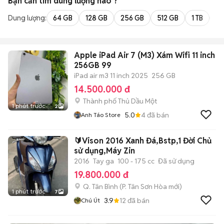
Bạn cần tìm
dung lượng
nào ?
Dung lượng:
64 GB
128 GB
256 GB
512 GB
1 TB
2 
Apple iPad Air 7 (M3) Xám Wifi 11 inch
256GB 99
iPad air m3 11 inch 2025
256 GB
14.500.000 đ
Thành phố Thủ Dầu Một
1 phút trước
2
5.0
4
đã bán
Anh Táo Store
🔰Vison 2016 Xanh Đá,Bstp,1 Đời Chủ
sử dụng,Máy Zin
2016
Tay ga
100 - 175 cc
Đã sử dụng
19.800.000 đ
Q. Tân Bình
(
P. Tân Sơn Hòa
mới)
1 phút trước
7
3.9
12
đã bán
Chú Út