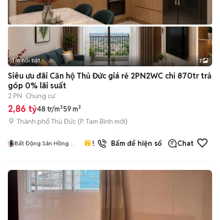
Tin nổi bật
7
+
2
Siêu ưu đãi Căn hộ Thủ Đức giá rẻ 2PN2WC chỉ 870tr trả
góp 0% lãi suất
2 PN
Chung cư
2,86 tỷ
48 tr/m²
59 m²
Thành phố Thủ Đức
(
P. Tam Bình
mới)
2
đã
5.0
Bấm để hiện số
Chat
Bất Động Sản Hồng
bán
Hoa Land