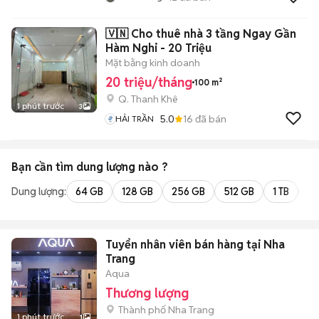
🇻🇳 Cho thuê nhà 3 tầng Ngay Gần
Hàm Nghi - 20 Triệu
Mặt bằng kinh doanh
20 triệu/tháng
100 m²
Q. Thanh Khê
1 phút trước
3
5.0
16
đã bán
HẢI TRẦN
Bạn cần tìm
dung lượng
nào ?
Dung lượng:
64 GB
128 GB
256 GB
512 GB
1 TB
2 
Tuyển nhân viên bán hàng tại Nha
Trang
Aqua
Thương lượng
Thành phố Nha Trang
1 phút trước
1