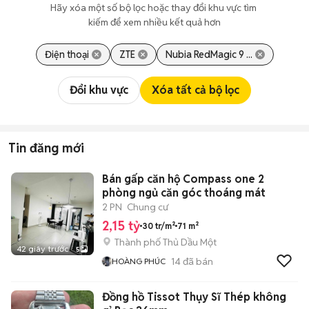
Hãy xóa một số bộ lọc hoặc thay đổi khu vực tìm 
kiếm để xem nhiều kết quả hơn
Điện thoại
ZTE
Nubia RedMagic 9 ...
Đổi khu vực
Xóa tất cả bộ lọc
Tin đăng mới
Bán gấp căn hộ Compass one 2
phòng ngủ căn góc thoáng mát
2 PN
Chung cư
2,15 tỷ
30 tr/m²
71 m²
Thành phố Thủ Dầu Một
42 giây trước
5
14
đã bán
HOÀNG PHÚC
Đồng hồ Tissot Thụy Sĩ Thép không