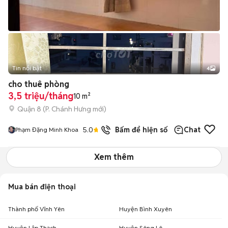
Tin nổi bật
4
cho thuê phòng
3,5 triệu/tháng
10 m²
Quận 8
(
P. Chánh Hưng
mới)
5.0
22
đã bán
Bấm để hiện số
Chat
Phạm Đặng Minh Khoa
Xem thêm
Mua bán điện thoại
Thành phố Vĩnh Yên
Huyện Bình Xuyên
Huyện Lập Thạch
Huyện Sông Lô