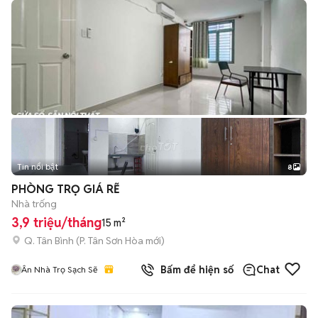
Tin nổi bật
8
+
2
PHÒNG TRỌ GIÁ RẼ
Nhà trống
3,9 triệu/tháng
15 m²
Q. Tân Bình
(
P. Tân Sơn Hòa
mới)
Bấm để hiện số
Chat
Ân Nhà Trọ Sạch Sẽ