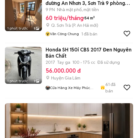
đường An Nhơn 3, Sơn Trà 9 phòng
ngủ
9 PN
Nhà mặt phố, mặt tiền
60 triệu/tháng
54 m²
Q. Sơn Trà
(
P. An Hải
mới)
1 phút trước
5
v
1
đã bán
Văn Công Chung
Honda SH 150i CBS 2017 Đen Nguyên
Bản Chất
2017
Tay ga
100 - 175 cc
Đã sử dụng
56.000.000 đ
Huyện Gia Lâm
1 phút trước
7
61
đã
Cửa Hàng Xe Máy Phúc
bán
Hưng