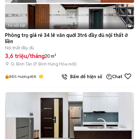
Tin nổi bật
7
+
2
Phòng trọ giá rẻ 34 lê văn quới 3tr6 đầy đủ nội thất ở
liền
Nội thất đầy đủ
3,6 triệu/tháng
20 m²
Q. Bình Tân
(
P. Bình Hưng Hòa
mới)
Bấm để hiện số
Chat
BĐS Hương458