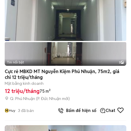
Tin nổi bật
3
Cực rẻ MBKD MT Nguyễn Kiệm Phú Nhuận, 75m2, giá
chỉ 12 triệu/tháng
Mặt bằng kinh doanh
12 triệu/tháng
75 m²
Q. Phú Nhuận
(
P. Đức Nhuận
mới)
H
3
đã bán
Bấm để hiện số
Chat
Huy