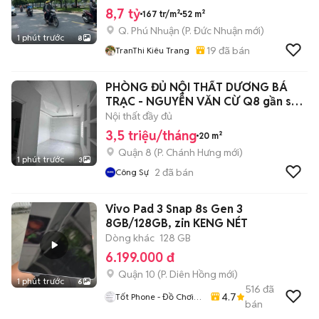
8,7 tỷ
167 tr/m²
52 m²
Q. Phú Nhuận
(
P. Đức Nhuận
mới)
1 phút trước
8
19
đã bán
TranThi Kiêu Trang
PHÒNG ĐỦ NỘI THẤT DƯƠNG BÁ
TRẠC - NGUYỄN VĂN CỪ Q8 gần sát
Q1
Nội thất đầy đủ
3,5 triệu/tháng
20 m²
Quận 8
(
P. Chánh Hưng
mới)
1 phút trước
3
2
đã bán
Công Sự
Vivo Pad 3 Snap 8s Gen 3
8GB/128GB, zin KENG NÉT
Dòng khác
128 GB
6.199.000 đ
Quận 10
(
P. Diên Hồng
mới)
1 phút trước
6
516
đã
4.7
Tốt Phone - Đồ Chơi
bán
Công Nghệ Giá Rẻ