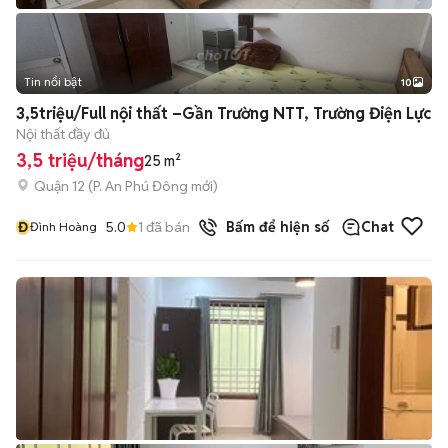
Tin nổi bật
10
+
2
3,5triệu/Full nội thất –Gần Trường NTT, Trường Điện Lực
Nội thất đầy đủ
3,5 triệu/tháng
25 m²
Quận 12
(
P. An Phú Đông
mới)
Đ
5.0
1
đã bán
Bấm để hiện số
Chat
Đình Hoàng