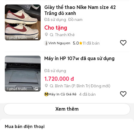
Giày thể thao Nike Nam size 42
Trắng đỏ xanh
Đã sử dụng
Đồ nam
Cho tặng
Q. Thanh Khê
1 phút trước
3
5.0
11
đã bán
Vinh Nguyen
Máy in HP 107w đã qua sử dụng
Đã sử dụng
1.720.000 đ
Q. Bình Tân
(
P. Bình Trị Đông
mới)
1 phút trước
1
M
4
đã bán
Máy In Cũ Giá Rẻ
Xem thêm
Mua bán điện thoại