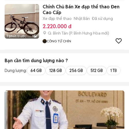
Chính Chủ Bán Xe đạp thể thao Đen
Cao Cấp
Xe đạp thể thao
Nhật Bản
Đã sử dụng
2.220.000 đ
Q. Bình Tân
(
P. Bình Hưng Hòa
mới)
1 phút trước
1
CÔNG TỨ CHÍN
Bạn cần tìm
dung lượng
nào ?
Dung lượng:
64 GB
128 GB
256 GB
512 GB
1 TB
2 