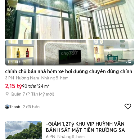
Tin ưu tiên
7
+
2
chính chủ bán nhà hẻm xe hơi đường chuyên dùng chính
3 PN
Hướng Nam
Nhà ngõ, hẻm
2,15 tỷ
90 tr/m²
24 m²
Quận 7
(
P. Tân Mỹ
mới)
2
đã bán
Thanh
-GIẢM 1,2Tỷ KHU VIP HUỲNH VĂN
BÁNH SÁT MẶT TIỀN TRƯỜNG SA
6 PN
Nhà ngõ, hẻm