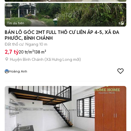
Tin ưu tiên
5
BÁN LÔ GÓC 2MT FULL THỔ CƯ LIÊN ẤP 4-5, XÃ ĐA
PHƯỚC, BÌNH CHÁNH
Đất thổ cư
Ngang 10 m
2,7 tỷ
20 tr/m²
138 m²
Huyện Bình Chánh
(
Xã Hưng Long
mới)
Hoàng Anh