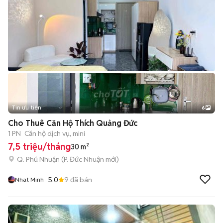
Tin ưu tiên
6
+
2
Cho Thuê Căn Hộ Thích Quảng Đức
1 PN
Căn hộ dịch vụ, mini
7,5 triệu/tháng
30 m²
Q. Phú Nhuận
(
P. Đức Nhuận
mới)
5.0
9
đã bán
Nhat Minh