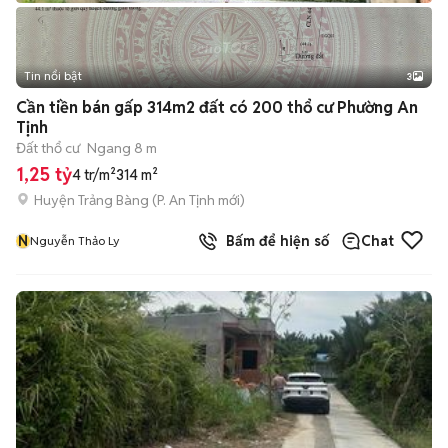
Tin nổi bật
3
Cần tiền bán gấp 314m2 đất có 200 thổ cư Phường An
Tịnh
Đất thổ cư
Ngang 8 m
1,25 tỷ
4 tr/m²
314 m²
Huyện Trảng Bàng
(
P. An Tịnh
mới)
N
Bấm để hiện số
Chat
Nguyễn Thảo Ly