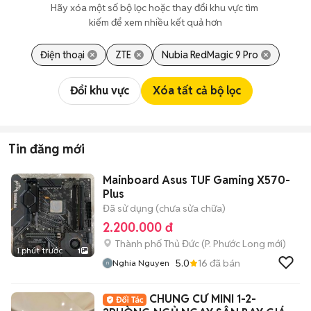
Hãy xóa một số bộ lọc hoặc thay đổi khu vực tìm 
kiếm để xem nhiều kết quả hơn
Điện thoại
ZTE
Nubia RedMagic 9 Pro
Đổi khu vực
Xóa tất cả bộ lọc
Tin đăng mới
Mainboard Asus TUF Gaming X570-
Plus
Đã sử dụng (chưa sửa chữa)
2.200.000 đ
Thành phố Thủ Đức
(
P. Phước Long
mới)
1 phút trước
1
5.0
16
đã bán
Nghia Nguyen
CHUNG CƯ MINI 1-2-