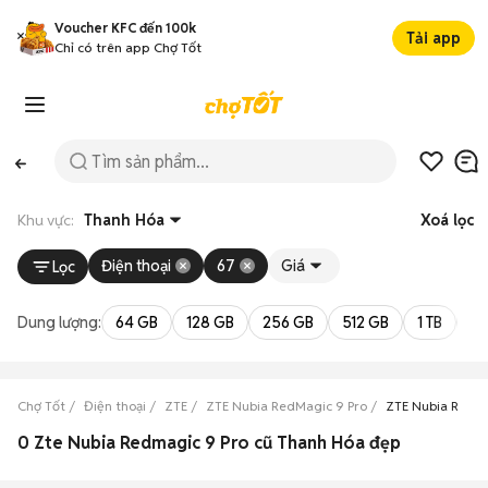
Voucher KFC đến 100k
Tải app
Chỉ có trên app Chợ Tốt
Khu vực:
Thanh Hóa
Xoá lọc
Điện thoại
67
Giá
Lọc
Dung lượng:
64 GB
128 GB
256 GB
512 GB
1 TB
2 
Chợ Tốt
Điện thoại
ZTE
ZTE Nubia RedMagic 9 Pro
ZTE Nubia RedMa
0 Zte Nubia Redmagic 9 Pro cũ Thanh Hóa đẹp