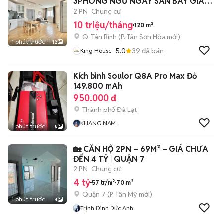
3PHÒNG NGỦ NGAY SÂN BAY GIÁP
PN Q3
2 PN
Chung cư
10 triệu/tháng
120 m²
Q. Tân Bình
(
P. Tân Sơn Hòa
mới)
1 phút trước
12
5.0
39
đã bán
King House
Kích bình Soulor Q8A Pro Max Đỏ
149.800 mAh
950.000 đ
Thành phố Đà Lạt
KHANG NAM
1 phút trước
5
🏡 CĂN HỘ 2PN – 69M² – GIÁ CHƯA
ĐẾN 4 TỶ | QUẬN 7
2 PN
Chung cư
4 tỷ
57 tr/m²
70 m²
Quận 7
(
P. Tân Mỹ
mới)
1 phút trước
4
Trịnh Đình Đức Anh