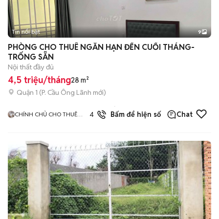
Tin nổi bật
9
+
2
PHÒNG CHO THUÊ NGẮN HẠN ĐẾN CUỐI THÁNG-
TRỐNG SẴN
Nội thất đầy đủ
4,5 triệu/tháng
28 m²
Quận 1
(
P. Cầu Ông Lãnh
mới)
7
đã
4.7
Bấm để hiện số
Chat
CHÍNH CHỦ CHO THUÊ
bán
CĂN HỘ