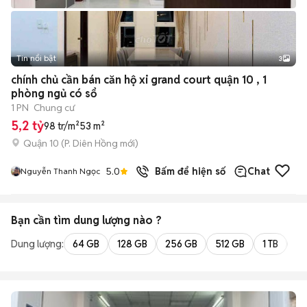
Tin nổi bật
3
chính chủ cần bán căn hộ xi grand court quận 10 , 1
phòng ngủ có sổ
1 PN
Chung cư
5,2 tỷ
98 tr/m²
53 m²
Quận 10
(
P. Diên Hồng
mới)
5.0
Bấm để hiện số
Chat
Nguyễn Thanh Ngọc
Bạn cần tìm
dung lượng
nào ?
Dung lượng:
64 GB
128 GB
256 GB
512 GB
1 TB
2 