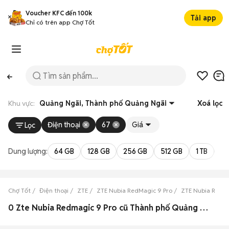
Voucher KFC đến 100k
Tải app
Chỉ có trên app Chợ Tốt
Khu vực:
Quảng Ngãi, Thành phố Quảng Ngãi
Xoá lọc
Điện thoại
67
Giá
Lọc
Dung lượng:
64 GB
128 GB
256 GB
512 GB
1 TB
2 
Chợ Tốt
Điện thoại
ZTE
ZTE Nubia RedMagic 9 Pro
ZTE Nubia RedMa
0 Zte Nubia Redmagic 9 Pro cũ Thành phố Quảng Ngãi, Quảng Ngãi đẹp