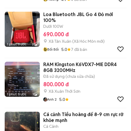
Loa Bluetooth JBL Go 4 Đỏ mới
100%
Dưới 100W
690.000 đ
Xã Tân Xuân
(
Xã Hóc Môn
mới)
1 phút trước
2
b
5.0
7
đã bán
Bối Bối
RAM Kingston K6VDX7-MIE DDR4
8GB 3200MHz
Đã sử dụng (chưa sửa chữa)
800.000 đ
Xã Xuân Thới Sơn
1 phút trước
1
5.0
Anh 2
Cá cảnh Tiểu hoàng đế 8-9 cm rực rỡ
khỏe mạnh
Cá Cảnh