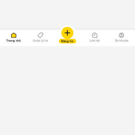
Trang chủ
Quản lý tin
Liên hệ
Tài khoản
Đăng tin
109.000 Bình chọn
Tải ứng dụng Chợ Tốt
Về Chợ Tốt
Quy chế sàn
Chính sách bảo mật
Giải quyết tranh chấp
CÔNG TY TNHH CHỢ TỐT - Người đại diện theo pháp luật:
Nguyễn Trọng Tấn; GPDKKD: 0312120782 do Sở KH & ĐT TP.HCM cấp ngày