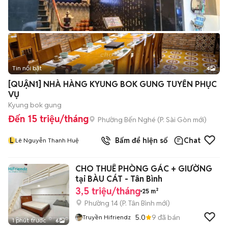
Tin nổi bật
4
[QUẬN1] NHÀ HÀNG KYUNG BOK GUNG TUYỂN PHỤC
VỤ
Kyung bok gung
Đến 15 triệu/tháng
Phường Bến Nghé
(
P. Sài Gòn
mới)
L
Bấm để hiện số
Chat
Lê Nguyễn Thanh Huệ
CHO THUÊ PHÒNG GÁC + GIƯỜNG
tại BÀU CÁT - Tân Bình
3,5 triệu/tháng
25 m²
Phường 14
(
P. Tân Bình
mới)
5.0
9
đã bán
Truyền Hifriendz
1 phút trước
6