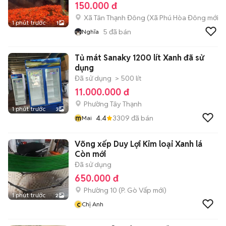
150.000 đ
Xã Tân Thạnh Đông
(
Xã Phú Hòa Đông
mới)
1 phút trước
1
5
đã bán
Nghĩa
Tủ mát Sanaky 1200 lít Xanh đã sử
dụng
Đã sử dụng
> 500 lít
11.000.000 đ
Phường Tây Thạnh
1 phút trước
3
m
4.4
3309
đã bán
Mai
Võng xếp Duy Lợi Kim loại Xanh lá
Còn mới
Đã sử dụng
650.000 đ
Phường 10
(
P. Gò Vấp
mới)
1 phút trước
2
c
Chị Anh