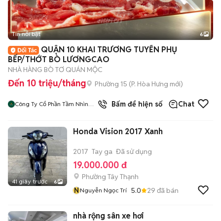
Tin nổi bật
6
+
2
QUẬN 10 KHAI TRƯƠNG TUYỂN PHỤ
BẾP/THỚT BÒ LƯƠNGCAO
NHÀ HÀNG BÒ TƠ QUÁN MỘC
Đến 10 triệu/tháng
Phường 15
(
P. Hòa Hưng
mới)
Bấm để hiện số
Chat
Công Ty Cổ Phần Tầm Nhìn
Quôc Tế Aladdin
Honda Vision 2017 Xanh
2017
Tay ga
Đã sử dụng
19.000.000 đ
Phường Tây Thạnh
41 giây trước
6
N
5.0
29
đã bán
Nguyễn Ngọc Trí
nhà rộng sân xe hơi