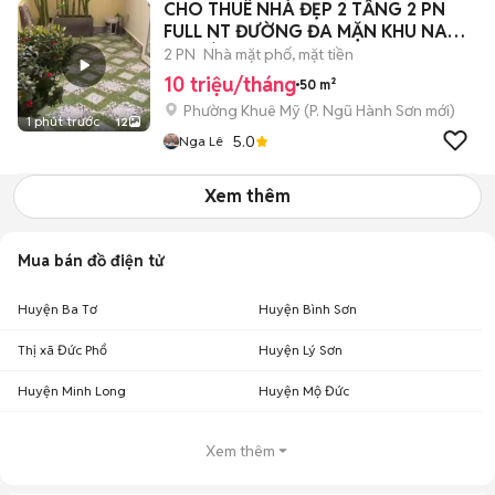
CHO THUÊ NHÀ ĐẸP 2 TẦNG 2 PN
FULL NT ĐƯỜNG ĐA MẶN KHU NAM
VIỆT Á-10TR
2 PN
Nhà mặt phố, mặt tiền
10 triệu/tháng
50 m²
Phường Khuê Mỹ
(
P. Ngũ Hành Sơn
mới)
1 phút trước
12
5.0
Nga Lê
Xem thêm
Mua bán đồ điện tử
Huyện Ba Tơ
Huyện Bình Sơn
Thị xã Đức Phổ
Huyện Lý Sơn
Huyện Minh Long
Huyện Mộ Đức
Xem thêm