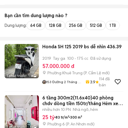
Q8
Bạn cần tìm
dung lượng
nào ?
Dung lượng:
64 GB
128 GB
256 GB
512 GB
1 TB
2 
Honda SH 125 2019 bs dễ nhìn 436.39
2019
Tay ga
100 - 175 cc
Đã sử dụng
57.000.000 đ
Phường Khuê Trung
(
P. Cẩm Lệ
mới)
1 phút trước
8
114
đã
3.9
153 Đường 2 Tháng 9
bán
Hoà Cường Tp Đà
Nẵng
6 tầng 300m2(11.6x40)40 phòng
chdv dòng tiền 150tr/tháng Hẻm xe
tải
nhiều hơn 10 PN
Nhà ngõ, hẻm
25 tỷ
83 tr/m²
300 m²
Phường 6
(
P. An Nhơn
mới)
1 phút trước
12