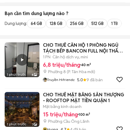
Bạn cần tìm
dung lượng
nào ?
Dung lượng:
64 GB
128 GB
256 GB
512 GB
1 TB
2 
CHO THUÊ CĂN HỘ 1 PHÒNG NGỦ
TÁCH BẾP BANCON FULL NỘI THẤT
KẾ BÊN Q10
1 PN
Căn hộ dịch vụ, mini
6,8 triệu/tháng
40 m²
Phường 8
(
P. Tân Hòa
mới)
1 phút trước
6
5.0
9
đã bán
Truyền Hifriendz
CHO THUÊ MẶT BẰNG SÂN THƯỢNG
- ROOFTOP MẶT TIỀN QUẬN 1
Mặt bằng kinh doanh
15 triệu/tháng
100 m²
Phường Cầu Ông Lãnh
1 phút trước
3
H
4.7
4
đã bán
Huong