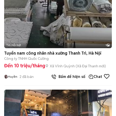
Tin nổi bật
1
Tuyển nam công nhân nhà xưởng Thanh Trì, Hà Nội
Công ty TNHH Quốc Cường
Đến 10 triệu/tháng
Xã Vĩnh Quỳnh
(
Xã Đại Thanh
mới)
2
đã bán
Bấm để hiện số
Chat
Huyền