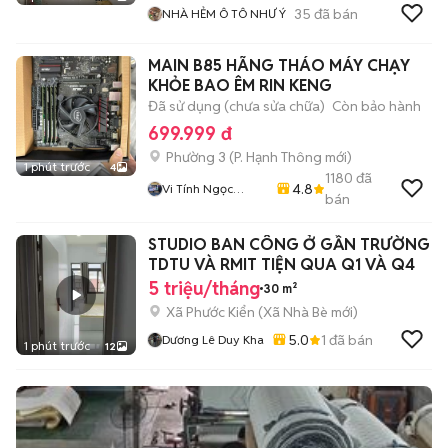
35
đã bán
NHÀ HẺM Ô TÔ NHƯ Ý
MAIN B85 HÃNG THÁO MÁY CHẠY
KHỎE BAO ÊM RIN KENG
Đã sử dụng (chưa sửa chữa)
Còn bảo hành
699.999 đ
Phường 3
(
P. Hạnh Thông
mới)
1 phút trước
4
1180
đã
4.8
Vi Tính Ngọc
bán
Trang
STUDIO BAN CÔNG Ở GẦN TRƯỜNG
TDTU VÀ RMIT TIỆN QUA Q1 VÀ Q4
5 triệu/tháng
30 m²
Xã Phước Kiển
(
Xã Nhà Bè
mới)
5.0
1
đã bán
Dương Lê Duy Kha
1 phút trước
12