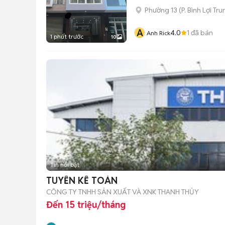
Phường 13
(
P. Bình Lợi Tr
A
4.0
1
đã bán
Anh Rick
1 phút trước
10
Tin nổi bật
TUYỂN KẾ TOÁN
CÔNG TY TNHH SẢN XUẤT VÀ XNK THANH THỦY
Đến 15 triệu/tháng