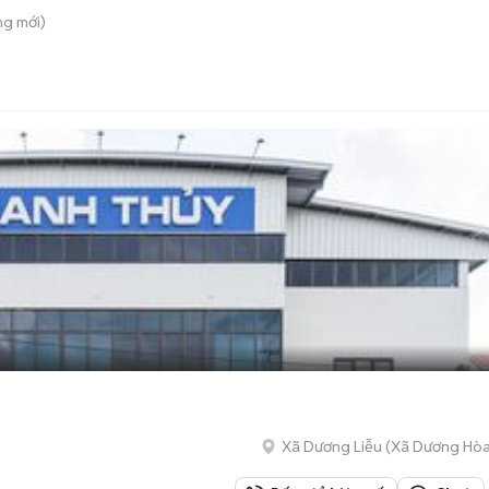
ung
mới)
Xã Dương Liễu
(
Xã Dương Hò