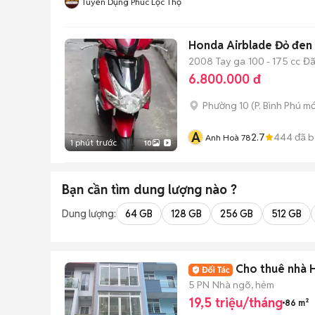
Tuyển Dụng Phúc Lộc Thọ
Honda Airblade Đỏ đen
2008
Tay ga
100 - 175 cc
Đã
6.800.000 đ
Phường 10
(
P. Bình Phú
mớ
A
2.7
444
đã b
Anh Hoà 78
1 phút trước
10
Bạn cần tìm
dung lượng
nào ?
Dung lượng:
64 GB
128 GB
256 GB
512 GB
Cho thuê nhà H
5 PN
Nhà ngõ, hẻm
19,5 triệu/tháng
86 m²