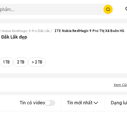
E Nubia RedMagic 9 Pro Đắk Lắk
ZTE Nubia RedMagic 9 Pro Thị Xã Buôn Hồ
, Đắk Lắk đẹp
1 TB
2 TB
> 2 TB
Xem Cử
Tin có video
Tin mới nhất
Dạng lư