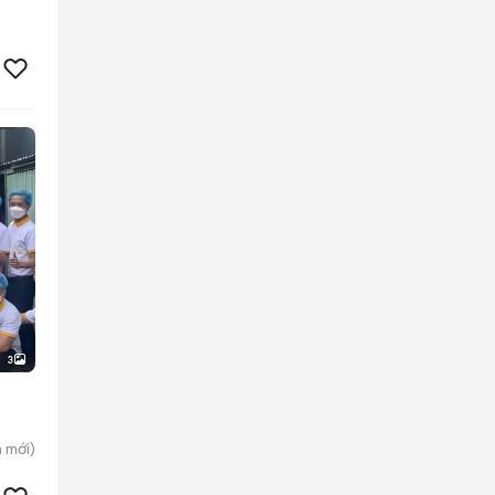
3
h
mới)