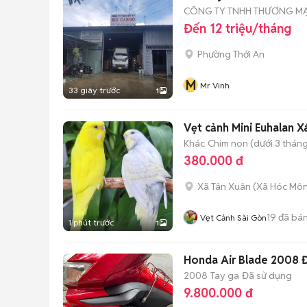
CÔNG TY TNHH THƯƠNG MẠI
Đến 12 triệu/tháng
Phường Thới An
M
Mr Vinh
33 giây trước
1
Vẹt cảnh Mini Euhalan 
Khác
Chim non (dưới 3 tháng
380.000 đ
Xã Tân Xuân
(
Xã Hóc Mô
19
đã bá
Vẹt Cảnh Sài Gòn
1 phút trước
1
Honda Air Blade 2008 
2008
Tay ga
Đã sử dụng
9.800.000 đ