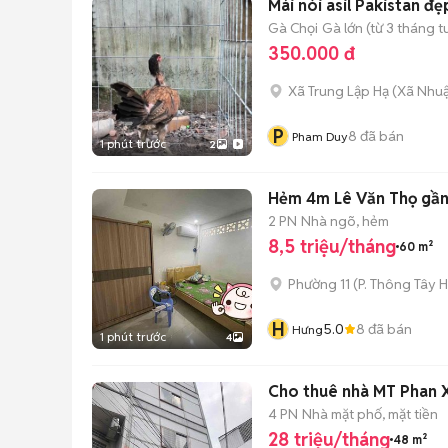
Mái nòi asil Pakistan đẹ
Gà Chọi
Gà lớn (từ 3 tháng t
350.000 đ
Xã Trung Lập Hạ
(
Xã Nhu
P
8
đã bán
Pham Duy
1 phút trước
2
Hẻm 4m Lê Văn Thọ gần 
2 PN
Nhà ngõ, hẻm
8,5 triệu/tháng
60 m²
Phường 11
(
P. Thông Tây H
H
5.0
8
đã bán
Hưng
1 phút trước
4
Cho thuê nhà MT Phan X
4 PN
Nhà mặt phố, mặt tiền
28 triệu/tháng
48 m²