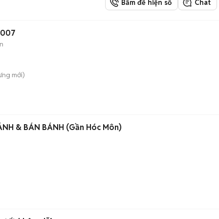
Bấm để hiện số
Chat
2007
n
ưng
mới)
ÁNH & BÁN BÁNH (Gần Hóc Môn)