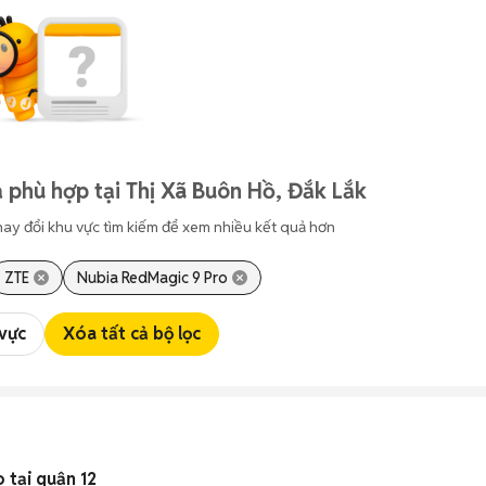
 phù hợp tại Thị Xã Buôn Hồ, Đắk Lắk
hay đổi khu vực tìm kiếm để xem nhiều kết quả hơn
ZTE
Nubia RedMagic 9 Pro
 vực
Xóa tất cả bộ lọc
 tại quận 12