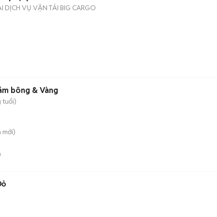
 DỊCH VỤ VẬN TẢI BIG CARGO
Xám bông & Vàng
 tuổi)
n
mới)
n
Đỏ