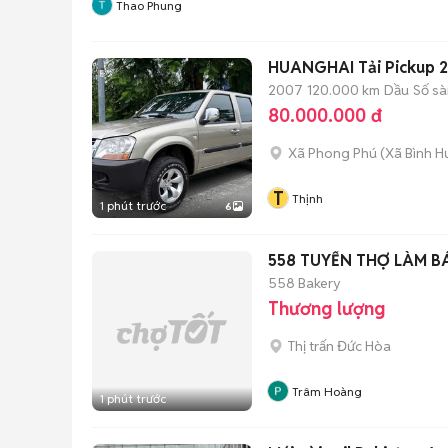
Thao Phung
HUANGHAI Tải Pickup 
2007
120.000 km
Dầu
Số sà
80.000.000 đ
Xã Phong Phú
(
Xã Bình H
T
Thịnh
1 phút trước
6
558 TUYỂN THỢ LÀM B
558 Bakery
Thương lượng
Thị trấn Đức Hòa
Trâm Hoàng
1 phút trước