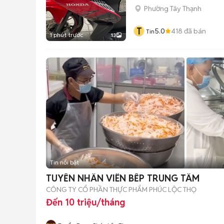
Phường Tây Thạnh
T
5.0
418
đã bán
Tin
1 phút trước
13
Tin nổi bật
TUYỂN NHÂN VIÊN BẾP TRUNG TÂM
CÔNG TY CỔ PHẦN THỰC PHẨM PHÚC LỘC THỌ
Đến 10 triệu/tháng