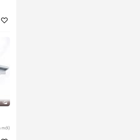
1
a
mới)