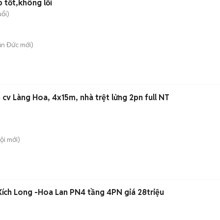
p tốt,không lỗi
uổi)
ận Đức
mới)
cv Làng Hoa, 4x15m, nhà trệt lửng 2pn full NT
ội
mới)
ích Long -Hoa Lan PN4 tầng 4PN giá 28triệu