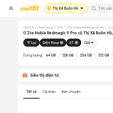
Thị Xã Buôn Hồ
Chợ Tốt
Điện thoại
ZTE
ZTE Nubia RedMagic 9 Pro
ZT
0 Zte Nubia Redmagic 9 Pro cũ Thị Xã Buôn Hồ
Lọc
Điện thoại
67
Giá
Dung lượng:
64 GB
128 GB
256 GB
512 GB
Siêu thị điện tử
Tất cả
Cá nhân
Bán chuyên