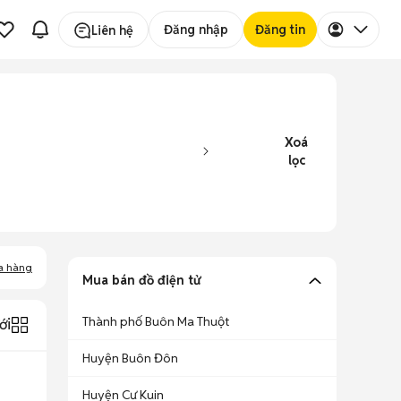
Đăng nhập
Đăng tin
Liên hệ
Xoá
lọc
a hàng
Mua bán đồ điện tử
Thành phố Buôn Ma Thuột
ới
Huyện Buôn Đôn
Huyện Cư Kuin