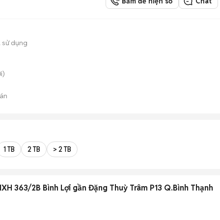
Bấm để hiện số
Chat
 sử dụng
i)
án
1 TB
2 TB
> 2 TB
XH 363/2B Bình Lợi gần Đặng Thuỳ Trâm P13 Q.Bình Thạnh