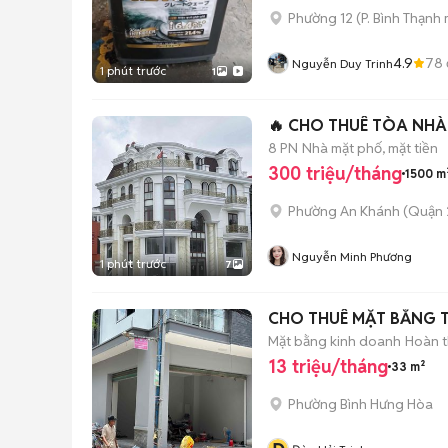
Phường 12
(
P. Bình Thạnh
4.9
78
Nguyễn Duy Trinh
1 phút trước
1
🔥 CHO THUÊ TÒA NHÀ
8 PN
Nhà mặt phố, mặt tiền
300 triệu/tháng
1500 m
Phường An Khánh (Quận 
Nguyễn Minh Phương
1 phút trước
7
CHO THUÊ MẶT BẰNG T
Mặt bằng kinh doanh
Hoàn t
13 triệu/tháng
33 m²
Phường Bình Hưng Hòa