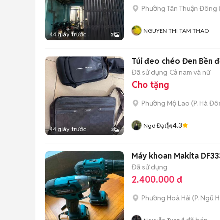
Phường Tân Thuận Đông
NGUYEN THI TAM THAO
44 giây trước
2
Túi đeo chéo Đen Bền 
Đã sử dụng
Cả nam và nữ
Cho tặng
Phường Mộ Lao
(
P. Hà Đ
4.3
Ngô Đạt🗽
44 giây trước
3
Máy khoan Makita DF33
Đã sử dụng
2.400.000 đ
Phường Hoà Hải
(
P. Ngũ 
4
đã bán