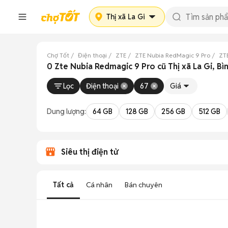
Thị xã La Gi
Chợ Tốt
Điện thoại
ZTE
ZTE Nubia RedMagic 9 Pro
ZT
0 Zte Nubia Redmagic 9 Pro cũ Thị xã La Gi, B
Lọc
Điện thoại
67
Giá
Dung lượng:
64 GB
128 GB
256 GB
512 GB
Siêu thị điện tử
Tất cả
Cá nhân
Bán chuyên