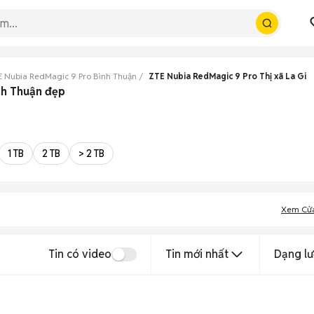
E Nubia RedMagic 9 Pro Bình Thuận
ZTE Nubia RedMagic 9 Pro Thị xã La Gi
ình Thuận đẹp
1 TB
2 TB
> 2 TB
Xem Cử
Tin có video
Tin mới nhất
Dạng lư