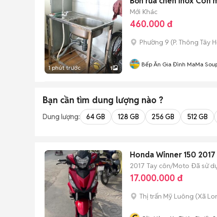
Bồn rửa chén Inox Còn 
Mới
Khác
460.000 đ
Phường 9
(
P. Thông Tây H
Bếp Ăn Gia Đình MaMa S
1 phút trước
1
Bạn cần tìm
dung lượng
nào ?
Dung lượng:
64 GB
128 GB
256 GB
512 GB
Honda Winner 150 2017 Đ
2017
Tay côn/Moto
Đã sử d
17.000.000 đ
Thị trấn Mỹ Luông
(
Xã Lo