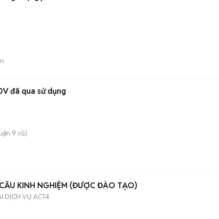
án
0V đã qua sử dụng
uận 9 cũ)
CẦU KINH NGHIỆM (ĐƯỢC ĐÀO TẠO)
 DỊCH VỤ ACT4