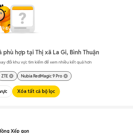
 phù hợp tại Thị xã La Gi, Bình Thuận
hay đổi khu vực tìm kiếm để xem nhiều kết quả hơn
ZTE
Nubia RedMagic 9 Pro
 vực
Xóa tất cả bộ lọc
Hồng Xếp gọn