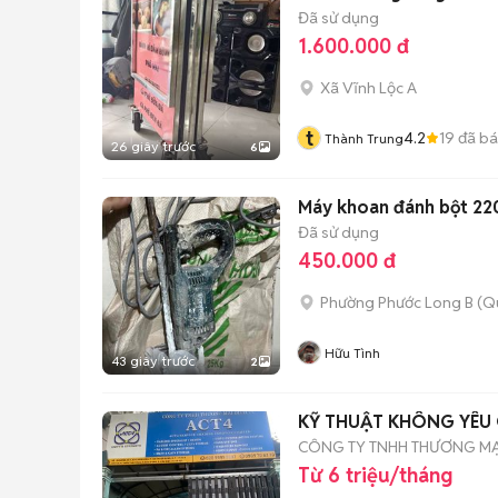
Đã sử dụng
1.600.000 đ
Xã Vĩnh Lộc A
t
4.2
19
đã b
Thành Trung
26 giây trước
6
Máy khoan đánh bột 22
Đã sử dụng
450.000 đ
Phường Phước Long B (Q
Hữu Tình
43 giây trước
2
KỸ THUẬT KHÔNG YÊU 
CÔNG TY TNHH THƯƠNG MẠI
Từ 6 triệu/tháng