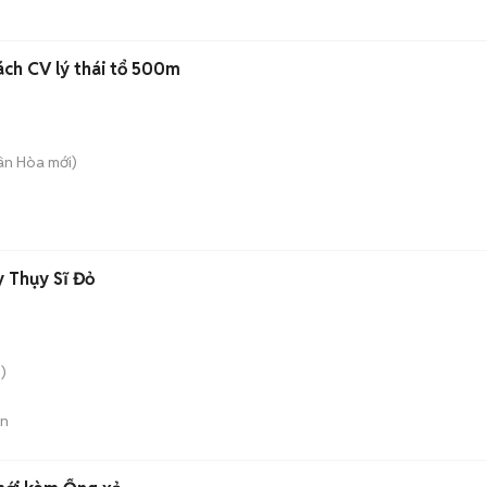
ách CV lý thái tổ 500m
uân Hòa
mới)
 Thụy Sĩ Đỏ
)
án