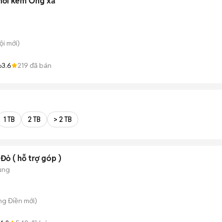
mới kèm Ống xả
ội
mới)
3.6
219
đã bán
oup
1 TB
2 TB
> 2 TB
ỏ ( hỗ trợ góp )
ụng
ng Điền
mới)