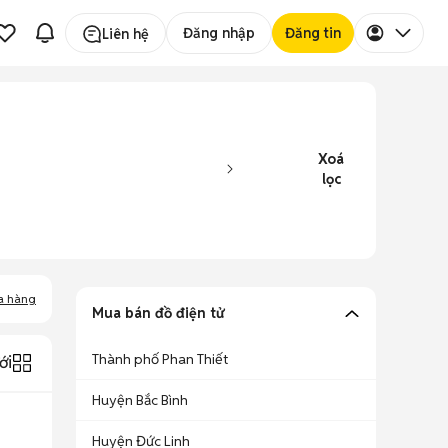
Đăng nhập
Đăng tin
Liên hệ
Xoá
lọc
a hàng
Mua bán đồ điện tử
Thành phố Phan Thiết
ới
Huyện Bắc Bình
Huyện Đức Linh