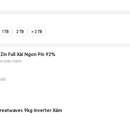
1 TB
2 TB
> 2 TB
Zin Full Xài Ngon Pin 92%
òn bảo hành
ới)
Greatwaves 9kg Inverter Xám