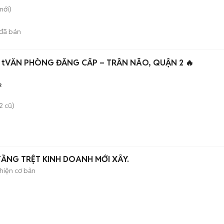
mới)
đã bán
 tVĂN PHÒNG ĐẲNG CẤP – TRẦN NÃO, QUẬN 2 🔥
²
2 cũ)
ẦNG TRỆT KINH DOANH MỚI XÂY.
hiện cơ bản