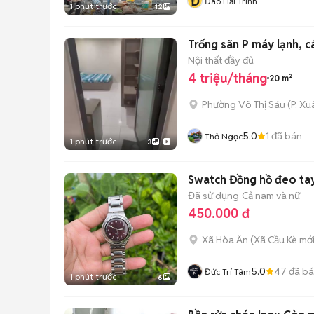
Đ
Đào Hải Trinh
1 phút trước
12
Trống sãn P máy lạnh, c
Nội thất đầy đủ
4 triệu/tháng
20 m²
Phường Võ Thị Sáu
(
P. X
5.0
1
đã bán
Thỏ Ngọc
1 phút trước
3
Swatch Đồng hồ đeo tay
Đã sử dụng
Cả nam và nữ
450.000 đ
Xã Hòa Ân
(
Xã Cầu Kè
mới
5.0
47
đã b
Đức Trí Tâm
1 phút trước
6