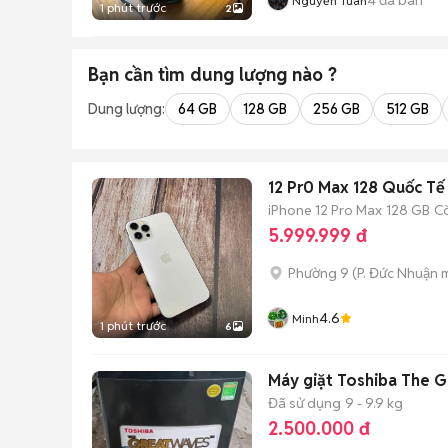
Nguyễn Tuan
1 phút trước
2
Bạn cần tìm
dung lượng
nào ?
Dung lượng:
64 GB
128 GB
256 GB
512 GB
12 Pr0 Max 128 Quốc Tế 
iPhone 12 Pro Max
128 GB
C
5.999.999 đ
Phường 9
(
P. Đức Nhuận
m
4.6
Minh
1 phút trước
6
Máy giặt Toshiba The 
Đã sử dụng
9 - 9.9 kg
2.500.000 đ