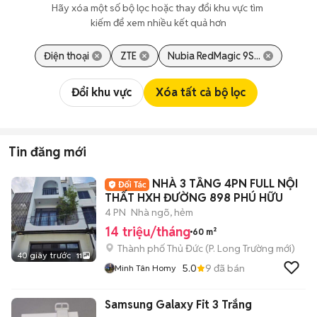
Hãy xóa một số bộ lọc hoặc thay đổi khu vực tìm 
kiếm để xem nhiều kết quả hơn
Điện thoại
ZTE
Nubia RedMagic 9S...
Đổi khu vực
Xóa tất cả bộ lọc
Tin đăng mới
NHÀ 3 TẦNG 4PN FULL NỘI
THẤT HXH ĐƯỜNG 898 PHÚ HỮU
4 PN
Nhà ngõ, hẻm
14 triệu/tháng
60 m²
Thành phố Thủ Đức
(
P. Long Trường
mới)
40 giây trước
11
5.0
9
đã bán
Minh Tân Homy
Samsung Galaxy Fit 3 Trắng