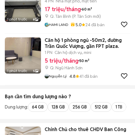
4 PN
Nhà mặt phố, mặt tiền
17 triệu/tháng
60 m²
Q. Tân Bình
(
P. Tân Sơn
mới)
1 phút trước
8
5.0
24
đã bán
HAMI LAND
Căn hộ 1 phòng ngủ -50m2, đường
Trần Quốc Vượng, gần FPT plaza.
1 PN
Căn hộ dịch vụ, mini
5 triệu/tháng
50 m²
Q. Ngũ Hành Sơn
1 phút trước
5
4.8
41
đã bán
Nguyễn Lý
Bạn cần tìm
dung lượng
nào ?
Dung lượng:
64 GB
128 GB
256 GB
512 GB
1 TB
2 
Chính Chủ cho thuê CHDV Ban Công