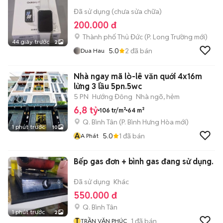
Đã sử dụng (chưa sửa chữa)
200.000 đ
Thành phố Thủ Đức
(
P. Long Trường
mới)
44 giây trước
2
5.0
2
đã bán
Dua Hau
Nhà ngay mã lò-lê văn quới 4x16m
lửng 3 lầu 5pn.5wc
5 PN
Hướng Đông
Nhà ngõ, hẻm
6,8 tỷ
106 tr/m²
64 m²
Q. Bình Tân
(
P. Bình Hưng Hòa
mới)
1 phút trước
10
A
5.0
1
đã bán
A Phát
Bếp gas đơn + bình gas đang sử dụng.
Đã sử dụng
Khác
550.000 đ
Q. Bình Tân
1 phút trước
2
T
1
đã bán
TRẦN VĂN PHÚC