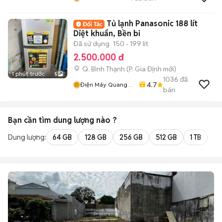
Tủ lạnh Panasonic 188 lít
Diệt khuẩn, Bền bỉ
Đã sử dụng
150 - 199 lít
2.500.000 đ
Q. Bình Thạnh
(
P. Gia Định
mới)
1 phút trước
5
1036
đã
4.7
Điện Máy Quang
bán
Phát
Bạn cần tìm
dung lượng
nào ?
Dung lượng:
64 GB
128 GB
256 GB
512 GB
1 TB
2 