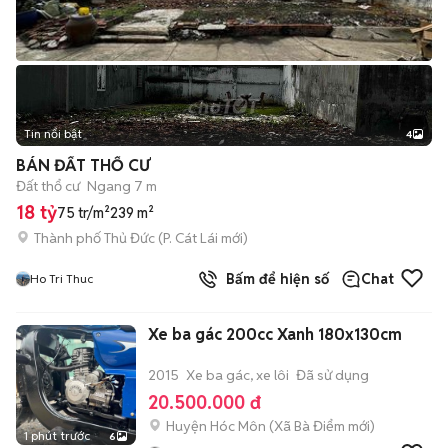
Tin nổi bật
4
BÁN ĐẤT THỔ CƯ
Đất thổ cư
Ngang 7 m
18 tỷ
75 tr/m²
239 m²
Thành phố Thủ Đức
(
P. Cát Lái
mới)
Bấm để hiện số
Chat
Ho Tri Thuc
Xe ba gác 200cc Xanh 180x130cm
2015
Xe ba gác, xe lôi
Đã sử dụng
20.500.000 đ
Huyện Hóc Môn
(
Xã Bà Điểm
mới)
1 phút trước
6