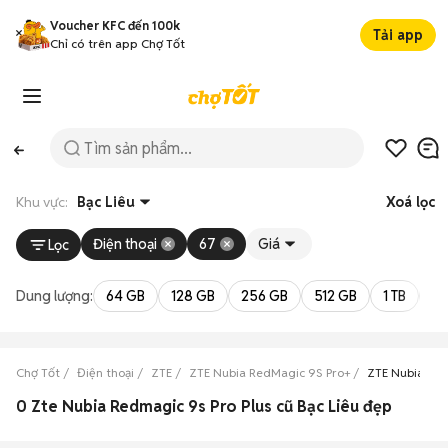
Voucher KFC đến 100k
Tải app
Chỉ có trên app Chợ Tốt
Khu vực:
Bạc Liêu
Xoá lọc
Điện thoại
67
Giá
Lọc
Dung lượng:
64 GB
128 GB
256 GB
512 GB
1 TB
2 
Chợ Tốt
Điện thoại
ZTE
ZTE Nubia RedMagic 9S Pro+
ZTE Nubia Red
0 Zte Nubia Redmagic 9s Pro Plus cũ Bạc Liêu đẹp