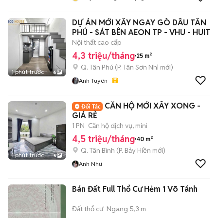
Ms Ngân
DỰ ÁN MỚI XÂY NGAY GÒ DẦU TÂN
PHÚ - SÁT BÊN AEON TP - VHU - HUIT
Nội thất cao cấp
4,3 triệu/tháng
25 m²
Q. Tân Phú
(
P. Tân Sơn Nhì
mới)
1 phút trước
6
Anh Tuyên
CĂN HỘ MỚI XÂY XONG -
GIÁ RẺ
1 PN
Căn hộ dịch vụ, mini
4,5 triệu/tháng
40 m²
Q. Tân Bình
(
P. Bảy Hiền
mới)
1 phút trước
5
Anh Như
Bán Đất Full Thổ Cư Hẻm 1 Võ Tánh
Đất thổ cư
Ngang 5,3 m