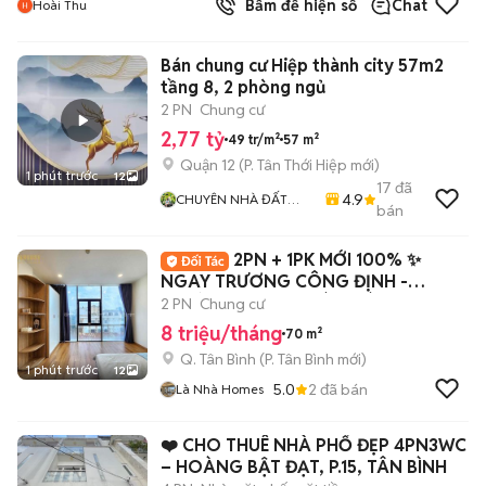
Bấm để hiện số
Chat
Hoài Thu
Bán chung cư Hiệp thành city 57m2
tầng 8, 2 phòng ngủ
2 PN
Chung cư
2,77 tỷ
49 tr/m²
57 m²
Quận 12
(
P. Tân Thới Hiệp
mới)
1 phút trước
12
17
đã
4.9
CHUYÊN NHÀ ĐẤT
bán
QUẬN 12
2PN + 1PK MỚI 100% ✨
NGAY TRƯƠNG CÔNG ĐỊNH -
TRƯỜNG CHINH - BÀU CÁT
2 PN
Chung cư
8 triệu/tháng
70 m²
Q. Tân Bình
(
P. Tân Bình
mới)
1 phút trước
12
5.0
2
đã bán
Là Nhà Homes
❤️ CHO THUÊ NHÀ PHỐ ĐẸP 4PN3WC
– HOÀNG BẬT ĐẠT, P.15, TÂN BÌNH