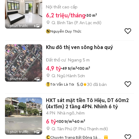
Nội thất cao cấp
6,2 triệu/tháng
30 m²
Q. Bình Tân
(
P. An Lạc
mới)
1 phút trước
6
N
Nguyễn Duy Thức
Khu đô thị ven sông hòa quý
Đất thổ cư
Ngang 5 m
4,9 tỷ
49 tr/m²
100 m²
Q. Ngũ Hành Sơn
1 phút trước
4
T
5.0
30
đã bán
Tôi Vẫn Là Tôi
HXT sát mặt tiền Tô Hiệu, DT 60m2
(4x15m) 2 tầng 4PN. Nhỉnh 6 tỷ
4 PN
Nhà ngõ, hẻm
6 tỷ
100 tr/m²
60 m²
Q. Tân Phú
(
P. Phú Thạnh
mới)
1 phút trước
9
C
Chuyên Trang Bất Động Sản