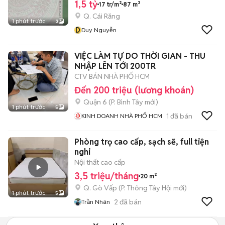
1,5 tỷ
17 tr/m²
87 m²
Q. Cái Răng
1 phút trước
3
D
Duy Nguyễn
VIỆC LÀM TỰ DO THỜI GIAN - THU
NHẬP LÊN TỚI 200TR
CTV BÁN NHÀ PHỐ HCM
Đến 200 triệu (lương khoán)
Quận 6
(
P. Bình Tây
mới)
1 phút trước
5
1
đã bán
KINH DOANH NHÀ PHỐ HCM
Phòng trọ cao cấp, sạch sẽ, full tiện
nghi
Nội thất cao cấp
3,5 triệu/tháng
20 m²
Q. Gò Vấp
(
P. Thông Tây Hội
mới)
1 phút trước
5
2
đã bán
Trần Nhân