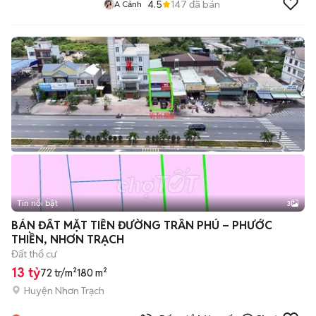
4.5
147
đã bán
A Cảnh
Tin nổi bật
3
BÁN ĐẤT MẶT TIỀN ĐƯỜNG TRẦN PHÚ – PHƯỚC
THIỀN, NHƠN TRẠCH
Đất thổ cư
13 tỷ
72 tr/m²
180 m²
Huyện Nhơn Trạch