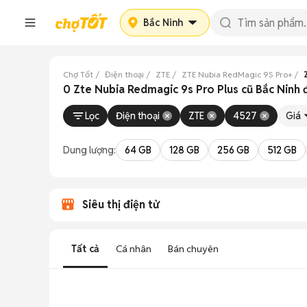
Bắc Ninh
Chợ Tốt
Điện thoại
ZTE
ZTE Nubia RedMagic 9S Pro+
0 Zte Nubia Redmagic 9s Pro Plus cũ Bắc Ninh 
Lọc
Điện thoại
ZTE
4527
Giá
Dung lượng:
64 GB
128 GB
256 GB
512 GB
Siêu thị điện tử
Tất cả
Cá nhân
Bán chuyên