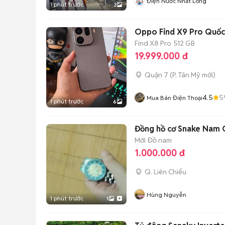
Điện Nước Nhất Long
1 phút trước
3
Oppo Find X9 Pro Quốc
Find X8 Pro
512 GB
19.999.000 đ
Quận 7
(
P. Tân Mỹ
mới)
4.5
5
Mua Bán Điện Thoại
1 phút trước
6
Đồng hồ cơ Snake Nam 
Mới
Đồ nam
1.000.000 đ
Q. Liên Chiểu
Hùng Nguyễn
1 phút trước
1