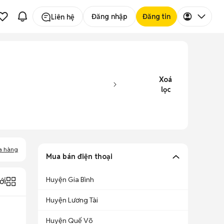
Đăng nhập
Đăng tin
Liên hệ
Xoá
lọc
a hàng
Mua bán điện thoại
Huyện Gia Bình
ới
Huyện Lương Tài
Huyện Quế Võ