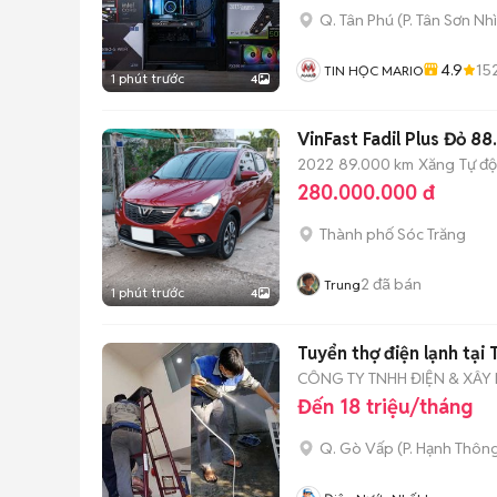
Q. Tân Phú
(
P. Tân Sơn Nhì
4.9
15
TIN HỌC MARIO
1 phút trước
4
VinFast Fadil Plus Đỏ 8
2022
89.000 km
Xăng
Tự đ
280.000.000 đ
Thành phố Sóc Trăng
2
đã bán
Trung
1 phút trước
4
Tuyển thợ điện lạnh tại
CÔNG TY TNHH ĐIỆN & XÂ
Đến 18 triệu/tháng
Q. Gò Vấp
(
P. Hạnh Thôn