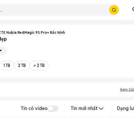
ZTE Nubia RedMagic 9S Pro+ Bắc Ninh
đẹp
1 TB
2 TB
> 2 TB
Xem Cử
Tin có video
Tin mới nhất
Dạng lư