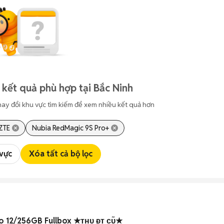
 kết quả phù hợp tại Bắc Ninh
hay đổi khu vực tìm kiếm để xem nhiều kết quả hơn
ZTE
Nubia RedMagic 9S Pro+
 vực
Xóa tất cả bộ lọc
o 12/256GB Fullbox ★ᴛʜᴜ ᴆᴛ ᴄᴜ̃★