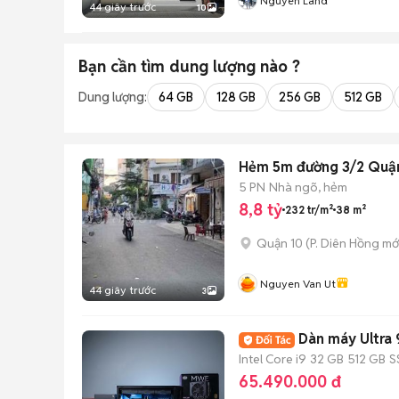
Nguyên Land
44 giây trước
10
Bạn cần tìm
dung lượng
nào ?
Dung lượng:
64 GB
128 GB
256 GB
512 GB
Hẻm 5m đường 3/2 Quận
5 PN
Nhà ngõ, hẻm
8,8 tỷ
232 tr/m²
38 m²
Quận 10
(
P. Diên Hồng
mớ
Nguyen Van Ut
44 giây trước
3
Dàn máy Ultra 
Intel Core i9
32 GB
512 GB
S
65.490.000 đ