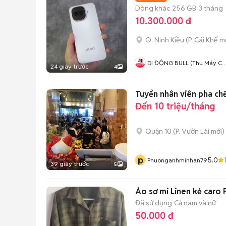
Dòng khác
256 GB
3 tháng
10.300.000 đ
Q. Ninh Kiều
(
P. Cái Khế
mớ
DI ĐỘNG BULL (Thu Máy Cũ 
24 giây trước
4
Góp Ko Cần Trả Trước)
Tuyển nhân viên pha ch
Đến 10 triệu/tháng
Quận 10
(
P. Vườn Lài
mới)
p
5.0
Phuonganhminhan79
39 giây trước
5
Áo sơ mi Linen kẻ caro 
Đã sử dụng
Cả nam và nữ
50.000 đ