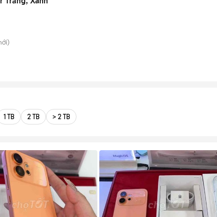
r Trắng, Xanh
ới)
1 TB
2 TB
> 2 TB