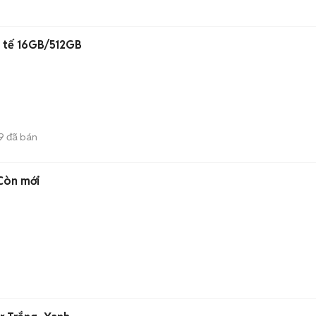
 tế 16GB/512GB
9
đã bán
Còn mới