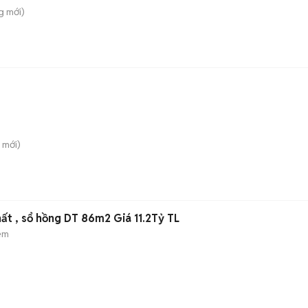
g
mới)
mới)
hất , sổ hồng DT 86m2 Giá 11.2Tỷ TL
ẻm