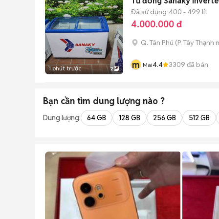
Tủ đông Sanaky Inverte
Đã sử dụng
400 - 499 lít
4.000.000 đ
Q. Tân Phú
(
P. Tây Thạnh
m
m
4.4
3309
đã bán
Mai
1 phút trước
2
Bạn cần tìm
dung lượng
nào ?
Dung lượng:
64 GB
128 GB
256 GB
512 GB