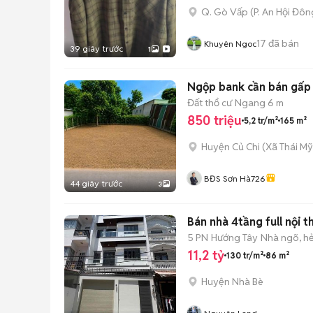
Q. Gò Vấp
(
P. An Hội Đôn
17
đã bán
Khuyên Ngoc
39 giây trước
1
Ngộp bank cần bán gấp
Đất thổ cư
Ngang 6 m
850 triệu
5,2 tr/m²
165 m²
Huyện Củ Chi
(
Xã Thái Mỹ
BĐS Sơn Hà726
44 giây trước
3
Bán nhà 4tầng full nội t
5 PN
Hướng Tây
Nhà ngõ, h
11,2 tỷ
130 tr/m²
86 m²
Huyện Nhà Bè