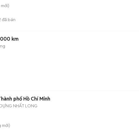
mới)
2
đã bán
8.000 km
ộng
 Thành phố Hồ Chí Minh
Y DỰNG NHẤT LONG
g
mới)