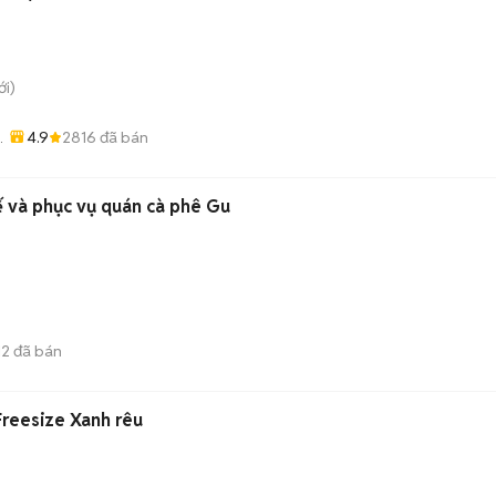
i)
4.9
2816
đã bán
-
ế và phục vụ quán cà phê Gu
12
đã bán
Freesize Xanh rêu