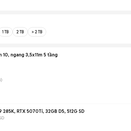
1 TB
2 TB
> 2 TB
 10, ngang 3,5x11m 5 tầng
i)
9 285K, RTX 5070Ti, 32GB D5, 512G SD
SD