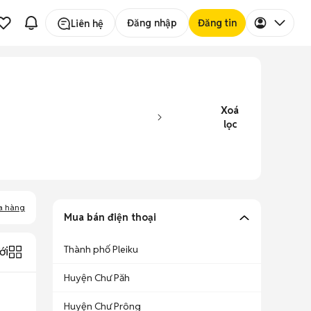
Đăng nhập
Đăng tin
Liên hệ
Xoá
lọc
a hàng
Mua bán điện thoại
Thành phố Pleiku
ới
Huyện Chư Păh
Huyện Chư Prông