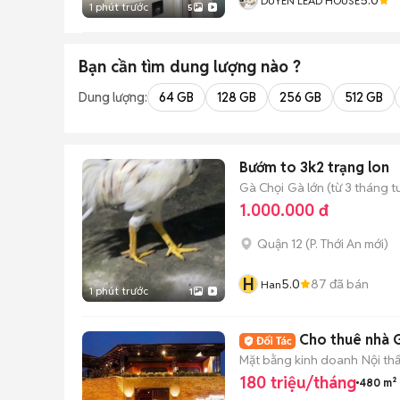
DUYÊN LEAD HOUSE
1 phút trước
5
Bạn cần tìm
dung lượng
nào ?
Dung lượng:
64 GB
128 GB
256 GB
512 GB
Bướm to 3k2 trạng lon
Gà Chọi
Gà lớn (từ 3 tháng t
1.000.000 đ
Quận 12
(
P. Thới An
mới)
H
5.0
87
đã bán
Han
1 phút trước
1
Cho thuê nhà 
Mặt bằng kinh doanh
Nội th
180 triệu/tháng
480 m²