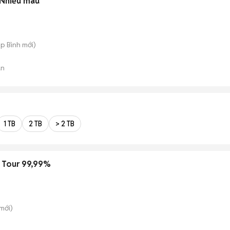
 Nhiều màu
ệp Bình
mới)
án
1 TB
2 TB
> 2 TB
S Tour 99,99%
mới)