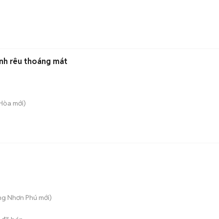
anh rêu thoáng mát
 Hòa
mới)
ăng Nhơn Phú
mới)