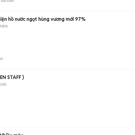
đã bán
 diện hồ nước ngọt hùng vương mới 97%
 hẻm
án
EN STAFF )
ods