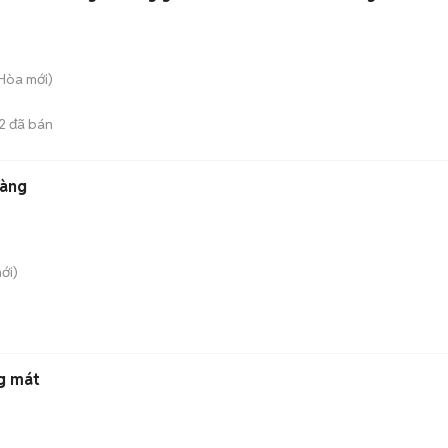
 Hòa
mới)
2
đã bán
Vàng
ới)
g mát