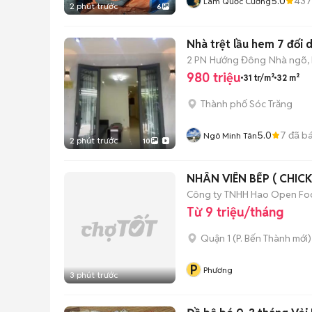
5.0
437
Lâm Quốc Cường
2 phút trước
6
Nhà trệt lầu hem 7 đối
2 PN
Hướng Đông
Nhà ngõ,
980 triệu
31 tr/m²
32 m²
Thành phố Sóc Trăng
5.0
7
đã b
Ngô Minh Tân
2 phút trước
10
NHÂN VIÊN BẾP ( CHICK
Công ty TNHH Hao Open Fo
Từ 9 triệu/tháng
Quận 1
(
P. Bến Thành
mới)
P
Phương
3 phút trước