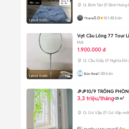
Q. Bình Tân
(
P. Bình Hưng
5.0
161
đã bán
Thava
1 phút trước
1
Vợt Cầu Lông 77 Tour 
Mới
1.900.000 đ
Q. Cầu Giấy
(
P. Nghĩa Đô
1
đã bán
Bún Real
1 phút trước
5
️🎉️🎉10/9 TRỐNG PHÒ
3,3 triệu/tháng
25 m²
Q. Gò Vấp
(
P. Gò Vấp
mới
5.0