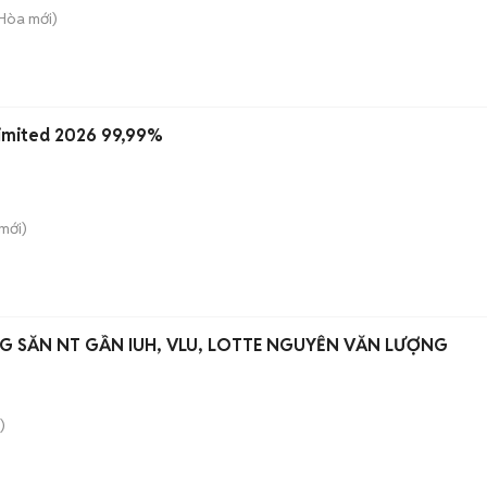
 Hòa
mới)
Limited 2026 99,99%
mới)
NG SẴN NT GẦN IUH, VLU, LOTTE NGUYỄN VĂN LƯỢNG
)