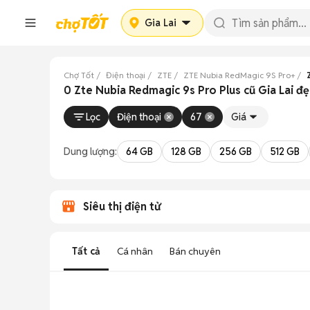
Gia Lai
Chợ Tốt
Điện thoại
ZTE
ZTE Nubia RedMagic 9S Pro+
0 Zte Nubia Redmagic 9s Pro Plus cũ Gia Lai đ
Lọc
Điện thoại
67
Giá
Dung lượng:
64 GB
128 GB
256 GB
512 GB
Siêu thị điện tử
Tất cả
Cá nhân
Bán chuyên