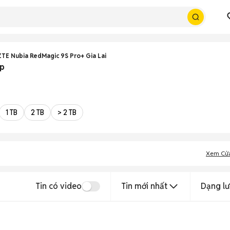
ZTE Nubia RedMagic 9S Pro+ Gia Lai
ẹp
1 TB
2 TB
> 2 TB
Xem Cử
Tin có video
Tin mới nhất
Dạng lư