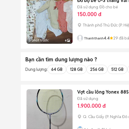
Đồ bộ bé 0-3 tháng Vải
Đã sử dụng
Đồ cho bé
150.000 đ
Thành phố Thủ Đức
(
P. Hi
4.4
29
đã b
Thanhthanh
3 phút trước
6
Bạn cần tìm
dung lượng
nào ?
Dung lượng:
64 GB
128 GB
256 GB
512 GB
Vợt cầu lông Yonex 88
Đã sử dụng
1.900.000 đ
Q. Cầu Giấy
(
P. Nghĩa Đô