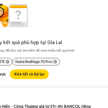
 kết quả phù hợp tại Gia Lai
hay đổi khu vực tìm kiếm để xem nhiều kết quả hơn
ZTE
Nubia RedMagic 9S Pro+
 vực
Xóa tất cả bộ lọc
Hiến - Công Thương giá từ 3Tr-4tr BANCOL riêng