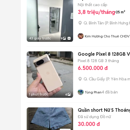
Nội thất cao cấp
3,8 triệu/tháng
25 m²
Q. Bình Tân
(
P. Bình Hưng
Kim Hương Cho Thuê CHDV
43 giây trước
9
Google Pixel 8 128GB 
Pixel 8
128 GB
3 tháng
6.500.000 đ
Q. Cầu Giấy
(
P. Yên Hòa
m
4
đã bán
Tùng Phan
1 phút trước
6
Quần short Nữ S Thoán
Đã sử dụng
Đồ nữ
30.000 đ