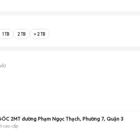
1 TB
2 TB
> 2 TB
uổi)
GÓC 2MT đường Phạm Ngọc Thạch, Phường 7, Quận 3
ất cao cấp