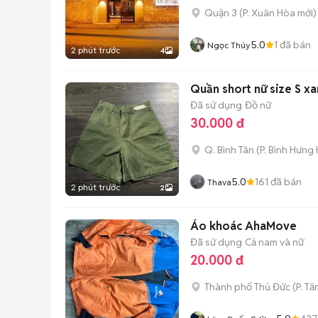
Quận 3
(
P. Xuân Hòa
mới)
5.0
1
đã bán
Ngọc Thúy
2 phút trước
4
Quần short nữ size S x
Đã sử dụng
Đồ nữ
30.000 đ
Q. Bình Tân
(
P. Bình Hưng
5.0
161
đã bán
Thava
2 phút trước
2
Áo khoác AhaMove
Đã sử dụng
Cả nam và nữ
20.000 đ
Thành phố Thủ Đức
(
P. T