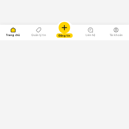
Trang chủ
Quản lý tin
Liên hệ
Tài khoản
Đăng tin
109.000 Bình chọn
Tải ứng dụng Chợ Tốt
Về Chợ Tốt
Quy chế sàn
Chính sách bảo mật
Giải quyết tranh chấp
CÔNG TY TNHH CHỢ TỐT - Người đại diện theo pháp luật:
Nguyễn Trọng Tấn; GPDKKD: 0312120782 do Sở KH & ĐT TP.HCM cấp ngày