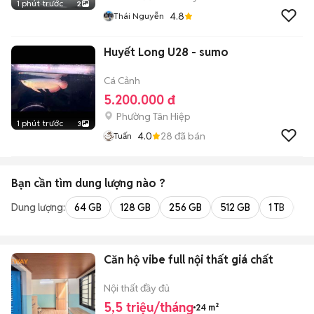
1 phút trước
2
4.8
Thái Nguyễn
Huyết Long U28 - sumo
Cá Cảnh
5.200.000 đ
Phường Tân Hiệp
1 phút trước
3
4.0
28
đã bán
Tuấn
Bạn cần tìm
dung lượng
nào ?
Dung lượng:
64 GB
128 GB
256 GB
512 GB
1 TB
2 
Căn hộ vibe full nội thất giá chất
Nội thất đầy đủ
5,5 triệu/tháng
24 m²