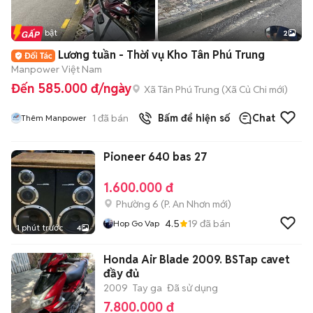
Tin nổi bật
2
Lương tuần - Thời vụ Kho Tân Phú Trung
Manpower Việt Nam
Đến 585.000 đ/ngày
Xã Tân Phú Trung
(
Xã Củ Chi
mới)
1
đã bán
Bấm để hiện số
Chat
Thêm Manpower
Pioneer 640 bas 27
1.600.000 đ
Phường 6
(
P. An Nhơn
mới)
4.5
19
đã bán
Hop Go Vap
1 phút trước
4
Honda Air Blade 2009. BSTap cavet
đầy đủ
2009
Tay ga
Đã sử dụng
7.800.000 đ