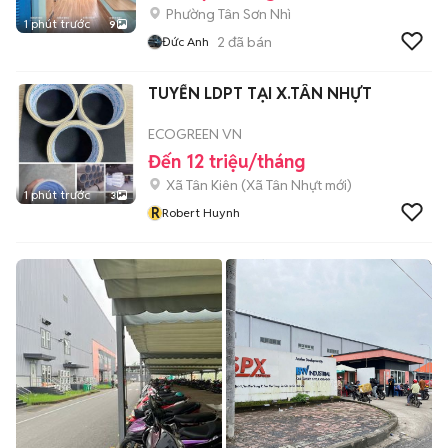
Phường Tân Sơn Nhì
1 phút trước
9
2
đã bán
Đức Anh
TUYỂN LDPT TẠI X.TÂN NHỰT
ECOGREEN VN
Đến 12 triệu/tháng
Xã Tân Kiên
(
Xã Tân Nhựt
mới)
1 phút trước
3
R
Robert Huynh