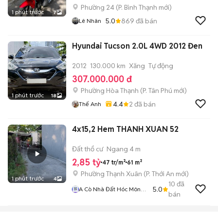
Phường 24
(
P. Bình Thạnh
mới)
1 phút trước
7
5.0
869
đã bán
Lê Nhân
Hyundai Tucson 2.0L 4WD 2012 Đen
2012
130.000 km
Xăng
Tự động
307.000.000 đ
Phường Hòa Thạnh
(
P. Tân Phú
mới)
1 phút trước
18
4.4
2
đã bán
Thế Anh
4x15,2 Hem THANH XUAN 52
Đất thổ cư
Ngang 4 m
2,85 tỷ
47 tr/m²
61 m²
Phường Thạnh Xuân
(
P. Thới An
mới)
1 phút trước
4
10
đã
5.0
A Cò Nhà Đất Hóc Môn
bán
Q12 Gò Vấp