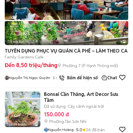
Tin nổi bật
5
TUYỂN DỤNG PHỤC VỤ QUÁN CÀ PHÊ – LÀM THEO CA
Family Gardens Cafe
Đến 8,50 triệu/tháng
Phường 7
(
P. Hạnh Thông
mới)
6
đã bán
Bấm để hiện số
Chat
Nguyễn Thị Ngọc Quyên
Bonsai Cần Thăng, Art Decor Sưu
Tầm
Đã sử dụng
Cây cảnh ngoài trời
150.000 đ
Phường Tân Sơn Nhì
1 phút trước
1
5.0
26
đã bán
Nguyễn Hoàng