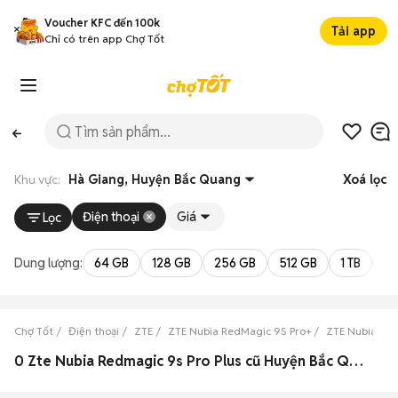
Voucher KFC đến 100k
Tải app
Chỉ có trên app Chợ Tốt
Khu vực:
Hà Giang, Huyện Bắc Quang
Xoá lọc
Điện thoại
Giá
Lọc
Dung lượng:
64 GB
128 GB
256 GB
512 GB
1 TB
2 
Chợ Tốt
Điện thoại
ZTE
ZTE Nubia RedMagic 9S Pro+
ZTE Nubia Red
0 Zte Nubia Redmagic 9s Pro Plus cũ Huyện Bắc Quang, Hà Giang đẹp