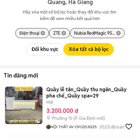
Quang, Hà Giang
Hãy xóa một số bộ lọc hoặc thay đổi khu vực tìm 
kiếm để xem nhiều kết quả hơn
Điện thoại
ZTE
Nubia RedMagic 9S...
Đổi khu vực
Xóa tất cả bộ lọc
Tin đăng mới
Quầy lễ tân_Quầy thu ngân_Quầy
pha chế_Quầy spa=29
Mới
3.200.000 đ
Phường 15
(
P. Gia Định
mới)
1 phút trước
1
3523
đã bán
NỘI THẤT AV O9O253l225