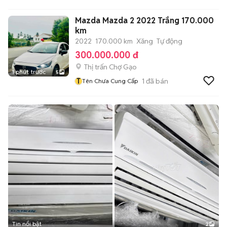
Mazda Mazda 2 2022 Trắng 170.000
km
2022
170.000 km
Xăng
Tự động
300.000.000 đ
Thị trấn Chợ Gạo
1 phút trước
5
T
1
đã bán
Tên Chưa Cung Cấp
Tin nổi bật
2