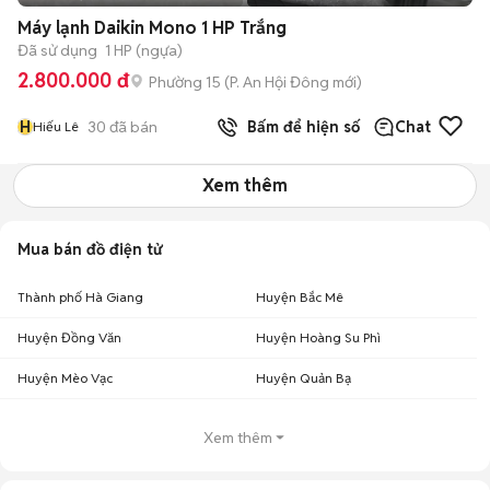
Máy lạnh Daikin Mono 1 HP Trắng
Đã sử dụng
1 HP (ngựa)
2.800.000 đ
Phường 15
(
P. An Hội Đông
mới)
H
30
đã bán
Bấm để hiện số
Chat
Hiếu Lê
Xem thêm
Mua bán đồ điện tử
Thành phố Hà Giang
Huyện Bắc Mê
Huyện Đồng Văn
Huyện Hoàng Su Phì
Huyện Mèo Vạc
Huyện Quản Bạ
Xem thêm