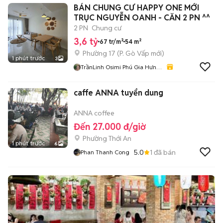
BÁN CHUNG CƯ HAPPY ONE MỚI
TRỤC NGUYỄN OANH - CĂN 2 PN ^^
2 PN
Chung cư
3,6 tỷ
67 tr/m²
54 m²
Phường 17
(
P. Gò Vấp
mới)
1 phút trước
3
TrầnLinh Osimi Phú Gia Hưng
Sg Coop
caffe ANNA tuyển dung
ANNA coffee
Đến 27.000 đ/giờ
Phường Thới An
1 phút trước
6
5.0
1
đã bán
Phan Thanh Cong