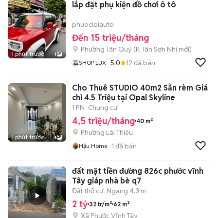
lắp đặt phụ kiện đồ chơi ô tô
phuocloiauto
Đến 15 triệu/tháng
Phường Tân Quý
(
P. Tân Sơn Nhì
mới)
1 phút trước
1
5.0
12
đã bán
SHOP LUX
Cho Thuê STUDIO 40m2 Sẵn rèm Giá
chỉ 4.5 Triệu tại Opal Skyline
1 PN
Chung cư
4,5 triệu/tháng
40 m²
Phường Lái Thiêu
1 phút trước
4
1
đã bán
Hậu Home
đất mặt tiền đường 826c phước vĩnh
Tây giáp nhà bè q7
Đất thổ cư
Ngang 4,3 m
2 tỷ
32 tr/m²
62 m²
Xã Phước Vĩnh Tây