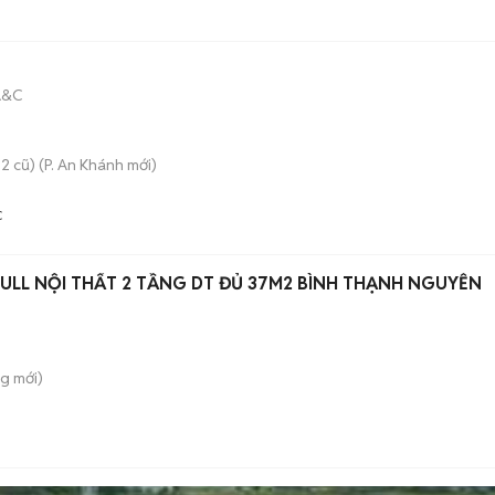
A&C
2 cũ)
(
P. An Khánh
mới)
C
FULL NỘI THẤT 2 TẦNG DT ĐỦ 37M2 BÌNH THẠNH NGUYỄN
ng
mới)