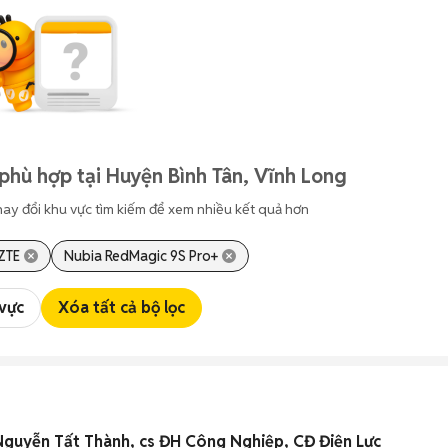
phù hợp tại Huyện Bình Tân, Vĩnh Long
hay đổi khu vực tìm kiếm để xem nhiều kết quả hơn
ZTE
Nubia RedMagic 9S Pro+
 vực
Xóa tất cả bộ lọc
Nguyễn Tất Thành, cs ĐH Công Nghiệp, CĐ Điện Lực