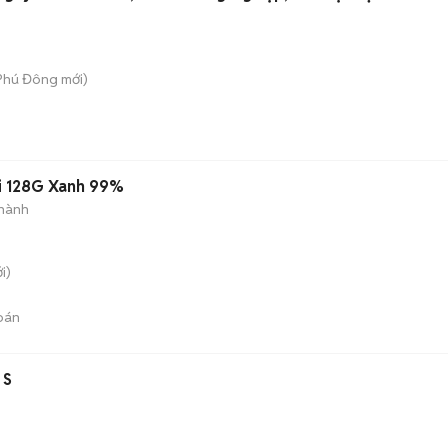
 Phú Đông
mới)
fi 128G Xanh 99%
hành
i)
bán
 S