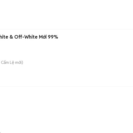
hite & Off-White Mới 99%
. Cẩm Lệ
mới)
n