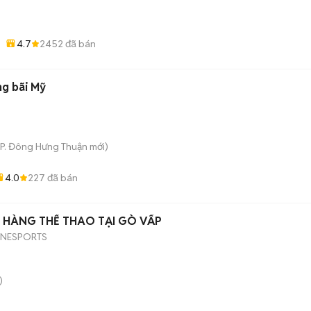
)
4.7
2452
đã bán
ng bãi Mỹ
P. Đông Hưng Thuận
mới)
4.0
227
đã bán
 HÀNG THỂ THAO TẠI GÒ VẤP
ONESPORTS
)