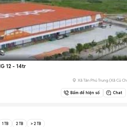
NG 12 - 14tr
Xã Tân Phú Trung
(
Xã Củ Ch
Bấm để hiện số
Chat
1 TB
2 TB
> 2 TB