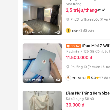
Nhà trống
2,5 triệu/tháng
12 m²
Phường Thạnh Lộc
(
P. An
T
3
đã bán
Thành
33 giây trước
10
iPad Mini 7 Wi
iPad mini 7
128 GB
Còn bảo 
11.500.000 đ
Phường 10
(
P. Vườn Lài
mớ
5.0
97
đã 
MIKI STORE
42 giây trước
4
Đầm Nữ Trắng Kem Size
Đã sử dụng
Đồ nữ
30.000 đ