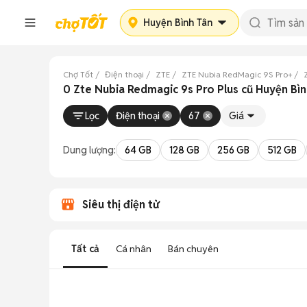
Huyện Bình Tân
Chợ Tốt
Điện thoại
ZTE
ZTE Nubia RedMagic 9S Pro+
0 Zte Nubia Redmagic 9s Pro Plus cũ Huyện Bìn
Lọc
Điện thoại
67
Giá
Dung lượng:
64 GB
128 GB
256 GB
512 GB
Siêu thị điện tử
Tất cả
Cá nhân
Bán chuyên