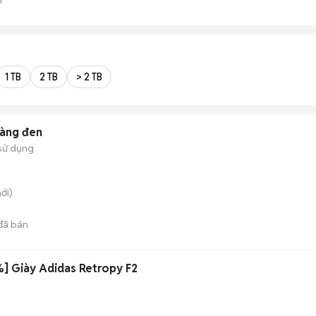
1 TB
2 TB
> 2 TB
àng đen
sử dụng
ới)
đã bán
] Giày Adidas Retropy F2