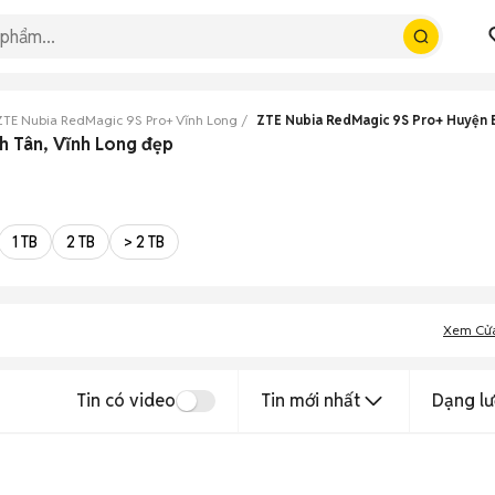
ZTE Nubia RedMagic 9S Pro+ Vĩnh Long
ZTE Nubia RedMagic 9S Pro+ Huyện 
h Tân, Vĩnh Long đẹp
1 TB
2 TB
> 2 TB
Xem Cử
Tin có video
Tin mới nhất
Dạng lư