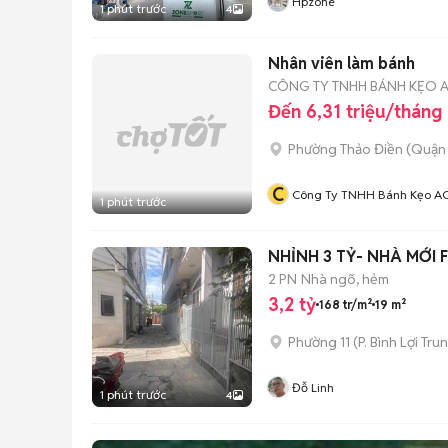
Hpzone
1 phút trước
4
Nhân viên làm bánh
CÔNG TY TNHH BÁNH KẸO 
Đến 6,31 triệu/tháng
Phường Thảo Điền (Quận 
C
Công Ty TNHH Bánh Kẹo A
1 phút trước
NHỈNH 3 TỶ- NHÀ MỚI 
2 PN
Nhà ngõ, hẻm
3,2 tỷ
168 tr/m²
19 m²
Phường 11
(
P. Bình Lợi Tru
Đỗ Linh
1 phút trước
4