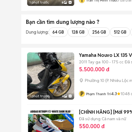
T
Trần Thị Minh Thảo
1 phút trước
8
Bạn cần tìm
dung lượng
nào ?
Dung lượng:
64 GB
128 GB
256 GB
512 GB
Yamaha Nouvo LX 135 V
2011
Tay ga
100 - 175 cc
Đã 
5.500.000 đ
Phường 10
(
P. Nhiêu Lộc
m
P
4.3
1048
Phạm Thanh Trí
1 phút trước
4
[CHÍNH HÃNG] [Mới 99%
Đã sử dụng
Cả nam và nữ
550.000 đ