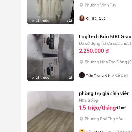
Phường Vĩnh Tuy
Chi Bùi Quỳnh
1 phút trước
2
Logitech Brio 500 Grap
Đã sử dụng (chưa sửa chữa)
2.250.000 đ
Phường Hòa Thọ Đông
(
P
9
đã bán
Trần Trung Kiên
1 phút trước
1
phòng trọ giá sinh viên
Nhà trống
1,5 triệu/tháng
12 m²
Phường Phú Thọ Hòa
3
đã bá