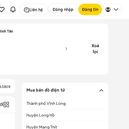
Đăng nhập
Đăng tin
Liên hệ
Bình Tân
Xoá
lọc
a hàng
Mua bán đồ điện tử
Thành phố Vĩnh Long
ới
Huyện Long Hồ
Huyện Mang Thít