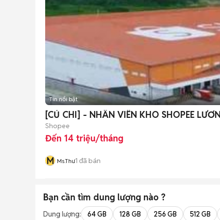
Tin nổi bật
[CỦ CHI] - NHÂN VIÊN KHO SHOPEE LƯƠ
Shopee
Đến 14 triệu/tháng
M
1
đã bán
Ms.Thư
Bạn cần tìm
dung lượng
nào ?
Dung lượng:
64 GB
128 GB
256 GB
512 GB