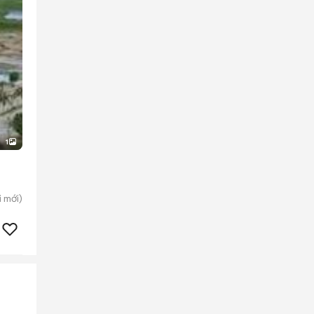
1
i
mới)