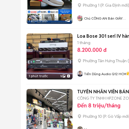
Phường 1
(
P. Gia Định
mới
Chú CÔNG AN Bán GIÀY
1 phút trước
4
CHÍNH HÃNG
Loa Bose 301 seri IV hà
1 tháng
8.200.000 đ
Phường Tân Hưng Thuận
(
Tiến Dũng Audio Q12 HCM
1 phút trước
5
TUYỂN NHÂN VIÊN BÁN
CÔNG TY TNHH HPZONE Z
Đến 8 triệu/tháng
Phường 10
(
P. Gò Vấp
mới