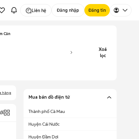
Đăng nhập
Đăng tin
Liên hệ
ăm Căn
Xoá
lọc
a hàng
Mua bán đồ điện tử
Thành phố Cà Mau
ới
Huyện Cái Nước
Huyện Đầm Dơi