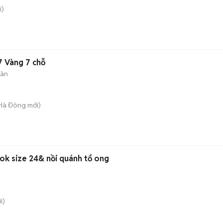
i)
7 Vàng 7 chỗ
sàn
 Hà Đông
mới)
k size 24& nồi quánh tổ ong
i)