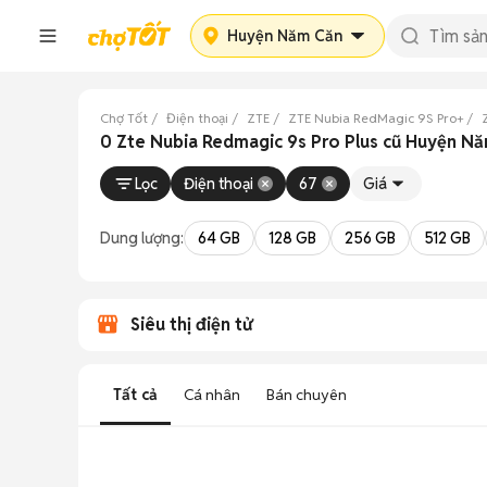
Huyện Năm Căn
Chợ Tốt
Điện thoại
ZTE
ZTE Nubia RedMagic 9S Pro+
0 Zte Nubia Redmagic 9s Pro Plus cũ Huyện N
Lọc
Điện thoại
67
Giá
Dung lượng:
64 GB
128 GB
256 GB
512 GB
Siêu thị điện tử
Tất cả
Cá nhân
Bán chuyên