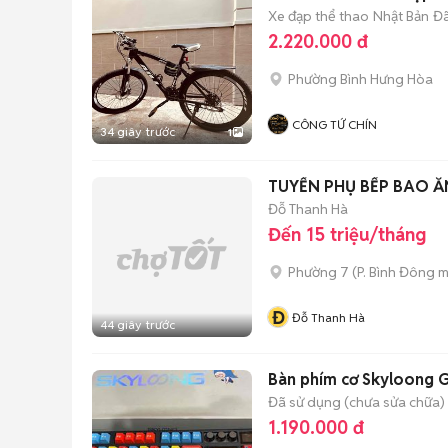
Xe đạp thể thao
Nhật Bản
Đã
2.220.000 đ
Phường Bình Hưng Hòa
CÔNG TỨ CHÍN
34 giây trước
1
TUYỂN PHỤ BẾP BAO Ă
Đỗ Thanh Hà
Đến 15 triệu/tháng
Phường 7
(
P. Bình Đông
m
Đ
Đỗ Thanh Hà
44 giây trước
Bàn phím cơ Skyloong 
Đã sử dụng (chưa sửa chữa)
1.190.000 đ