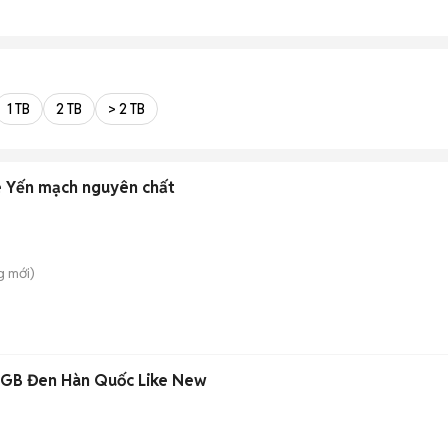
1 TB
2 TB
> 2 TB
 Yến mạch nguyên chất
g
mới)
GB Đen Hàn Quốc Like New