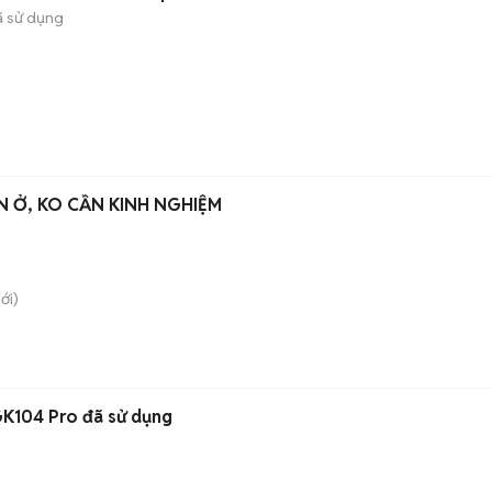
 sử dụng
N Ở, KO CẦN KINH NGHIỆM
ới)
GK104 Pro đã sử dụng