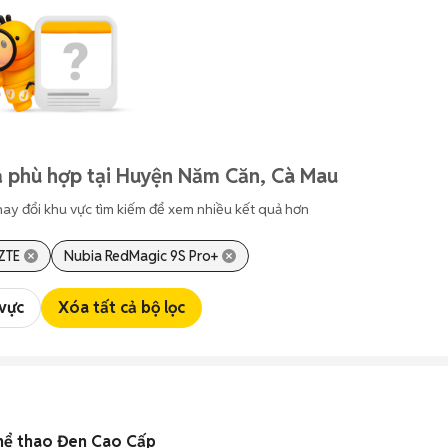
ả phù hợp tại Huyện Năm Căn, Cà Mau
hay đổi khu vực tìm kiếm để xem nhiều kết quả hơn
ZTE
Nubia RedMagic 9S Pro+
 vực
Xóa tất cả bộ lọc
thể thao Đen Cao Cấp