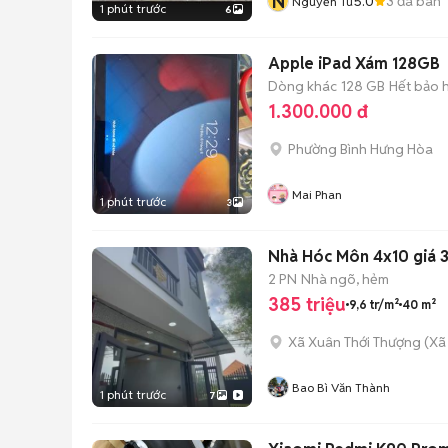
N
5.0
3
đã bán
Nguyễn Tú
1 phút trước
6
Apple iPad Xám 128GB
Dòng khác
128 GB
Hết bảo 
1.300.000 đ
Phường Bình Hưng Hòa
Mai Phan
1 phút trước
3
Nhà Hóc Môn 4x10 giá 3
2 PN
Nhà ngõ, hẻm
385 triệu
9,6 tr/m²
40 m²
Xã Xuân Thới Thượng
(
Xã
Bao Bì Văn Thành
1 phút trước
7