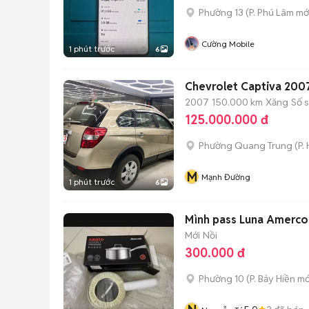
Phường 13
(
P. Phú Lâm
mớ
Cường Mobile
1 phút trước
6
Chevrolet Captiva 200
2007
150.000 km
Xăng
Số 
125.000.000 đ
Phường Quang Trung
(
P.
M
Mạnh Đường
1 phút trước
6
Mình pass Luna Amercoo
Mới
Nồi
300.000 đ
Phường 10
(
P. Bảy Hiền
mớ