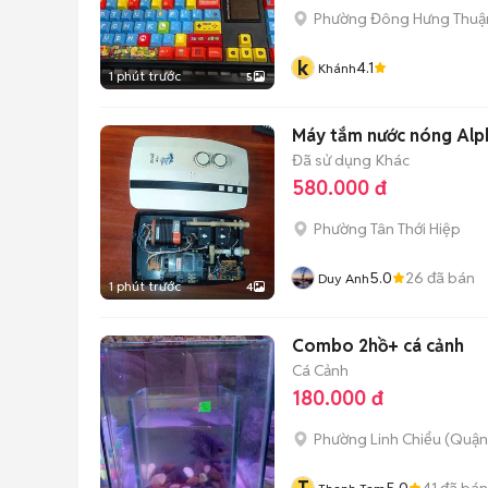
Phường Đông Hưng Thuậ
k
4.1
Khánh
1 phút trước
5
Máy tắm nước nóng Alph
Đã sử dụng
Khác
580.000 đ
Phường Tân Thới Hiệp
5.0
26
đã bán
Duy Anh
1 phút trước
4
Combo 2hồ+ cá cảnh
Cá Cảnh
180.000 đ
Phường Linh Chiểu (Quận
5.0
41
đã bán