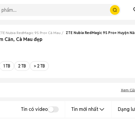
ZTE Nubia RedMagic 9S Pro+ Cà Mau
ZTE Nubia RedMagic 9S Pro+ Huyện N
ăm Căn, Cà Mau đẹp
1 TB
2 TB
> 2 TB
Xem Cử
Tin có video
Tin mới nhất
Dạng lư