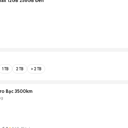
max 12GB 256GB Đen
1 TB
2 TB
> 2 TB
Pro Bạc 3500km
ng