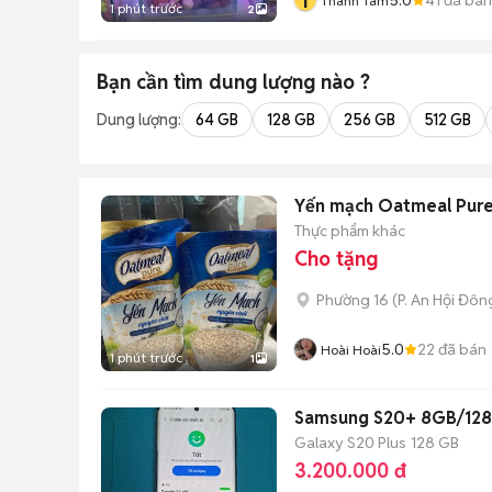
T
Thanh Tam
1 phút trước
2
Bạn cần tìm
dung lượng
nào ?
Dung lượng:
64 GB
128 GB
256 GB
512 GB
Yến mạch Oatmeal Pure
Thực phẩm khác
Cho tặng
Phường 16
(
P. An Hội Đôn
5.0
22
đã bán
Hoài Hoài
1 phút trước
1
Samsung S20+ 8GB/128
Galaxy S20 Plus
128 GB
3.200.000 đ