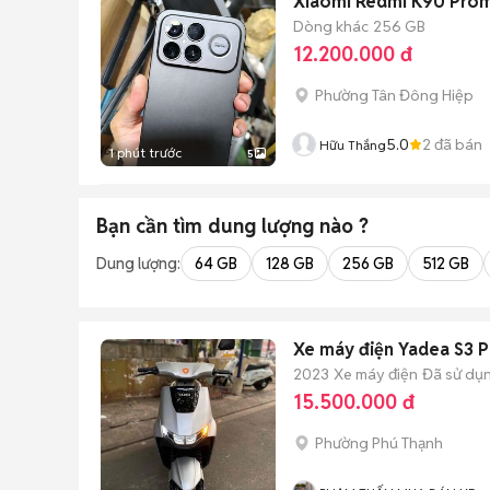
Xiaomi Redmi K90 Pro
Dòng khác
256 GB
12.200.000 đ
Phường Tân Đông Hiệp
5.0
2
đã bán
Hữu Thắng
1 phút trước
5
Bạn cần tìm
dung lượng
nào ?
Dung lượng:
64 GB
128 GB
256 GB
512 GB
Xe máy điện Yadea S3 
2023
Xe máy điện
Đã sử dụ
15.500.000 đ
Phường Phú Thạnh