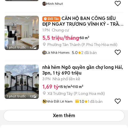
Minh Nhut
CĂN HỘ BAN CÔNG SIÊU
ĐẸP NGAY TRƯƠNG VĨNH KÝ - TRẦN
HƯNG ĐẠO TÂN PHÚ
1 PN
Chung cư
5,5 triệu/tháng
50 m²
Phường Tân Thành
(
P. Phú Thọ Hòa
mới)
1 phút trước
12
5.0
2
đã bán
Là Nhà Homes
nhà hẻm Ngô quyền gần chợ long Hải,
3pn, 1 tỷ 690 triệu
3 PN
Nhà phố liền kề
1,69 tỷ
15 tr/m²
110 m²
Xã Trường Tây
(
P. Long Hoa
mới)
1 phút trước
12
N
1.0
1
đã bán
Nhà Đất Lê Nam
Xem thêm