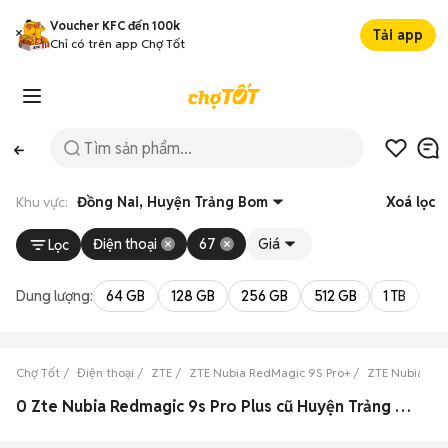
Voucher KFC đến 100k
Tải app
Chỉ có trên app Chợ Tốt
Khu vực:
Đồng Nai, Huyện Trảng Bom
Xoá lọc
Điện thoại
67
Giá
Lọc
Dung lượng:
64 GB
128 GB
256 GB
512 GB
1 TB
2 
Chợ Tốt
Điện thoại
ZTE
ZTE Nubia RedMagic 9S Pro+
ZTE Nubia Red
0 Zte Nubia Redmagic 9s Pro Plus cũ Huyện Trảng Bom, Đồng Nai đẹp