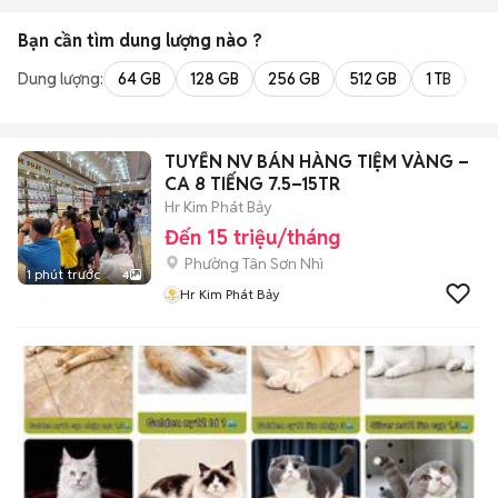
Bạn cần tìm
dung lượng
nào ?
Dung lượng:
64 GB
128 GB
256 GB
512 GB
1 TB
2 
TUYỂN NV BÁN HÀNG TIỆM VÀNG –
CA 8 TIẾNG 7.5–15TR
Hr Kim Phát Bảy
Đến 15 triệu/tháng
Phường Tân Sơn Nhì
1 phút trước
4
Hr Kim Phát Bảy