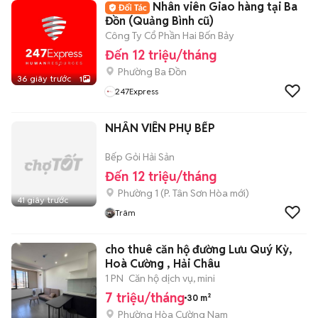
Nhân viên Giao hàng tại Ba
Đồn (Quảng Bình cũ)
Công Ty Cổ Phần Hai Bốn Bảy
Đến 12 triệu/tháng
Phường Ba Đồn
36 giây trước
1
247Express
NHÂN VIÊN PHỤ BẾP
Bếp Gỏi Hải Sản
Đến 12 triệu/tháng
Phường 1
(
P. Tân Sơn Hòa
mới)
41 giây trước
Trâm
cho thuê căn hộ đường Lưu Quý Kỳ,
Hoà Cường , Hải Châu
1 PN
Căn hộ dịch vụ, mini
7 triệu/tháng
30 m²
Phường Hòa Cường Nam