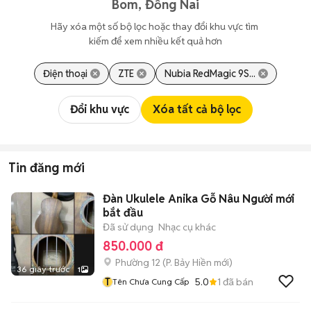
Bom, Đồng Nai
Hãy xóa một số bộ lọc hoặc thay đổi khu vực tìm 
kiếm để xem nhiều kết quả hơn
Điện thoại
ZTE
Nubia RedMagic 9S...
Đổi khu vực
Xóa tất cả bộ lọc
Tin đăng mới
Đàn Ukulele Anika Gỗ Nâu Người mới
bắt đầu
Đã sử dụng
Nhạc cụ khác
850.000 đ
Phường 12
(
P. Bảy Hiền
mới)
36 giây trước
1
T
5.0
1
đã bán
Tên Chưa Cung Cấp