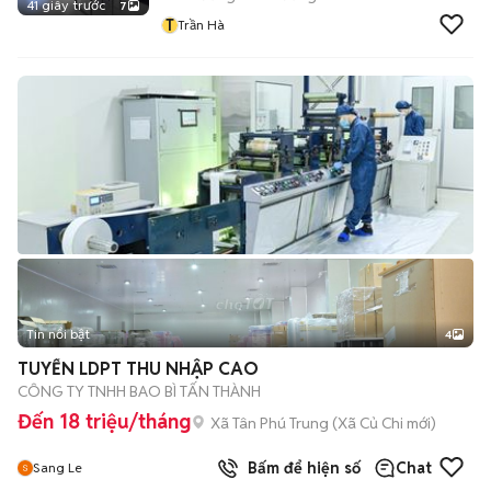
41 giây trước
7
T
Trần Hà
Tin nổi bật
4
TUYỂN LDPT THU NHẬP CAO
CÔNG TY TNHH BAO BÌ TẤN THÀNH
Đến 18 triệu/tháng
Xã Tân Phú Trung
(
Xã Củ Chi
mới)
Bấm để hiện số
Chat
Sang Le