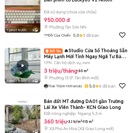
Đã sử dụng (chưa sửa chữa)
950.000 đ
Phường Tân Sơn Nhì
1 phút trước
5
5.0
3
đã bán
Đồ Của Chiến
🔥Studio Cửa Sổ Thoáng Sẵn
Máy Lạnh Mới Tinh Ngay Ngã Tư Bảy
Hiền
1 PN
Căn hộ dịch vụ, mini
3 triệu/tháng
30 m²
Phường 13
(
P. Tân Bình
mới)
1 phút trước
6
5.0
6
đã bán
Thái Thịnh Hifriendz
Bán đất MT đường DA01 gần Trường
Lái Xe Viên Thành- KCN Giao Long
Đất nông nghiệp
Ngang 5,3 m
360 triệu
3,1 tr/m²
115 m²
Xã Phú An Hòa
(
Xã Giao Long
mới)
1 phút trước
9