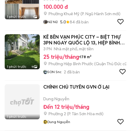
100.000 đ
Phường Khuê Mỹ
(
P. Ngũ Hành Sơn
mới)
1 phút trước
1
5.0
84
đã bán
Nữ Nữ
KẾ BÊN VẠN PHÚC CITY – BIỆT THỰ
3PN NGAY QUỐC LỘ 13, HIỆP BÌNH
PHƯỚC
3 PN
Nhà mặt phố, mặt tiền
25 triệu/tháng
178 m²
Phường Hiệp Bình Phước (Quận Thủ Đức cũ)
1 phút trước
11
2
đã bán
SON Snc
CHÍNH CHỦ TUYỂN GVN Ở LẠI
Dung Nguyễn
Đến 12 triệu/tháng
Phường 2
(
P. Tân Sơn Hòa
mới)
1 phút trước
D
Dung Nguyễn