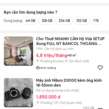
Bạn cần tìm
dung lượng
nào ?
Dung lượng:
64 GB
128 GB
256 GB
512 GB
1 TB
2 
Cho Thuê NHANH CĂN Hộ Vừa SETUP
Xong FULL NT BANCOL THOÁNG
MÁT - NEW
1 PN
Căn hộ dịch vụ, mini
6,8 triệu/tháng
40 m²
Phường Đa Kao
(
P. Tân Định
mới)
41 giây trước
6
Minh Hướng
Máy ảnh Nikon D3000 kèm ống kính
18-55mm đen
Đã sử dụng (chưa sửa chữa)
1.850.000 đ
Phường 1
(
P. Chợ Quán
mới)
1 phút trước
3
1182
đã