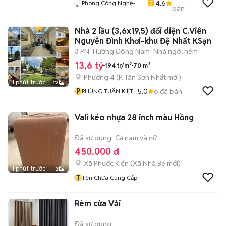
4.6
Phong Công Nghệ-
bán
TienTranMobile
Nhà 2 lầu (3,6x19,5) đối diện C.Viên
Nguyễn Đình Khơi-khu Đệ Nhất KSạn
3 PN
Hướng Đông Nam
Nhà ngõ, hẻm
13,6 tỷ
194 tr/m²
70 m²
Phường 4
(
P. Tân Sơn Nhất
mới)
1 phút trước
12
P
5.0
6
đã bán
PHÙNG TUẤN KIỆT
Vali kéo nhựa 28 inch màu Hồng
Đã sử dụng
Cả nam và nữ
450.000 đ
Xã Phước Kiển
(
Xã Nhà Bè
mới)
1 phút trước
3
T
Tên Chưa Cung Cấp
Rèm cửa Vải
Đã sử dụng