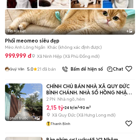
Tin nổi bật
6
+
2
Phối meomeo siêu đẹp
Mèo Anh Lông Ngắn
Khác (không xác định được)
999.999 đ
Xã Ninh Hiệp
(
Xã Phù Đổng
mới)
5.0
21
đã bán
Bấm để hiện số
Chat
Quý Văn
CHÍNH CHỦ BÁN NHÀ XÃ QUY ĐỨC
BÌNH CHÁNH. NHÀ SỔ HỒNG NHẬN
NHÀ NGAY
2 PN
Nhà ngõ, hẻm
2,15 tỷ
24 tr/m²
90 m²
Xã Quy Đức
(
Xã Hưng Long
mới)
1 phút trước
4
T
Thanh Bình
Bàn phím cơ Lucky65 V2 Nhôm