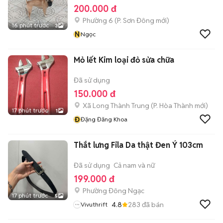
200.000 đ
Phường 6
(
P. Sơn Đông
mới)
16 phút trước
3
N
Ngọc
Mỏ lết Kim loại đỏ sửa chữa
Đã sử dụng
150.000 đ
Xã Long Thành Trung
(
P. Hòa Thành
mới)
17 phút trước
1
Đ
Đặng Đăng Khoa
Thắt lưng Fila Da thật Đen Ý 103cm
Đã sử dụng
Cả nam và nữ
199.000 đ
Phường Đông Ngạc
17 phút trước
5
4.8
283
đã bán
Vivuthrift