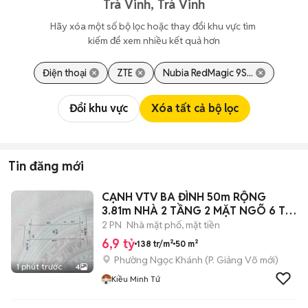
Trà Vinh, Trà Vinh
Hãy xóa một số bộ lọc hoặc thay đổi khu vực tìm 
kiếm để xem nhiều kết quả hơn
Điện thoại
ZTE
Nubia RedMagic 9S...
Đổi khu vực
Xóa tất cả bộ lọc
Tin đăng mới
CẠNH VTV BA ĐÌNH 50m RỘNG
3.81m NHÀ 2 TẦNG 2 MẶT NGÕ 6 Ty
9
2 PN
Nhà mặt phố, mặt tiền
6,9 tỷ
138 tr/m²
50 m²
Phường Ngọc Khánh
(
P. Giảng Võ
mới)
1 phút trước
4
Kiều Minh Tứ