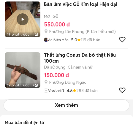
Bàn làm việc Gỗ Kim loại Hiện đại
Mới
Gỗ
550.000 đ
Phường Tân Phong
(
P. Tân Triều
mới)
19 phút trước
1
5.0
119
đã bán
An Biên Hòa
Thắt lưng Conus Da bò thật Nâu
100cm
Đã sử dụng
Cả nam và nữ
150.000 đ
Phường Đông Ngạc
19 phút trước
4
4.8
283
đã bán
Vivuthrift
Xem thêm
Mua bán đồ điện tử