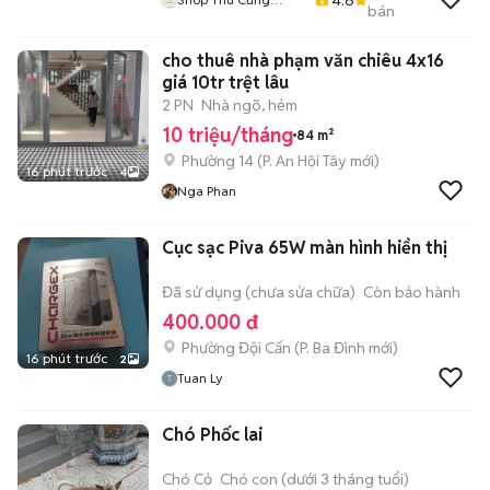
bán
PenTa
cho thuê nhà phạm văn chiêu 4x16
giá 10tr trệt lâu
2 PN
Nhà ngõ, hẻm
10 triệu/tháng
84 m²
Phường 14
(
P. An Hội Tây
mới)
16 phút trước
4
Nga Phan
Cục sạc Piva 65W màn hình hiển thị
Đã sử dụng (chưa sửa chữa)
Còn bảo hành
400.000 đ
Phường Đội Cấn
(
P. Ba Đình
mới)
16 phút trước
2
Tuan Ly
Chó Phốc lai
Chó Cỏ
Chó con (dưới 3 tháng tuổi)