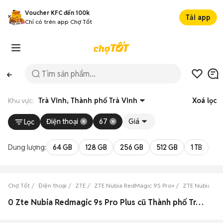
Voucher KFC đến 100k
Tải app
Chỉ có trên app Chợ Tốt
Khu vực:
Trà Vinh, Thành phố Trà Vinh
Xoá lọc
Điện thoại
67
Giá
Lọc
Dung lượng:
64 GB
128 GB
256 GB
512 GB
1 TB
2 
Chợ Tốt
Điện thoại
ZTE
ZTE Nubia RedMagic 9S Pro+
ZTE Nubia Red
0 Zte Nubia Redmagic 9s Pro Plus cũ Thành phố Trà Vinh, Trà Vinh đẹp