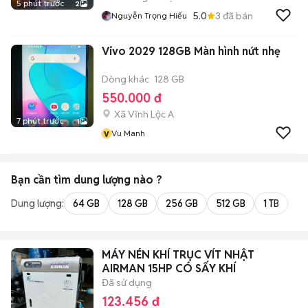
5 phút trước
2
5.0
3
đã bán
Nguyễn Trọng Hiếu
Vivo 2029 128GB Màn hình nứt nhẹ
Dòng khác
128 GB
550.000 đ
Xã Vĩnh Lộc A
7 phút trước
1
v
Vu Manh
Bạn cần tìm
dung lượng
nào ?
Dung lượng:
64 GB
128 GB
256 GB
512 GB
1 TB
2 
MÁY NÉN KHÍ TRỤC VÍT NHẬT
AIRMAN 15HP CÓ SẤY KHÍ
Đã sử dụng
123.456 đ