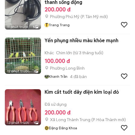
thanh sống động
200.000 đ
Phường Phú Mỹ
(
P. Tân Mỹ
mới)
T
Trang Trang
11 phút trước
5
Yến phụng nhiều màu khỏe mạnh
Khác
Chim lớn (từ 3 tháng tuổi)
100.000 đ
Phường Long Bình
12 phút trước
1
4
đã bán
Khanh Trần
Kìm cắt tuốt dây điện kim loại đỏ
Đã sử dụng
200.000 đ
Xã Long Thành Trung
(
P. Hòa Thành
mới)
13 phút trước
1
Đ
Đặng Đăng Khoa