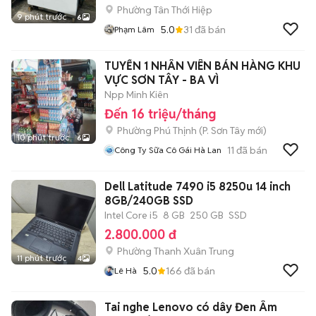
Phường Tân Thới Hiệp
9 phút trước
6
5.0
31
đã bán
Phạm Lâm
TUYỂN 1 NHÂN VIÊN BÁN HÀNG KHU
VỰC SƠN TÂY - BA VÌ
Npp Minh Kiên
Đến 16 triệu/tháng
Phường Phú Thịnh
(
P. Sơn Tây
mới)
10 phút trước
6
11
đã bán
Công Ty Sữa Cô Gái Hà Lan
Dell Latitude 7490 i5 8250u 14 inch
8GB/240GB SSD
Intel Core i5
8 GB
250 GB
SSD
2.800.000 đ
Phường Thanh Xuân Trung
11 phút trước
4
5.0
166
đã bán
Lê Hà
Tai nghe Lenovo có dây Đen Âm