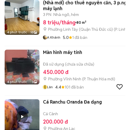
(Nhà mới) cho thuê nguyên căn, 3 p.ngủ
máy lạnh
3 PN
Nhà ngõ, hẻm
8 triệu/tháng
80 m²
Phường Linh Tây (Quận Thủ Đức cũ)
(
P. Linh 
4 phút trước
10
5.0
1
đã bán
A Khánh
Màn hình máy tính
Đã sử dụng (chưa sửa chữa)
450.000 đ
Phường Vĩnh Ninh
(
P. Thuận Hóa
mới)
4 phút trước
3
l
4.4
101
đã bán
Lân
Cá Ranchu Oranda Đa dạng
Cá Cảnh
200.000 đ
Phường An Lạc