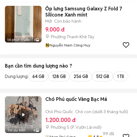
Ốp lưng Samsung Galaxy Z Fold 7
Silicone Xanh mint
Mới
Còn bảo hành
9.000 đ
Phường Thanh Khê Tây
14 phút trước
3
N
Nguyễn Nam Công Huy
Bạn cần tìm
dung lượng
nào ?
Dung lượng:
64 GB
128 GB
256 GB
512 GB
1 TB
2 
Chó Phú quốc Vàng Bạc Má
Chó Phú Quốc
Chó con (dưới 3 tháng tuổi)
1.200.000 đ
Phường 5
(
P. Vườn Lài
mới)
Tin ưu tiên
5
99
đã
4.8
Shop Thú Cưng