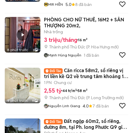
M
5.0
8
đã bán
MIR HIỀN
PHÒNG CHO NỮ THUÊ, 16M2 + SÂN
THƯỢNG 20m2,
Nhà trống
3 triệu/tháng
16 m²
Thành phố Thủ Đức
(
P. Hòa Hưng
mới)
8 phút trước
3
1
đã bán
Mạnh Hùng Nguyễn
Căn ricca 58m2, sổ riêng vị
trí liền kề Q2 về trung tâm khoảng 15
phút
1 PN
Chung cư
2,55 tỷ
44 tr/m²
58 m²
Thành phố Thủ Đức
(
P. Long Trường
mới)
9 phút trước
11
4.0
7
đã bán
Nguyễn Linh Giang
Đất ngộp 60m2, sổ riêng,
đường 8m, tại Ph. long Phước Q9 giá 1