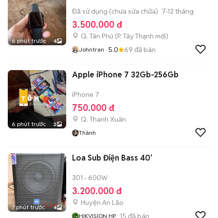
Đã sử dụng (chưa sửa chữa)
7-12 tháng
3.500.000 đ
Q. Tân Phú
(
P. Tây Thạnh
mới)
6 phút trước
4
5.0
69
đã bán
Johntran
Apple iPhone 7 32Gb-256Gb
iPhone 7
750.000 đ
Q. Thanh Xuân
6 phút trước
2
Thành
Loa Sub Điện Bass 40'
301 - 600W
3.200.000 đ
Huyện An Lão
7 phút trước
4
15
đã bán
HIKVISION HP