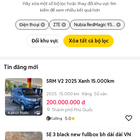
Hãy xóa một số bộ lọc hoặc thay đổi khu vực tìm 
kiếm để xem nhiều kết quả hơn
Điện thoại
ZTE
Nubia RedMagic 9S...
Đổi khu vực
Xóa tất cả bộ lọc
Tin đăng mới
SRM V2 2025 Xanh 15.000km
2025
15.000 km
Xăng
Số sàn
200.000.000 đ
Thành phố Phú Quốc
4 phút trước
7
5.0
Cường
SE 3 black new fullbox bh dài dài VN