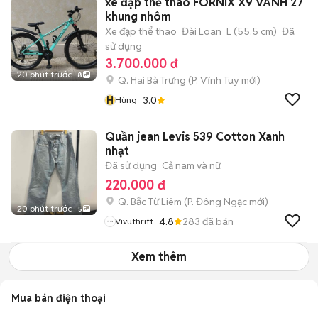
xe đạp thể thao FORNIX X9 VÀNH 27
khung nhôm
Xe đạp thể thao
Đài Loan
L (55.5 cm)
Đã
sử dụng
3.700.000 đ
20 phút trước
8
Q. Hai Bà Trưng
(
P. Vĩnh Tuy
mới)
H
3.0
Hùng
Quần jean Levis 539 Cotton Xanh
nhạt
Đã sử dụng
Cả nam và nữ
220.000 đ
Q. Bắc Từ Liêm
(
P. Đông Ngạc
mới)
20 phút trước
5
4.8
283
đã bán
Vivuthrift
Xem thêm
Mua bán điện thoại