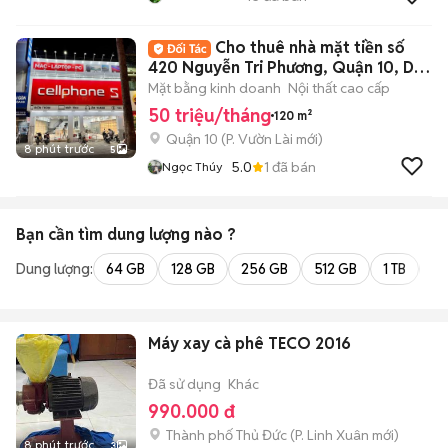
Cho thuê nhà mặt tiền số
420 Nguyễn Tri Phương, Quận 10, DT:
6x20m
Mặt bằng kinh doanh
Nội thất cao cấp
50 triệu/tháng
120 m²
Quận 10
(
P. Vườn Lài
mới)
8 phút trước
5
5.0
1
đã bán
Ngọc Thúy
Bạn cần tìm
dung lượng
nào ?
Dung lượng:
64 GB
128 GB
256 GB
512 GB
1 TB
2 
Máy xay cà phê TECO 2016
Đã sử dụng
Khác
990.000 đ
Thành phố Thủ Đức
(
P. Linh Xuân
mới)
8 phút trước
3