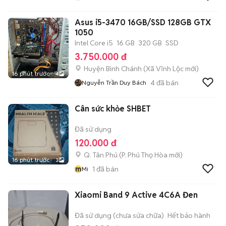
Asus i5-3470 16GB/SSD 128GB GTX
1050
Intel Core i5
16 GB
320 GB
SSD
3.750.000 đ
Huyện Bình Chánh
(
Xã Vĩnh Lộc
mới)
16 phút trước
4
4
đã bán
Nguyễn Trần Duy Bách
Cân sức khỏe SHBET
Đã sử dụng
120.000 đ
Q. Tân Phú
(
P. Phú Thọ Hòa
mới)
16 phút trước
3
m
1
đã bán
Mi
Xiaomi Band 9 Active 4C6A Đen
Đã sử dụng (chưa sửa chữa)
Hết bảo hành