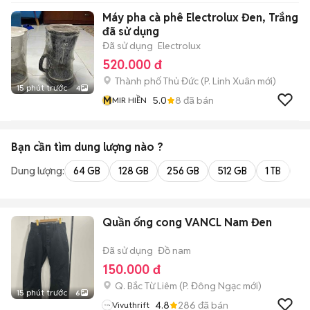
Máy pha cà phê Electrolux Đen, Trắng
đã sử dụng
Đã sử dụng
Electrolux
520.000 đ
Thành phố Thủ Đức
(
P. Linh Xuân
mới)
15 phút trước
4
M
5.0
8
đã bán
MIR HIỀN
Bạn cần tìm
dung lượng
nào ?
Dung lượng:
64 GB
128 GB
256 GB
512 GB
1 TB
2 
Quần ống cong VANCL Nam Đen
Đã sử dụng
Đồ nam
150.000 đ
Q. Bắc Từ Liêm
(
P. Đông Ngạc
mới)
15 phút trước
6
4.8
286
đã bán
Vivuthrift