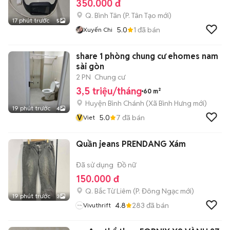
350.000 đ
Q. Bình Tân
(
P. Tân Tạo
mới)
17 phút trước
5
5.0
1
đã bán
Xuyến Chi
share 1 phòng chung cư ehomes nam
sài gòn
2 PN
Chung cư
3,5 triệu/tháng
60 m²
Huyện Bình Chánh
(
Xã Bình Hưng
mới)
19 phút trước
4
V
5.0
7
đã bán
Viet
Quần jeans PRENDANG Xám
Đã sử dụng
Đồ nữ
150.000 đ
Q. Bắc Từ Liêm
(
P. Đông Ngạc
mới)
19 phút trước
3
4.8
283
đã bán
Vivuthrift