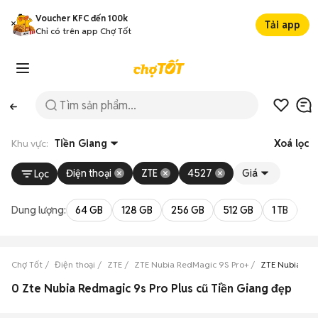
Voucher KFC đến 100k
Tải app
Chỉ có trên app Chợ Tốt
Khu vực:
Tiền Giang
Xoá lọc
Điện thoại
ZTE
4527
Giá
Lọc
Dung lượng:
64 GB
128 GB
256 GB
512 GB
1 TB
2 
Chợ Tốt
Điện thoại
ZTE
ZTE Nubia RedMagic 9S Pro+
ZTE Nubia Red
0 Zte Nubia Redmagic 9s Pro Plus cũ Tiền Giang đẹp