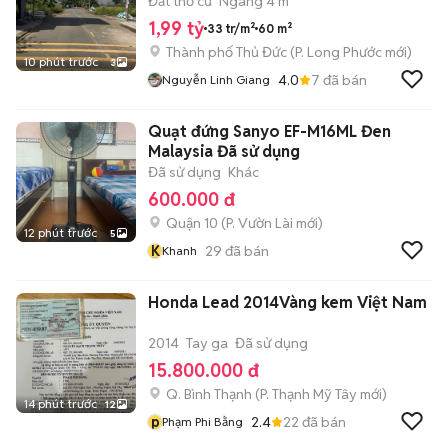
tỷ 990
Đất thổ cư
Ngang 4 m
1,99 tỷ
33 tr/m²
60 m²
Thành phố Thủ Đức
(
P. Long Phước
mới)
10 phút trước
3
4.0
7
đã bán
Nguyễn Linh Giang
Quạt đứng Sanyo EF-M16ML Đen
Malaysia Đã sử dụng
Đã sử dụng
Khác
600.000 đ
Quận 10
(
P. Vườn Lài
mới)
12 phút trước
5
K
29
đã bán
Khanh
Honda Lead 2014Vàng kem Việt Nam
2014
Tay ga
Đã sử dụng
15.800.000 đ
Q. Bình Thạnh
(
P. Thạnh Mỹ Tây
mới)
14 phút trước
12
p
2.4
22
đã bán
Phạm Phi Bằng