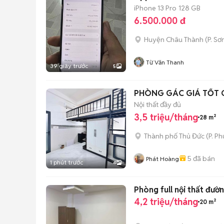
iPhone 13 Pro
128 GB
6.500.000 đ
Huyện Châu Thành
(
P. S
Từ Văn Thanh
39 giây trước
5
PHÒNG GÁC GIÁ TỐT G
Nội thất đầy đủ
3,5 triệu/tháng
28 m²
Thành phố Thủ Đức
(
P. P
5
đã bán
Phát Hoàng
1 phút trước
4
Phòng full nội thất đườ
4,2 triệu/tháng
20 m²