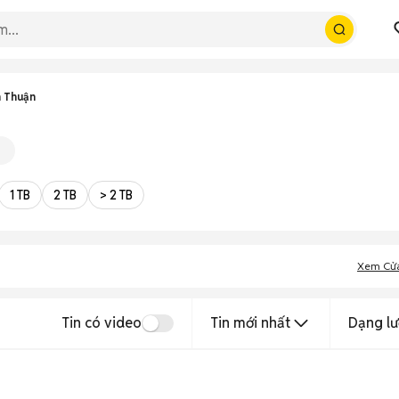
h Thuận
1 TB
2 TB
> 2 TB
Xem Cử
Tin có video
Tin mới nhất
Dạng lư