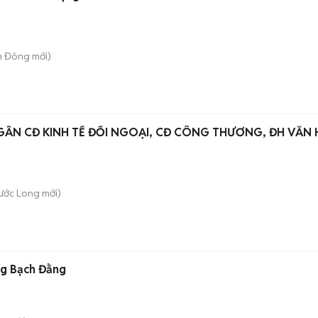
ơn Đông
mới)
ẦN CĐ KINH TẾ ĐỐI NGOẠI, CĐ CÔNG THƯƠNG, ĐH VĂN
hước Long
mới)
ng Bạch Đằng