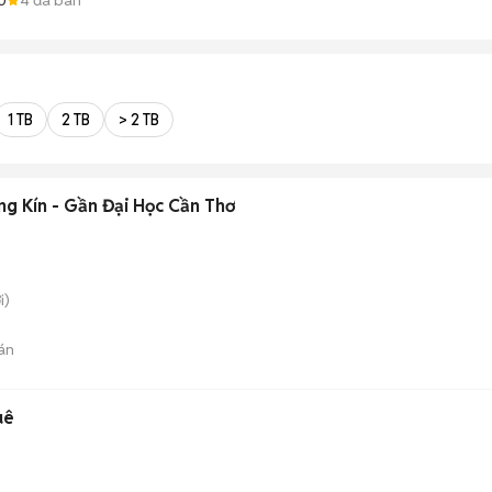
1 TB
2 TB
> 2 TB
ng Kín - Gần Đại Học Cần Thơ
i)
án
uê