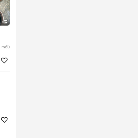
5
g
mới)