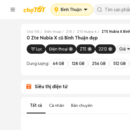
Bình Thuận
Chợ Tốt
Điện thoại
ZTE
ZTE Nubia X
ZTE Nubia X Bìn
0 Zte Nubia X cũ Bình Thuận đẹp
Lọc
Điện thoại
ZTE
2212
Giá
Dung lượng:
64 GB
128 GB
256 GB
512 GB
Siêu thị điện tử
Tất cả
Cá nhân
Bán chuyên