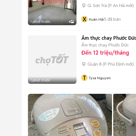
Q. Sơn Trà
(
P. An Hải
mới)
X
5
đã bán
Xuân Hải
1 phút trước
4
Ẩm thực chay Phước Đức
Ẩm thực chay Phước Đức
Đến 12 triệu/tháng
Quận 8
(
P. Phú Định
mới)
T
Tysa Nguyen
1 phút trước