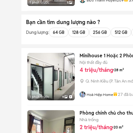
BĐS Thanh Huyền209
1 phút trước
5
Bạn cần tìm
dung lượng
nào ?
Dung lượng:
64 GB
128 GB
256 GB
512 GB
Minihouse 1 Hoặc 2 Phò
Nội thất đầy đủ
4 triệu/tháng
28 m²
Q. Ninh Kiều
(
P. Tân An
mớ
27
đã b
Hoà Hiệp Home
1 phút trước
9
Phòng chính chủ cho th
Nhà trống
2 triệu/tháng
20 m²