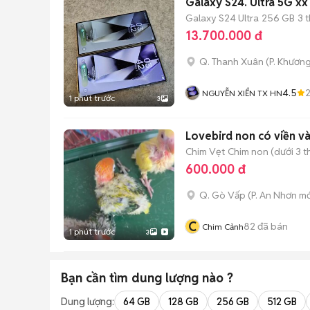
Galaxy S24. Ultra 5G x
Galaxy S24 Ultra
256 GB
3 
13.700.000 đ
Q. Thanh Xuân
(
P. Khươn
4.5
NGUYỄN XIỂN TX HN
1 phút trước
3
Lovebird non có viền v
Chim Vẹt
Chim non (dưới 3 t
600.000 đ
Q. Gò Vấp
(
P. An Nhơn
mớ
C
82
đã bán
Chim Cảnh
1 phút trước
3
Bạn cần tìm
dung lượng
nào ?
Dung lượng:
64 GB
128 GB
256 GB
512 GB