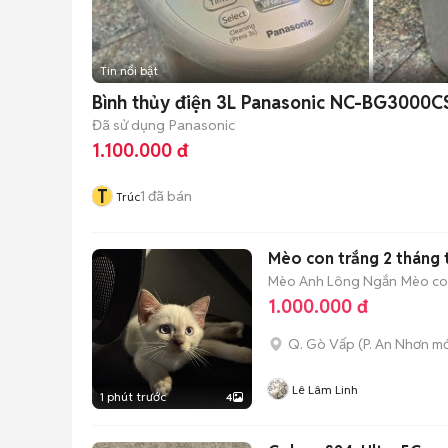
Tin nổi bật
Bình thủy điện 3L Panasonic NC-BG3000C
Đã sử dụng
Panasonic
1.100.000 đ
T
1
đã bán
Trúc
Mèo con trắng 2 tháng 
Mèo Anh Lông Ngắn
Mèo con
1.000.000 đ
Q. Gò Vấp
(
P. An Nhơn
mớ
Lê Lâm Linh
1 phút trước
4