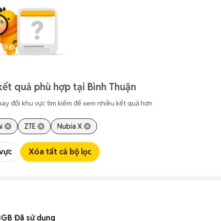
kết quả phù hợp tại Bình Thuận
hay đổi khu vực tìm kiếm để xem nhiều kết quả hơn
i
ZTE
Nubia X
 vực
Xóa tất cả bộ lọc
8GB Đã sử dụng