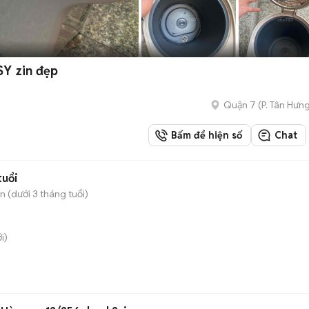
SY zin đẹp
Quận 7
(
P. Tân Hưn
Bấm để hiện số
Chat
tuổi
 (dưới 3 tháng tuổi)
i)