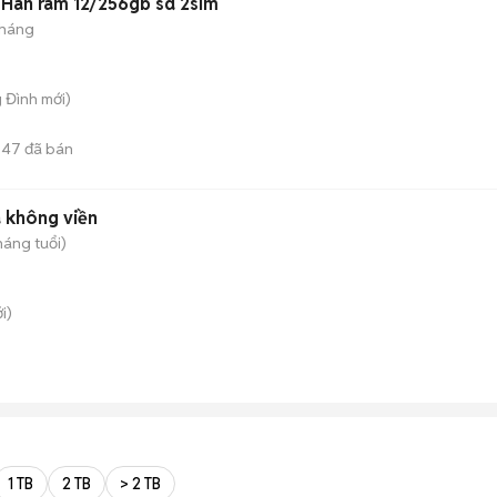
x Hàn ram 12/256gb sd 2sim
tháng
g Đình
mới)
247
đã bán
à không viền
háng tuổi)
i)
1 TB
2 TB
> 2 TB