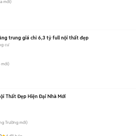
̀a
mới)
g trung giá chỉ 6,3 tỷ full nội thất đẹp
g cư
ỗ
mới)
i Thất Đẹp Hiện Đại Nhà Mới
ong Trường
mới)
0
4
đã bán