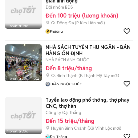
gian linh động
Đội nhóm BĐS
Đến 100 triệu (lương khoán)
Q. Đống Đa
(
P. Kim Liên
mới)
1 phút trước
P
Phương
NHÀ SÁCH TUYỂN THU NGÂN - BÁN
HÀNG ỔN ĐỊNH
NHÀ SÁCH ANH QUỐC
Đến 8 triệu/tháng
Q. Bình Thạnh
(
P. Thạnh Mỹ Tây
mới)
1 phút trước
3
TRẦN NGỌC PHÚC
Tuyển lao động phổ thông, thợ phay
CNC, thợ hàn
Công ty Đại Thắng
Đến 15 triệu/tháng
Huyện Bình Chánh
(
Xã Vĩnh Lộc
mới)
1 phút trước
Đại Thắng