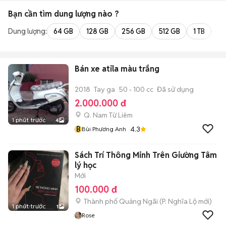
Bạn cần tìm
dung lượng
nào ?
Dung lượng:
64 GB
128 GB
256 GB
512 GB
1 TB
2 
Bán xe atila màu trắng
2018
Tay ga
50 - 100 cc
Đã sử dụng
2.000.000 đ
Q. Nam Từ Liêm
1 phút trước
4
B
4.3
Bùi Phương Anh
Sách Trí Thông Minh Trên Giường Tâm
lý học
Mới
100.000 đ
Thành phố Quảng Ngãi
(
P. Nghĩa Lộ
mới)
1 phút trước
1
Rose