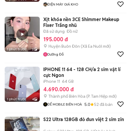
ĐIỆN MÁY GIÁ KHO
Xịt khóa nền 3CE Shimmer Makeup
Fixer Trắng nhũ
Đã sử dụng
Đồ nữ
195.000 đ
Huyện Buôn Đôn
(
Xã Ea Nuôl
mới)
1 phút trước
2
Dưỡng Đỗ
IPHONE 11 64 - 128 CH/a 2 sim vật lí
cực Ngon
iPhone 11
64 GB
4.690.000 đ
Thành phố Biên Hòa
(
P. Tam Hiệp
mới)
1 phút trước
4
5.0
52
đã bán
ĐẾ MOBILE BIÊN HOÀ
S22 Ultra 128GB đỏ đun việt 2 sim zin