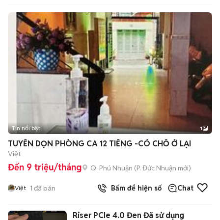
Tin nổi bật
1
TUYỂN DỌN PHÒNG CA 12 TIẾNG -CÓ CHỖ Ở LẠI
Việt
Đến 9 triệu/tháng
Q. Phú Nhuận
(
P. Đức Nhuận
mới)
1
đã bán
Bấm để hiện số
Chat
Việt
Riser PCIe 4.0 Đen Đã sử dụng