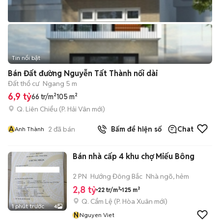
Tin nổi bật
Bán Đất đường Nguyễn Tất Thành nối dài
Đất thổ cư
Ngang 5 m
6,9 tỷ
66 tr/m²
105 m²
Q. Liên Chiểu
(
P. Hải Vân
mới)
A
2
đã bán
Bấm để hiện số
Chat
Anh Thành
Bán nhà cấp 4 khu chợ Miếu Bông
2 PN
Hướng Đông Bắc
Nhà ngõ, hẻm
2,8 tỷ
22 tr/m²
125 m²
Q. Cẩm Lệ
(
P. Hòa Xuân
mới)
1 phút trước
4
N
Nguyen Viet