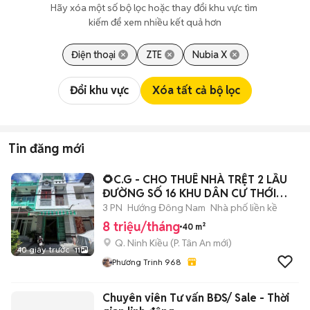
Hãy xóa một số bộ lọc hoặc thay đổi khu vực tìm 
kiếm để xem nhiều kết quả hơn
Điện thoại
ZTE
Nubia X
Đổi khu vực
Xóa tất cả bộ lọc
Tin đăng mới
🌻C.G - CHO THUÊ NHÀ TRỆT 2 LẦU
ĐƯỜNG SỐ 16 KHU DÂN CƯ THỚI
NHỰT
3 PN
Hướng Đông Nam
Nhà phố liền kề
8 triệu/tháng
40 m²
Q. Ninh Kiều
(
P. Tân An
mới)
40 giây trước
11
Phương Trinh 968
Chuyên viên Tư vấn BĐS/ Sale - Thời