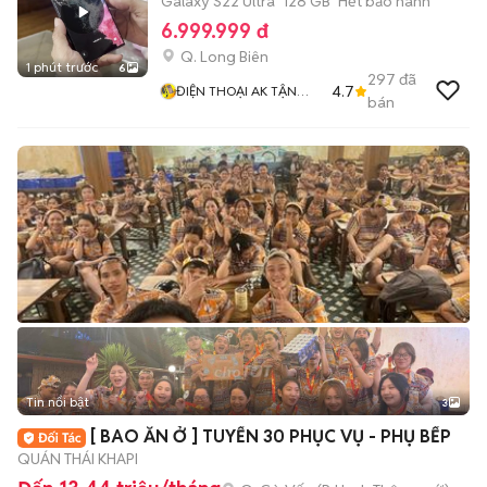
Galaxy S22 Ultra
128 GB
Hết bảo hành
6.999.999 đ
Q. Long Biên
1 phút trước
6
297
đã
4.7
ĐIỆN THOẠI AK TẬN
bán
TÂM TRÁCH NHIỆM
Tin nổi bật
3
[ BAO ĂN Ở ] TUYỂN 30 PHỤC VỤ - PHỤ BẾP
QUÁN THÁI KHAPI