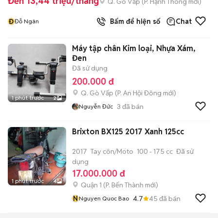
Đến 13,44 triệu/tháng
Q. Gò Vấp
(
P. Hạnh Thông
mới)
Đ
Bấm để hiện số
Chat
Đỗ Ngân
Máy tập chân Kim loại, Nhựa Xám,
Đen
Đã sử dụng
200.000 đ
Q. Gò Vấp
(
P. An Hội Đông
mới)
1 phút trước
2
3
đã bán
Nguyễn Đức
Brixton BX125 2017 Xanh 125cc
2017
Tay côn/Moto
100 - 175 cc
Đã sử
dụng
17.000.000 đ
1 phút trước
4
Quận 1
(
P. Bến Thành
mới)
N
4.7
45
đã bán
Nguyen Quoc Bao