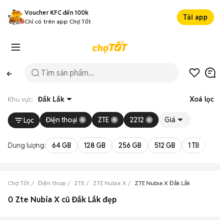
Voucher KFC đến 100k
Tải app
Chỉ có trên app Chợ Tốt
Khu vực:
Đắk Lắk
Xoá lọc
Điện thoại
ZTE
2212
Giá
Lọc
Dung lượng:
64 GB
128 GB
256 GB
512 GB
1 TB
2 
Chợ Tốt
Điện thoại
ZTE
ZTE Nubia X
ZTE Nubia X Đắk Lắk
0 Zte Nubia X cũ Đắk Lắk đẹp