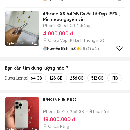
iPhone XS 64GB.Quốc tế.Đẹp 99%,
Pin new.nguyên zin
iPhone XS
64 GB
1 tháng
4.000.000 đ
Q. Gò Vấp
(
P. Hạnh Thông
mới)
1 phút trước
6
5.0
58
đã bán
Nguyễn Bình
Bạn cần tìm
dung lượng
nào ?
Dung lượng:
64 GB
128 GB
256 GB
512 GB
1 TB
2 
IPHONE 15 PRO
iPhone 15 Pro
256 GB
Hết bảo hành
18.000.000 đ
Q. Cái Răng
1 phút trước
6