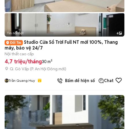
Tin nổi bật
6
+
2
Studio Cửa Sổ Trời Full NT mới 100%, Thang
máy, bảo vệ 24/7
Nội thất cao cấp
4,7 triệu/tháng
30 m²
Q. Gò Vấp
(
P. An Hội Đông
mới)
Bấm để hiện số
Chat
Trần Quang Huy