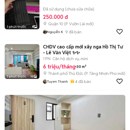
Đã sử dụng (chưa sửa chữa)
250.000 đ
Quận 10
(
P. Vườn Lài
mới)
1 phút trước
4
9
đã bán
Nguyễn K
CHDV cao cấp mới xây nga Hồ Thị Tư
- Lê Văn Việt ✨✨
1 PN
Căn hộ dịch vụ, mini
6 triệu/tháng
30 m²
Thành phố Thủ Đức
(
P. Tăng Nhơn Phú
mới)
1 phút trước
10
4
đã bán
Tuyen Thanh