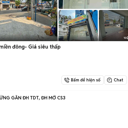
+
2
10
 miền đông- Giá siêu thấp
Bấm để hiện số
Chat
ỬNG GẦN ĐH TDT, ĐH MỞ CS3