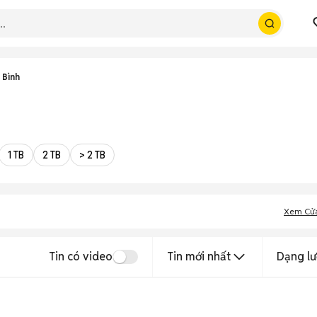
 Bình
1 TB
2 TB
> 2 TB
Xem Cử
Tin có video
Tin mới nhất
Dạng lư