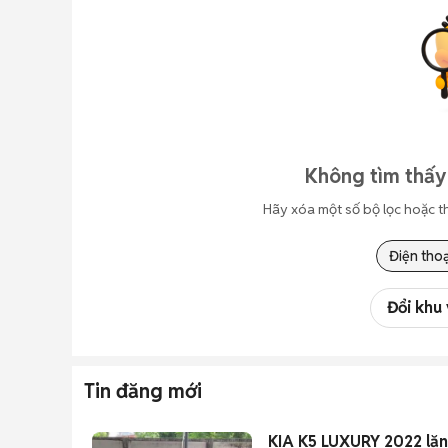
Không tìm thấy
Hãy xóa một số bộ lọc hoặc t
Điện thoạ
Đổi khu
Tin đăng mới
KIA K5 LUXURY 2022 lă