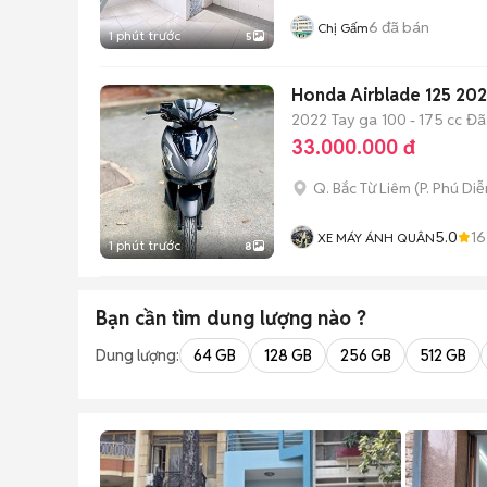
6
đã bán
Chị Gấm
1 phút trước
5
Honda Airblade 125 20
2022
Tay ga
100 - 175 cc
Đã
33.000.000 đ
Q. Bắc Từ Liêm
(
P. Phú Diễ
5.0
16
XE MÁY ÁNH QUÂN
1 phút trước
8
Bạn cần tìm
dung lượng
nào ?
Dung lượng:
64 GB
128 GB
256 GB
512 GB