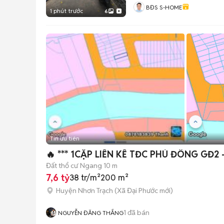
BĐS S-HOME
1 phút trước
6
Tin ưu tiên
🔥 *** 1CẶP LIỀN KỀ TĐC PHÚ ĐÔNG GĐ2
Đất thổ cư
Ngang 10 m
7,6 tỷ
38 tr/m²
200 m²
Huyện Nhơn Trạch
(
Xã Đại Phước
mới)
1
đã bán
NGUYỄN ĐĂNG THẮNG