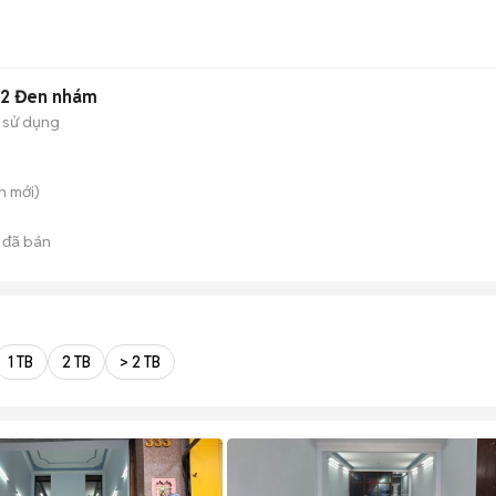
22 Đen nhám
 sử dụng
n
mới)
đã bán
1 TB
2 TB
> 2 TB