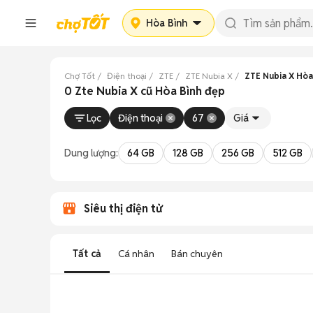
Hòa Bình
Chợ Tốt
Điện thoại
ZTE
ZTE Nubia X
ZTE Nubia X Hòa
0 Zte Nubia X cũ Hòa Bình đẹp
Lọc
Điện thoại
67
Giá
Dung lượng:
64 GB
128 GB
256 GB
512 GB
Siêu thị điện tử
Tất cả
Cá nhân
Bán chuyên