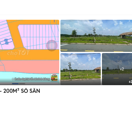
+
2
6
 – 200M² SỔ SẴN