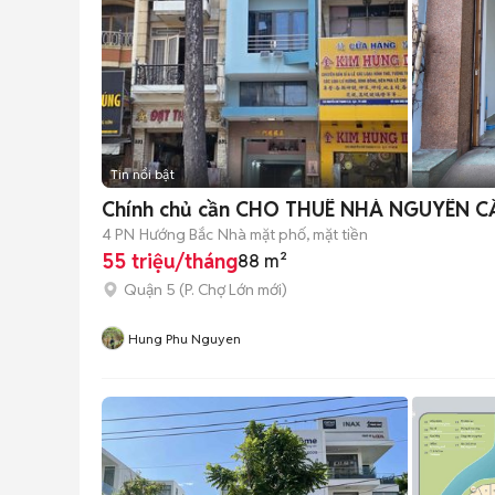
Tin nổi bật
Chính chủ cần CHO THUÊ NHÀ NGUYÊN C
4 PN
Hướng Bắc
Nhà mặt phố, mặt tiền
55 triệu/tháng
88 m²
Quận 5
(
P. Chợ Lớn
mới)
Hung Phu Nguyen