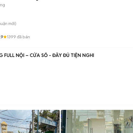
ộng
huận
mới)
.9
1399
đã bán
 FULL NỘI – CỬA SỔ - ĐẦY ĐỦ TIỆN NGHI