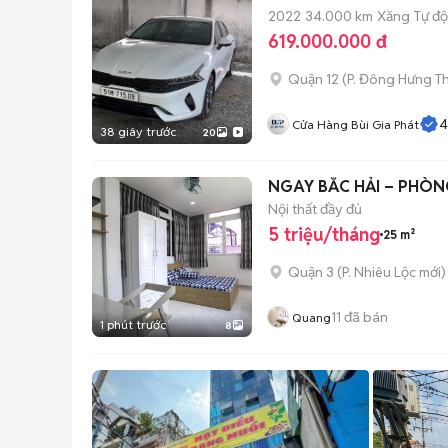
2022
34.000 km
Xăng
Tự đ
619.000.000 đ
Quận 12
(
P. Đông Hưng T
4
Cửa Hàng Bùi Gia Phát
38 giây trước
20
NGAY BẮC HẢI – PHÒNG
Nội thất đầy đủ
5 triệu/tháng
25 m²
Quận 3
(
P. Nhiêu Lộc
mới)
11
đã bán
Quang
1 phút trước
8