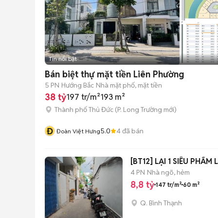
Tin nổi bật
Bán biệt thự mặt tiền Liên Phường
5 PN
Hướng Bắc
Nhà mặt phố, mặt tiền
38 tỷ
197 tr/m²
193 m²
Thành phố Thủ Đức
(
P. Long Trường
mới)
Đ
5.0
4
đã bán
Đoàn Việt Hưng
[BT12] LẠI 1 SIÊU PHẨM
4 PN
Nhà ngõ, hẻm
8,8 tỷ
147 tr/m²
60 m²
Q. Bình Thạnh