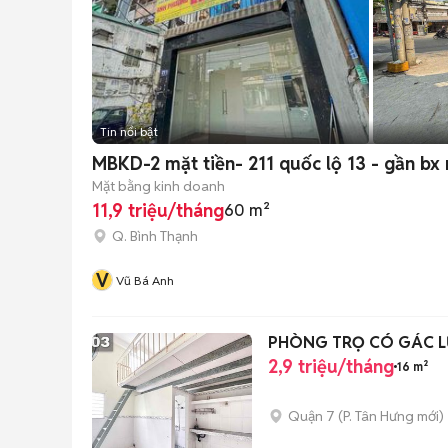
Tin nổi bật
MBKD-2 mặt tiền- 211 quốc lộ 13 - gần bx
Mặt bằng kinh doanh
11,9 triệu/tháng
60 m²
Q. Bình Thạnh
V
Vũ Bá Anh
PHÒNG TRỌ CÓ GÁC L
2,9 triệu/tháng
16 m²
Quận 7
(
P. Tân Hưng
mới)