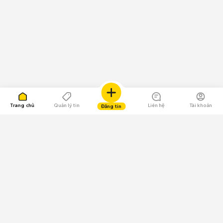
Trang chủ
Quản lý tin
Liên hệ
Tài khoản
Đăng tin
109.000 Bình chọn
Tải ứng dụng Chợ Tốt