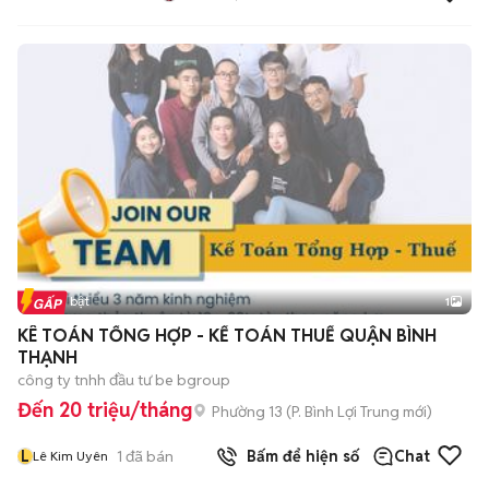
Tin nổi bật
1
KÊ TOÁN TỔNG HỢP - KẾ TOÁN THUẾ QUẬN BÌNH
THẠNH
công ty tnhh đầu tư be bgroup
Đến 20 triệu/tháng
Phường 13
(
P. Bình Lợi Trung
mới)
L
1
đã bán
Bấm để hiện số
Chat
Lê Kim Uyên