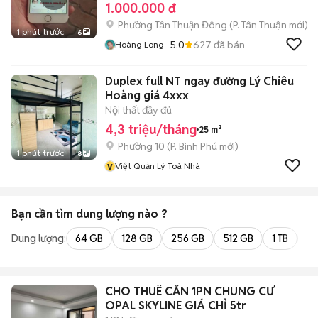
1.000.000 đ
Phường Tân Thuận Đông
(
P. Tân Thuận
mới)
1 phút trước
6
5.0
627
đã bán
Hoàng Long
Duplex full NT ngay đường Lý Chiêu
Hoàng giá 4xxx
Nội thất đầy đủ
4,3 triệu/tháng
25 m²
Phường 10
(
P. Bình Phú
mới)
1 phút trước
8
v
Việt Quản Lý Toà Nhà
Bạn cần tìm
dung lượng
nào ?
Dung lượng:
64 GB
128 GB
256 GB
512 GB
1 TB
2 
CHO THUÊ CĂN 1PN CHUNG CƯ
OPAL SKYLINE GIÁ CHỈ 5tr