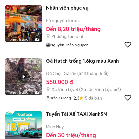
Nhân viên phục vụ
hà nguyên foods
Đến 8,20 triệu/tháng
Phường Tân Định
1 phút trước
1
Nguyễn Thảo Nguyên
Gà Hatch trống 1.6kg màu Xanh
Gà Chọi
Gà lớn (từ 3 tháng tuổi)
550.000 đ
Xã Vĩnh Lộc B
(
Xã Tân Vĩnh Lộc
mới)
1 phút trước
1
2.3
15
đã bán
Trần Culong
Tuyển Tài Xế TAXI XanhSM
Minh Huy
Đến 30 triệu/tháng