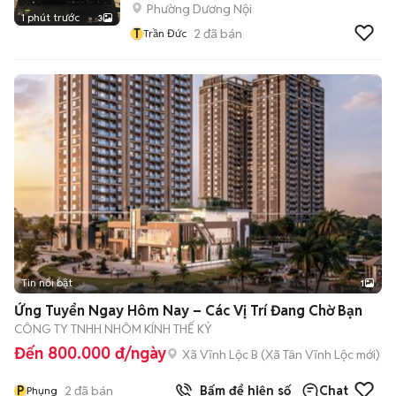
Phường Dương Nội
1 phút trước
3
T
2
đã bán
Trần Đức
Tin nổi bật
1
Ứng Tuyển Ngay Hôm Nay – Các Vị Trí Đang Chờ Bạn
CÔNG TY TNHH NHÔM KÍNH THẾ KỶ
Đến 800.000 đ/ngày
Xã Vĩnh Lộc B
(
Xã Tân Vĩnh Lộc
mới)
P
2
đã bán
Bấm để hiện số
Chat
Phụng