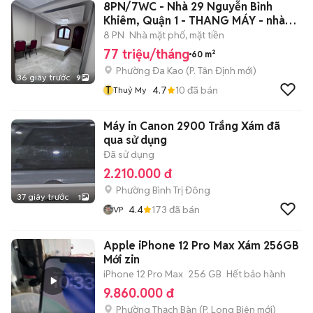
8PN/7WC - Nhà 29 Nguyễn Bỉnh
Khiêm, Quận 1 - THANG MÁY - nhà
mới
8 PN
Nhà mặt phố, mặt tiền
77 triệu/tháng
60 m²
Phường Đa Kao
(
P. Tân Định
mới)
36 giây trước
9
T
4.7
10
đã bán
Thuỷ My
Máy in Canon 2900 Trắng Xám đã
qua sử dụng
Đã sử dụng
2.210.000 đ
Phường Bình Trị Đông
37 giây trước
1
4.4
173
đã bán
VP
Apple iPhone 12 Pro Max Xám 256GB
Mới zin
iPhone 12 Pro Max
256 GB
Hết bảo hành
9.860.000 đ
Phường Thạch Bàn
(
P. Long Biên
mới)