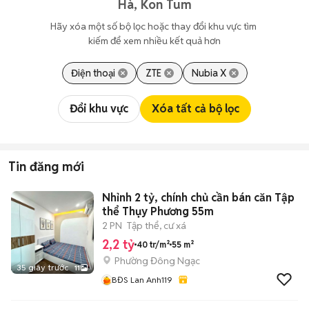
Hà, Kon Tum
Hãy xóa một số bộ lọc hoặc thay đổi khu vực tìm 
kiếm để xem nhiều kết quả hơn
Điện thoại
ZTE
Nubia X
Đổi khu vực
Xóa tất cả bộ lọc
Tin đăng mới
Nhỉnh 2 tỷ, chính chủ cần bán căn Tập
thể Thụy Phương 55m
2 PN
Tập thể, cư xá
2,2 tỷ
40 tr/m²
55 m²
Phường Đông Ngạc
35 giây trước
11
BĐS Lan Anh119