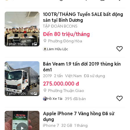
100TR/THÁNG Tuyển SALE bất động
sản tại Bình Dương
TẬP ĐOÀN BCONS
Đến 80 triệu/tháng
Phường Đông Hòa
1 phút trước
2
Lâm Hữu Lộc
Bán Veam 1.9 tấn đời 2019 thùng kín
6m1
2019
2 tấn
Việt Nam
Đã sử dụng
275.000.000 đ
Phường Thuận Giao
1 phút trước
10
395
đã bán
Hồ Xe Tải
Apple iPhone 7 Vàng hồng Đã sử
dụng
iPhone 7
32 GB
1 tháng