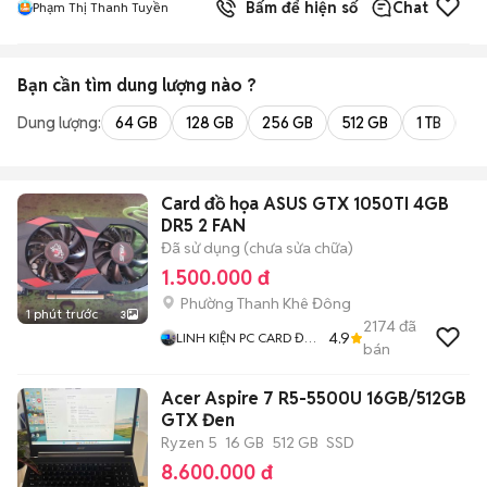
Bấm để hiện số
Chat
Phạm Thị Thanh Tuyền
Bạn cần tìm
dung lượng
nào ?
Dung lượng:
64 GB
128 GB
256 GB
512 GB
1 TB
2 
Card đồ họa ASUS GTX 1050TI 4GB
DR5 2 FAN
Đã sử dụng (chưa sửa chữa)
1.500.000 đ
Phường Thanh Khê Đông
1 phút trước
3
2174
đã
4.9
LINH KIỆN PC CARD ĐỒ
bán
HOẠ
Acer Aspire 7 R5-5500U 16GB/512GB
GTX Đen
Ryzen 5
16 GB
512 GB
SSD
8.600.000 đ