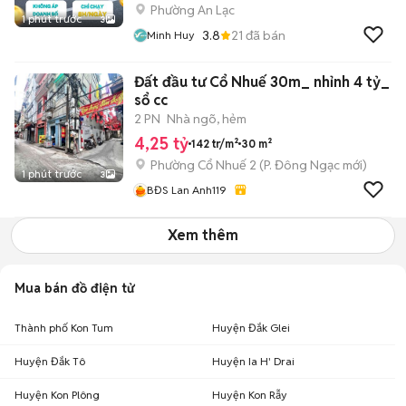
Phường An Lạc
1 phút trước
3
3.8
21
đã bán
Minh Huy
Đất đầu tư Cổ Nhuế 30m_ nhỉnh 4 tỷ_
sổ cc
2 PN
Nhà ngõ, hẻm
4,25 tỷ
142 tr/m²
30 m²
Phường Cổ Nhuế 2
(
P. Đông Ngạc
mới)
1 phút trước
3
BĐS Lan Anh119
Xem thêm
Mua bán đồ điện tử
Thành phố Kon Tum
Huyện Đắk Glei
Huyện Đắk Tô
Huyện Ia H' Drai
Huyện Kon Plông
Huyện Kon Rẫy