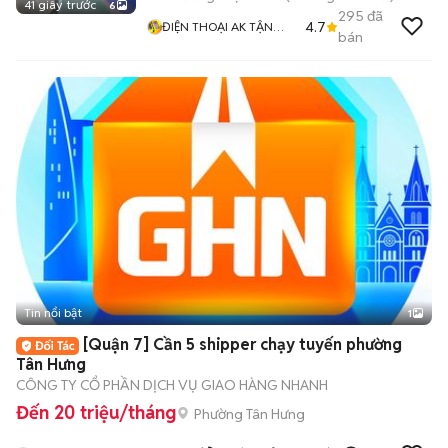
41 giây trước
6
295
đã
4.7
ĐIỆN THOẠI AK TẬN
bán
TÂM TRÁCH NHIỆM
Tin nổi bật
1
[Quận 7] Cần 5 shipper chạy tuyến phường
Tân Hưng
CÔNG TY CỔ PHẦN DỊCH VỤ GIAO HÀNG NHANH
Đến 20 triệu/tháng
Phường Tân Hưng