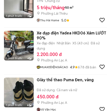
1 PN
Chung cư
5 triệu/tháng
50 m²
Phường Lái Thiêu
1 phút trước
3
5.0
Thu Hà Home
Xe đạp điện Yadea HKD06 Xám LƯỚT
90%
Xe đạp điện
Nhật Bản
XS (43 cm)
Đã sử
dụng
2.200.000 đ
1 phút trước
4
Phường An Lạc A
4.9
678
đã bán
MUAXEĐIỆNGIÁCAO
Giày thể thao Puma Đen, vàng
Đã sử dụng
Cả nam và nữ
450.000 đ
Phường An Lạc A
1 phút trước
6
Võ Văn Học