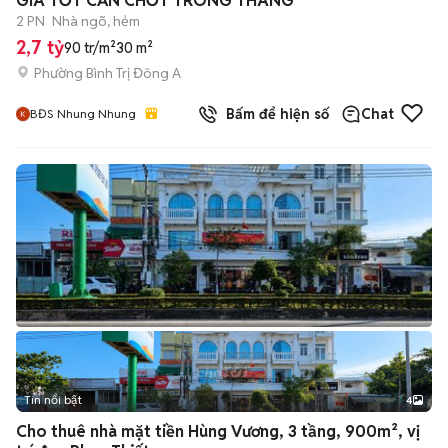
GIÁ TỐT CẦN CHỐT TRONG THÁNG
2 PN
Nhà ngõ, hẻm
2,7 tỷ
90 tr/m²
30 m²
Phường Bình Trị Đông A
Bấm để hiện số
Chat
BĐS Nhung Nhung
Tin nổi bật
4
Cho thuê nhà mặt tiền Hùng Vương, 3 tầng, 900m², vị