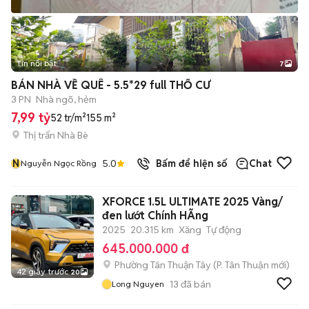
Tin nổi bật
7
+
2
BÁN NHÀ VỀ QUÊ - 5.5*29 full THỔ CƯ
3 PN
Nhà ngõ, hẻm
7,99 tỷ
52 tr/m²
155 m²
Thị trấn Nhà Bè
N
5.0
Bấm để hiện số
Chat
Nguyễn Ngọc Rồng
XFORCE 1.5L ULTIMATE 2025 Vàng/
đen lướt Chính HÃng
2025
20.315 km
Xăng
Tự động
645.000.000 đ
Phường Tân Thuận Tây
(
P. Tân Thuận
mới)
42 giây trước
20
13
đã bán
Long Nguyen