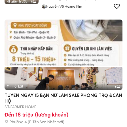
41 giây trước
5
Nguyễn Võ Hoàng KIm
Tin nổi bật
6
+
2
TUYỂN NGAY 15 BẠN NỮ LÀM SALE PHÒNG TRỌ &CĂN
HỘ
S.T-FARMER HOME
Đến 18 triệu (lương khoán)
Phường 4
(
P. Tân Sơn Nhất
mới)