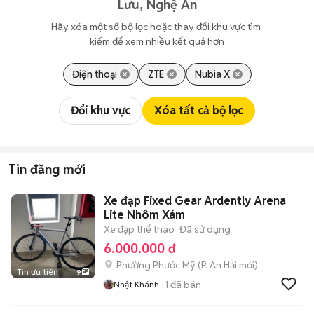
Lưu, Nghệ An
Hãy xóa một số bộ lọc hoặc thay đổi khu vực tìm 
kiếm để xem nhiều kết quả hơn
Điện thoại
ZTE
Nubia X
Đổi khu vực
Xóa tất cả bộ lọc
Tin đăng mới
Xe đạp Fixed Gear Ardently Arena
Lite Nhôm Xám
Xe đạp thể thao
Đã sử dụng
6.000.000 đ
Phường Phước Mỹ
(
P. An Hải
mới)
Tin ưu tiên
9
1
đã bán
Nhật Khánh