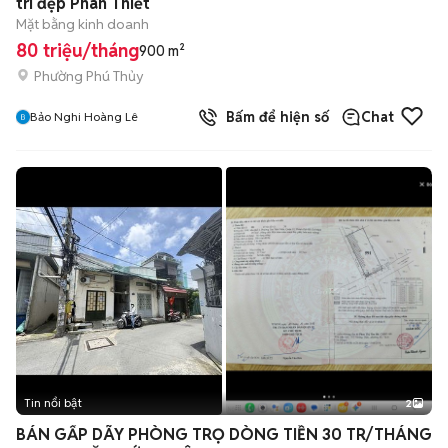
trí đẹp Phan Thiết
Mặt bằng kinh doanh
80 triệu/tháng
900 m²
Phường Phú Thủy
Bấm để hiện số
Chat
Bảo Nghi Hoàng Lê
Tin nổi bật
2
BÁN GẤP DÃY PHÒNG TRỌ DÒNG TIỀN 30 TR/THÁNG