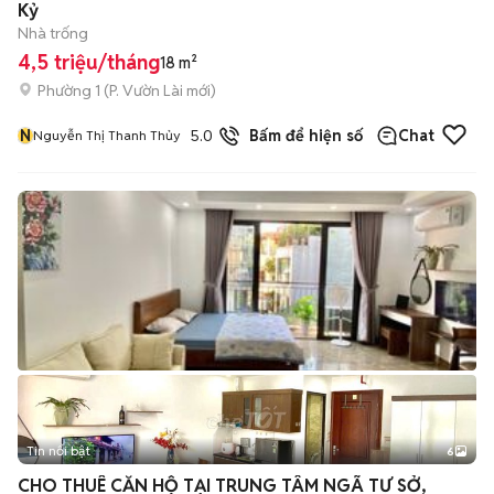
Kỷ
Nhà trống
4,5 triệu/tháng
18 m²
Phường 1
(
P. Vườn Lài
mới)
N
5.0
Bấm để hiện số
Chat
Nguyễn Thị Thanh Thủy
Tin nổi bật
6
+
2
CHO THUÊ CĂN HỘ TẠI TRUNG TÂM NGÃ TƯ SỞ,