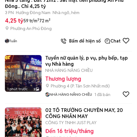
Nhà 3 tầng . Đất 72m2 . Sát mặt tiền phường An Phú
Đông.. Chỉ 4,25 tỷ
3 PN
Hướng Đông Nam
Nhà ngõ, hẻm
4,25 tỷ
59 tr/m²
72 m²
Phường An Phú Đông
Bấm để hiện số
Chat
Tuấn
Tuyển nữ quản lý, p vụ, phụ bếp, tạp
vụ Nhà hàng
NHÀ HÀNG NẮNG CHIỀU
Thương lượng
Phường 4
(
P. Tân Sơn Nhất
mới)
1 phút trước
2
1
đã bán
NHÀ HÀNG NẮNG CHIỀU
02 TỔ TRƯỞNG CHUYỀN MAY, 20
CÔNG NHÂN MAY
CÔNG TY TNHH JUST PLAY
Đến 16 triệu/tháng