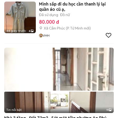
Mình sắp đi du học cần thanh lý lại
quần áo cũ ạ,
Đã sử dụng
Đồ nữ
80.000 đ
Xã Cẩm Phúc
(
P. Tứ Minh
mới)
44 giây trước
6
VHH
Tin nổi bật
11
+
2