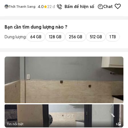
4.0
22
đã bán
Bấm để hiện số
Chat
Thới Thanh Sang
Bạn cần tìm
dung lượng
nào ?
Dung lượng:
64 GB
128 GB
256 GB
512 GB
1 TB
2 
Tin nổi bật
5