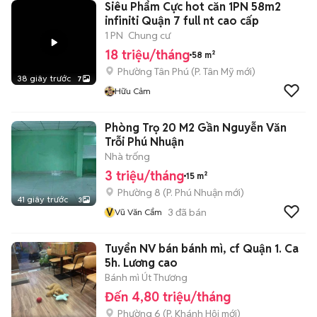
Siêu Phẩm Cực hot căn 1PN 58m2
infiniti Quận 7 full nt cao cấp
1 PN
Chung cư
18 triệu/tháng
58 m²
Phường Tân Phú
(
P. Tân Mỹ
mới)
38 giây trước
7
Hữu Cảm
Phòng Trọ 20 M2 Gần Nguyễn Văn
Trỗi Phú Nhuận
Nhà trống
3 triệu/tháng
15 m²
Phường 8
(
P. Phú Nhuận
mới)
41 giây trước
3
V
3
đã bán
Vũ Văn Cẩm
Tuyển NV bán bánh mì, cf Quận 1. Ca
5h. Lương cao
Bánh mì Út Thương
Đến 4,80 triệu/tháng
Phường 6
(
P. Khánh Hội
mới)