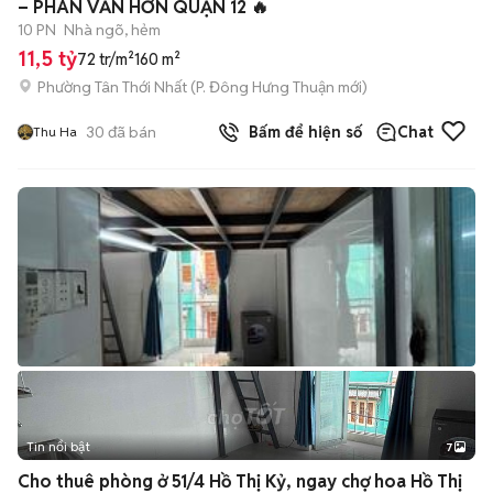
– PHAN VĂN HỚN QUẬN 12 🔥
10 PN
Nhà ngõ, hẻm
11,5 tỷ
72 tr/m²
160 m²
Phường Tân Thới Nhất
(
P. Đông Hưng Thuận
mới)
30
đã bán
Bấm để hiện số
Chat
Thu Ha
Tin nổi bật
7
+
2
Cho thuê phòng ở 51/4 Hồ Thị Kỷ, ngay chợ hoa Hồ Thị