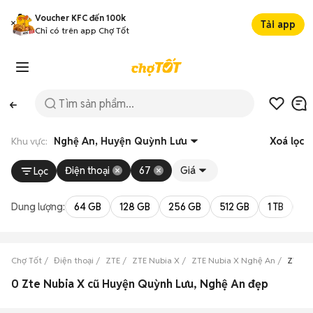
Voucher KFC đến 100k
Tải app
Chỉ có trên app Chợ Tốt
Khu vực:
Nghệ An, Huyện Quỳnh Lưu
Xoá lọc
Điện thoại
67
Giá
Lọc
Dung lượng:
64 GB
128 GB
256 GB
512 GB
1 TB
2 
Chợ Tốt
Điện thoại
ZTE
ZTE Nubia X
ZTE Nubia X Nghệ An
ZTE N
0 Zte Nubia X cũ Huyện Quỳnh Lưu, Nghệ An đẹp