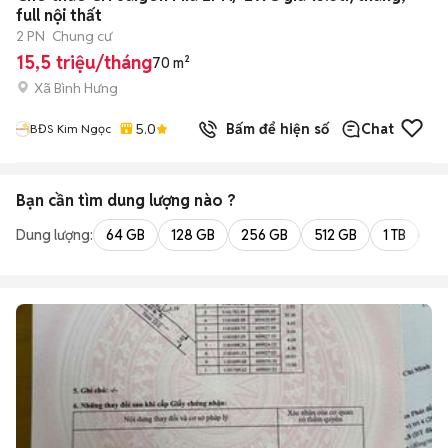
full nội thất
2 PN
Chung cư
15,5 triệu/tháng
70 m²
Xã Bình Hưng
5.0
Bấm để hiện số
Chat
BĐS Kim Ngọc
Bạn cần tìm
dung lượng
nào ?
Dung lượng:
64 GB
128 GB
256 GB
512 GB
1 TB
2 