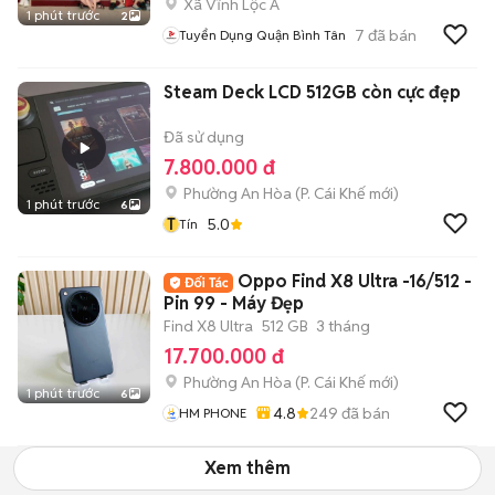
Xã Vĩnh Lộc A
1 phút trước
2
7
đã bán
Tuyển Dụng Quận Bình Tân
Steam Deck LCD 512GB còn cực đẹp
Đã sử dụng
7.800.000 đ
Phường An Hòa
(
P. Cái Khế
mới)
1 phút trước
6
T
5.0
Tín
Oppo Find X8 Ultra -16/512 -
Pin 99 - Máy Đẹp
Find X8 Ultra
512 GB
3 tháng
17.700.000 đ
Phường An Hòa
(
P. Cái Khế
mới)
1 phút trước
6
4.8
249
đã bán
HM PHONE
Xem thêm