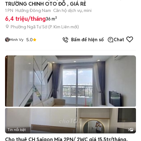
TRƯỜNG CHINH OTO ĐỖ , GIÁ RẺ
1 PN
Hướng Đông Nam
Căn hộ dịch vụ, mini
6,4 triệu/tháng
36 m²
Phường Ngã Tư Sở
(
P. Kim Liên
mới)
5.0
Bấm để hiện số
Chat
Minh Vy
Tin nổi bật
3
Cho thuê CH Saigon Mia 2PN/ 2WC giá 15.5tr/tháng,