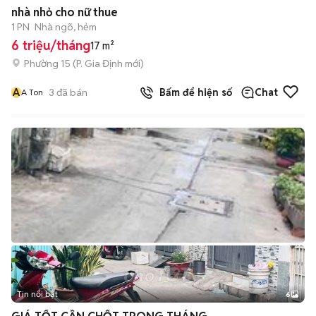
nhà nhỏ cho nữ thue
1 PN
Nhà ngõ, hẻm
6 triệu/tháng
17 m²
Phường 15
(
P. Gia Định
mới)
A
3
đã bán
Bấm để hiện số
Chat
A Ton
Tin nổi bật
6
+
2