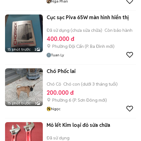
Nga Phan
Cục sạc Piva 65W màn hình hiển thị
Đã sử dụng (chưa sửa chữa)
Còn bảo hành
400.000 đ
Phường Đội Cấn
(
P. Ba Đình
mới)
15 phút trước
2
Tuan Ly
Chó Phốc lai
Chó Cỏ
Chó con (dưới 3 tháng tuổi)
200.000 đ
Phường 6
(
P. Sơn Đông
mới)
15 phút trước
3
N
Ngọc
Mỏ lết Kim loại đỏ sửa chữa
Đã sử dụng