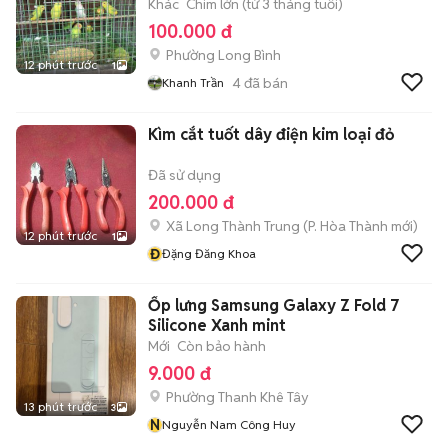
Khác
Chim lớn (từ 3 tháng tuổi)
100.000 đ
Phường Long Bình
12 phút trước
1
4
đã bán
Khanh Trần
Kìm cắt tuốt dây điện kim loại đỏ
Đã sử dụng
200.000 đ
Xã Long Thành Trung
(
P. Hòa Thành
mới)
12 phút trước
1
Đ
Đặng Đăng Khoa
Ốp lưng Samsung Galaxy Z Fold 7
Silicone Xanh mint
Mới
Còn bảo hành
9.000 đ
Phường Thanh Khê Tây
13 phút trước
3
N
Nguyễn Nam Công Huy