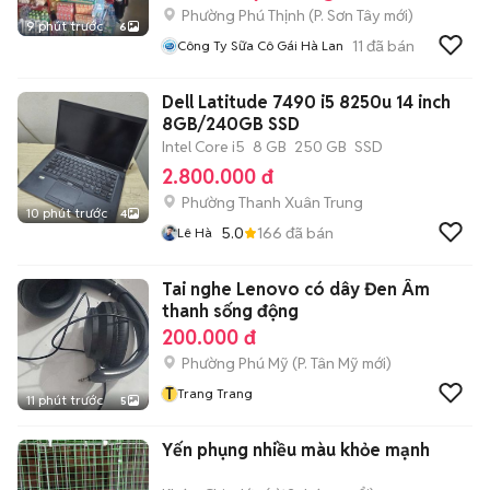
Phường Phú Thịnh
(
P. Sơn Tây
mới)
9 phút trước
6
11
đã bán
Công Ty Sữa Cô Gái Hà Lan
Dell Latitude 7490 i5 8250u 14 inch
8GB/240GB SSD
Intel Core i5
8 GB
250 GB
SSD
2.800.000 đ
Phường Thanh Xuân Trung
10 phút trước
4
5.0
166
đã bán
Lê Hà
Tai nghe Lenovo có dây Đen Âm
thanh sống động
200.000 đ
Phường Phú Mỹ
(
P. Tân Mỹ
mới)
T
Trang Trang
11 phút trước
5
Yến phụng nhiều màu khỏe mạnh