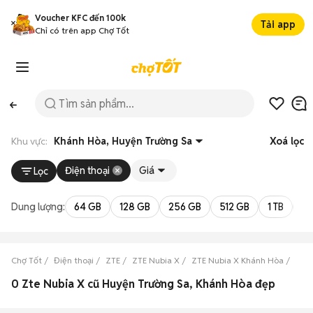
Voucher KFC đến 100k
Tải app
Chỉ có trên app Chợ Tốt
Khu vực:
Khánh Hòa, Huyện Trường Sa
Xoá lọc
Điện thoại
Giá
Lọc
Dung lượng:
64 GB
128 GB
256 GB
512 GB
1 TB
2 
Chợ Tốt
Điện thoại
ZTE
ZTE Nubia X
ZTE Nubia X Khánh Hòa
ZTE 
0 Zte Nubia X cũ Huyện Trường Sa, Khánh Hòa đẹp