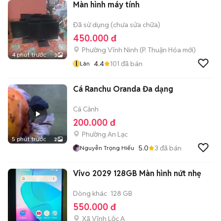
Màn hình máy tính
Đã sử dụng (chưa sửa chữa)
450.000 đ
Phường Vĩnh Ninh
(
P. Thuận Hóa
mới)
4 phút trước
3
l
4.4
101
đã bán
Lân
Cá Ranchu Oranda Đa dạng
Cá Cảnh
200.000 đ
Phường An Lạc
5 phút trước
2
5.0
3
đã bán
Nguyễn Trọng Hiếu
Vivo 2029 128GB Màn hình nứt nhẹ
Dòng khác
128 GB
550.000 đ
Xã Vĩnh Lộc A