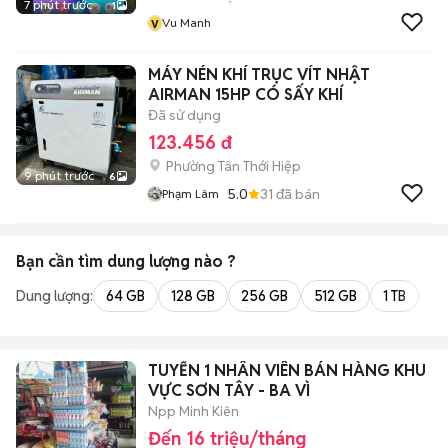
7 phút trước
1
v
Vu Manh
MÁY NÉN KHÍ TRỤC VÍT NHẬT
AIRMAN 15HP CÓ SẤY KHÍ
Đã sử dụng
123.456 đ
Phường Tân Thới Hiệp
9 phút trước
6
5.0
31
đã bán
Phạm Lâm
Bạn cần tìm
dung lượng
nào ?
Dung lượng:
64 GB
128 GB
256 GB
512 GB
1 TB
2 
TUYỂN 1 NHÂN VIÊN BÁN HÀNG KHU
VỰC SƠN TÂY - BA VÌ
Npp Minh Kiên
Đến 16 triệu/tháng