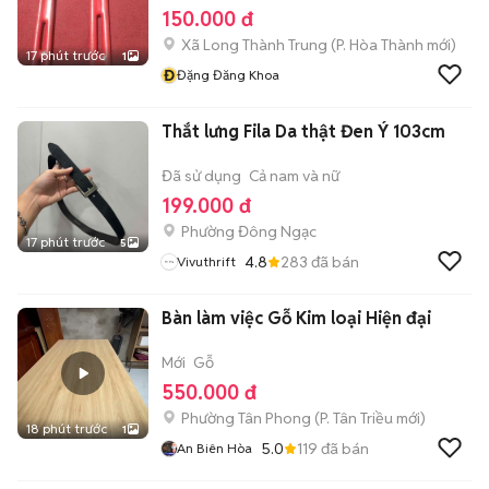
150.000 đ
Xã Long Thành Trung
(
P. Hòa Thành
mới)
17 phút trước
1
Đ
Đặng Đăng Khoa
Thắt lưng Fila Da thật Đen Ý 103cm
Đã sử dụng
Cả nam và nữ
199.000 đ
Phường Đông Ngạc
17 phút trước
5
4.8
283
đã bán
Vivuthrift
Bàn làm việc Gỗ Kim loại Hiện đại
Mới
Gỗ
550.000 đ
Phường Tân Phong
(
P. Tân Triều
mới)
18 phút trước
1
5.0
119
đã bán
An Biên Hòa