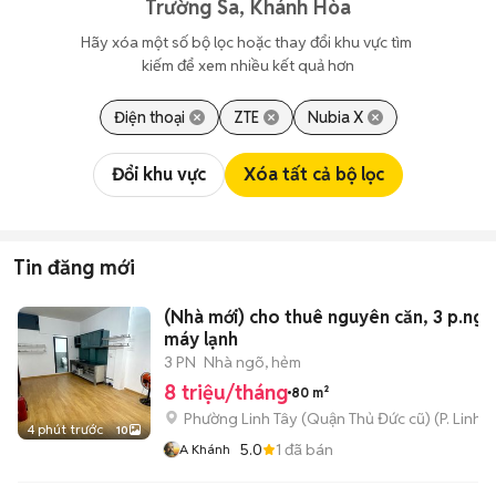
Trường Sa, Khánh Hòa
Hãy xóa một số bộ lọc hoặc thay đổi khu vực tìm 
kiếm để xem nhiều kết quả hơn
Điện thoại
ZTE
Nubia X
Đổi khu vực
Xóa tất cả bộ lọc
Tin đăng mới
(Nhà mới) cho thuê nguyên căn, 3 p.ngủ
máy lạnh
3 PN
Nhà ngõ, hẻm
8 triệu/tháng
80 m²
Phường Linh Tây (Quận Thủ Đức cũ)
(
P. Linh 
4 phút trước
10
5.0
1
đã bán
A Khánh