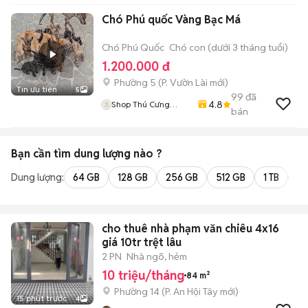
Chó Phú quốc Vàng Bạc Má
Chó Phú Quốc
Chó con (dưới 3 tháng tuổi)
1.200.000 đ
Phường 5
(
P. Vườn Lài
mới)
Tin ưu tiên
5
99
đã
4.8
Shop Thú Cưng
bán
PenTa
Bạn cần tìm
dung lượng
nào ?
Dung lượng:
64 GB
128 GB
256 GB
512 GB
1 TB
2 
cho thuê nhà phạm văn chiêu 4x16
giá 10tr trệt lâu
2 PN
Nhà ngõ, hẻm
10 triệu/tháng
84 m²
Phường 14
(
P. An Hội Tây
mới)
15 phút trước
4