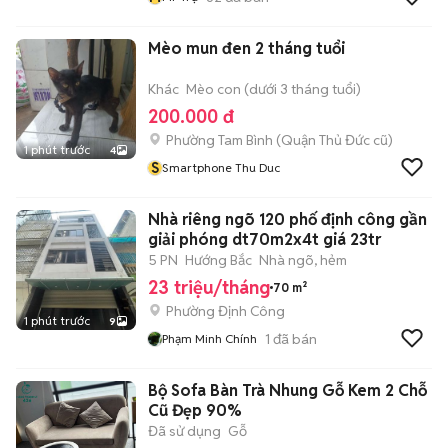
Mèo mun đen 2 tháng tuổi
Khác
Mèo con (dưới 3 tháng tuổi)
200.000 đ
Phường Tam Bình (Quận Thủ Đức cũ)
1 phút trước
4
S
Smartphone Thu Duc
Nhà riêng ngõ 120 phố định công gần
giải phóng dt70m2x4t giá 23tr
5 PN
Hướng Bắc
Nhà ngõ, hẻm
23 triệu/tháng
70 m²
Phường Định Công
1 phút trước
9
1
đã bán
Phạm Minh Chính
Bộ Sofa Bàn Trà Nhung Gỗ Kem 2 Chỗ
Cũ Đẹp 90%
Đã sử dụng
Gỗ