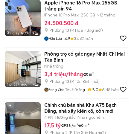
Apple iPhone 16 Pro Max 256GB
trắng pin 94
iPhone 16 Pro Max
256 GB
>12 tháng
24.500.500 đ
Phường 13
(
P. Hòa Hưng
mới)
43 giây trước
6
4.9
34
đã bán
Hậu Lưu
Phòng trọ có gác ngay Nhất Chi Mai
Tân Bình
Nhà trống
3,4 triệu/tháng
20 m²
Phường 13
(
P. Tân Bình
mới)
1 phút trước
4
5.0
6
đã bán
Fong Cho Thuê Phòng
Chính chủ bán nhà Khu A75 Bạch
Đằng, nhà xây kiên cố, còn mới
4 PN
Hướng Bắc
Nhà ngõ, hẻm
17,5 tỷ
292 tr/m²
60 m²
Phường 2
(
P. Tân Sơn Hòa
mới)