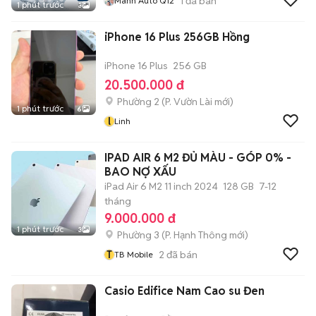
1
đã bán
Manh Auto Q12
1 phút trước
3
iPhone 16 Plus 256GB Hồng
iPhone 16 Plus
256 GB
20.500.000 đ
Phường 2
(
P. Vườn Lài
mới)
1 phút trước
6
l
Linh
IPAD AIR 6 M2 ĐỦ MÀU - GÓP 0% -
BAO NỢ XẤU
iPad Air 6 M2 11 inch 2024
128 GB
7-12
tháng
9.000.000 đ
1 phút trước
3
Phường 3
(
P. Hạnh Thông
mới)
T
2
đã bán
TB Mobile
Casio Edifice Nam Cao su Đen