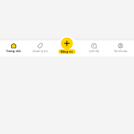
Trang chủ
Quản lý tin
Liên hệ
Tài khoản
Đăng tin
109.000 Bình chọn
Tải ứng dụng Chợ Tốt
Về Chợ Tốt
Quy chế sàn
Chính sách bảo mật
Giải quyết tranh chấp