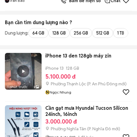
Bấm để hiện số
Chat
Tran Bao
Bạn cần tìm
dung lượng
nào ?
Dung lượng:
64 GB
128 GB
256 GB
512 GB
1 TB
2 
iPhone 13 den 128gb máy zin
iPhone 13
128 GB
5.100.000 đ
Phường Thạnh Lộc
(
P. An Phú Đông
mới)
1 phút trước
2
N
Ngọc Nhung
Cần gạt mưa Hyundai Tucson Silicon
24inch, 16inch
3.000.000 đ
Phường Nghĩa Tân
(
P. Nghĩa Đô
mới)