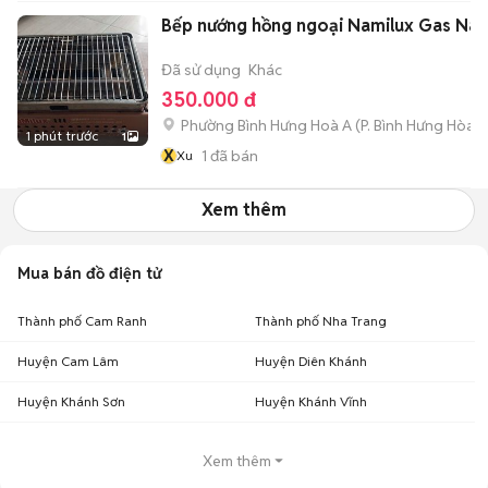
Bếp nướng hồng ngoại Namilux Gas Nâu
Đã sử dụng
Khác
350.000 đ
Phường Bình Hưng Hoà A
(
P. Bình Hưng Hòa
m
1 phút trước
1
X
1
đã bán
Xu
Xem thêm
Mua bán đồ điện tử
Thành phố Cam Ranh
Thành phố Nha Trang
Huyện Cam Lâm
Huyện Diên Khánh
Huyện Khánh Sơn
Huyện Khánh Vĩnh
Xem thêm