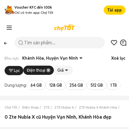
Voucher KFC đến 100k
Tải app
Chỉ có trên app Chợ Tốt
Khu vực:
Khánh Hòa, Huyện Vạn Ninh
Xoá lọc
Điện thoại
Giá
Lọc
Dung lượng:
64 GB
128 GB
256 GB
512 GB
1 TB
2 
Chợ Tốt
Điện thoại
ZTE
ZTE Nubia X
ZTE Nubia X Khánh Hòa
ZTE 
0 Zte Nubia X cũ Huyện Vạn Ninh, Khánh Hòa đẹp