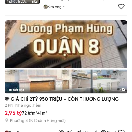
1 phút trước
11
Kim Angle
Tin nổi bật
6
+
2
💸 GIÁ CHỈ 2TỶ 950 TRIỆU – CÒN THƯƠNG LƯỢNG
2 PN
Nhà ngõ, hẻm
2,95 tỷ
72 tr/m²
41 m²
Phường 4
(
P. Chánh Hưng
mới)