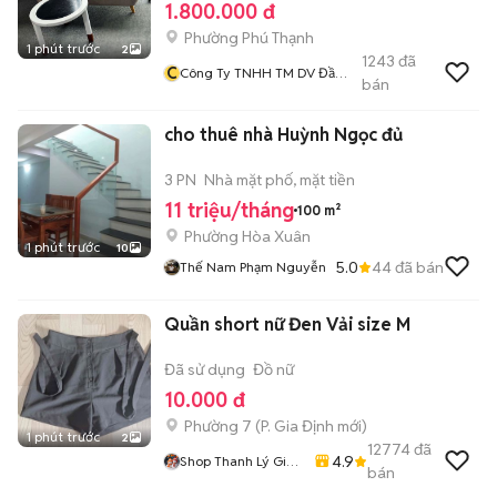
1.800.000 đ
Phường Phú Thạnh
1 phút trước
2
1243
đã
C
Công Ty TNHH TM DV Đầu
bán
Tư Và Xây Dựng Hải Đăng
cho thuê nhà Huỳnh Ngọc đủ
3 PN
Nhà mặt phố, mặt tiền
11 triệu/tháng
100 m²
Phường Hòa Xuân
1 phút trước
10
5.0
44
đã bán
Thế Nam Phạm Nguyễn
Quần short nữ Đen Vải size M
Đã sử dụng
Đồ nữ
10.000 đ
Phường 7
(
P. Gia Định
mới)
1 phút trước
2
12774
đã
4.9
Shop Thanh Lý Giá
bán
Rẻ 1905