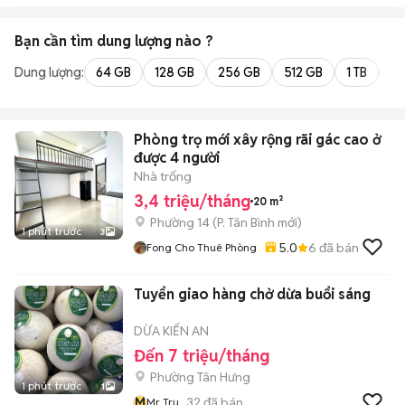
Bạn cần tìm
dung lượng
nào ?
Dung lượng:
64 GB
128 GB
256 GB
512 GB
1 TB
2 
Phòng trọ mới xây rộng rãi gác cao ở
được 4 người
Nhà trống
3,4 triệu/tháng
20 m²
Phường 14
(
P. Tân Bình
mới)
1 phút trước
3
5.0
6
đã bán
Fong Cho Thuê Phòng
Tuyển giao hàng chở dừa buổi sáng
DỪA KIẾN AN
Đến 7 triệu/tháng
Phường Tân Hưng
1 phút trước
1
M
32
đã bán
Mr Trụ