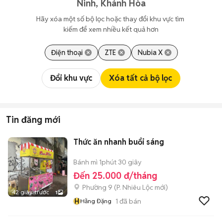
Ninh, Khánh Hòa
Hãy xóa một số bộ lọc hoặc thay đổi khu vực tìm 
kiếm để xem nhiều kết quả hơn
Điện thoại
ZTE
Nubia X
Đổi khu vực
Xóa tất cả bộ lọc
Tin đăng mới
Thức ăn nhanh buổi sáng
Bánh mì 1phút 30 giây
Đến 25.000 đ/tháng
Phường 9
(
P. Nhiêu Lộc
mới)
42 giây trước
1
H
1
đã bán
Hằng Đặng