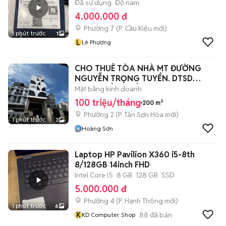
Đã sử dụng
Đồ nam
4.000.000 đ
Phường 7
(
P. Cầu Kiệu
mới)
1 phút trước
1
L
Lê Phương
CHO THUÊ TÒA NHÀ MT ĐƯỜNG
NGUYỄN TRỌNG TUYỂN. DTSD
850M2, HẦM 6 LẦU
Mặt bằng kinh doanh
100 triệu/tháng
200 m²
Phường 2
(
P. Tân Sơn Hòa
mới)
1 phút trước
3
Hoàng Sơn
Laptop HP Pavilion X360 i5-8th
8/128GB 14inch FHD
Intel Core i5
8 GB
128 GB
SSD
5.000.000 đ
Phường 4
(
P. Hạnh Thông
mới)
1 phút trước
6
K
88
đã bán
KD Computer Shop