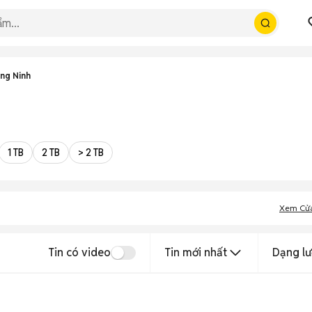
ng Ninh
1 TB
2 TB
> 2 TB
Xem Cử
Tin có video
Tin mới nhất
Dạng lư