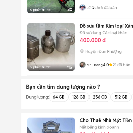
6
đã bán
Lữ Quôc
6 phút trước
4
Đồ sưu tầm Kim loại Xá
Đã sử dụng
Các loại khác
400.000 đ
Huyện Đan Phượng
4.0
21
đã bán
Mr Thang
6 phút trước
2
Bạn cần tìm
dung lượng
nào ?
Dung lượng:
64 GB
128 GB
256 GB
512 GB
Cho Thuê Nhà Mặ
Mặt bằng kinh doanh