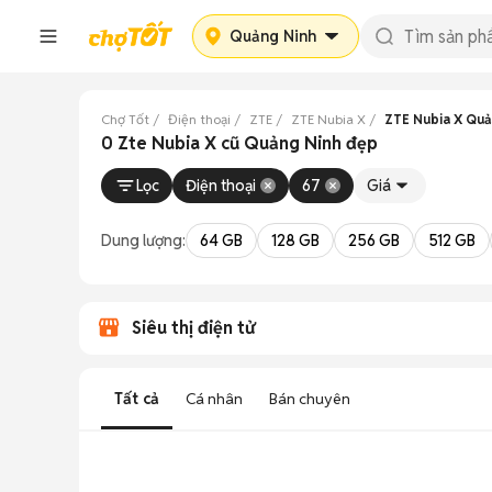
Quảng Ninh
Chợ Tốt
Điện thoại
ZTE
ZTE Nubia X
ZTE Nubia X Quả
0 Zte Nubia X cũ Quảng Ninh đẹp
Lọc
Điện thoại
67
Giá
Dung lượng:
64 GB
128 GB
256 GB
512 GB
Siêu thị điện tử
Tất cả
Cá nhân
Bán chuyên