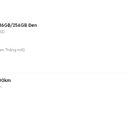
F 16GB/256GB Đen
SD
Tam Thắng
mới)
000km
n