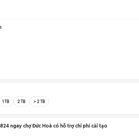
m
1 TB
2 TB
> 2 TB
t Tiền 824 ngay chợ Đức Hoà có hỗ trợ chi phí cải tạo