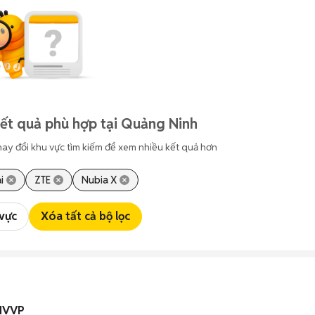
ết quả phù hợp tại Quảng Ninh
hay đổi khu vực tìm kiếm để xem nhiều kết quả hơn
i
ZTE
Nubia X
 vực
Xóa tất cả bộ lọc
 NVVP