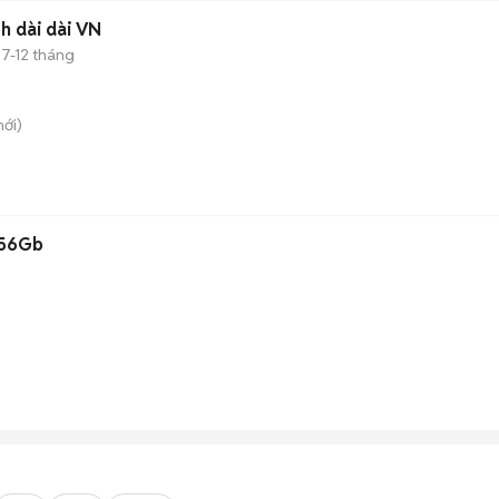
bh dài dài VN
7-12 tháng
ới)
256Gb