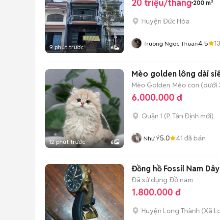
20 triệu/tháng
200 m²
Huyện Đức Hòa
4.5
1
Truong Ngoc Thuan
9 phút trước
6
Mèo golden lông dài si
Mèo Golden
Mèo con (dưới 
6.000.000 đ
Quận 1
(
P. Tân Định
mới)
5.0
41
đã bán
Như Ý
12 phút trước
6
Đồng hồ Fossil Nam Dây
Đã sử dụng
Đồ nam
1.800.000 đ
Huyện Long Thành
(
Xã L