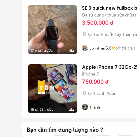
SE 3 black new fullbox 
Đã sử dụng (chưa sửa chữa)
3.500.000 đ
Q. Tân Phú
(
P. Tây Thạnh
m
5.0
69
đã bán
Johntran
17 phút trước
4
Apple iPhone 7 32Gb-
iPhone 7
750.000 đ
Q. Thanh Xuân
Thành
18 phút trước
2
Bạn cần tìm
dung lượng
nào ?