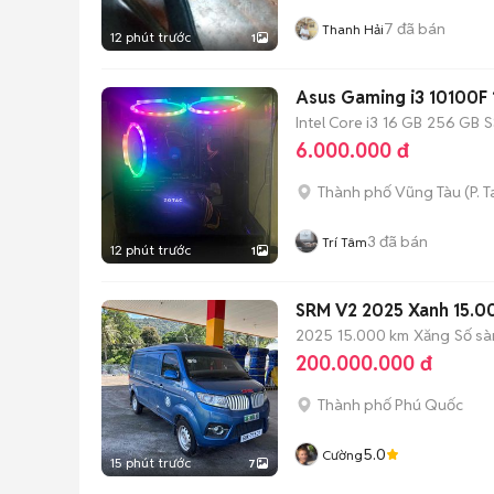
7
đã bán
Thanh Hải
12 phút trước
1
Asus Gaming i3 10100
Intel Core i3
16 GB
256 GB
S
6.000.000 đ
Thành phố Vũng Tàu
(
P. 
3
đã bán
Trí Tâm
12 phút trước
1
SRM V2 2025 Xanh 15.
2025
15.000 km
Xăng
Số sà
200.000.000 đ
Thành phố Phú Quốc
5.0
Cường
15 phút trước
7