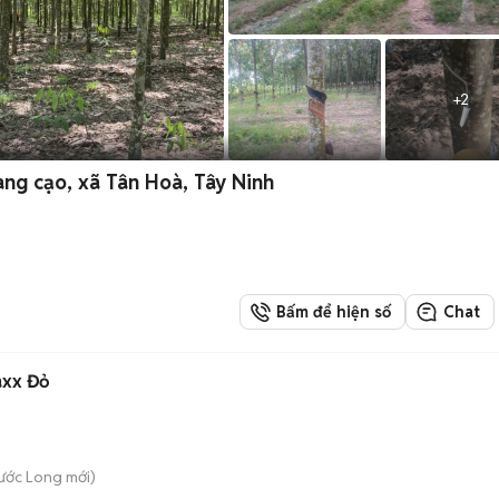
+
2
ng cạo, xã Tân Hoà, Tây Ninh
Bấm để hiện số
Chat
axx Đỏ
hước Long
mới)