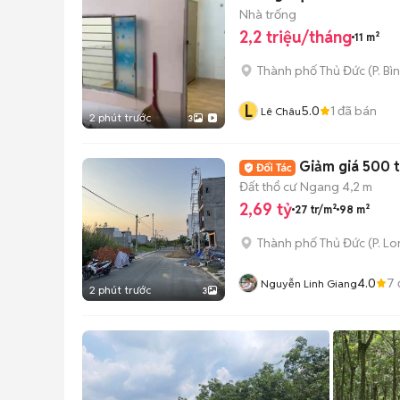
Nhà trống
2,2 triệu/tháng
11 m²
Thành phố Thủ Đức
(
P. Bì
L
5.0
1
đã bán
Lê Châu
2 phút trước
3
Giảm giá 500 t
Đất thổ cư
Ngang 4,2 m
2,69 tỷ
27 tr/m²
98 m²
Thành phố Thủ Đức
(
P. L
4.0
7
Nguyễn Linh Giang
2 phút trước
3