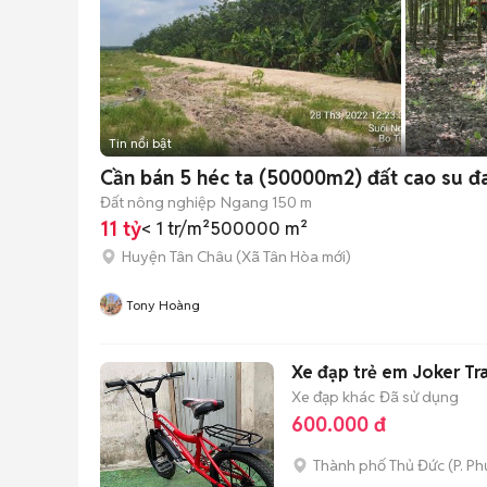
Tin nổi bật
Cần bán 5 héc ta (50000m2) đất cao su đa
Đất nông nghiệp
Ngang 150 m
11 tỷ
< 1 tr/m²
500000 m²
Huyện Tân Châu
(
Xã Tân Hòa
mới)
Tony Hoàng
Xe đạp trẻ em Joker Tr
Xe đạp khác
Đã sử dụng
600.000 đ
Thành phố Thủ Đức
(
P. P