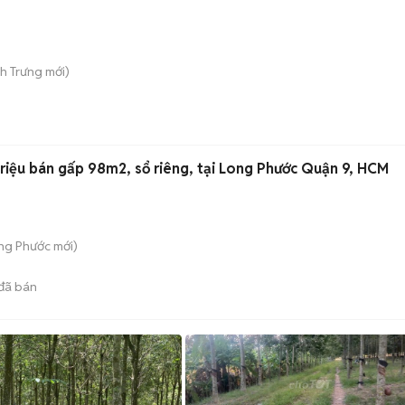
nh Trưng
mới)
riệu bán gấp 98m2, sổ riêng, tại Long Phước Quận 9, HCM
ong Phước
mới)
đã bán