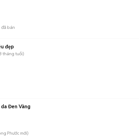
3
đã bán
êu đẹp
3 tháng tuổi)
 da Đen Vàng
ong Phước
mới)