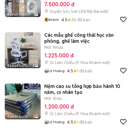
7.500.000 đ
Huyện Sóc Sơn
(
Xã Nội Bài
mới)
3 phút trước
1
K
4.5
30
đã bán
Khánh
Các mẫu ghế công thái học văn
phòng, ghế làm việc
Mới
Nhựa
1.225.000 đ
Q. Liên Chiểu
(
P. Hòa Khánh
mới)
3 phút trước
6
4.5
1
đã bán
Lê Hoàng
Nệm cao su tổng hợp bảo hành 10
năm, cs nhân tạo
Mới
Khác
1.200.000 đ
Q. Liên Chiểu
(
P. Hòa Khánh
mới)
3 phút trước
3
4.5
1
đã bán
Lê Hoàng