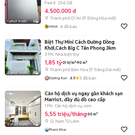
Pad 6
256 GB
4.500.000 đ
Thành phố Dĩ An
(
P. Đông Hòa
mới)
1 phút trước
5
h
6
đã bán
Hhhh
Biệt Thự Mini Cách Đường Đồng
Khởi,Cách Big C Tân Phong 3km
3 PN
Nhà biệt thự
1,85 tỷ
21 tr/m²
90 m²
Thành phố Biên Hòa
(
P. Trảng Dài
mới)
2 phút trước
11
4.9
5
đã bán
Dương Kun
Căn hộ dịch vụ ngay gần khách sạn
Marriot, đầy đủ đồ cao cấp
1 PN
Căn hộ dịch vụ, mini
5,55 triệu/tháng
30 m²
Q. Nam Từ Liêm
2 phút trước
5
Pham Khai