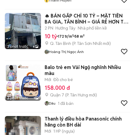
T
Thanh Huyền
🔥 BÁN GẤP CHỈ 10 TỶ – MẶT TIỀN
BA GIA, TÂN BÌNH – GIÁ RẺ HƠN THỊ
TRƯỜN
2 PN
Hướng Tây
Nhà phố liền kề
10 tỷ
172 tr/m²
58 m²
Q. Tân Bình
(
P. Tân Sơn Nhất
mới)
2 phút trước
6
Hoàng Thị Ngọc Ánh
Balo trẻ em Vải Ngộ nghĩnh Nhiều
màu
Mới
Đồ cho bé
158.000 đ
Quận 7
(
P. Tân Hưng
mới)
3 phút trước
1
1
đã bán
Dâu
Thanh lý điều hòa Panasonic chính
hãng còn BH dài
Mới
1 HP (ngựa)