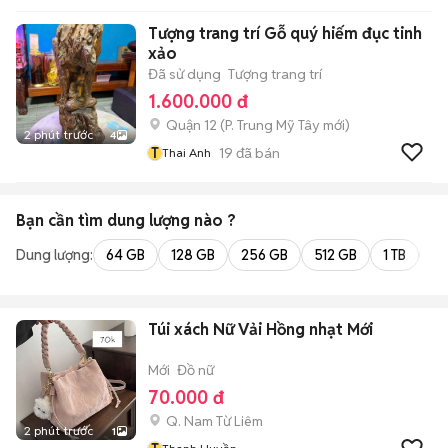
Tượng trang trí Gỗ quý hiếm đục tinh
xảo
Đã sử dụng
Tượng trang trí
1.600.000 đ
Quận 12
(
P. Trung Mỹ Tây
mới)
2 phút trước
4
T
19
đã bán
Thai Anh
Bạn cần tìm
dung lượng
nào ?
Dung lượng:
64 GB
128 GB
256 GB
512 GB
1 TB
2 
Túi xách Nữ Vải Hồng nhạt Mới
Mới
Đồ nữ
70.000 đ
Q. Nam Từ Liêm
2 phút trước
1