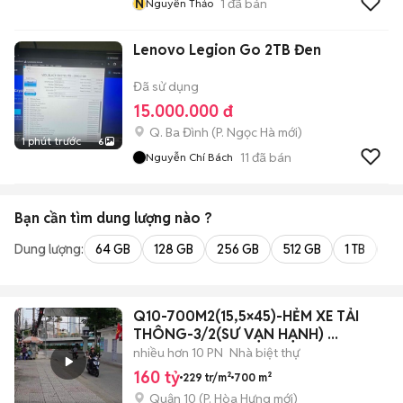
N
1
đã bán
Nguyễn Thảo
Lenovo Legion Go 2TB Đen
Đã sử dụng
15.000.000 đ
Q. Ba Đình
(
P. Ngọc Hà
mới)
1 phút trước
6
11
đã bán
Nguyễn Chí Bách
Bạn cần tìm
dung lượng
nào ?
Dung lượng:
64 GB
128 GB
256 GB
512 GB
1 TB
2 
Q10-700M2(15,5×45)-HẺM XE TẢI
THÔNG-3/2(SƯ VẠN HẠNH) ...
nhiều hơn 10 PN
Nhà biệt thự
160 tỷ
229 tr/m²
700 m²
Quận 10
(
P. Hòa Hưng
mới)