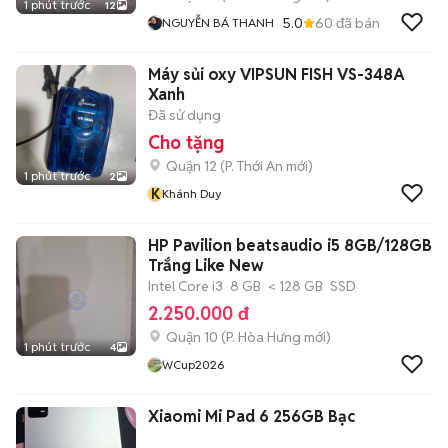
1 phút trước
12
5.0
60
đã bán
NGUYỄN BÁ THANH
Máy sủi oxy VIPSUN FISH VS-348A
Xanh
Đã sử dụng
Cho tặng
Quận 12
(
P. Thới An
mới)
1 phút trước
2
K
Khánh Duy
HP Pavilion beatsaudio i5 8GB/128GB
Trắng Like New
Intel Core i3
8 GB
< 128 GB
SSD
2.250.000 đ
Quận 10
(
P. Hòa Hưng
mới)
1 phút trước
4
WCup2026
Xiaomi Mi Pad 6 256GB Bạc