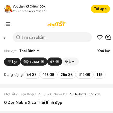
Voucher KFC đến 100k
Tải app
Chỉ có trên app Chợ Tốt
Khu vực:
Thái Bình
Xoá lọc
Điện thoại
67
Giá
Lọc
Dung lượng:
64 GB
128 GB
256 GB
512 GB
1 TB
2 
Chợ Tốt
Điện thoại
ZTE
ZTE Nubia X
ZTE Nubia X Thái Bình
0 Zte Nubia X cũ Thái Bình đẹp