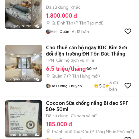
Đã sử dụng
Khác
1.800.000 đ
Q. Bình Tân
(
P. Tân Tạo
mới)
35 giây trước
3
6
đã bán
Minh Quân
Cho thuê căn hộ ngay KDC Kim Sơn
đối diện trường ĐH Tôn Đức Thắng
1 PN
Căn hộ dịch vụ, mini
6,5 triệu/tháng
30 m²
Quận 7
(
P. Tân Hưng
mới)
37 giây trước
9
8
đã
5.0
Hà Dương Chuyên
bán
CHDV Quận 7
Cocoon Sữa chống nắng Bí đao SPF
50+ 50ml
Đã sử dụng
Cả nam và nữ
185.000 đ
Thành phố Thủ Đức
(
P. Tăng Nhơn Phú
mới)
1 phút trước
1