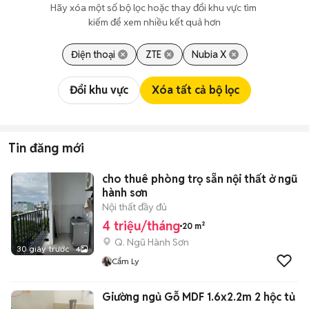
Hãy xóa một số bộ lọc hoặc thay đổi khu vực tìm 
kiếm để xem nhiều kết quả hơn
Điện thoại
ZTE
Nubia X
Đổi khu vực
Xóa tất cả bộ lọc
Tin đăng mới
cho thuê phòng trọ sẵn nội thất ở ngũ
hành sơn
Nội thất đầy đủ
4 triệu/tháng
20 m²
Q. Ngũ Hành Sơn
30 giây trước
4
Cẩm Ly
Giường ngủ Gỗ MDF 1.6x2.2m 2 hộc tủ