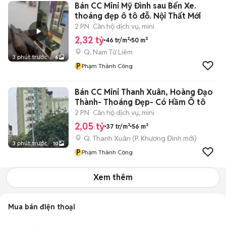
Bán CC Mini Mỹ Đình sau Bến Xe.
thoáng đẹp ô tô đỗ. Nội Thất Mới
2 PN
Căn hộ dịch vụ, mini
2,32 tỷ
46 tr/m²
50 m²
Q. Nam Từ Liêm
3 phút trước
6
P
Phạm Thành Công
Bán CC Mini Thanh Xuân, Hoàng Đạo
Thành- Thoáng Đẹp- Có Hầm Ô tô
2 PN
Căn hộ dịch vụ, mini
2,05 tỷ
37 tr/m²
56 m²
Q. Thanh Xuân
(
P. Khương Đình
mới)
3 phút trước
10
P
Phạm Thành Công
Xem thêm
Mua bán điện thoại