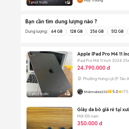
Huy Trương
1 phút trước
5
Bạn cần tìm
dung lượng
nào ?
Dung lượng:
64 GB
128 GB
256 GB
512 GB
Apple iPad Pro M4 11 i
iPad Pro M4 11 inch 2024
25
24.790.000 đ
Phường Hưng Lợi
(
P. Tân 
5.0
175
Khảimoblie233
2 phút trước
6
Giày da bò giá rẻ tại x
Mới
Đồ nam
350.000 đ