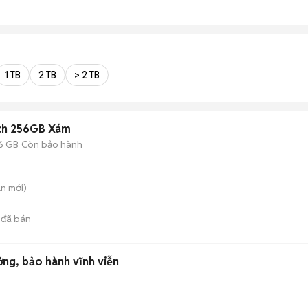
1 TB
2 TB
> 2 TB
nch 256GB Xám
6 GB
Còn bảo hành
An
mới)
đã bán
ưởng, bảo hành vĩnh viễn