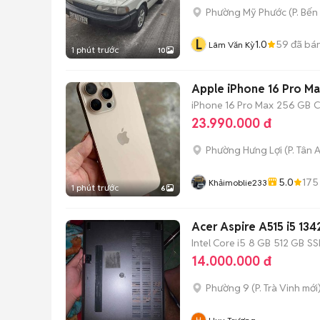
Phường Mỹ Phước
(
P. Bến
L
1.0
59
đã bá
Lâm Văn Kỳ
1 phút trước
10
Apple iPhone 16 Pro M
iPhone 16 Pro Max
256 GB
C
23.990.000 đ
Phường Hưng Lợi
(
P. Tân 
5.0
175
Khảimoblie233
1 phút trước
6
Acer Aspire A515 i5 1
Intel Core i5
8 GB
512 GB
SS
14.000.000 đ
Phường 9
(
P. Trà Vinh
mới