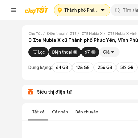
Thành phố Phúc Yên
Chợ Tốt
Điện thoại
ZTE
ZTE Nubia X
ZTE Nubia X Vĩnh
0 Zte Nubia X cũ Thành phố Phúc Yên, Vĩnh Ph
Lọc
Điện thoại
67
Giá
Dung lượng:
64 GB
128 GB
256 GB
512 GB
Siêu thị điện tử
Tất cả
Cá nhân
Bán chuyên