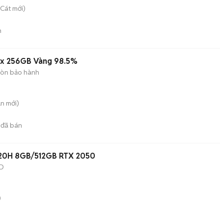
 Cát
mới)
n
ax 256GB Vàng 98.5%
òn bảo hành
An
mới)
đã bán
3420H 8GB/512GB RTX 2050
D
)