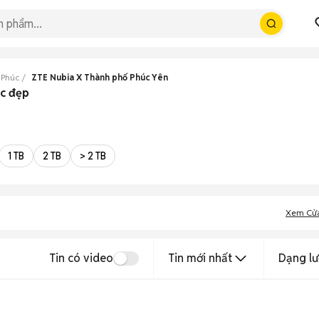
 Phúc
ZTE Nubia X Thành phố Phúc Yên
úc đẹp
1 TB
2 TB
> 2 TB
Xem Cử
Tin có video
Tin mới nhất
Dạng lư