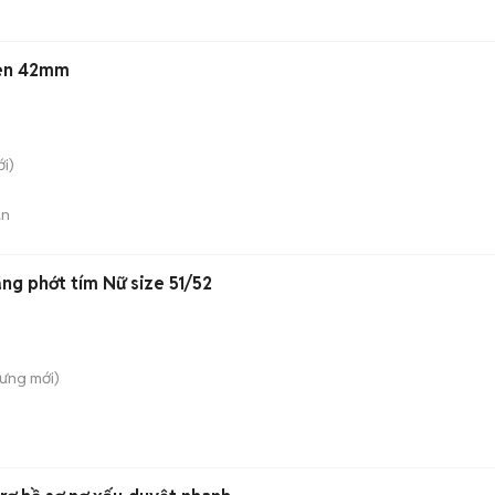
Đen 42mm
i)
án
ng phớt tím Nữ size 51/52
Hưng
mới)