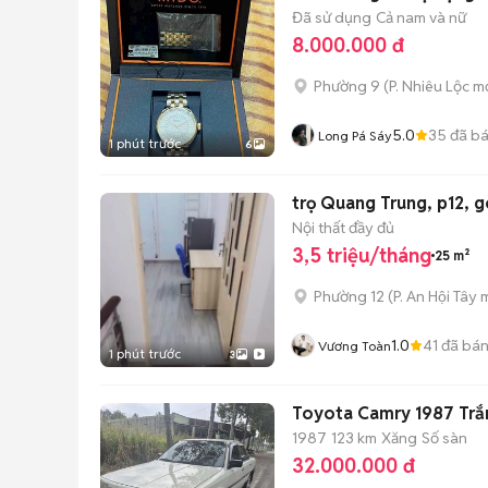
Đã sử dụng
Cả nam và nữ
8.000.000 đ
Phường 9
(
P. Nhiêu Lộc
mớ
5.0
35
đã b
Long Pá Sáy
1 phút trước
6
trọ Quang Trung, p12, 
Nội thất đầy đủ
3,5 triệu/tháng
25 m²
Phường 12
(
P. An Hội Tây
m
1.0
41
đã bá
Vương Toàn
1 phút trước
3
Toyota Camry 1987 Trắ
1987
123 km
Xăng
Số sàn
32.000.000 đ