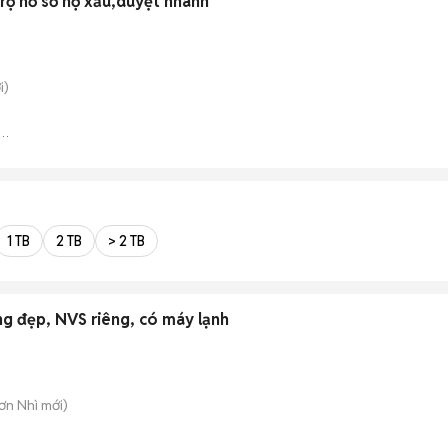
rợ hồ sơ nợ xấu,duyệt nhanh
i)
n
1 TB
2 TB
> 2 TB
ng đẹp, NVS riêng, có máy lạnh
Sơn Nhì
mới)