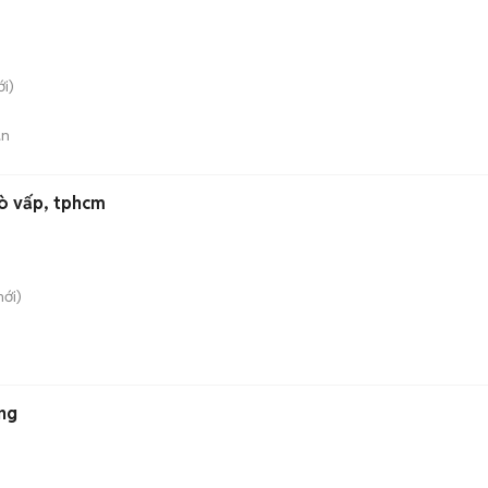
i)
án
gò vấp, tphcm
ới)
n
ng