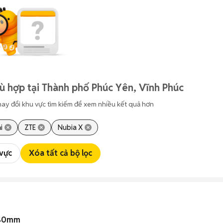
ù hợp tại Thành phố Phúc Yên, Vĩnh Phúc
hay đổi khu vực tìm kiếm để xem nhiều kết quả hơn
i
ZTE
Nubia X
 vực
Xóa tất cả bộ lọc
 40mm