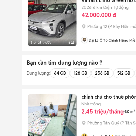
Vinfast Limo Green hỗ t
2026
6 km
Điện
Tự động
42.000.000 đ
Phường 12
(
P. Bảy Hiền
mớ
Đại Lý Ô Tô Chính Hãng Miề
3 phút trước
8
Nam
Bạn cần tìm
dung lượng
nào ?
Dung lượng:
64 GB
128 GB
256 GB
512 GB
chính chủ cho thuê phò
Nhà trống
2,45 triệu/tháng
30 m²
Phường Tân Quý
(
P. Tân 