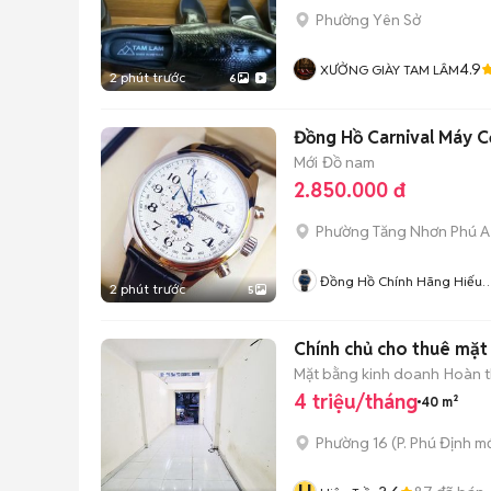
Phường Yên Sở
4.9
XƯỞNG GIÀY TAM LÂM
2 phút trước
6
Đồng Hồ Carnival Máy Cơ
Mới
Đồ nam
2.850.000 đ
Phường Tăng Nhơn Phú A
Đồng Hồ Chính Hãng Hiếu
2 phút trước
5
Nguyễn
Chính chủ cho thuê mặt
Mặt bằng kinh doanh
Hoàn t
4 triệu/tháng
40 m²
Phường 16
(
P. Phú Định
mớ