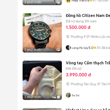
H
3.6
87
đã bán
Hiệp Trần
2 phút trước
6
Đồng hồ Citizen Nam 
Đã sử dụng
Đồ nam
1.500.000 đ
Phường 9
(
P. Nhiêu Lộc
mớ
5.0
35
đã b
Long Pá Sáy
2 phút trước
3
Vòng tay Cẩm thạch Trắ
Mới
Đồ nữ
3.990.000 đ
Phường Tân Quy
(
P. Tân 
Su Su
2 phút trước
4