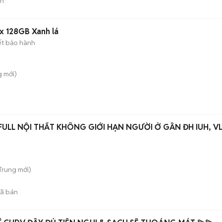
án
x 128GB Xanh lá
ết bảo hành
g
mới)
FULL NỘI THẤT KHÔNG GIỚI HẠN NGƯỜI Ở GẦN ĐH IUH, V
 Trung
mới)
ã bán