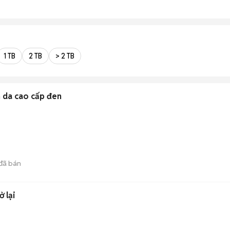
1 TB
2 TB
> 2 TB
h da cao cấp đen
đã bán
 lại