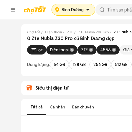
Bình Dương
Chợ Tốt
Điện thoại
ZTE
ZTE Nubia Z30 Pro
ZTE Nubia
0 Zte Nubia Z30 Pro cũ Bình Dương đẹp
Lọc
Điện thoại
ZTE
4558
Giá
Dung lượng:
64 GB
128 GB
256 GB
512 GB
Siêu thị điện tử
Tất cả
Cá nhân
Bán chuyên