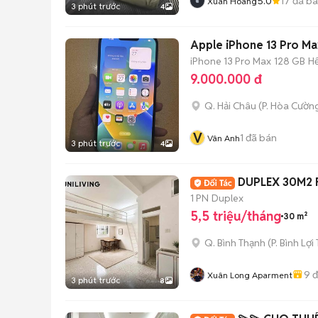
5.0
17
đã b
Xuân Hoàng
3 phút trước
4
Apple iPhone 13 Pro Ma
iPhone 13 Pro Max
128 GB
H
9.000.000 đ
Q. Hải Châu
(
P. Hòa Cườn
V
1
đã bán
Vân Anh
3 phút trước
4
DUPLEX 30M2 
1 PN
Duplex
5,5 triệu/tháng
30 m²
Q. Bình Thạnh
(
P. Bình Lợi
9
đ
Xuân Long Aparment
3 phút trước
8