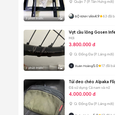
Quận 7
(
P. Tân Hưng
mới)
4.9
63
đã 
BỘ KINH VÂN
3 phút trước
3
Vợt cầu lông Gosen Inf
Mới
3.800.000 đ
Q. Đống Đa
(
P. Láng
mới)
5.0
17
đã b
Xuân Hoàng
3 phút trước
6
Túi đeo chéo Alpaka Flig
Đã sử dụng
Cả nam và nữ
4.000.000 đ
Q. Đống Đa
(
P. Láng
mới)