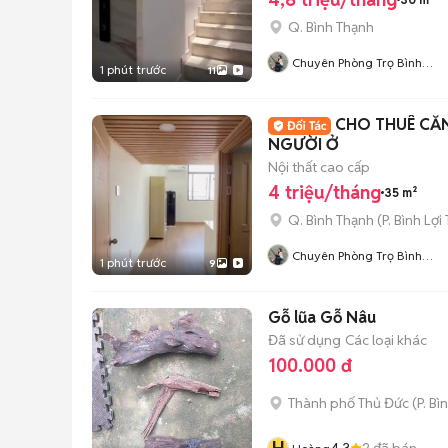
Q. Bình Thạnh
Chuyên Phòng Trọ Bình
1 phút trước
11
Thạnh- TP HCM
CHO THUÊ CĂN
NGƯỜI Ở
Nội thất cao cấp
4 triệu/tháng
35 m²
Q. Bình Thạnh
(
P. Bình Lợi
Chuyên Phòng Trọ Bình
1 phút trước
9
Thạnh- TP HCM
Gỗ lũa Gỗ Nâu
Đã sử dụng
Các loại khác
100.000 đ
Thành phố Thủ Đức
(
P. Bì
4.3
2
đã bán