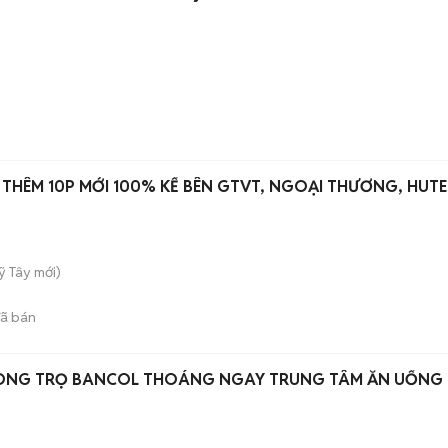
THÊM 10P MỚI 100% KẾ BÊN GTVT, NGOẠI THƯƠNG, HUT
ỹ Tây
mới)
ã bán
ÒNG TRỌ BANCOL THOÁNG NGAY TRUNG TÂM ĂN UỐNG