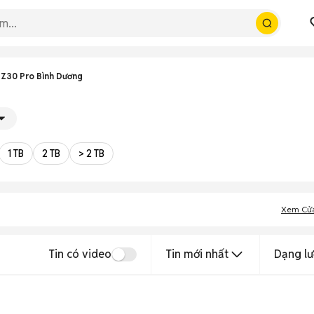
 Z30 Pro Bình Dương
1 TB
2 TB
> 2 TB
Xem Cử
Tin có video
Tin mới nhất
Dạng lư