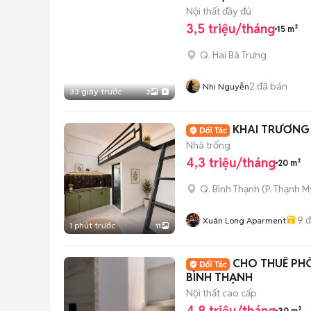
Nội thất đầy đủ
3,5 triệu/tháng
15 m²
Q. Hai Bà Trưng
2
đã bán
Nhi Nguyễn
33 giây trước
3
KHAI TRƯƠNG 
Nhà trống
4,3 triệu/tháng
20 m²
Q. Bình Thạnh
(
P. Thạnh M
9
đ
Xuân Long Aparment
1 phút trước
11
CHO THUÊ PH
BÌNH THẠNH
Nội thất cao cấp
4,8 triệu/tháng
30 m²