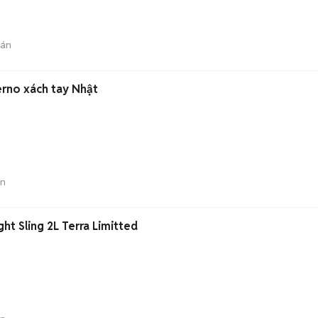
bán
erno xách tay Nhật
án
ht Sling 2L Terra Limitted