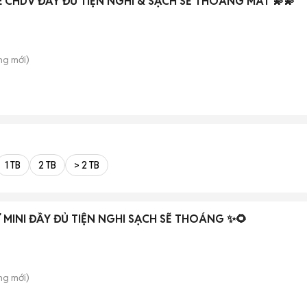
Ê CHDV ĐẦY ĐỦ TIỆN NGHI & SẠCH SẼ THOÁNG MÁT 💫💫
ông
mới)
1 TB
2 TB
> 2 TB
MINI ĐẦY ĐỦ TIỆN NGHI SẠCH SẼ THOÁNG ✨🌻
ông
mới)