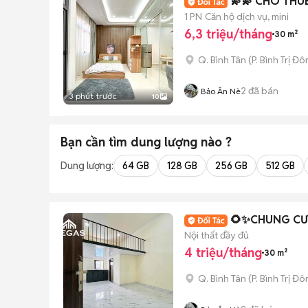
💫💫 CHO THU
1 PN
Căn hộ dịch vụ, mini
6,3 triệu/tháng
30 m²
Q. Bình Tân
(
P. Bình Trị Đ
2
đã bán
Bảo Ân Nè
3 phút trước
10
Bạn cần tìm
dung lượng
nào ?
Dung lượng:
64 GB
128 GB
256 GB
512 GB
🌻✨CHUNG CƯ 
Nội thất đầy đủ
4 triệu/tháng
30 m²
Q. Bình Tân
(
P. Bình Trị Đ