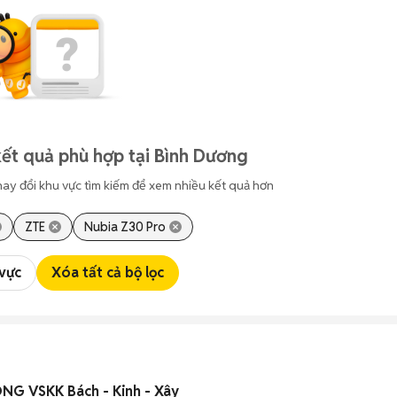
ết quả phù hợp tại Bình Dương
hay đổi khu vực tìm kiếm để xem nhiều kết quả hơn
ZTE
Nubia Z30 Pro
 vực
Xóa tất cả bộ lọc
G VSKK Bách - Kinh - Xây