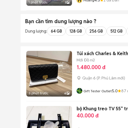
H
Hoàng
1 phút trước
3
Bạn cần tìm
dung lượng
nào ?
Dung lượng:
64 GB
128 GB
256 GB
512 GB
Túi xách Charles & Keit
Mới
Đồ nữ
1.480.000 đ
Quận 6
(
P. Phú Lâm
mới)
5.0
87
Gift Tester Outlet
3 phút trước
6
bộ Khung treo TV 55" trở
40.000 đ