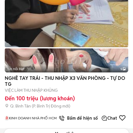
Tin nổi bật
5
NGHỀ TAY TRÁI - THU NHẬP X3 VĂN PHÒNG - TỰ DO
TG
VIỆC LÀM THU NHẬP KHỦNG
Đến 100 triệu (lương khoán)
Q. Bình Tân
(
P. Bình Trị Đông
mới)
1
đã bán
Bấm để hiện số
Chat
KINH DOANH NHÀ PHỐ HCM