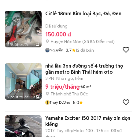
Cờ lê 18mm Kim loại Bạc, Đỏ, Đen
Đã sử dụng
150.000 đ
Huyện Hóc Môn
(
Xã Bà Điểm
mới)
2 phút trước
1
3.7
12
đã bán
Nguyễn
nhà lầu 3pn đường số 4 trường thọ
gần metro Bình Thái hẻm oto
3 PN
Nhà ngõ, hẻm
9 triệu/tháng
60 m²
Thành phố Thủ Đức
2 phút trước
6
t
5.0
Thuỳ Dương
Yamaha Exciter 150 2017 máy zin dọn
kiểng
2017
Tay côn/Moto
100 - 175 cc
Đã sử