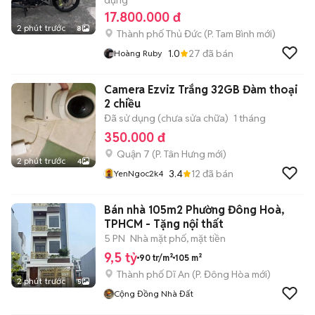
dụng
17.800.000 đ
2 phút trước
8
Thành phố Thủ Đức
(
P. Tam Bình
mới)
1.0
27
đã bán
Hoàng Ruby
Camera Ezviz Trắng 32GB Đàm thoại
2 chiều
Đã sử dụng (chưa sửa chữa)
1 tháng
350.000 đ
Quận 7
(
P. Tân Hưng
mới)
2 phút trước
4
3.4
12
đã bán
YenNgoc2k4
Bán nhà 105m2 Phường Đông Hoà,
TPHCM - Tặng nội thất
5 PN
Nhà mặt phố, mặt tiền
9,5 tỷ
90 tr/m²
105 m²
Thành phố Dĩ An
(
P. Đông Hòa
mới)
2 phút trước
5
Cộng Đồng Nhà Đất