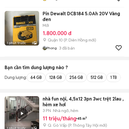
Pin Dewalt DCB184 5.0Ah 20V Vàng
đen
Mới
1.800.000 đ
Quận 10
(
P. Diên Hồng
mới)
1 phút trước
3
3
đã bán
Phong
Bạn cần tìm
dung lượng
nào ?
Dung lượng:
64 GB
128 GB
256 GB
512 GB
1 TB
2 
nhà fun nội, 4,5x12 3pn 3wc trệt 2lau ,
hẻm xe hơi
3 PN
Nhà ngõ, hẻm
11 triệu/tháng
45 m²
Q. Gò Vấp
(
P. Thông Tây Hội
mới)
1 phút trước
5