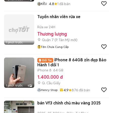
4.8
1
đã bán
KIỀU
Tuyển nhân viên rửa xe
Rửa xe 24H
Thương lượng
Quận 7
(
P. Tân Mỹ
mới)
1 phút trước
T
Tên Chưa Cung Cấp
iPhone 8 64GB zin đẹp Bảo
Hành 1 đổi 1
iPhone 8
64 GB
1.400.000 đ
Q. Cầu Giấy
1 phút trước
5
4.9
876
đã bán
Henry Shop
bán Vf3 chính chủ màu vàng 2025