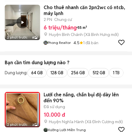
Cho thuê nhanh căn 2pn2wc có ntcb,
máy lạnh
2 PN
Chung cư
6 triệu/tháng
55 m²
Huyện Bình Chánh
(
Xã Bình Hưng
mới)
2 phút trước
8
4.5
1
đã bán
Phong Realtor
Bạn cần tìm
dung lượng
nào ?
Dung lượng:
64 GB
128 GB
256 GB
512 GB
1 TB
2 
Lưới che nắng, chắn bụi độ dày lên
đến 90%
Đã sử dụng
10.000 đ
Huyện Nghĩa Hành
(
Xã Đình Cương
mới)
2 phút trước
2
Xưởng Lưới Miền Trung