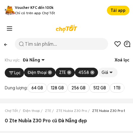
Voucher KFC đến 100k
Tải app
Chỉ có trên app Chợ Tốt
Khu vực:
Đà Nẵng
Xoá lọc
Điện thoại
ZTE
4558
Giá
Lọc
Dung lượng:
64 GB
128 GB
256 GB
512 GB
1 TB
2 
Chợ Tốt
Điện thoại
ZTE
ZTE Nubia Z30 Pro
ZTE Nubia Z30 Pro Đà N
0 Zte Nubia Z30 Pro cũ Đà Nẵng đẹp