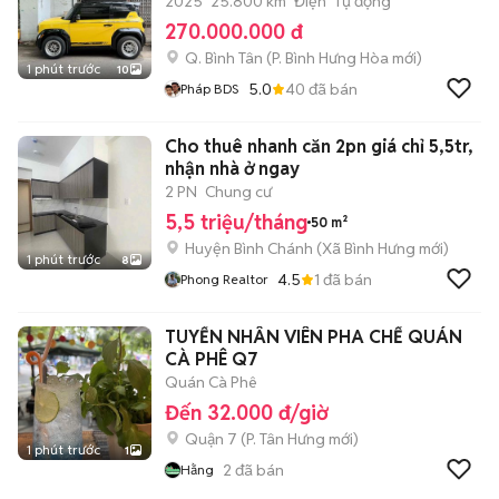
2025
25.800 km
Điện
Tự động
270.000.000 đ
Q. Bình Tân
(
P. Bình Hưng Hòa
mới)
1 phút trước
10
5.0
40
đã bán
Pháp BDS
Cho thuê nhanh căn 2pn giá chỉ 5,5tr,
nhận nhà ở ngay
2 PN
Chung cư
5,5 triệu/tháng
50 m²
Huyện Bình Chánh
(
Xã Bình Hưng
mới)
1 phút trước
8
4.5
1
đã bán
Phong Realtor
TUYỂN NHÂN VIÊN PHA CHẾ QUÁN
CÀ PHÊ Q7
Quán Cà Phê
Đến 32.000 đ/giờ
Quận 7
(
P. Tân Hưng
mới)
1 phút trước
1
2
đã bán
Hằng