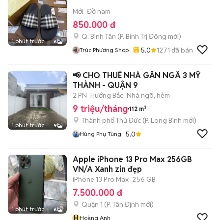
Mới
Đồ nam
850.000 đ
Q. Bình Tân
(
P. Bình Trị Đông
mới)
1 phút trước
6
5.0
1271
đã bán
Trúc Phương Shop
📢 CHO THUÊ NHÀ GẦN NGÃ 3 MỸ
THÀNH - QUẬN 9
2 PN
Hướng Bắc
Nhà ngõ, hẻm
9 triệu/tháng
112 m²
Thành phố Thủ Đức
(
P. Long Bình
mới)
1 phút trước
9
5.0
Hùng Phụ Tùng
Apple iPhone 13 Pro Max 256GB
VN/A Xanh zin đẹp
iPhone 13 Pro Max
256 GB
7.500.000 đ
Quận 1
(
P. Tân Định
mới)
1 phút trước
6
H
Hoàng Anh