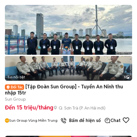
Tin nổi bật
5
[Tập Đoàn Sun Group] - Tuyển An Ninh thu
nhập 15tr
Sun Group
Đến 15 triệu/tháng
Q. Sơn Trà
(
P. An Hải
mới)
Bấm để hiện số
Chat
Sun Group Vùng Miền Trung