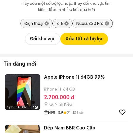
Hãy xóa một số bộ lọc hoặc thay đổi khu vực tìm 
kiếm để xem nhiều kết quả hơn
Điện thoại
ZTE
Nubia Z30 Pro
Đổi khu vực
Xóa tất cả bộ lọc
Tin đăng mới
Apple iPhone 11 64GB 99%
iPhone 11
64 GB
2.700.000 đ
Q. Ninh Kiều
1 phút trước
3
3.9
21
đã bán
N95
Dép Nam BBR Cao Cấp