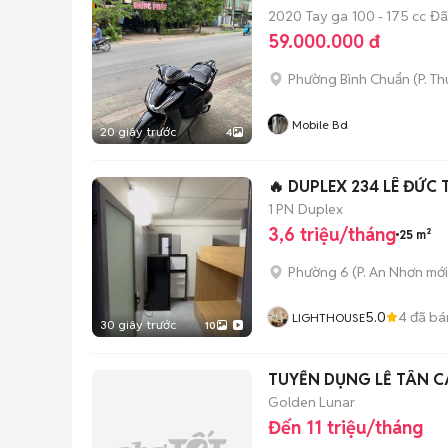
2020
Tay ga
100 - 175 cc
Đã
59.000.000 đ
Phường Bình Chuẩn
(
P. T
Mobile Bd
20 giây trước
4
🔥 DUPLEX 234 LÊ ĐỨC
1 PN
Duplex
3,6 triệu/tháng
25 m²
Phường 6
(
P. An Nhơn
mới
5.0
4
đã bá
LIGHTHOUSE
30 giây trước
10
TUYỂN DỤNG LỄ TÂN C
Golden Lunar
Đến 11 triệu/tháng