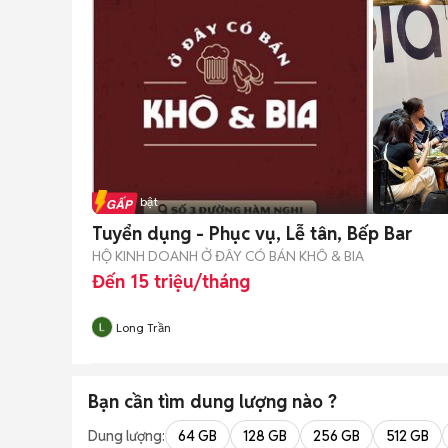
Tin nổi bật
Tuyển dụng - Phục vụ, Lễ tân, Bếp Bar
HỘ KINH DOANH Ở ĐÂY CÓ BÁN KHÔ & BIA
Đến 15 triệu/tháng
Long Trần
Bạn cần tìm
dung lượng
nào ?
Dung lượng:
64 GB
128 GB
256 GB
512 GB