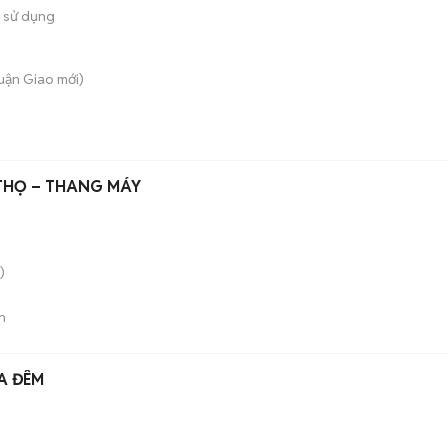
 sử dụng
huận Giao
mới)
 THỌ – THANG MÁY
)
n
A ĐÊM