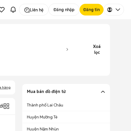
Đăng nhập
Đăng tin
Liên hệ
Xoá
lọc
a hàng
Mua bán đồ điện tử
Thành phố Lai Châu
ới
Huyện Mường Tè
Huyện Nậm Nhùn