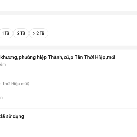
1 TB
2 TB
> 2 TB
 khương,phường hiệp Thành,cũ,p Tân Thới Hiệp,mới
hẻm
ân Thới Hiệp
mới)
án
đã sử dụng