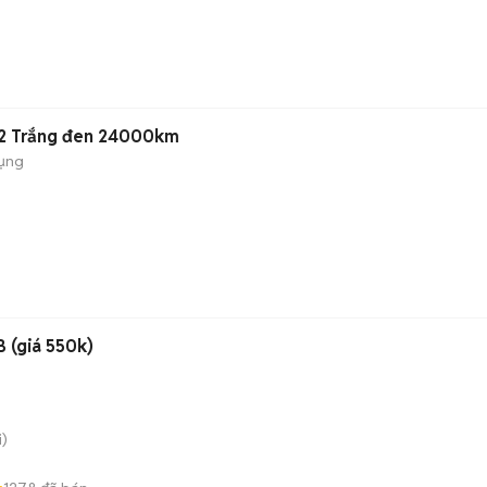
22 Trắng đen 24000km
dụng
 (giá 550k)
)