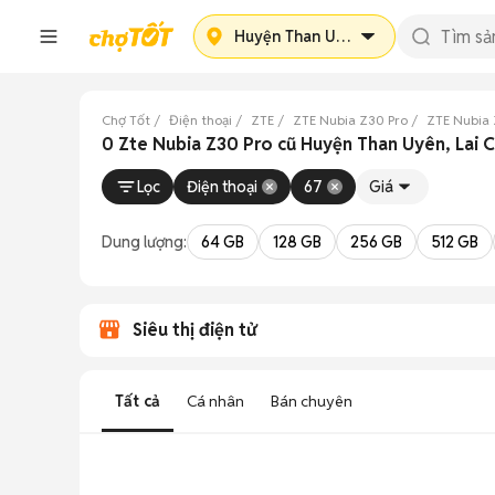
Huyện Than Uyên
Chợ Tốt
Điện thoại
ZTE
ZTE Nubia Z30 Pro
ZTE Nubia 
0 Zte Nubia Z30 Pro cũ Huyện Than Uyên, Lai 
Lọc
Điện thoại
67
Giá
Dung lượng:
64 GB
128 GB
256 GB
512 GB
Siêu thị điện tử
Tất cả
Cá nhân
Bán chuyên