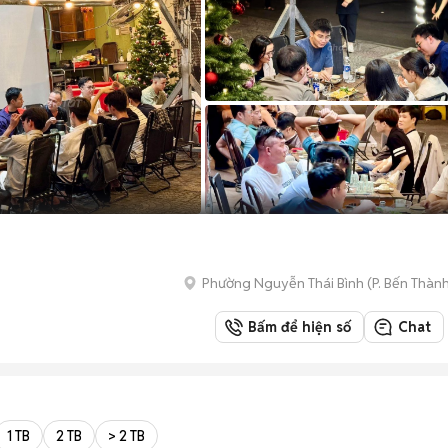
Phường Nguyễn Thái Bình
(
P. Bến Thàn
Bấm để hiện số
Chat
1 TB
2 TB
> 2 TB