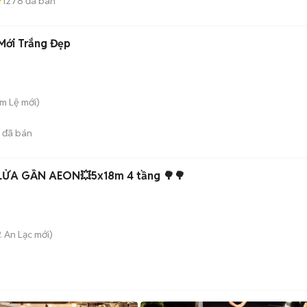
1278
đã bán
Mới Trắng Đẹp
ẩm Lệ
mới)
đã bán
LỬA GẦN AEON💥5x18m 4 tầng 🌳🌳
. An Lạc
mới)