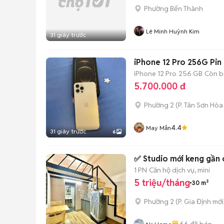
Phường Bến Thành
Lê Minh Huỳnh Kim
31 giây trước
iPhone 12 Pro 256G Pi
iPhone 12 Pro
256 GB
Còn b
5.700.000 đ
Phường 2
(
P. Tân Sơn Hòa
4.4
May Mắn
31 giây trước
6
1 PN
Căn hộ dịch vụ, mini
5 triệu/tháng
30 m²
Phường 2
(
P. Gia Định
mới
66
đã bán