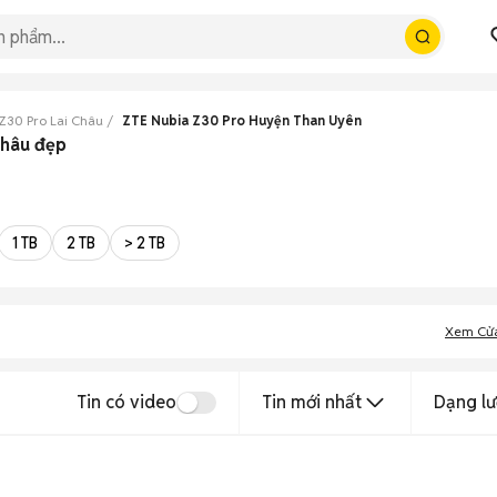
Z30 Pro Lai Châu
ZTE Nubia Z30 Pro Huyện Than Uyên
Châu đẹp
1 TB
2 TB
> 2 TB
Xem Cử
Tin có video
Tin mới nhất
Dạng lư