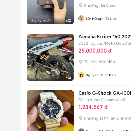
Phường Hải Châu I
3
đã bán
Tấn Hùng
43 giây trước
5
Yamaha Exciter 150 20
2022
Tay côn/Moto
Đã sử 
25.000.000 đ
Thị trấn Hóc Môn
n
Nguyen Quoc Bao
43 giây trước
6
Casio G-Shock GA-100B
Đã sử dụng
Cả nam và nữ
1.234.567 đ
Phường 13
(
P. Tân Bình
mới