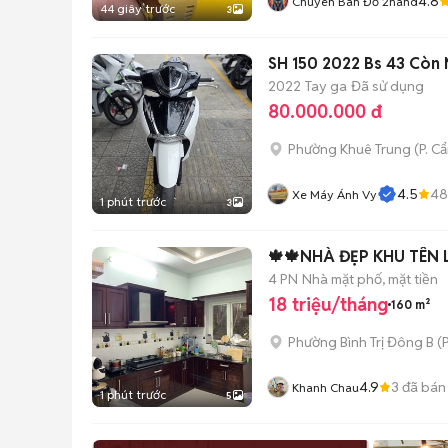
4.8
Chuyên Bán Đồ 2hand
44 giây trước
3
SH 150 2022 Bs 43 Còn 
2022
Tay ga
Đã sử dụng
80.000.000 đ
Phường Khuê Trung
(
P. C
4.5
48
Xe Máy Ánh Vy
1 phút trước
3
🍁🍁NHÀ ĐẸP KHU TÊN 
4 PN
Nhà mặt phố, mặt tiền
18 triệu/tháng
160 m²
Phường Bình Trị Đông B
(
P
4.9
3
đã bán
Khanh Chau
1 phút trước
5