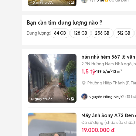
Ns Home
40 giây trước
10
Bạn cần tìm
dung lượng
nào ?
Dung lượng:
64 GB
128 GB
256 GB
512 GB
bán nhà hẻm 567 lê văn
2 PN
Hướng Nam
Nhà ngõ, 
1,5 tỷ
119 tr/m²
13 m²
Phường Hiệp Thành
(
P. T
2
đã b
Nguyễn Hồng Nhựt
41 giây trước
12
Máy ảnh Sony A73 Đen 
Đã sử dụng (chưa sửa chữa)
19.000.000 đ