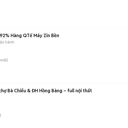
n 92% Hàng QTế Máy Zin Bền
ảo hành
mới)
✅️ ​Studio mới keng gần chợ Bà Chiểu & ĐH Hồng Bàng – full nội thất
)