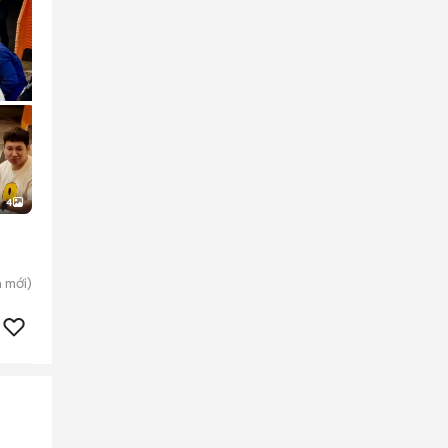
4
h
mới)