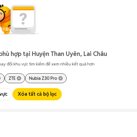
phù hợp tại Huyện Than Uyên, Lai Châu
hay đổi khu vực tìm kiếm để xem nhiều kết quả hơn
ZTE
Nubia Z30 Pro
 vực
Xóa tất cả bộ lọc