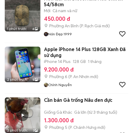
54/58cm
Mới
Cả nam và nữ
450.000 đ
Phường An Bình
(
P. Rạch Giá
mới)
1 phút trước
6
Nón Đẹp 1999
Apple iPhone 14 Plus 128GB Xanh Đã
sử dụng
iPhone 14 Plus
128 GB
1 tháng
9.200.000 đ
Phường 6
(
P. An Nhơn
mới)
2 phút trước
5
Chính Nguyễn
Cần bán Gà trống Nâu đen đực
Giống Gà Khác
Gà lớn (từ 3 tháng tuổi)
1.300.000 đ
Phường 5
(
P. Chánh Hưng
mới)
2 phút trước
3