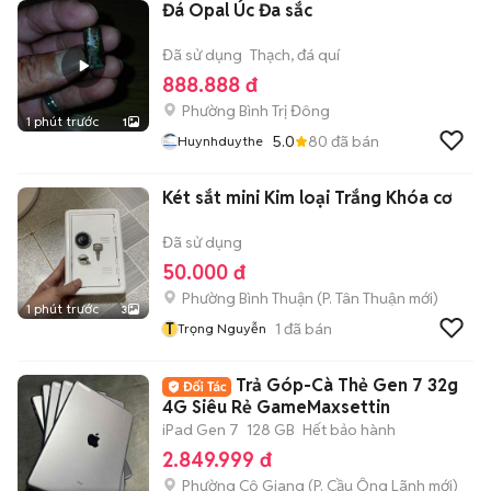
Đá Opal Úc Đa sắc
Đã sử dụng
Thạch, đá quí
888.888 đ
Phường Bình Trị Đông
1 phút trước
1
5.0
80
đã bán
Huynhduythe
Két sắt mini Kim loại Trắng Khóa cơ
Đã sử dụng
50.000 đ
Phường Bình Thuận
(
P. Tân Thuận
mới)
1 phút trước
3
T
1
đã bán
Trọng Nguyễn
Trả Góp-Cà Thẻ Gen 7 32g
4G Siêu Rẻ GameMaxsettin
iPad Gen 7
128 GB
Hết bảo hành
2.849.999 đ
Phường Cô Giang
(
P. Cầu Ông Lãnh
mới)