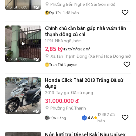
Phường Bến Nghé
(
P. Sài Gòn
mới)
1 phút trước
5
Đ
1
đã bán
Đại Tín
Chính chủ cần bán gấp nhà vườn tân
thạnh đông củ chi
1 PN
Nhà ngõ, hẻm
2,85 tỷ
12 tr/m²
232 m²
Xã Tân Thạnh Đông
(
Xã Phú Hòa Đông
mới)
1 phút trước
5
T
Tran Thi Nguyen
Honda Click Thái 2013 Trắng Đã sử
dụng
2013
Tay ga
Đã sử dụng
31.000.000 đ
Phường Phú Thạnh
1 phút trước
6
12382
đã
4.6
Cửa Hàng
bán
Tuanduy
Nón lưỡi trai Diesel Kaki Nâu Unisex