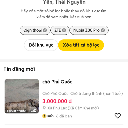
Yên, Thái Nguyên
Hãy xóa một số bộ lọc hoặc thay đổi khu vực tìm 
kiếm để xem nhiều kết quả hơn
Điện thoại
ZTE
Nubia Z30 Pro
Đổi khu vực
Xóa tất cả bộ lọc
Tin đăng mới
chó Phú Quốc
Chó Phú Quốc
Chó trưởng thành (hơn 1 tuổi)
3.000.000 đ
Xã Phú Lạc
(
Xã Cẩm Khê
mới)
1 phút trước
6
t
6
đã bán
Tuấn