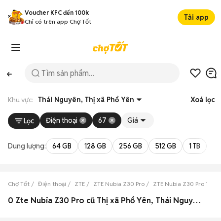
Voucher KFC đến 100k
Tải app
Chỉ có trên app Chợ Tốt
Khu vực:
Thái Nguyên, Thị xã Phổ Yên
Xoá lọc
Điện thoại
67
Giá
Lọc
Dung lượng:
64 GB
128 GB
256 GB
512 GB
1 TB
2 
Chợ Tốt
Điện thoại
ZTE
ZTE Nubia Z30 Pro
ZTE Nubia Z30 Pro Thái
0 Zte Nubia Z30 Pro cũ Thị xã Phổ Yên, Thái Nguyên đẹp