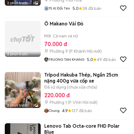
Phường Thới Hòa
2 phút trước
3
5.0
38
đã bán
75 Kí Đổi Tên
Ô Makano Vải Đỏ
Mới
Cả nam và nữ
70.000 đ
Phường 9
(
P. Khánh Hội
mới)
2 phút trước
5.0
49
đã bán
TRUONG TAN KHANG
Tripod Hakuba Thép, Ngắn 25cm
nặng 400g vừa cốp xe
Đã sử dụng (chưa sửa chữa)
220.000 đ
Phường 1
(
P. Vĩnh Hội
mới)
2 phút trước
3
4.9
137
đã bán
Chung
Lenovo Tab Octa-core FHD Polar
Blue