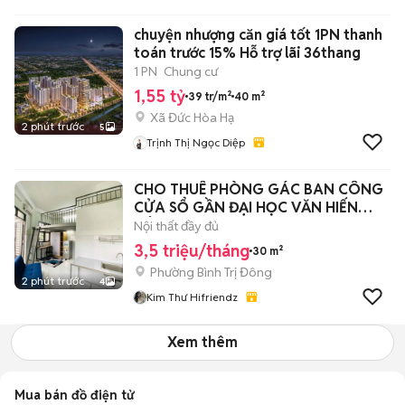
chuyện nhượng căn giá tốt 1PN thanh
toán trước 15% Hỗ trợ lãi 36thang
1 PN
Chung cư
1,55 tỷ
39 tr/m²
40 m²
Xã Đức Hòa Hạ
2 phút trước
5
Trịnh Thị Ngọc Diệp
CHO THUÊ PHÒNG GÁC BAN CÔNG
CỬA SỔ GẦN ĐẠI HỌC VĂN HIẾN
CÔNG THƯƠNG
Nội thất đầy đủ
3,5 triệu/tháng
30 m²
Phường Bình Trị Đông
2 phút trước
4
Kim Thư Hifriendz
Xem thêm
Mua bán đồ điện tử