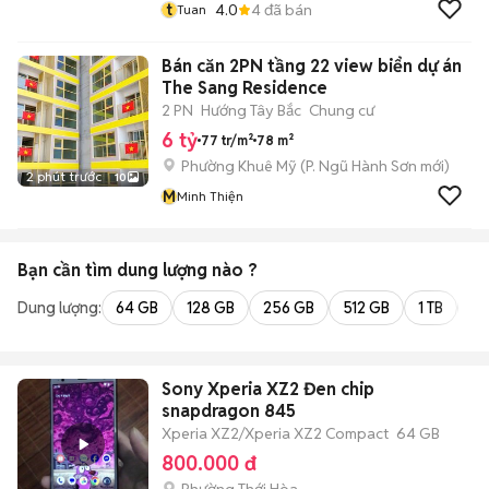
t
4.0
4
đã bán
Tuan
Bán căn 2PN tầng 22 view biển dự án
The Sang Residence
2 PN
Hướng Tây Bắc
Chung cư
6 tỷ
77 tr/m²
78 m²
Phường Khuê Mỹ
(
P. Ngũ Hành Sơn
mới)
2 phút trước
10
M
Minh Thiện
Bạn cần tìm
dung lượng
nào ?
Dung lượng:
64 GB
128 GB
256 GB
512 GB
1 TB
2 
Sony Xperia XZ2 Đen chip
snapdragon 845
Xperia XZ2/Xperia XZ2 Compact
64 GB
800.000 đ