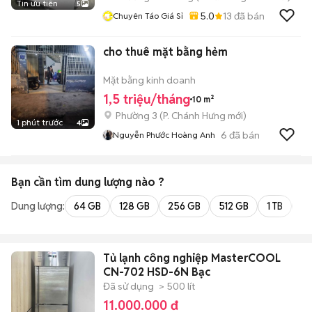
Tin ưu tiên
5
5.0
13
đã bán
Chuyên Táo Giá Sỉ
cho thuê mặt bằng hẻm
Mặt bằng kinh doanh
1,5 triệu/tháng
10 m²
Phường 3
(
P. Chánh Hưng
mới)
1 phút trước
4
6
đã bán
Nguyễn Phước Hoàng Anh
Bạn cần tìm
dung lượng
nào ?
Dung lượng:
64 GB
128 GB
256 GB
512 GB
1 TB
2 
Tủ lạnh công nghiệp MasterCOOL
CN-702 HSD-6N Bạc
Đã sử dụng
> 500 lít
11.000.000 đ