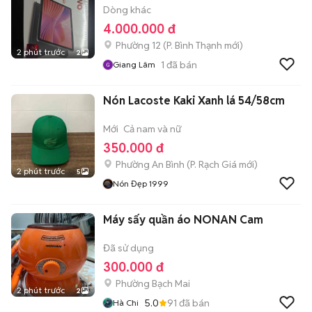
Dòng khác
4.000.000 đ
Phường 12
(
P. Bình Thạnh
mới)
2 phút trước
2
1
đã bán
Giang Lâm
Nón Lacoste Kaki Xanh lá 54/58cm
Mới
Cả nam và nữ
350.000 đ
Phường An Bình
(
P. Rạch Giá
mới)
2 phút trước
5
Nón Đẹp 1999
Máy sấy quần áo NONAN Cam
Đã sử dụng
300.000 đ
Phường Bạch Mai
2 phút trước
2
5.0
91
đã bán
Hà Chi