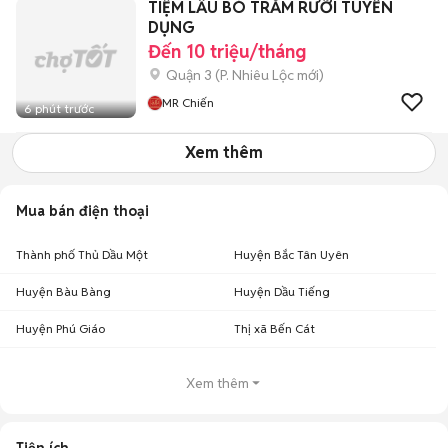
TIỆM LẨU BÒ TRĂM RƯỠI TUYỂN
DỤNG
Đến 10 triệu/tháng
Quận 3
(
P. Nhiêu Lộc
mới)
MR Chiến
6 phút trước
Xem thêm
Mua bán điện thoại
Thành phố Thủ Dầu Một
Huyện Bắc Tân Uyên
Huyện Bàu Bàng
Huyện Dầu Tiếng
Huyện Phú Giáo
Thị xã Bến Cát
Xem thêm