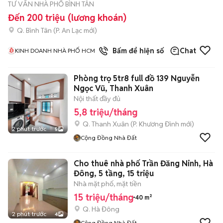
TƯ VẤN NHÀ PHỐ BÌNH TÂN
Đến 200 triệu (lương khoán)
Q. Bình Tân
(
P. An Lạc
mới)
1
đã bán
Bấm để hiện số
Chat
KINH DOANH NHÀ PHỐ HCM
Phòng trọ 5tr8 full đồ 139 Nguyễn
Ngọc Vũ, Thanh Xuân
Nội thất đầy đủ
5,8 triệu/tháng
Q. Thanh Xuân
(
P. Khương Đình
mới)
2 phút trước
5
Cộng Đồng Nhà Đất
Cho thuê nhà phố Trần Đăng Ninh, Hà
Đông, 5 tầng, 15 triệu
Nhà mặt phố, mặt tiền
15 triệu/tháng
40 m²
Q. Hà Đông
2 phút trước
4
Cộng Đồng Nhà Đất