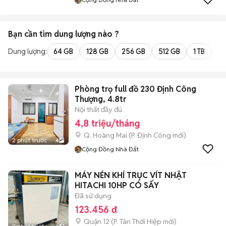
Bạn cần tìm
dung lượng
nào ?
Dung lượng:
64 GB
128 GB
256 GB
512 GB
1 TB
2 
Phòng trọ full đồ 230 Định Công
Thượng, 4.8tr
Nội thất đầy đủ
4,8 triệu/tháng
Q. Hoàng Mai
(
P. Định Công
mới)
2 phút trước
4
Cộng Đồng Nhà Đất
MÁY NÉN KHÍ TRỤC VÍT NHẬT
HITACHI 10HP CÓ SẤY
Đã sử dụng
123.456 đ
Quận 12
(
P. Tân Thới Hiệp
mới)