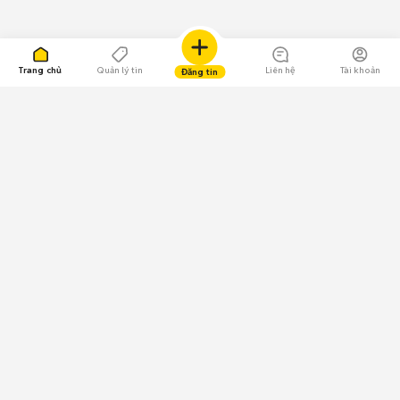
Trang chủ
Quản lý tin
Liên hệ
Tài khoản
Đăng tin
109.000 Bình chọn
Tải ứng dụng Chợ Tốt
Về Chợ Tốt
Quy chế sàn
Chính sách bảo mật
Giải quyết tranh chấp
CÔNG TY TNHH CHỢ TỐT - Người đại diện theo pháp luật:
Nguyễn Trọng Tấn; GPDKKD: 0312120782 do Sở KH & ĐT TP.HCM cấp ngày
11/01/2013;
GPMXH: 185/GP-BTTTT do Bộ Thông tin và Truyền thông
cấp ngày 09/07/2024 - Chịu trách nhiệm