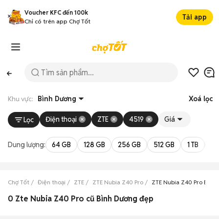
Voucher KFC đến 100k
Tải app
Chỉ có trên app Chợ Tốt
Khu vực:
Bình Dương
Xoá lọc
Điện thoại
ZTE
4519
Giá
Lọc
Dung lượng:
64 GB
128 GB
256 GB
512 GB
1 TB
2 
Chợ Tốt
Điện thoại
ZTE
ZTE Nubia Z40 Pro
ZTE Nubia Z40 Pro Bình
0 Zte Nubia Z40 Pro cũ Bình Dương đẹp