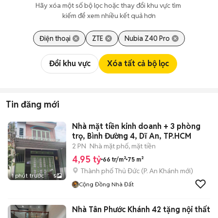
Hãy xóa một số bộ lọc hoặc thay đổi khu vực tìm 
kiếm để xem nhiều kết quả hơn
Điện thoại
ZTE
Nubia Z40 Pro
Đổi khu vực
Xóa tất cả bộ lọc
Tin đăng mới
Nhà mặt tiền kinh doanh + 3 phòng
trọ, Bình Đường 4, Dĩ An, TP.HCM
2 PN
Nhà mặt phố, mặt tiền
4,95 tỷ
66 tr/m²
75 m²
Thành phố Thủ Đức
(
P. An Khánh
mới)
1 phút trước
5
Cộng Đồng Nhà Đất
Nhà Tân Phước Khánh 42 tặng nội thất