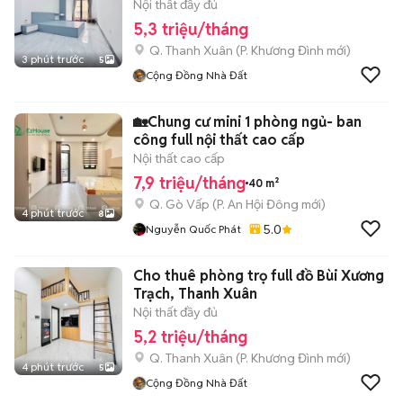
Nội thất đầy đủ
5,3 triệu/tháng
Q. Thanh Xuân
(
P. Khương Đình
mới)
3 phút trước
5
Cộng Đồng Nhà Đất
🏡Chung cư mini 1 phòng ngủ- ban
công full nội thất cao cấp
Nội thất cao cấp
7,9 triệu/tháng
40 m²
Q. Gò Vấp
(
P. An Hội Đông
mới)
4 phút trước
8
5.0
Nguyễn Quốc Phát
Cho thuê phòng trọ full đồ Bùi Xương
Trạch, Thanh Xuân
Nội thất đầy đủ
5,2 triệu/tháng
Q. Thanh Xuân
(
P. Khương Đình
mới)
4 phút trước
5
Cộng Đồng Nhà Đất