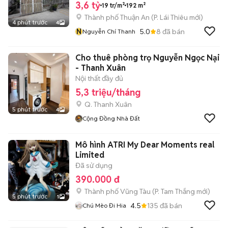
3,6 tỷ
19 tr/m²
192 m²
Thành phố Thuận An
(
P. Lái Thiêu
mới)
4 phút trước
4
N
5.0
8
đã bán
Nguyễn Chí Thanh
Cho thuê phòng trọ Nguyễn Ngọc Nại
- Thanh Xuân
Nội thất đầy đủ
5,3 triệu/tháng
Q. Thanh Xuân
5 phút trước
4
Cộng Đồng Nhà Đất
Mô hình ATRI My Dear Moments real
Limited
Đã sử dụng
390.000 đ
Thành phố Vũng Tàu
(
P. Tam Thắng
mới)
5 phút trước
1
4.5
135
đã bán
Chú Mèo Đi Hia