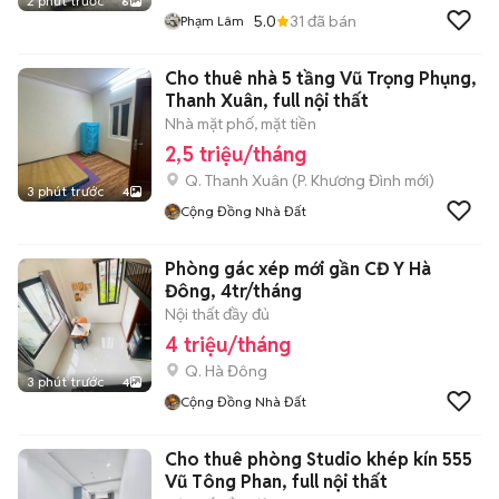
2 phút trước
6
5.0
31
đã bán
Phạm Lâm
Cho thuê nhà 5 tầng Vũ Trọng Phụng,
Thanh Xuân, full nội thất
Nhà mặt phố, mặt tiền
2,5 triệu/tháng
Q. Thanh Xuân
(
P. Khương Đình
mới)
3 phút trước
4
Cộng Đồng Nhà Đất
Phòng gác xép mới gần CĐ Y Hà
Đông, 4tr/tháng
Nội thất đầy đủ
4 triệu/tháng
Q. Hà Đông
3 phút trước
4
Cộng Đồng Nhà Đất
Cho thuê phòng Studio khép kín 555
Vũ Tông Phan, full nội thất