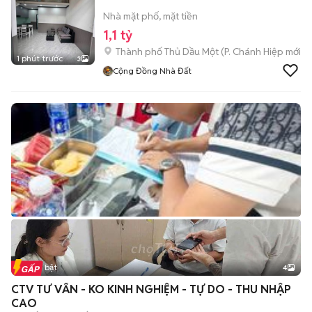
Nhà mặt phố, mặt tiền
1,1 tỷ
Thành phố Thủ Dầu Một
(
P. Chánh Hiệp
mới)
1 phút trước
3
Cộng Đồng Nhà Đất
Tin nổi bật
4
CTV TƯ VẤN - KO KINH NGHIỆM - TỰ DO - THU NHẬP
CAO