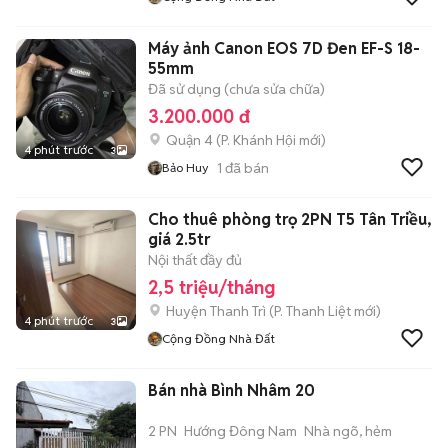
Máy ảnh Canon EOS 7D Đen EF-S 18-
55mm
Đã sử dụng (chưa sửa chữa)
3.200.000 đ
Quận 4
(
P. Khánh Hội
mới)
4 phút trước
3
1
đã bán
Bảo Huy
Cho thuê phòng trọ 2PN T5 Tân Triều,
giá 2.5tr
Nội thất đầy đủ
2,5 triệu/tháng
Huyện Thanh Trì
(
P. Thanh Liệt
mới)
4 phút trước
3
Cộng Đồng Nhà Đất
Bán nhà Bình Nhâm 20
2 PN
Hướng Đông Nam
Nhà ngõ, hẻm