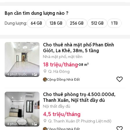
Bạn cần tìm
dung lượng
nào ?
Dung lượng:
64 GB
128 GB
256 GB
512 GB
1 TB
2 
Cho thuê nhà mặt phố Phan Đình
Giót, La Khê, 38m, 5 tầng
Nhà mặt phố, mặt tiền
18 triệu/tháng
38 m²
Q. Hà Đông
4 phút trước
5
Cộng Đồng Nhà Đất
Cho thuê phòng trọ 4.500.000đ,
Thanh Xuân, Nội thất đầy đủ
Nội thất đầy đủ
4,5 triệu/tháng
Q. Thanh Xuân
(
P. Phương Liệt
mới)
4 phút trước
5
Cộng Đồng Nhà Đất