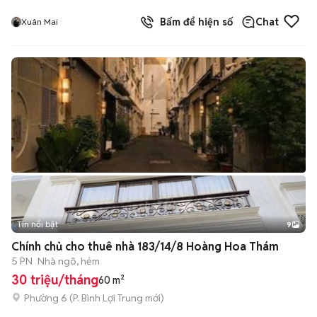
Bấm để hiện số
Chat
Xuân Mai
Tin nổi bật
9
+
2
Chính chủ cho thuê nhà 183/14/8 Hoàng Hoa Thám
5 PN
Nhà ngõ, hẻm
30 triệu/tháng
60 m²
Phường 6
(
P. Bình Lợi Trung
mới)