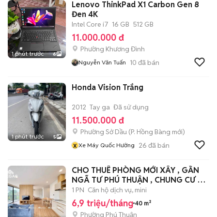
Lenovo ThinkPad X1 Carbon Gen 8
Đen 4K
Intel Core i7
16 GB
512 GB
11.000.000 đ
Phường Khương Đình
1 phút trước
6
10
đã bán
Nguyễn Văn Tuấn
Honda Vision Trắng
2012
Tay ga
Đã sử dụng
11.500.000 đ
Phường Sở Dầu
(
P. Hồng Bàng
mới)
1 phút trước
5
x
26
đã bán
Xe Máy Quốc Hưởng
CHO THUÊ PHÒNG MỚI XÂY , GẦN
NGÃ TƯ PHÚ THUẬN , CHUNG CƯ Q7
RIVERSIDER
1 PN
Căn hộ dịch vụ, mini
6,9 triệu/tháng
40 m²
Phường Phú Thuận