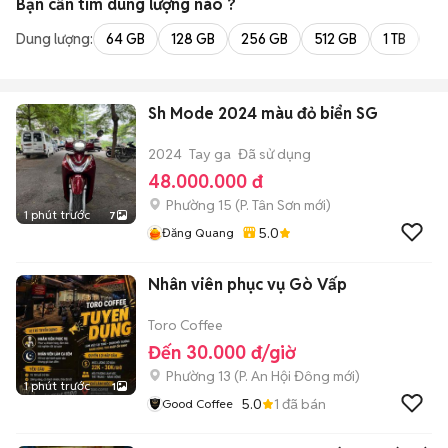
Bạn cần tìm
dung lượng
nào ?
Dung lượng:
64 GB
128 GB
256 GB
512 GB
1 TB
2 
Sh Mode 2024 màu đỏ biển SG
2024
Tay ga
Đã sử dụng
48.000.000 đ
Phường 15
(
P. Tân Sơn
mới)
1 phút trước
7
5.0
Đăng Quang
Nhân viên phục vụ Gò Vấp
Toro Coffee
Đến 30.000 đ/giờ
Phường 13
(
P. An Hội Đông
mới)
1 phút trước
1
5.0
1
đã bán
Good Coffee