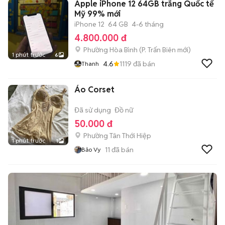
Apple iPhone 12 64GB trắng Quốc tế
Mỹ 99% mới
iPhone 12
64 GB
4-6 tháng
4.800.000 đ
Phường Hòa Bình
(
P. Trấn Biên
mới)
1 phút trước
6
4.6
1119
đã bán
Thanh
Áo Corset
Đã sử dụng
Đồ nữ
50.000 đ
Phường Tân Thới Hiệp
1 phút trước
1
11
đã bán
Bảo Vy