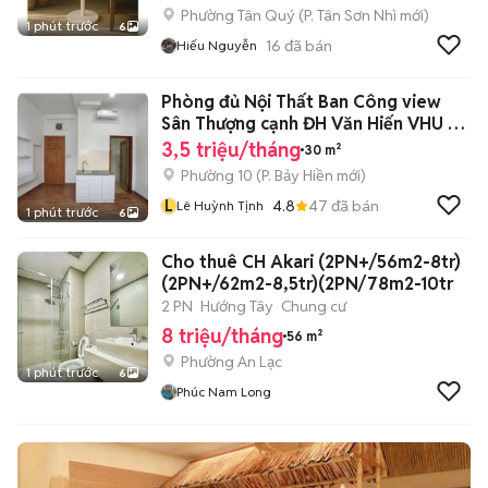
Phường Tân Quý
(
P. Tân Sơn Nhì
mới)
1 phút trước
6
16
đã bán
Hiếu Nguyễn
Phòng đủ Nội Thất Ban Công view
Sân Thượng cạnh ĐH Văn Hiến VHU 5
phút
3,5 triệu/tháng
30 m²
Phường 10
(
P. Bảy Hiền
mới)
L
4.8
47
đã bán
Lê Huỳnh Tịnh
1 phút trước
6
Cho thuê CH Akari (2PN+/56m2-8tr)
(2PN+/62m2-8,5tr)(2PN/78m2-10tr
2 PN
Hướng Tây
Chung cư
8 triệu/tháng
56 m²
Phường An Lạc
1 phút trước
6
Phúc Nam Long