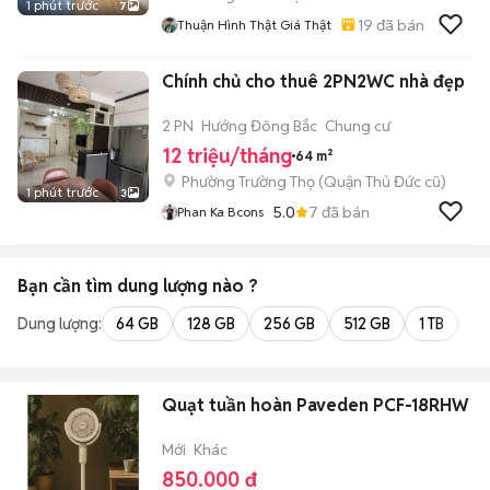
1 phút trước
7
19
đã bán
Thuận Hình Thật Giá Thật
Chính chủ cho thuê 2PN2WC nhà đẹp
2 PN
Hướng Đông Bắc
Chung cư
12 triệu/tháng
64 m²
Phường Trường Thọ (Quận Thủ Đức cũ)
1 phút trước
3
5.0
7
đã bán
Phan Ka Bcons
Bạn cần tìm
dung lượng
nào ?
Dung lượng:
64 GB
128 GB
256 GB
512 GB
1 TB
2 
Quạt tuần hoàn Paveden PCF-18RHW
Mới
Khác
850.000 đ