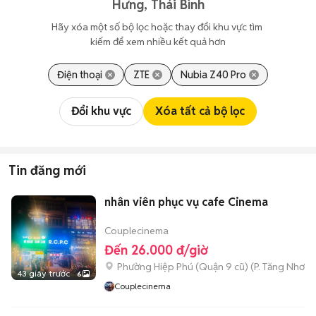
Hưng, Thái Bình
Hãy xóa một số bộ lọc hoặc thay đổi khu vực tìm 
kiếm để xem nhiều kết quả hơn
Điện thoại
ZTE
Nubia Z40 Pro
Đổi khu vực
Xóa tất cả bộ lọc
Tin đăng mới
nhân viên phục vụ cafe Cinema
Couplecinema
Đến 26.000 đ/giờ
Phường Hiệp Phú (Quận 9 cũ)
(
P. Tăng Nhơn 
43 giây trước
6
Couplecinema