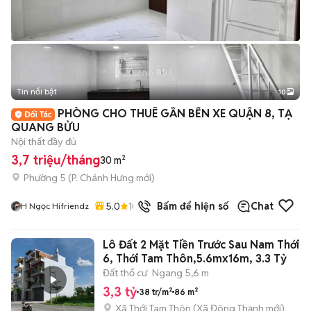
Tin nổi bật
10
+
2
PHÒNG CHO THUÊ GẦN BẾN XE QUẬN 8, TẠ
QUANG BỬU
Nội thất đầy đủ
3,7 triệu/tháng
30 m²
Phường 5
(
P. Chánh Hưng
mới)
5.0
10
đã bán
Bấm để hiện số
Chat
H Ngọc Hifriendz
Lô Đất 2 Mặt Tiền Trước Sau Nam Thới
6, Thới Tam Thôn,5.6mx16m, 3.3 Tỷ
Đất thổ cư
Ngang 5,6 m
3,3 tỷ
38 tr/m²
86 m²
Xã Thới Tam Thôn
(
Xã Đông Thạnh
mới)