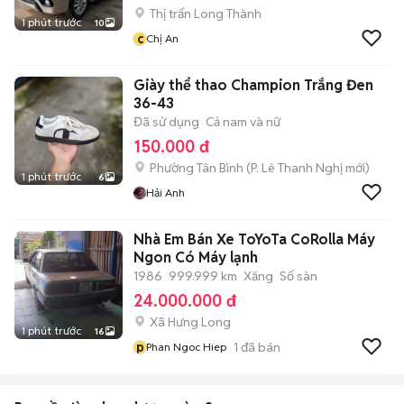
Thị trấn Long Thành
1 phút trước
10
c
Chị An
Giày thể thao Champion Trắng Đen
36-43
Đã sử dụng
Cả nam và nữ
150.000 đ
Phường Tân Bình
(
P. Lê Thanh Nghị
mới)
1 phút trước
6
Hải Anh
Nhà Em Bán Xe ToYoTa CoRolla Máy
Ngon Có Máy lạnh
1986
999.999 km
Xăng
Số sàn
24.000.000 đ
Xã Hưng Long
1 phút trước
16
p
1
đã bán
Phan Ngoc Hiep