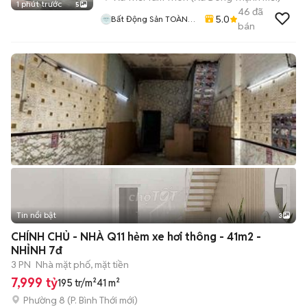
1 phút trước
5
46
đã
5.0
Bất Động Sản TOÀN
bán
CẦU LAND
Tin nổi bật
3
CHÍNH CHỦ - NHÀ Q11 hẻm xe hơi thông - 41m2 -
NHỈNH 7đ
3 PN
Nhà mặt phố, mặt tiền
7,999 tỷ
195 tr/m²
41 m²
Phường 8
(
P. Bình Thới
mới)