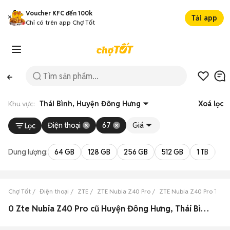
Voucher KFC đến 100k
Tải app
Chỉ có trên app Chợ Tốt
Khu vực:
Thái Bình, Huyện Đông Hưng
Xoá lọc
Điện thoại
67
Giá
Lọc
Dung lượng:
64 GB
128 GB
256 GB
512 GB
1 TB
2 
Chợ Tốt
Điện thoại
ZTE
ZTE Nubia Z40 Pro
ZTE Nubia Z40 Pro Thái 
0 Zte Nubia Z40 Pro cũ Huyện Đông Hưng, Thái Bình đẹp