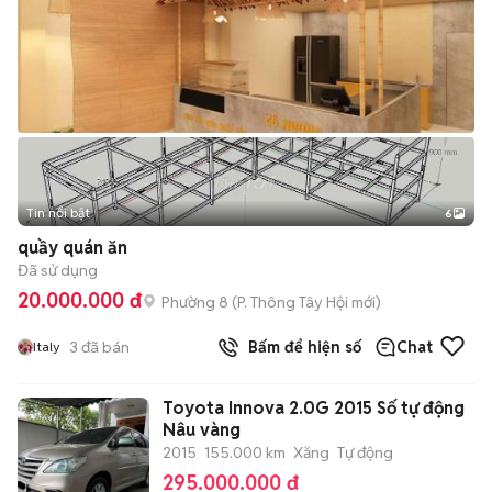
Tin nổi bật
6
+
2
quầy quán ăn
Đã sử dụng
20.000.000 đ
Phường 8
(
P. Thông Tây Hội
mới)
3
đã bán
Bấm để hiện số
Chat
Italy
Toyota Innova 2.0G 2015 Số tự động
Nâu vàng
2015
155.000 km
Xăng
Tự động
295.000.000 đ