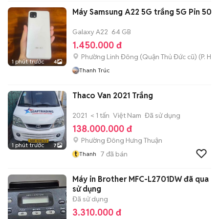
Máy Samsung A22 5G trắng 5G Pin 50
Galaxy A22
64 GB
1.450.000 đ
Phường Linh Đông (Quận Thủ Đức cũ)
(
P. Hiệ
1 phút trước
4
Thanh Trúc
Thaco Van 2021 Trắng
2021
< 1 tấn
Việt Nam
Đã sử dụng
138.000.000 đ
Phường Đông Hưng Thuận
1 phút trước
7
t
7
đã bán
Thanh
Máy in Brother MFC-L2701DW đã qua
sử dụng
Đã sử dụng
3.310.000 đ