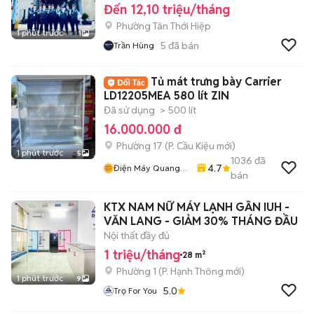
Đến 12,10 triệu/tháng
Phường Tân Thới Hiệp
1 phút trước
1
5
đã bán
Trần Hùng
Tủ mát trưng bày Carrier
LD12205MEA 580 lít ZIN
Đã sử dụng
> 500 lít
16.000.000 đ
Phường 17
(
P. Cầu Kiệu
mới)
1 phút trước
5
1036
đã
4.7
Điện Máy Quang
bán
Phát
KTX NAM NỮ MÁY LẠNH GẦN IUH -
VĂN LANG - GIẢM 30% THÁNG ĐẦU
Nội thất đầy đủ
1 triệu/tháng
28 m²
Phường 1
(
P. Hạnh Thông
mới)
1 phút trước
9
5.0
Trọ For You