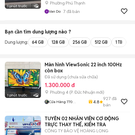
Phường Phú Thạnh
1 phút trước
1
7
đã bán
Van Do
Bạn cần tìm
dung lượng
nào ?
Dung lượng:
64 GB
128 GB
256 GB
512 GB
1 TB
2 
Màn hình ViewSonic 22 inch 100Hz
còn box
Đã sử dụng (chưa sửa chữa)
1.300.000 đ
Phường 4
(
P. Đức Nhuận
mới)
1 phút trước
4
927
đã
4.8
Cửa Hàng 770
bán
Nguyễn Kiệm F4 Phú
Nhuận
TUYỂN 02 NHÂN VIÊN CƠ ĐỘNG
TRỰC THAY THẾ, KIỂM TRA
CÔNG TY BẢO VỆ HOÀNG LONG