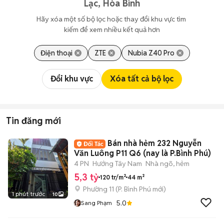
Lạc, Hòa Bình
Hãy xóa một số bộ lọc hoặc thay đổi khu vực tìm 
kiếm để xem nhiều kết quả hơn
Điện thoại
ZTE
Nubia Z40 Pro
Đổi khu vực
Xóa tất cả bộ lọc
Tin đăng mới
Bán nhà hẻm 232 Nguyễn
Văn Luông P11 Q6 (nay là P.Bình Phú)
4 PN
Hướng Tây Nam
Nhà ngõ, hẻm
5,3 tỷ
120 tr/m²
44 m²
Phường 11
(
P. Bình Phú
mới)
1 phút trước
10
5.0
Sang Phạm