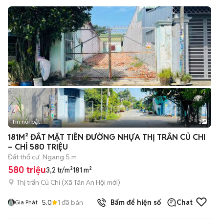
Tin nổi bật
3
181M² ĐẤT MẶT TIỀN ĐƯỜNG NHỰA THỊ TRẤN CỦ CHI
– CHỈ 580 TRIỆU
Đất thổ cư
Ngang 5 m
580 triệu
3,2 tr/m²
181 m²
Thị trấn Củ Chi
(
Xã Tân An Hội
mới)
5.0
1
đã bán
Bấm để hiện số
Chat
Gia Phát