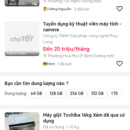
Phường 1
(
P. Hạnh Thông
mới)
1 phút trước
9
T
3
đã bán
Tường Nguyễn
Tuyển dụng kỹ thuật viên máy tính -
camera
Công ty TNHH Giải pháp công nghệ Phục
Long
Đến 20 triệu/tháng
1 phút trước
Phường Hoà Phú
(
P. Bình Dương
mới)
M
1
đã bán
Minh
Bạn cần tìm
dung lượng
nào ?
Dung lượng:
64 GB
128 GB
256 GB
512 GB
1 TB
2 
Máy giặt Toshiba 16kg Xám đã qua sử
dụng
Đã sử dụng
> 10 kg