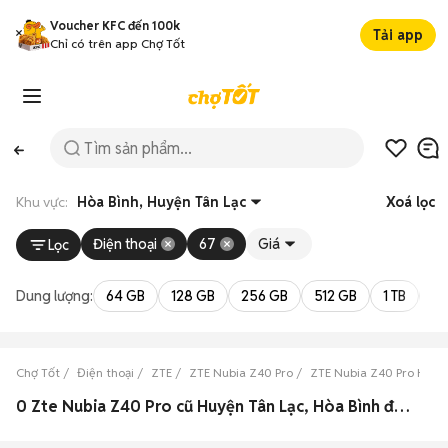
Voucher KFC đến 100k
Tải app
Chỉ có trên app Chợ Tốt
Khu vực:
Hòa Bình, Huyện Tân Lạc
Xoá lọc
Điện thoại
67
Giá
Lọc
Dung lượng:
64 GB
128 GB
256 GB
512 GB
1 TB
2 
Chợ Tốt
Điện thoại
ZTE
ZTE Nubia Z40 Pro
ZTE Nubia Z40 Pro Hòa 
0 Zte Nubia Z40 Pro cũ Huyện Tân Lạc, Hòa Bình đẹp