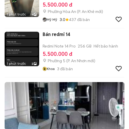
5.500.000 đ
Phường Hòa An
(
P. An Khê
mới)
1 phút trước
4
3.0
437
đã bán
Mỹ Mỹ
Bán redmi 14
Redmi Note 14 Pro
256 GB
Hết bảo hành
5.500.000 đ
Phường 5
(
P. An Nhơn
mới)
1 phút trước
2
k
3
đã bán
Khoa