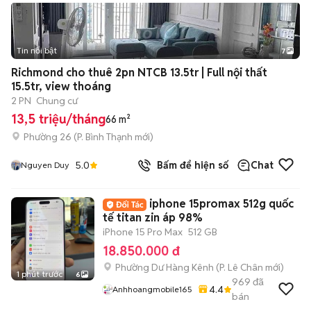
Tin nổi bật
7
+
2
Richmond cho thuê 2pn NTCB 13.5tr | Full nội thất
15.5tr, view thoáng
2 PN
Chung cư
13,5 triệu/tháng
66 m²
Phường 26
(
P. Bình Thạnh
mới)
5.0
Bấm để hiện số
Chat
Nguyen Duy
iphone 15promax 512g quốc
tế titan zin áp 98%
iPhone 15 Pro Max
512 GB
18.850.000 đ
Phường Dư Hàng Kênh
(
P. Lê Chân
mới)
1 phút trước
6
969
đã
4.4
Anhhoangmobile165
bán