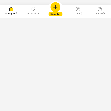
Trang chủ
Quản lý tin
Liên hệ
Tài khoản
Đăng tin
109.000 Bình chọn
Tải ứng dụng Chợ Tốt
Về Chợ Tốt
Quy chế sàn
Chính sách bảo mật
Giải quyết tranh chấp
CÔNG TY TNHH CHỢ TỐT - Người đại diện theo pháp luật:
Nguyễn Trọng Tấn; GPDKKD: 0312120782 do Sở KH & ĐT TP.HCM cấp ngày
11/01/2013;
GPMXH: 185/GP-BTTTT do Bộ Thông tin và Truyền thông
cấp ngày 09/07/2024 - Chịu trách nhiệm
nội dung: Trần Hoàng Ly.
Chính sách sử dụng