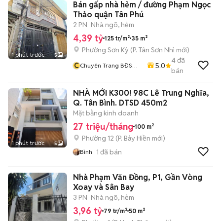
Bán gấp nhà hẻm / đường Phạm Ngọc
Thảo quận Tân Phú
2 PN
Nhà ngõ, hẻm
4,39 tỷ
125 tr/m²
35 m²
Phường Sơn Kỳ
(
P. Tân Sơn Nhì
mới)
1 phút trước
5
4
đã
C
5.0
Chuyên Trang BĐS
bán
Hằng
NHÀ MỚI K300! 98C Lê Trung Nghĩa,
Q. Tân Bình. DTSD 450m2
Mặt bằng kinh doanh
27 triệu/tháng
100 m²
Phường 12
(
P. Bảy Hiền
mới)
1 phút trước
5
1
đã bán
Bình
Nhà Phạm Văn Đồng, P1, Gần Vòng
Xoay và Sân Bay
3 PN
Nhà ngõ, hẻm
3,96 tỷ
79 tr/m²
50 m²